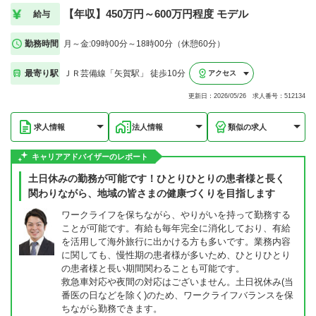
【年収】450万円～600万円程度 モデル
給与
勤務時間
月～金:09時00分～18時00分（休憩60分）
最寄り駅
ＪＲ芸備線「矢賀駅」 徒歩10分
アクセス
更新日：2026/05/26 求人番号：512134
求人情報
法人情報
類似の求人
キャリアアドバイザーのレポート
土日休みの勤務が可能です！ひとりひとりの患者様と長く
関わりながら、地域の皆さまの健康づくりを目指します
ワークライフを保ちながら、やりがいを持って勤務する
ことが可能です。有給も毎年完全に消化しており、有給
を活用して海外旅行に出かける方も多いです。業務内容
に関しても、慢性期の患者様が多いため、ひとりひとり
の患者様と長い期間関わることも可能です。
救急車対応や夜間の対応はございません。土日祝休み(当
番医の日などを除く)のため、ワークライフバランスを保
ちながら勤務できます。