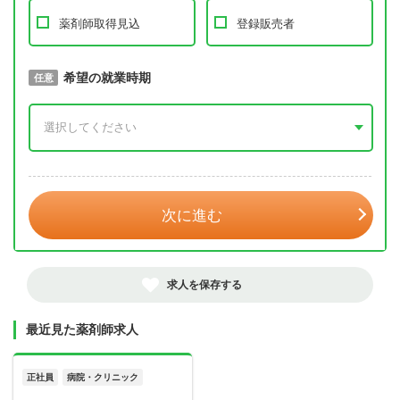
薬剤師取得見込
登録販売者
取得予定年
希望の就業時期
必須
任意
年 3月
次に進む
求人を保存する
最近見た薬剤師求人
正社員
病院・クリニック