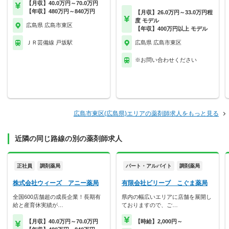
【月収】40.0万円～70.0万円
【年収】480万円～840万円
【月収】26.0万円～33.0万円程
度 モデル
広島県 広島市東区
【年収】400万円以上 モデル
ＪＲ芸備線 戸坂駅
広島県 広島市東区
※お問い合わせください
広島市東区(広島県)エリアの薬剤師求人をもっと見る
近隣の同じ路線の別の薬剤師求人
正社員
調剤薬局
パート・アルバイト
調剤薬局
株式会社ウィーズ アニー薬局
有限会社ビリーブ こぐま薬局
全国600店舗超の成長企業！長期有
県内の幅広いエリアに店舗を展開し
給と産育休実績が…
ておりますので、ご…
【月収】40.0万円～70.0万円
【時給】2,000円～