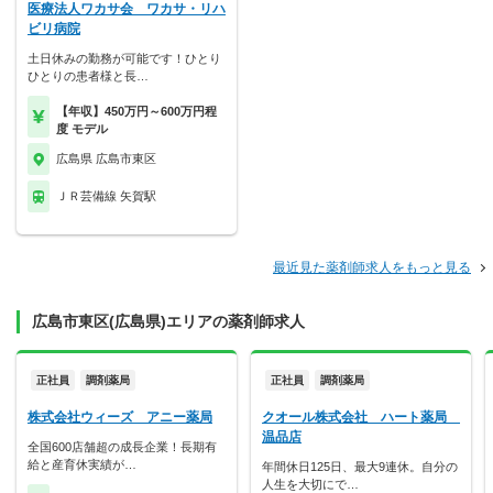
医療法人ワカサ会 ワカサ・リハ
ビリ病院
土日休みの勤務が可能です！ひとり
ひとりの患者様と長…
【年収】450万円～600万円程
度 モデル
広島県 広島市東区
ＪＲ芸備線 矢賀駅
最近見た薬剤師求人をもっと見る
広島市東区(広島県)エリアの薬剤師求人
正社員
調剤薬局
正社員
調剤薬局
株式会社ウィーズ アニー薬局
クオール株式会社 ハート薬局
温品店
全国600店舗超の成長企業！長期有
給と産育休実績が…
年間休日125日、最大9連休。自分の
人生を大切にで…