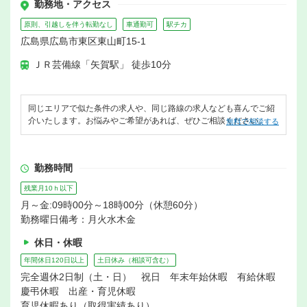
勤務地・アクセス
原則、引越しを伴う転勤なし
車通勤可
駅チカ
広島県広島市東区東山町15-1
ＪＲ芸備線「矢賀駅」 徒歩10分
同じエリアで似た条件の求人や、同じ路線の求人なども喜んでご紹
介いたします。お悩みやご希望があれば、ぜひご相談ください。
無料で相談する
勤務時間
残業月10ｈ以下
月～金:09時00分～18時00分（休憩60分）
勤務曜日備考：月火水木金
休日・休暇
年間休日120日以上
土日休み（相談可含む）
完全週休2日制（土・日） 祝日 年末年始休暇 有給休暇
慶弔休暇 出産・育児休暇
育児休暇あり（取得実績あり）