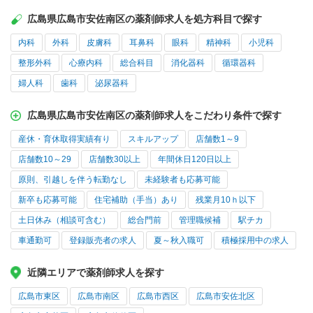
広島県広島市安佐南区の薬剤師求人を処方科目で探す
内科
外科
皮膚科
耳鼻科
眼科
精神科
小児科
整形外科
心療内科
総合科目
消化器科
循環器科
婦人科
歯科
泌尿器科
広島県広島市安佐南区の薬剤師求人をこだわり条件で探す
産休・育休取得実績有り
スキルアップ
店舗数1～9
店舗数10～29
店舗数30以上
年間休日120日以上
原則、引越しを伴う転勤なし
未経験者も応募可能
新卒も応募可能
住宅補助（手当）あり
残業月10ｈ以下
土日休み（相談可含む）
総合門前
管理職候補
駅チカ
車通勤可
登録販売者の求人
夏～秋入職可
積極採用中の求人
近隣エリアで薬剤師求人を探す
広島市東区
広島市南区
広島市西区
広島市安佐北区