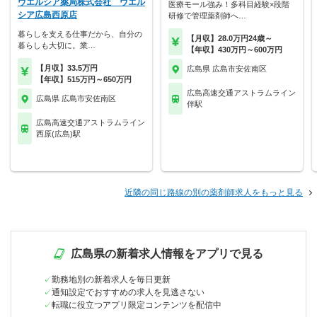
ウエルシア薬局株式会社 ウエル
医療モール強み！多科目経験×段階
シア広島西原店
研修で管理薬剤師へ…
暮らしを支える仕事だから、自分の
【月収】28.0万円24歳～
暮らしも大切に。業…
【年収】430万円～600万円
【月収】33.5万円
広島県 広島市安佐南区
【年収】515万円～650万円
広島高速交通アストラムライン
広島県 広島市安佐南区
伴駅
広島高速交通アストラムライン
西原(広島)駅
近隣の同じ路線の別の薬剤師求人をもっと見る
広島県の新着求人情報をアプリで見る
勤務地別の新着求人を毎日更新
通知設定でおすすめの求人を見逃さない
転職に役立つアプリ限定コンテンツを配信中