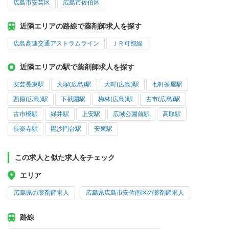
広島市安芸区
広島市佐伯区
近隣エリアの路線で薬剤師求人を探す
広島高速交通アストラムライン
ＪＲ可部線
近隣エリアの駅で薬剤師求人を探す
安芸長束駅
大塚(広島)駅
大町(広島)駅
七軒茶屋駅
西原(広島)駅
下祇園駅
梅林(広島)駅
古市(広島)駅
古市橋駅
緑井駅
上安駅
広域公園前駅
高取駅
長楽寺駅
毘沙門台駅
安東駅
この求人と似た求人をチェック
エリア
広島県の薬剤師求人
広島県広島市安佐南区の薬剤師求人
路線