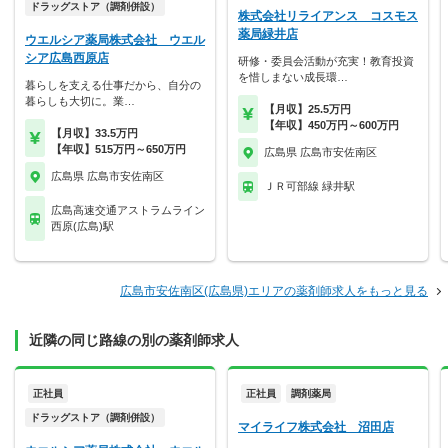
ドラッグストア（調剤併設）
株式会社リライアンス コスモス
薬局緑井店
ウエルシア薬局株式会社 ウエル
シア広島西原店
研修・委員会活動が充実！教育投資
を惜しまない成長環…
暮らしを支える仕事だから、自分の
暮らしも大切に。業…
【月収】25.5万円
【年収】450万円～600万円
【月収】33.5万円
【年収】515万円～650万円
広島県 広島市安佐南区
広島県 広島市安佐南区
ＪＲ可部線 緑井駅
広島高速交通アストラムライン
西原(広島)駅
広島市安佐南区(広島県)エリアの薬剤師求人をもっと見る
近隣の同じ路線の別の薬剤師求人
正社員
正社員
調剤薬局
ドラッグストア（調剤併設）
マイライフ株式会社 沼田店