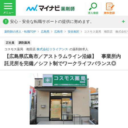
!
安心・安全な転職サポートの提供に努めます。
薬剤師の求人・転職TOP
広島県
広島市
安佐南区
コスモス薬局 相田店 株式会社
正社員
調剤薬局
コスモス薬局 相田店
株式会社リライアンス
の薬剤師求人
【広島県広島市／アストラムライン沿線】 事業所内
託児所を完備／シフト制でワークライフバランス◎