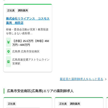
正社員
調剤薬局
株式会社リライアンス コスモス
薬局 相田店
研修・委員会活動が充実！教育投資
を惜しまない成長環…
【月収】25.5万円 【年収】450
万円～600万円
広島県 広島市安佐南区
広島高速交通アストラムライン
安東駅
最近見た薬剤師求人をもっと見る
広島市安佐南区(広島県)エリアの薬剤師求人
正社員
正社員
調剤薬局