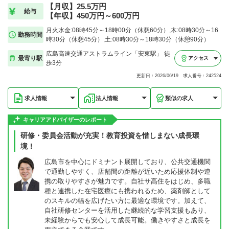
【月収】25.5万円
給与
【年収】450万円～600万円
月火水金:08時45分～18時00分（休憩60分）,木:08時30分～16
勤務時間
時30分（休憩45分）,土:08時30分～18時30分（休憩90分）
広島高速交通アストラムライン「安東駅」 徒
最寄り駅
アクセス
歩3分
更新日：2026/06/19 求人番号：242524
求人情報
法人情報
類似の求人
キャリアアドバイザーのレポート
研修・委員会活動が充実！教育投資を惜しまない成長環
境！
広島市を中心にドミナント展開しており、公共交通機関
で通勤しやすく、店舗間の距離が近いため応援体制や連
携の取りやすさが魅力です。自社サ高住をはじめ、多職
種と連携した在宅医療にも携われるため、薬剤師として
のスキルの幅を広げたい方に最適な環境です。加えて、
自社研修センターを活用した継続的な学習支援もあり、
未経験からでも安心して成長可能。働きやすさと成長を