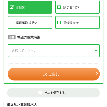
薬剤師
認定薬剤師
薬剤師取得見込
登録販売者
取得予定年
希望の就業時期
必須
任意
年 3月
次に進む
求人を保存する
最近見た薬剤師求人