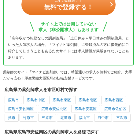
1分で登録完了！
無料で登録する！
サイト上では公開していない
求人（非公開求人）もあります
「高年収かつ転勤なしの調剤薬局」「土日休み＋平日休みの調剤薬局」と
いった人気求人の場合、「マイナビ薬剤師」に登録済みの方に優先的にご
紹介してしまうこともあるためサイトには求人情報が掲載されないことも
あります。
薬剤師のサイト「マイナビ薬剤師」では、希望通りの求人を無料でご紹介。大手
だから安心！厚生労働大臣認可の転職支援サービスです。
広島県の薬剤師求人を市区町村で探す
広島市
広島市中区
広島市東区
広島市南区
広島市西区
広島市安佐南区
広島市安佐北区
広島市安芸区
広島市佐伯区
呉市
竹原市
三原市
尾道市
福山市
府中市
三次市
広島県広島市安佐南区の薬剤師求人を路線で探す