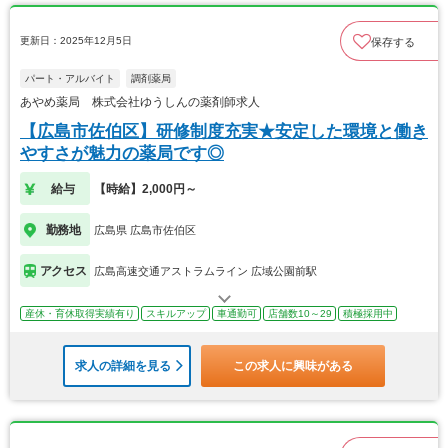
更新日：2025年12月5日
保存する
パート・アルバイト
調剤薬局
あやめ薬局 株式会社ゆうしんの薬剤師求人
【広島市佐伯区】研修制度充実★安定した環境と働き
やすさが魅力の薬局です◎
給与
【時給】2,000円～
勤務地
広島県 広島市佐伯区
アクセス
広島高速交通アストラムライン 広域公園前駅
産休・育休取得実績有り
スキルアップ
車通勤可
店舗数10～29
積極採用中
求人の詳細を見る
この求人に興味がある