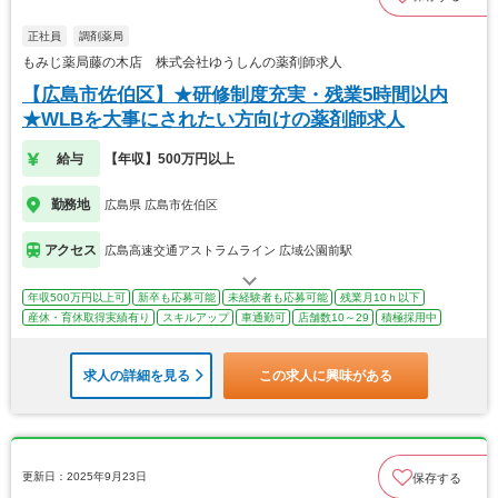
正社員
調剤薬局
もみじ薬局藤の木店 株式会社ゆうしんの薬剤師求人
【広島市佐伯区】★研修制度充実・残業5時間以内
★WLBを大事にされたい方向けの薬剤師求人
給与
【年収】500万円以上
勤務地
広島県 広島市佐伯区
アクセス
広島高速交通アストラムライン 広域公園前駅
年収500万円以上可
新卒も応募可能
未経験者も応募可能
残業月10ｈ以下
産休・育休取得実績有り
スキルアップ
車通勤可
店舗数10～29
積極採用中
求人の詳細を見る
この求人に興味がある
更新日：2025年9月23日
保存する