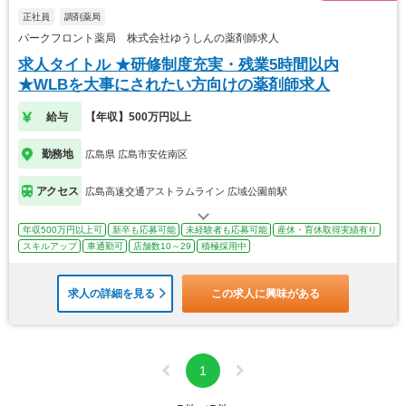
正社員
調剤薬局
パークフロント薬局 株式会社ゆうしんの薬剤師求人
求人タイトル ★研修制度充実・残業5時間以内
★WLBを大事にされたい方向けの薬剤師求人
給与
【年収】500万円以上
勤務地
広島県 広島市安佐南区
アクセス
広島高速交通アストラムライン 広域公園前駅
年収500万円以上可
新卒も応募可能
未経験者も応募可能
産休・育休取得実績有り
スキルアップ
車通勤可
店舗数10～29
積極採用中
求人の詳細を見る
この求人に興味がある
1