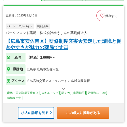
更新日：2025年12月5日
保存する
パート・アルバイト
調剤薬局
パークフロント薬局 株式会社ゆうしんの薬剤師求人
【広島市安佐南区】研修制度充実★安定した環境と働
きやすさが魅力の薬局です◎
給与
【時給】2,000円～
勤務地
広島県 広島市安佐南区
アクセス
広島高速交通アストラムライン 広域公園前駅
産休・育休取得実績有り
スキルアップ
駅チカ
車通勤可
店舗数10～29
積極採用中
求人の詳細を見る
この求人に興味がある