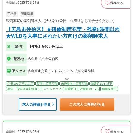
更新日：2025年9月24日
保存する
正社員
調剤薬局
調剤薬局の薬剤師求人（法人名非公開 ※詳細はお問合せください）
【広島市佐伯区】★研修制度充実・残業5時間以内
★WLBを大事にされたい方向けの薬剤師求人
給与
【年収】500万円以上
勤務地
広島県 広島市佐伯区
アクセス
広島高速交通アストラムライン 広域公園前駅
年収500万円以上可
新卒も応募可能
未経験者も応募可能
残業月10ｈ以下
産休・育休取得実績有り
スキルアップ
車通勤可
店舗数10～29
積極採用中
求人の詳細を見る
この求人に興味がある
更新日：2025年9月24日
保存する