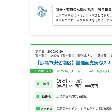
研修・委員会活動が充実！教育投資
広島市を中心にドミナント展開しており
さが魅力です。自社サ高住をはじめ、多
更新日：2026/05/26
蔵本薬局 株式会社蔵本薬局の薬剤師求人
正社員
【広島市安佐南区】設備面充実◎スキ
注目ポイント
年収550万円以上可
土日休み（相談可含む
【月収】28.0万円
給与
【年収】450万円～550万円
広島県 広島市安佐南区
勤務地
広島高速交通アストラムライン 西原(広島
アクセス