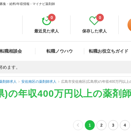
募集・給料/年収情報 - マイナビ薬剤師
0
0
最近見た求人
保存した求人
転職相談会
転職ノウハウ
転職お役立ちガイド
努めます。
薬剤師求人
安佐南区の薬剤師求人
広島市安佐南区(広島県)の年収400万円以
県)の年収400万円以上の薬剤
1
2
3
4