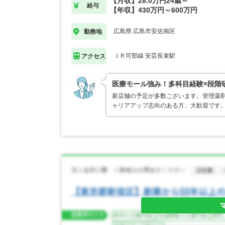
【月収】28.0万円24歳～
給与
【年収】430万円～600万円
広島県 広島市安佐南区
勤務地
ＪＲ可部線 安芸長束駅
アクセス
医療モール強み！多科目経験×段階
新店舗の予定が多数ございます。管理薬
ャリアアップ志向のある方、大歓迎です