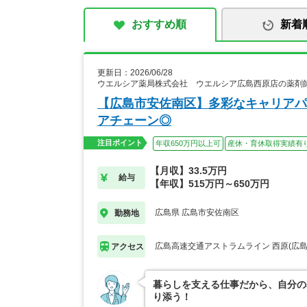
おすすめ順
新着
更新日：2026/06/28
ウエルシア薬局株式会社 ウエルシア広島西原店の薬剤
【広島市安佐南区】多彩なキャリアパ
アチェーン◎
注目ポイント
年収650万円以上可
産休・育休取得実績有
【月収】33.5万円
給与
【年収】515万円～650万円
広島県 広島市安佐南区
勤務地
広島高速交通アストラムライン 西原(広島
アクセス
暮らしを支える仕事だから、自分の
り添う！