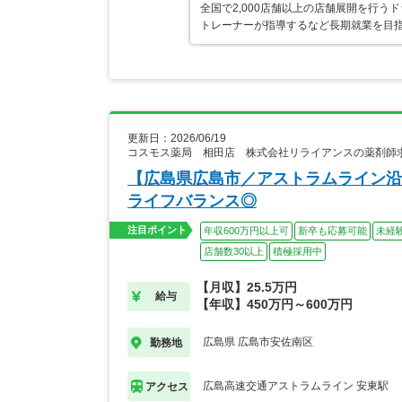
全国で2,000店舗以上の店舗展開を行
トレーナーが指導するなど長期就業を目指
更新日：2026/06/19
コスモス薬局 相田店 株式会社リライアンスの薬剤師
【広島県広島市／アストラムライン沿
ライフバランス◎
注目ポイント
年収600万円以上可
新卒も応募可能
未経
店舗数30以上
積極採用中
【月収】25.5万円
給与
【年収】450万円～600万円
広島県 広島市安佐南区
勤務地
広島高速交通アストラムライン 安東駅
アクセス