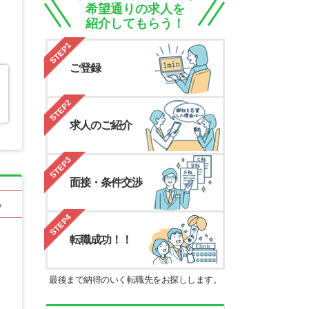
希望通りの求人を
紹介してもらう！
STEP1
ご登録
STEP2
求人のご紹介
STEP3
面接・条件交渉
る
STEP4
転職成功！！
最後まで納得のいく転職先をお探しします。