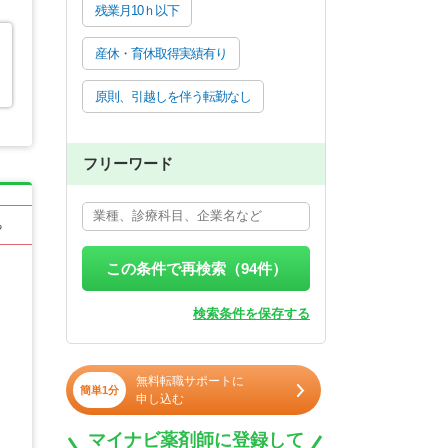
残業月10ｈ以下
産休・育休取得実績有り
原則、引越しを伴う転勤なし
フリーワード
る
この条件で再検索（
94
件）
検索条件を保存する
無料転職サポートに
簡単1分
申し込む
マイナビ薬剤師に登録して