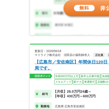
更新日：2026/06/18
マイライフ株式会社 沼田店の薬剤師求人
正社員
【広島市／安佐南区】年間休日120
局です。
注目ポイント
年収600万円以上可
新卒も応募可能
未経
スキルアップ
駅チカ
車通勤可
店舗数10
【月収】28.0万円24歳～
給与
【年収】430万円～600万円
広島県 広島市安佐南区
勤務地