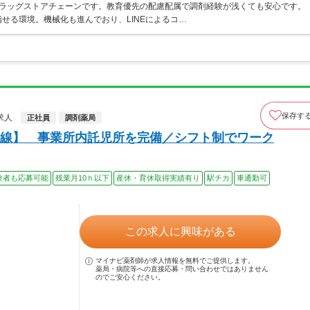
うドラッグストアチェーンです。教育優先の配慮配属で調剤経験が浅くても安心です。
せる環境。機械化も進んでおり、LINEによるコ…
保存す
求人
正社員
調剤薬局
線】 事業所内託児所を完備／シフト制でワーク
験者も応募可能
残業月10ｈ以下
産休・育休取得実績有り
駅チカ
車通勤可
この求人に興味がある
マイナビ薬剤師が求人情報を無料でご提供します。
薬局・病院等への直接応募・問い合わせではありません
のでご安心ください。