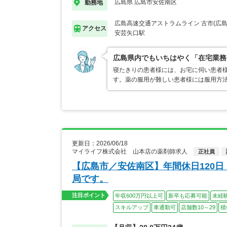
広島県 広島市安佐南区
勤務地
広島高速交通アストラムライン 古市(広
アクセス
安芸矢口駅
広島県内でもいちはやく「在宅業務
寝たきりの患者様には、お宅に伺い患者
す。薬の服用が難しい患者様には服用方
更新日：2026/06/18
マイライフ株式会社 山本店の薬剤師求人
正社員
【広島市／安佐南区】年間休日120
局です。
注目ポイント
年収600万円以上可
新卒も応募可能
未経
スキルアップ
車通勤可
店舗数10～29
積