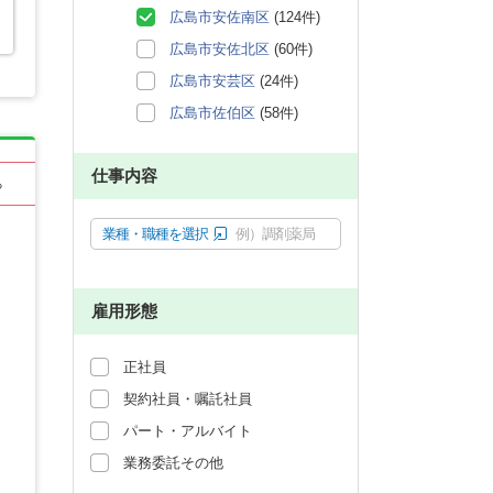
広島市安佐南区
(124件)
広島市安佐北区
(60件)
広島市安芸区
(24件)
広島市佐伯区
(58件)
仕事内容
る
業種・職種を選択
例）調剤薬局
雇用形態
正社員
契約社員・嘱託社員
パート・アルバイト
業務委託その他