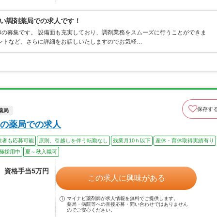
い調剤薬局での求人です！
の募集です。 設備面も充実しており、調剤業務をスムーズに行うことができま
ントなど、さらに詳細をお話しいたしますのでお気軽…
保存す
薬局
の薬局での求人
験者も応募可能
原則、引越しを伴う転勤なし
残業月10ｈ以下
産休・育休取得実績有り
極採用中
夏～秋入職可
途、資格手当5万円
この求人に興味がある
マイナビ薬剤師が求人情報を無料でご提供します。
薬局・病院等への直接応募・問い合わせではありません
のでご安心ください。