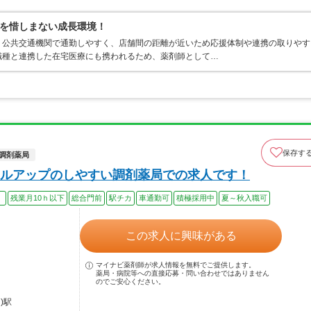
を惜しまない成長環境！
、公共交通機関で通勤しやすく、店舗間の距離が近いため応援体制や連携の取りやす
職種と連携した在宅医療にも携われるため、薬剤師として…
保存す
調剤薬局
ルアップのしやすい調剤薬局での求人です！
）
残業月10ｈ以下
総合門前
駅チカ
車通勤可
積極採用中
夏～秋入職可
この求人に興味がある
マイナビ薬剤師が求人情報を無料でご提供します。
薬局・病院等への直接応募・問い合わせではありません
のでご安心ください。
)駅