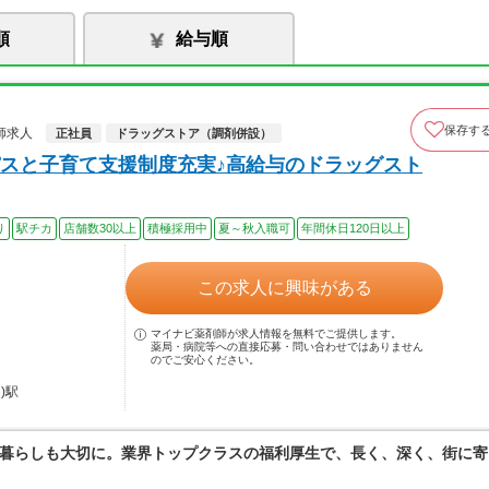
順
給与順
保存す
師求人
正社員
ドラッグストア（調剤併設）
スと子育て支援制度充実♪高給与のドラッグスト
り
駅チカ
店舗数30以上
積極採用中
夏～秋入職可
年間休日120日以上
この求人に興味がある
マイナビ薬剤師が求人情報を無料でご提供します。
薬局・病院等への直接応募・問い合わせではありません
のでご安心ください。
)駅
暮らしも大切に。業界トップクラスの福利厚生で、長く、深く、街に寄