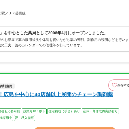
島)駅／ＪＲ芸備線
」を中心とした薬局として2008年4月にオープンしました。
様のお部屋で薬の服用状況や体調を伺いながら薬の説明、副作用の説明などを行いま
法の工夫、薬のカレンダーでの管理等を行っています。
保存す
調剤薬局
日！広島を中心に40店舗以上展開のチェーン調剤薬
験者も応募可能
残業月10ｈ以下
住宅補助（手当）あり
産休・育休取得実績有り
極採用中
夏～秋入職可