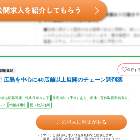
保存す
調剤薬局
日！広島を中心に40店舗以上展開のチェーン調剤薬
験者も応募可能
残業月10ｈ以下
住宅補助（手当）あり
産休・育休取得実績有り
～29
積極採用中
夏～秋入職可
この求人に興味がある
マイナビ薬剤師が求人情報を無料でご提供します。
薬局・病院等への直接応募・問い合わせではありません