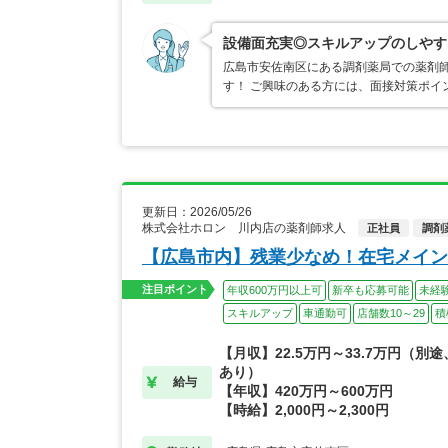
設備面充実◎スキルアップのしやす
広島市安佐南区にある調剤薬局での薬剤師
す！ ご興味のある方には、面接対策ポイ
更新日：2026/05/26
株式会社ホロン 川内店の薬剤師求人
正社員
調剤
【広島市内】残業少なめ！在宅メイン
注目ポイント
年収600万円以上可
新卒も応募可能
未経
スキルアップ
車通勤可
店舗数10～29
積
【月収】22.5万円～33.7万円（別
あり）
給与
【年収】420万円～600万円
【時給】2,000円～2,300円