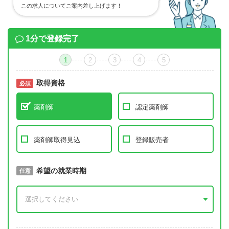
この求人についてご案内差し上げます！
1分で登録完了
1
2
3
4
5
取得資格
必須
必須
薬剤師
認定薬剤師
薬剤師取得見込
登録販売者
取得予定年
希望の就業時期
必須
任意
年 3月