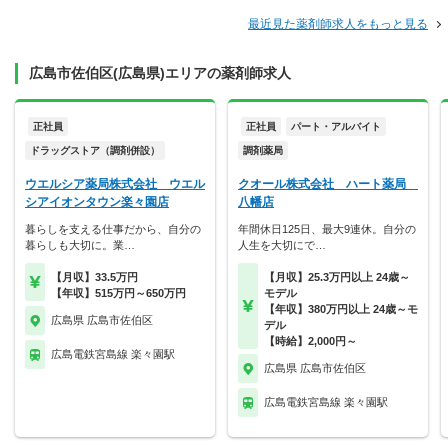
最近見た薬剤師求人をもっと見る
広島市佐伯区(広島県)エリアの薬剤師求人
正社員
正社員
パート・アルバイト
ドラッグストア（調剤併設）
調剤薬局
ウエルシア薬局株式会社 ウエル
クオール株式会社 ハート薬局
シアイオンタウン楽々園店
八幡店
暮らしを支える仕事だから、自分の
年間休日125日、最大9連休。自分の
暮らしも大切に。業…
人生を大切にで…
【月収】33.5万円
【月収】25.3万円以上 24歳～
【年収】515万円～650万円
モデル
【年収】380万円以上 24歳～モ
広島県 広島市佐伯区
デル
【時給】2,000円～
広島電鉄宮島線 楽々園駅
広島県 広島市佐伯区
広島電鉄宮島線 楽々園駅