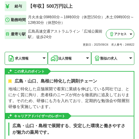
【年収】500万円以上
給与
月火水金:09時00分～18時00分（休憩150分）,木土:09時00分～
勤務時間
12時30分（休憩0分）
広島高速交通アストラムライン「広域公園前
最寄り駅
アクセス
駅」 徒歩24分
更新日：2025/09/24 求人番号：246822
求人情報
法人情報
類似の求人
この求人のポイント
広島・山口、島根に特化した調剤チェーン
地域に特化した店舗展開で着実に業績を伸ばしている同社では、と
にかく質に拘り、患者様のニーズが何かを徹底的に追及しておりま
す。そのため、研修にも力を入れており、定期的な勉強会や階層別
研修を実施しています。
キャリアアドバイザーのレポート
広島・山口・島根で展開する、安定した環境と働きやすさ
が魅力の薬局です。