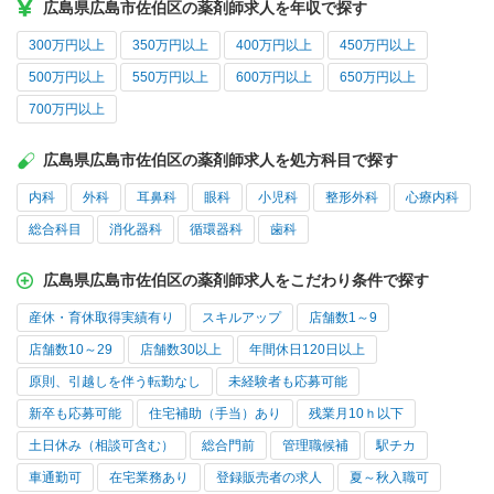
広島県広島市佐伯区の薬剤師求人を年収で探す
300万円以上
350万円以上
400万円以上
450万円以上
500万円以上
550万円以上
600万円以上
650万円以上
700万円以上
広島県広島市佐伯区の薬剤師求人を処方科目で探す
内科
外科
耳鼻科
眼科
小児科
整形外科
心療内科
総合科目
消化器科
循環器科
歯科
広島県広島市佐伯区の薬剤師求人をこだわり条件で探す
産休・育休取得実績有り
スキルアップ
店舗数1～9
店舗数10～29
店舗数30以上
年間休日120日以上
原則、引越しを伴う転勤なし
未経験者も応募可能
新卒も応募可能
住宅補助（手当）あり
残業月10ｈ以下
土日休み（相談可含む）
総合門前
管理職候補
駅チカ
車通勤可
在宅業務あり
登録販売者の求人
夏～秋入職可