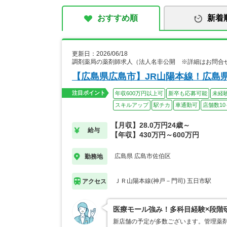
おすすめ順
新着
更新日：2026/06/18
調剤薬局の薬剤師求人（法人名非公開 ※詳細はお問合
【広島県広島市】JR山陽本線！広島
注目ポイント
年収600万円以上可
新卒も応募可能
未経
スキルアップ
駅チカ
車通勤可
店舗数10
【月収】28.0万円24歳～
給与
【年収】430万円～600万円
広島県 広島市佐伯区
勤務地
ＪＲ山陽本線(神戸－門司) 五日市駅
アクセス
医療モール強み！多科目経験×段階
新店舗の予定が多数ございます。管理薬