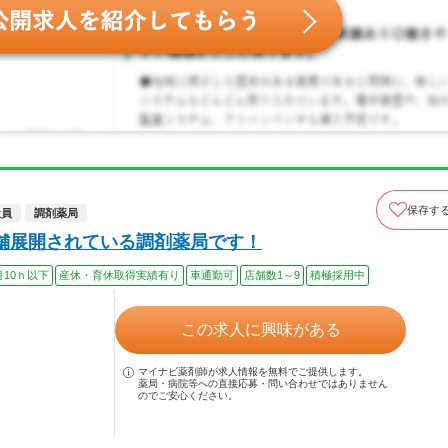
保存す
社員
調剤薬局
舗展開されている調剤薬局です！
月10ｈ以下
産休・育休取得実績有り
車通勤可
店舗数1～9
積極採用中
この求人に興味がある
マイナビ薬剤師が求人情報を無料でご提供します。
薬局・病院等への直接応募・問い合わせではありません
のでご安心ください。