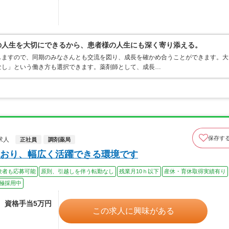
分の人生を大切にできるから、患者様の人生にも深く寄り添える。
しますので、同期のみなさんとも交流を図り、成長を確かめ合うことができます。大
なし」という働き方も選択できます。薬剤師として、成長…
保存す
求人
正社員
調剤薬局
おり、幅広く活躍できる環境です
験者も応募可能
原則、引越しを伴う転勤なし
残業月10ｈ以下
産休・育休取得実績有り
極採用中
途、資格手当5万円
この求人に興味がある