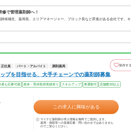
研修で管理薬剤師へ！
剤師候補生、薬局長、エリアマネージャー、ブロック長など昇進がある会社です。キ
。
保存す
正社員
パート・アルバイト
調剤薬局
ップを目指せる、大手チェーンでの薬剤師募集
験者も応募可能
産休・育休取得実績有り
スキルアップ
車通勤可
店舗数30以上
ル
この求人に興味がある
マイナビ薬剤師が求人情報を無料でご提供します。
薬局・病院等への直接応募・問い合わせではありません
のでご安心ください。