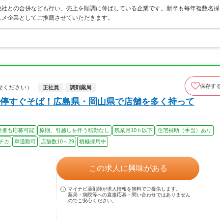
他社との合併なども行い、売上を順調に伸ばしている企業です。新卒も毎年複数名採
スメ企業としてご推薦させていただきます。
保存す
せください）
正社員
調剤薬局
停すぐそば！広島県・岡山県で店舗を多く持って
験者も応募可能
原則、引越しを伴う転勤なし
残業月10ｈ以下
住宅補助（手当）あり
チカ
車通勤可
店舗数10～29
積極採用中
この求人に興味がある
マイナビ薬剤師が求人情報を無料でご提供します。
薬局・病院等への直接応募・問い合わせではありません
のでご安心ください。