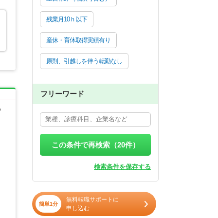
残業月10ｈ以下
産休・育休取得実績有り
原則、引越しを伴う転勤なし
フリーワード
る
この条件で再検索（
20
件）
検索条件を保存する
無料転職サポートに
簡単1分
申し込む