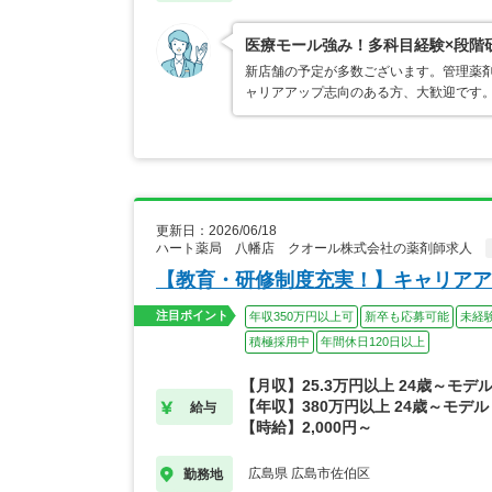
医療モール強み！多科目経験×段階
新店舗の予定が多数ございます。管理薬
ャリアアップ志向のある方、大歓迎です
更新日：2026/06/18
ハート薬局 八幡店 クオール株式会社の薬剤師求人
【教育・研修制度充実！】キャリアア
注目ポイント
年収350万円以上可
新卒も応募可能
未経
積極採用中
年間休日120日以上
【月収】25.3万円以上 24歳～モデ
【年収】380万円以上 24歳～モデル
給与
【時給】2,000円～
広島県 広島市佐伯区
勤務地