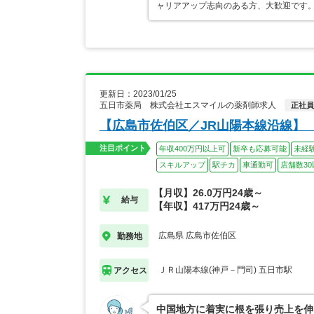
ャリアアップ志向のある方、大歓迎です
更新日：2023/01/25
五日市薬局 株式会社エスマイルの薬剤師求人
正社員
【広島市佐伯区／JR山陽本線沿線】
注目ポイント
年収400万円以上可
新卒も応募可能
未経
スキルアップ
駅チカ
車通勤可
店舗数30
【月収】26.0万円24歳～
給与
【年収】417万円24歳～
広島県 広島市佐伯区
勤務地
ＪＲ山陽本線(神戸－門司) 五日市駅
アクセス
中国地方に着実に根を張り売上を伸