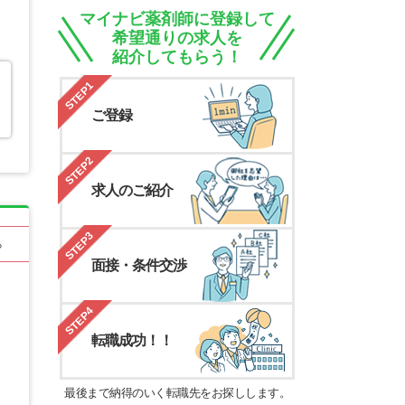
マイナビ薬剤師に登録して
希望通りの求人を
紹介してもらう！
STEP1
ご登録
STEP2
求人のご紹介
STEP3
る
面接・条件交渉
STEP4
転職成功！！
最後まで納得のいく転職先をお探しします。