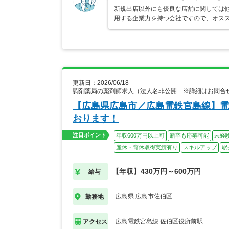
新規出店以外にも優良な店舗に関しては
用する企業力を持つ会社ですので、オス
更新日：2026/06/18
調剤薬局の薬剤師求人（法人名非公開 ※詳細はお問合
【広島県広島市／広島電鉄宮島線】電
おります！
注目ポイント
年収600万円以上可
新卒も応募可能
未経
産休・育休取得実績有り
スキルアップ
駅
【年収】430万円～600万円
給与
広島県 広島市佐伯区
勤務地
広島電鉄宮島線 佐伯区役所前駅
アクセス