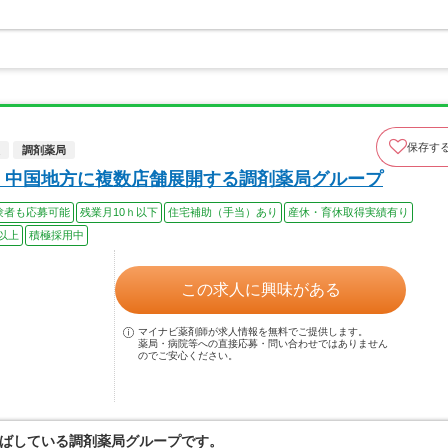
。
保存す
調剤薬局
 中国地方に複数店舗展開する調剤薬局グループ
験者も応募可能
残業月10ｈ以下
住宅補助（手当）あり
産休・育休取得実績有り
以上
積極採用中
この求人に興味がある
マイナビ薬剤師が求人情報を無料でご提供します。
薬局・病院等への直接応募・問い合わせではありません
のでご安心ください。
ばしている調剤薬局グループです。