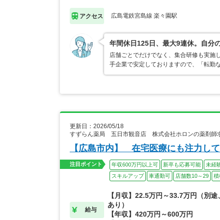
広島電鉄宮島線 楽々園駅
アクセス
年間休日125日、最大9連休。自
店舗ごとでだけでなく、集合研修も実施
手企業で安定しておりますので、「転勤
更新日：2026/05/18
すずらん薬局 五日市観音店 株式会社ホロンの薬剤師
【広島市内】 在宅医療にも注力して
注目ポイント
年収600万円以上可
新卒も応募可能
未経
スキルアップ
車通勤可
店舗数10～29
積
【月収】22.5万円～33.7万円（別
あり）
給与
【年収】420万円～600万円