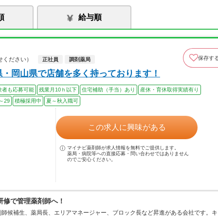
順
給与順
保存す
せください）
正社員
調剤薬局
県・岡山県で店舗を多く持っております！
験者も応募可能
残業月10ｈ以下
住宅補助（手当）あり
産休・育休取得実績有り
～29
積極採用中
夏～秋入職可
この求人に興味がある
マイナビ薬剤師が求人情報を無料でご提供します。
薬局・病院等への直接応募・問い合わせではありません
のでご安心ください。
研修で管理薬剤師へ！
剤師候補生、薬局長、エリアマネージャー、ブロック長など昇進がある会社です。キ