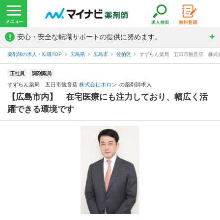
!
安心・安全な転職サポートの提供に努めます。
薬剤師の求人・転職TOP
広島県
広島市
佐伯区
すずらん薬局 五日市観音店 株式
正社員
調剤薬局
すずらん薬局 五日市観音店
株式会社ホロン
の薬剤師求人
【広島市内】 在宅医療にも注力しており、幅広く活
躍できる環境です