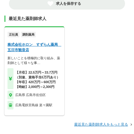
求人を保存する
最近見た薬剤師求人
正社員
調剤薬局
株式会社ホロン すずらん薬局
五日市観音店
新しいことを積極的に取り組み、薬
剤師として様々な事…
【月収】22.5万円～33.7万円
（別途、資格手当5万円あり）
【年収】420万円～600万円
【時給】2,000円～2,300円
広島県 広島市佐伯区
広島電鉄宮島線 楽々園駅
最近見た薬剤師求人をもっと見る