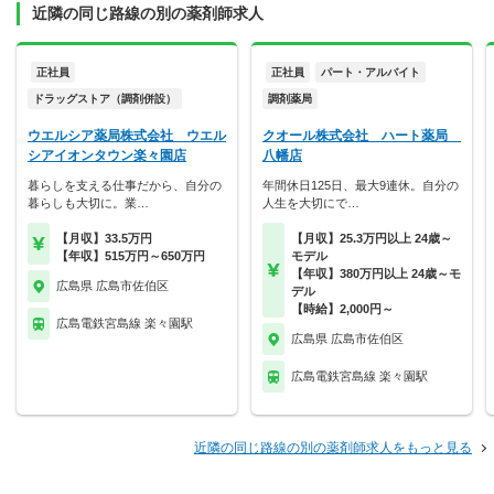
近隣の同じ路線の別の薬剤師求人
正社員
正社員
パート・アルバイト
ドラッグストア（調剤併設）
調剤薬局
ウエルシア薬局株式会社 ウエル
クオール株式会社 ハート薬局
シアイオンタウン楽々園店
八幡店
暮らしを支える仕事だから、自分の
年間休日125日、最大9連休。自分の
暮らしも大切に。業…
人生を大切にで…
【月収】33.5万円
【月収】25.3万円以上 24歳～
【年収】515万円～650万円
モデル
【年収】380万円以上 24歳～モ
広島県 広島市佐伯区
デル
【時給】2,000円～
広島電鉄宮島線 楽々園駅
広島県 広島市佐伯区
広島電鉄宮島線 楽々園駅
近隣の同じ路線の別の薬剤師求人をもっと見る