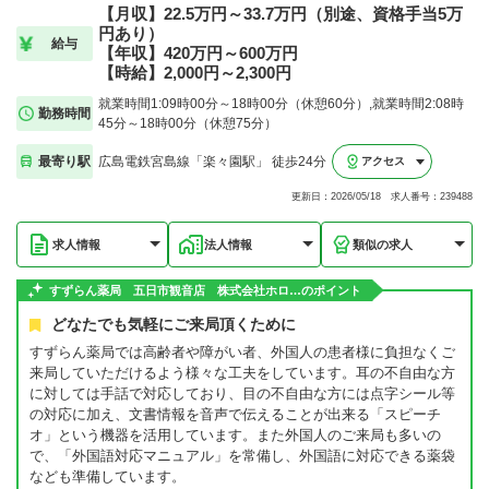
【月収】22.5万円～33.7万円（別途、資格手当5万
円あり）
給与
【年収】420万円～600万円
【時給】2,000円～2,300円
就業時間1:09時00分～18時00分（休憩60分）,就業時間2:08時
勤務時間
45分～18時00分（休憩75分）
最寄り駅
広島電鉄宮島線「楽々園駅」 徒歩24分
アクセス
更新日：2026/05/18 求人番号：239488
求人情報
法人情報
類似の求人
すずらん薬局 五日市観音店 株式会社ホロ…のポイント
どなたでも気軽にご来局頂くために
すずらん薬局では高齢者や障がい者、外国人の患者様に負担なくご
来局していただけるよう様々な工夫をしています。耳の不自由な方
に対しては手話で対応しており、目の不自由な方には点字シール等
の対応に加え、文書情報を音声で伝えることが出来る「スピーチ
オ」という機器を活用しています。また外国人のご来局も多いの
で、「外国語対応マニュアル」を常備し、外国語に対応できる薬袋
なども準備しています。