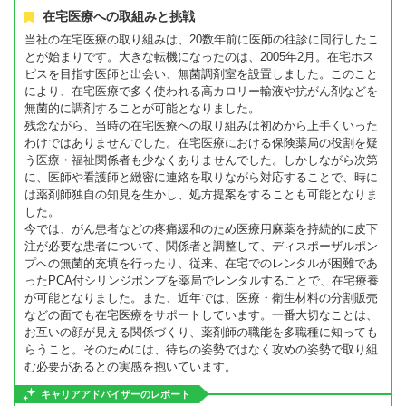
在宅医療への取組みと挑戦
当社の在宅医療の取り組みは、20数年前に医師の往診に同行したこ
とが始まりです。大きな転機になったのは、2005年2月。在宅ホス
ピスを目指す医師と出会い、無菌調剤室を設置しました。このこと
により、在宅医療で多く使われる高カロリー輸液や抗がん剤などを
無菌的に調剤することが可能となりました。
残念ながら、当時の在宅医療への取り組みは初めから上手くいった
わけではありませんでした。在宅医療における保険薬局の役割を疑
う医療・福祉関係者も少なくありませんでした。しかしながら次第
に、医師や看護師と緻密に連絡を取りながら対応することで、時に
は薬剤師独自の知見を生かし、処方提案をすることも可能となりま
した。
今では、がん患者などの疼痛緩和のため医療用麻薬を持続的に皮下
注が必要な患者について、関係者と調整して、ディスポーザルポン
プへの無菌的充填を行ったり、従来、在宅でのレンタルが困難であ
ったPCA付シリンジポンプを薬局でレンタルすることで、在宅療養
が可能となりました。また、近年では、医療・衛生材料の分割販売
などの面でも在宅医療をサポートしています。一番大切なことは、
お互いの顔が見える関係づくり、薬剤師の職能を多職種に知っても
らうこと。そのためには、待ちの姿勢ではなく攻めの姿勢で取り組
む必要があるとの実感を抱いています。
キャリアアドバイザーのレポート