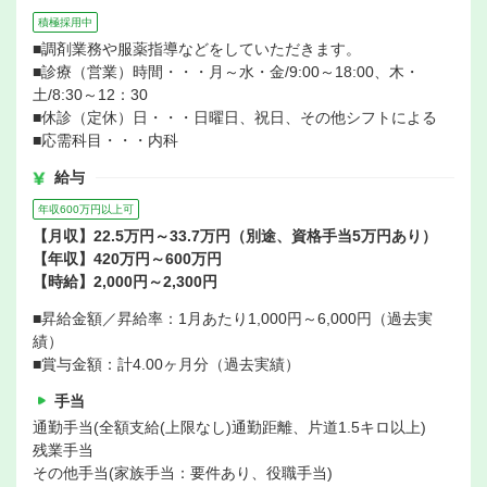
積極採用中
■調剤業務や服薬指導などをしていただきます。
■診療（営業）時間・・・月～水・金/9:00～18:00、木・
土/8:30～12：30
■休診（定休）日・・・日曜日、祝日、その他シフトによる
■応需科目・・・内科
給与
年収600万円以上可
【月収】22.5万円～33.7万円（別途、資格手当5万円あり）
【年収】420万円～600万円
【時給】2,000円～2,300円
■昇給金額／昇給率：1月あたり1,000円～6,000円（過去実
績）
■賞与金額：計4.00ヶ月分（過去実績）
手当
通勤手当(全額支給(上限なし)通勤距離、片道1.5キロ以上)
残業手当
その他手当(家族手当：要件あり、役職手当)