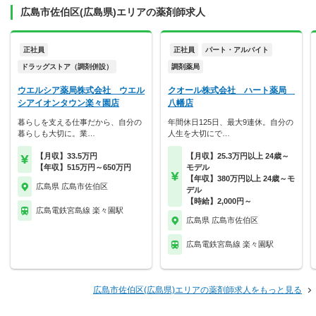
広島市佐伯区(広島県)エリアの薬剤師求人
正社員
正社員
パート・アルバイト
ドラッグストア（調剤併設）
調剤薬局
ウエルシア薬局株式会社 ウエル
クオール株式会社 ハート薬局
シアイオンタウン楽々園店
八幡店
暮らしを支える仕事だから、自分の
年間休日125日、最大9連休。自分の
暮らしも大切に。業…
人生を大切にで…
【月収】33.5万円
【月収】25.3万円以上 24歳～
【年収】515万円～650万円
モデル
【年収】380万円以上 24歳～モ
広島県 広島市佐伯区
デル
【時給】2,000円～
広島電鉄宮島線 楽々園駅
広島県 広島市佐伯区
広島電鉄宮島線 楽々園駅
広島市佐伯区(広島県)エリアの薬剤師求人をもっと見る