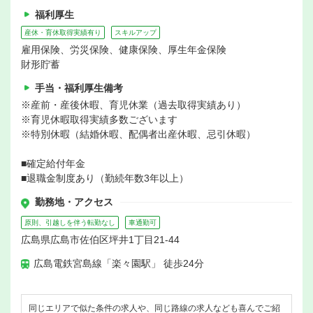
福利厚生
産休・育休取得実績有り
スキルアップ
雇用保険、労災保険、健康保険、厚生年金保険
財形貯蓄
手当・福利厚生備考
※産前・産後休暇、育児休業（過去取得実績あり）
※育児休暇取得実績多数ございます
※特別休暇（結婚休暇、配偶者出産休暇、忌引休暇）
■確定給付年金
■退職金制度あり（勤続年数3年以上）
勤務地・アクセス
原則、引越しを伴う転勤なし
車通勤可
広島県広島市佐伯区坪井1丁目21-44
広島電鉄宮島線「楽々園駅」 徒歩24分
同じエリアで似た条件の求人や、同じ路線の求人なども喜んでご紹