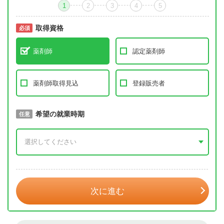
1
2
3
4
5
取得資格
必須
必須
薬剤師
認定薬剤師
薬剤師取得見込
登録販売者
取得予定年
希望の就業時期
必須
任意
年 3月
次に進む