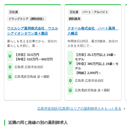
正社員
正社員
パート・アルバイト
ドラッグストア（調剤併設）
調剤薬局
ウエルシア薬局株式会社 ウエル
クオール株式会社 ハート薬局
シアイオンタウン楽々園店
八幡店
暮らしを支える仕事だから、自分の
年間休日125日、最大9連休。自分の
暮らしも大切に。業…
人生を大切にで…
【月収】33.5万円
【月収】25.3万円以上 24歳～
【年収】515万円～650万円
モデル
【年収】380万円以上 24歳～モ
広島県 広島市佐伯区
デル
【時給】2,000円～
広島電鉄宮島線 楽々園駅
広島県 広島市佐伯区
広島電鉄宮島線 楽々園駅
広島市佐伯区(広島県)エリアの薬剤師求人をもっと見る
近隣の同じ路線の別の薬剤師求人