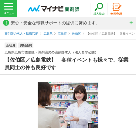
!
安心・安全な転職サポートの提供に努めます。
薬剤師の求人・転職TOP
広島県
広島市
佐伯区
【佐伯区／広島電鉄】 各種イベント
正社員
調剤薬局
広島県広島市佐伯区・調剤薬局の薬剤師求人（法人名非公開）
【佐伯区／広島電鉄】 各種イベントも様々で、従業
員同士の仲も良好です