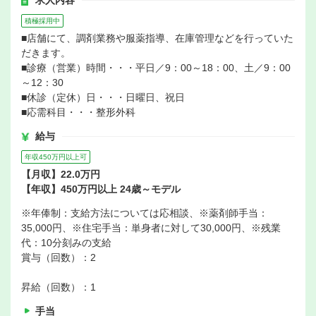
求人内容
積極採用中
■店舗にて、調剤業務や服薬指導、在庫管理などを行っていた
だきます。
■診療（営業）時間・・・平日／9：00～18：00、土／9：00
～12：30
■休診（定休）日・・・日曜日、祝日
■応需科目・・・整形外科
給与
年収450万円以上可
【月収】22.0万円
【年収】450万円以上 24歳～モデル
※年俸制：支給方法については応相談、※薬剤師手当：
35,000円、※住宅手当：単身者に対して30,000円、※残業
代：10分刻みの支給
賞与（回数）：2
昇給（回数）：1
手当