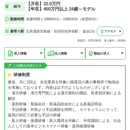
【月収】22.0万円
給与
【年収】450万円以上 24歳～モデル
勤務時間
就業時間１:09時00分～18時00分（休憩60分）
最寄り駅
広島電鉄宮島線「佐伯区役所前駅」 徒歩2分
アクセス
更新日：2025/09/26 求人番号：249369
求人情報
法人情報
類似の求人
この求人のポイント
研修制度
最低、月に1回は、全従業員を対象に猫屋店の裏の事務所で勉強会
を実施しております。内容は以下のようなものがございます。
・漢方研修：漢方専門医による漢方製剤の開設、疾患別症例による
解説
・薬剤研修：製薬会社・医薬品卸会社による新薬説明会
・手話研修：外部より手話講師を招聘し、カリキュラムにそって、
薬局の対応で必要な手話の研修
・新人研修・接遇研修：新入職員を対象に、外部講師による、社会
人としての基本ビジネスマナー研修・薬局接遇研修