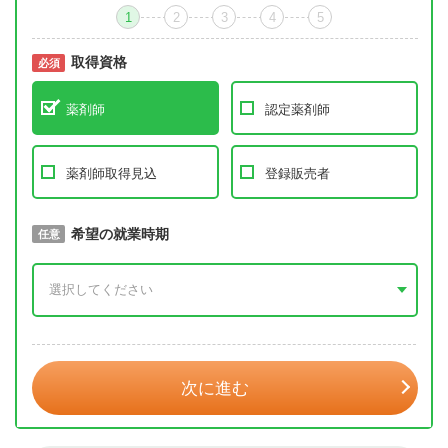
1
2
3
4
5
取得資格
必須
必須
薬剤師
認定薬剤師
薬剤師取得見込
登録販売者
取得予定年
希望の就業時期
必須
任意
年 3月
次に進む