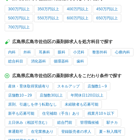
300万円以上
350万円以上
400万円以上
450万円以上
500万円以上
550万円以上
600万円以上
650万円以上
700万円以上
広島県広島市佐伯区の薬剤師求人を処方科目で探す
内科
外科
耳鼻科
眼科
小児科
整形外科
心療内科
総合科目
消化器科
循環器科
歯科
広島県広島市佐伯区の薬剤師求人をこだわり条件で探す
産休・育休取得実績有り
スキルアップ
店舗数1～9
店舗数10～29
店舗数30以上
年間休日120日以上
原則、引越しを伴う転勤なし
未経験者も応募可能
新卒も応募可能
住宅補助（手当）あり
残業月10ｈ以下
土日休み（相談可含む）
総合門前
管理職候補
駅チカ
車通勤可
在宅業務あり
登録販売者の求人
夏～秋入職可