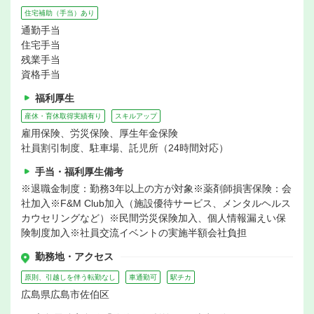
住宅補助（手当）あり
通勤手当
住宅手当
残業手当
資格手当
福利厚生
産休・育休取得実績有り
スキルアップ
雇用保険、労災保険、厚生年金保険
社員割引制度、駐車場、託児所（24時間対応）
手当・福利厚生備考
※退職金制度：勤務3年以上の方が対象※薬剤師損害保険：会
社加入※F&M Club加入（施設優待サービス、メンタルヘルス
カウセリングなど）※民間労災保険加入、個人情報漏えい保
険制度加入※社員交流イベントの実施半額会社負担
勤務地・アクセス
原則、引越しを伴う転勤なし
車通勤可
駅チカ
広島県広島市佐伯区