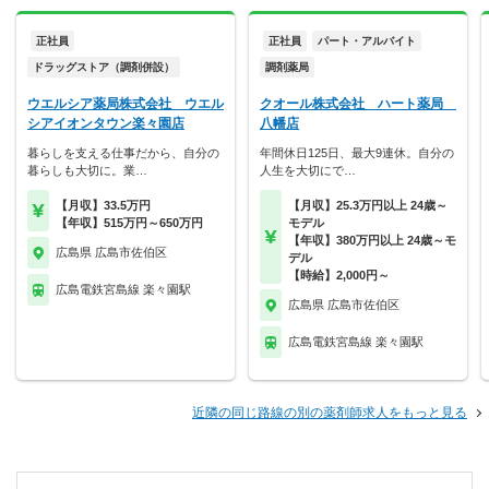
正社員
正社員
パート・アルバイト
ドラッグストア（調剤併設）
調剤薬局
ウエルシア薬局株式会社 ウエル
クオール株式会社 ハート薬局
シアイオンタウン楽々園店
八幡店
暮らしを支える仕事だから、自分の
年間休日125日、最大9連休。自分の
暮らしも大切に。業…
人生を大切にで…
【月収】33.5万円
【月収】25.3万円以上 24歳～
【年収】515万円～650万円
モデル
【年収】380万円以上 24歳～モ
広島県 広島市佐伯区
デル
【時給】2,000円～
広島電鉄宮島線 楽々園駅
広島県 広島市佐伯区
広島電鉄宮島線 楽々園駅
近隣の同じ路線の別の薬剤師求人をもっと見る