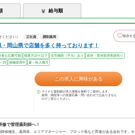
順
給与順
保存す
せください）
正社員
調剤薬局
県・岡山県で店舗を多く持っております！
験者も応募可能
残業月10ｈ以下
住宅補助（手当）あり
産休・育休取得実績有り
～29
積極採用中
夏～秋入職可
この求人に興味がある
マイナビ薬剤師が求人情報を無料でご提供します。
薬局・病院等への直接応募・問い合わせではありません
のでご安心ください。
研修で管理薬剤師へ！
剤師候補生、薬局長、エリアマネージャー、ブロック長など昇進がある会社です。キ