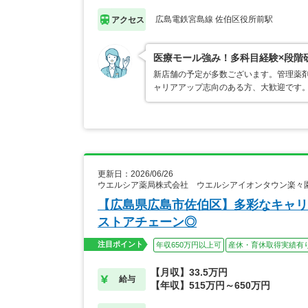
広島電鉄宮島線 佐伯区役所前駅
アクセス
医療モール強み！多科目経験×段階
新店舗の予定が多数ございます。管理薬
ャリアアップ志向のある方、大歓迎です
更新日：2026/06/26
ウエルシア薬局株式会社 ウエルシアイオンタウン楽々
【広島県広島市佐伯区】多彩なキャリ
ストアチェーン◎
注目ポイント
年収650万円以上可
産休・育休取得実績有
【月収】33.5万円
給与
【年収】515万円～650万円