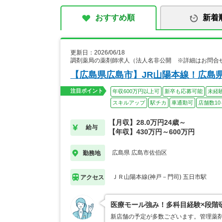
おすすめ順
新着
更新日：2026/06/18
調剤薬局の薬剤師求人（法人名非公開 ※詳細はお問合
【広島県広島市】JR山陽本線！広島
注目ポイント
年収600万円以上可
新卒も応募可能
未経
スキルアップ
駅チカ
車通勤可
店舗数10
【月収】28.0万円24歳～
給与
【年収】430万円～600万円
広島県 広島市佐伯区
勤務地
ＪＲ山陽本線(神戸－門司) 五日市駅
アクセス
医療モール強み！多科目経験×段階
新店舗の予定が多数ございます。管理薬