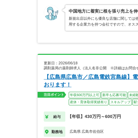
中国地方に着実に根を張り売上を伸
新規出店以外にも優良な店舗に関しては
用する企業力を持つ会社ですので、オス
更新日：2026/06/18
調剤薬局の薬剤師求人（法人名非公開 ※詳細はお問合
【広島県広島市／広島電鉄宮島線】電
おります！
注目ポイント
年収600万円以上可
新卒も応募可能
未経
産休・育休取得実績有り
スキルアップ
駅
【年収】430万円～600万円
給与
広島県 広島市佐伯区
勤務地