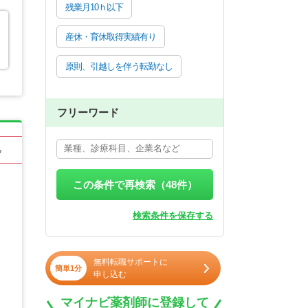
残業月10ｈ以下
産休・育休取得実績有り
原則、引越しを伴う転勤なし
フリーワード
る
この条件で再検索（
48
件）
検索条件を保存する
無料転職サポートに
簡単1分
申し込む
マイナビ薬剤師に登録して