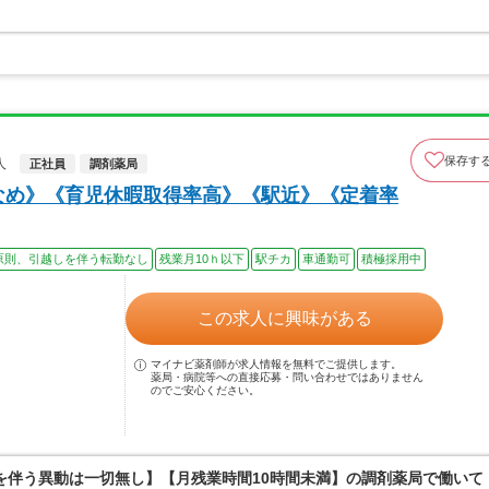
。
保存す
人
正社員
調剤薬局
なめ》《育児休暇取得率高》《駅近》《定着率
原則、引越しを伴う転勤なし
残業月10ｈ以下
駅チカ
車通勤可
積極採用中
この求人に興味がある
マイナビ薬剤師が求人情報を無料でご提供します。
薬局・病院等への直接応募・問い合わせではありません
のでご安心ください。
を伴う異動は一切無し】【月残業時間10時間未満】の調剤薬局で働いて