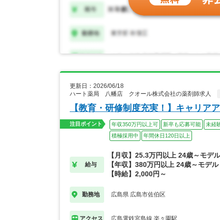
更新日：2026/06/18
ハート薬局 八幡店 クオール株式会社の薬剤師求人
【教育・研修制度充実！】キャリアア
注目ポイント
年収350万円以上可
新卒も応募可能
未経
積極採用中
年間休日120日以上
【月収】25.3万円以上 24歳～モデ
【年収】380万円以上 24歳～モデル
給与
【時給】2,000円～
広島県 広島市佐伯区
勤務地
広島電鉄宮島線 楽々園駅
アクセス