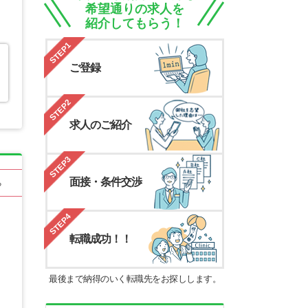
希望通りの求人を
紹介してもらう！
STEP1
ご登録
STEP2
求人のご紹介
STEP3
面接・条件交渉
る
STEP4
転職成功！！
最後まで納得のいく転職先をお探しします。