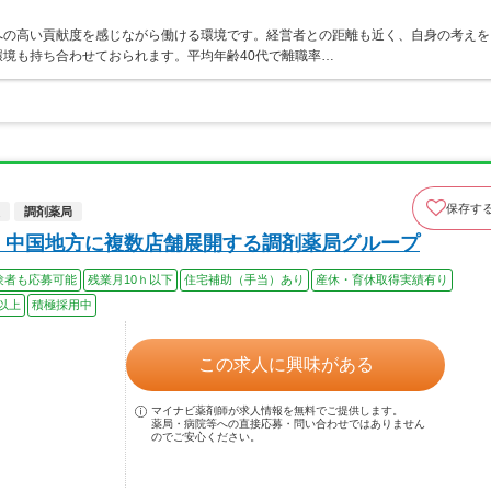
への高い貢献度を感じながら働ける環境です。経営者との距離も近く、自身の考えを
境も持ち合わせておられます。平均年齢40代で離職率…
保存す
調剤薬局
 中国地方に複数店舗展開する調剤薬局グループ
験者も応募可能
残業月10ｈ以下
住宅補助（手当）あり
産休・育休取得実績有り
以上
積極採用中
この求人に興味がある
マイナビ薬剤師が求人情報を無料でご提供します。
薬局・病院等への直接応募・問い合わせではありません
のでご安心ください。