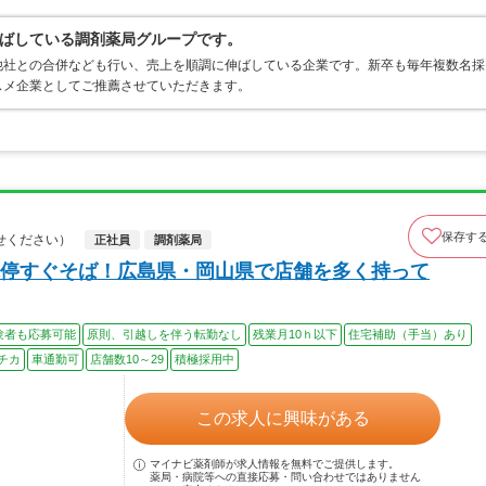
ばしている調剤薬局グループです。
他社との合併なども行い、売上を順調に伸ばしている企業です。新卒も毎年複数名採
スメ企業としてご推薦させていただきます。
保存す
せください）
正社員
調剤薬局
停すぐそば！広島県・岡山県で店舗を多く持って
験者も応募可能
原則、引越しを伴う転勤なし
残業月10ｈ以下
住宅補助（手当）あり
チカ
車通勤可
店舗数10～29
積極採用中
この求人に興味がある
マイナビ薬剤師が求人情報を無料でご提供します。
薬局・病院等への直接応募・問い合わせではありません