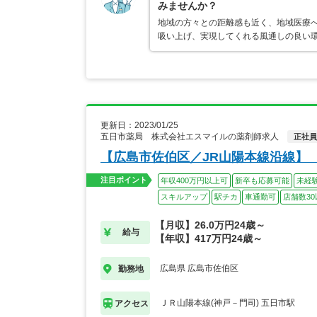
みませんか？
地域の方々との距離感も近く、地域医療
吸い上げ、実現してくれる風通しの良い環
更新日：2023/01/25
五日市薬局 株式会社エスマイルの薬剤師求人
正社員
【広島市佐伯区／JR山陽本線沿線】
注目ポイント
年収400万円以上可
新卒も応募可能
未経
スキルアップ
駅チカ
車通勤可
店舗数30
【月収】26.0万円24歳～
給与
【年収】417万円24歳～
広島県 広島市佐伯区
勤務地
ＪＲ山陽本線(神戸－門司) 五日市駅
アクセス