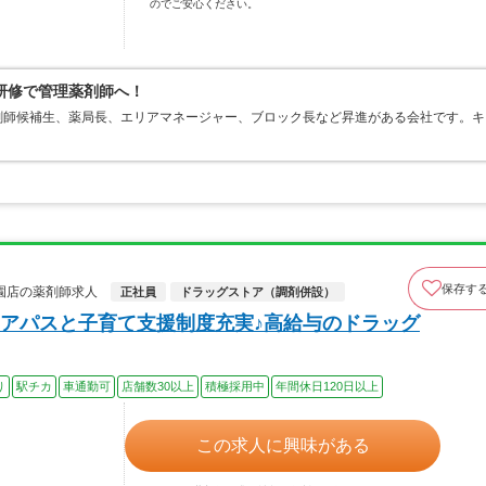
のでご安心ください。
研修で管理薬剤師へ！
剤師候補生、薬局長、エリアマネージャー、ブロック長など昇進がある会社です。キ
。
保存す
園店の薬剤師求人
正社員
ドラッグストア（調剤併設）
アパスと子育て支援制度充実♪高給与のドラッグ
り
駅チカ
車通勤可
店舗数30以上
積極採用中
年間休日120日以上
この求人に興味がある