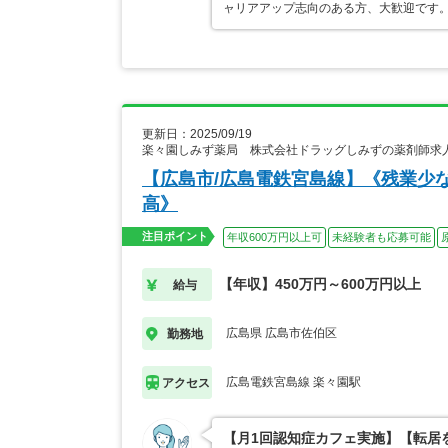
ャリアアップ志向のある方、大歓迎です
更新日：2025/09/19
楽々園しみず薬局 株式会社ドラッグしみずの薬剤師求
【広島市/広島電鉄宮島線】《残業少
高》
注目ポイント
年収600万円以上可
未経験者も応募可能
【年収】450万円～600万円以上
給与
広島県 広島市佐伯区
勤務地
広島電鉄宮島線 楽々園駅
アクセス
【月1回認知症カフェ実施】【転居