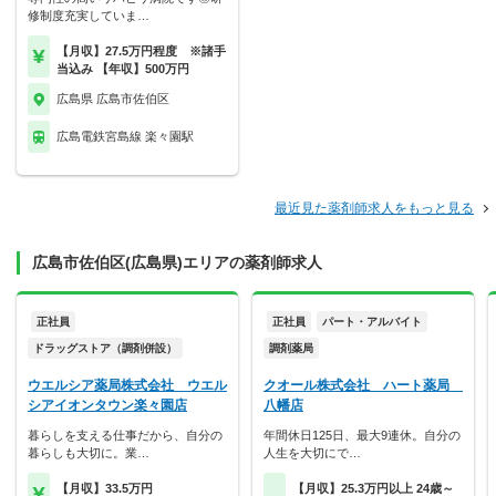
修制度充実していま…
【月収】27.5万円程度 ※諸手
当込み 【年収】500万円
広島県 広島市佐伯区
広島電鉄宮島線 楽々園駅
最近見た薬剤師求人をもっと見る
広島市佐伯区(広島県)エリアの薬剤師求人
正社員
正社員
パート・アルバイト
ドラッグストア（調剤併設）
調剤薬局
ウエルシア薬局株式会社 ウエル
クオール株式会社 ハート薬局
シアイオンタウン楽々園店
八幡店
暮らしを支える仕事だから、自分の
年間休日125日、最大9連休。自分の
暮らしも大切に。業…
人生を大切にで…
【月収】33.5万円
【月収】25.3万円以上 24歳～