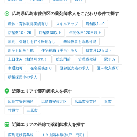
広島県広島市佐伯区の薬剤師求人をこだわり条件で探す
産休・育休取得実績有り
スキルアップ
店舗数1～9
店舗数10～29
店舗数30以上
年間休日120日以上
原則、引越しを伴う転勤なし
未経験者も応募可能
新卒も応募可能
住宅補助（手当）あり
残業月10ｈ以下
土日休み（相談可含む）
総合門前
管理職候補
駅チカ
車通勤可
在宅業務あり
登録販売者の求人
夏～秋入職可
積極採用中の求人
近隣エリアで薬剤師求人を探す
広島市安佐南区
広島市安佐北区
広島市安芸区
呉市
竹原市
三原市
近隣エリアの路線で薬剤師求人を探す
広島電鉄宮島線
ＪＲ山陽本線(神戸－門司)