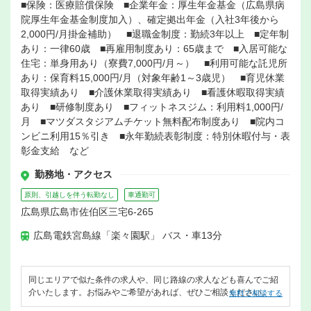
■保険：医療賠償保険 ■企業年金：厚生年金基金（広島県病
院厚生年金基金制度加入）、確定拠出年金（入社3年後から
2,000円/月掛金補助） ■退職金制度：勤続3年以上 ■定年制
あり：一律60歳 ■再雇用制度あり：65歳まで ■入居可能な
住宅：単身用あり（寮費7,000円/月～） ■利用可能な託児所
あり：保育料15,000円/月（対象年齢1～3歳児） ■育児休業
取得実績あり ■介護休業取得実績あり ■看護休暇取得実績
あり ■研修制度あり ■フィットネスジム：利用料1,000円/
月 ■マツダスタジアムチケット無料配布制度あり ■院内コ
ンビニ利用15％引き ■永年勤続表彰制度：特別休暇付与・表
彰金支給 など
勤務地・アクセス
原則、引越しを伴う転勤なし
車通勤可
広島県広島市佐伯区三宅6-265
広島電鉄宮島線「楽々園駅」 バス・車13分
同じエリアで似た条件の求人や、同じ路線の求人なども喜んでご紹
介いたします。お悩みやご希望があれば、ぜひご相談ください。
無料で相談する