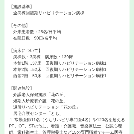
【施設基準】
全病棟回復期リハビリテーション病棟
【その他】
外来患者数：25名/日平均
在院日数：90日/名平均
【病床について】
病棟数：3病棟 病床数：139床
本館1階…37床 回復期リハビリテーション病棟1
本館2階…52床 回復期リハビリテーション病棟1
西館2階…50床 回復期リハビリテーション病棟1
【関連施設】
介護老人保健施設「花の丘」
短期入所療養介護「花の丘」
通所リハビリテーション「花の丘」
居宅介護センター「とも」
１.常勤医師11名（うちリハビリ専門医4名）や120名を超える
PT、OT、STの他に、看護・介護職、音楽療法士、公認心理
師、歯科衛生士、管理栄養士など15の専門職種でチーム医療