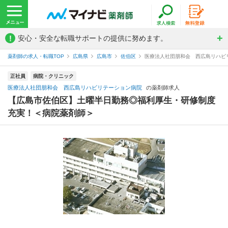
!
安心・安全な転職サポートの提供に努めます。
薬剤師の求人・転職TOP
広島県
広島市
佐伯区
医療法人社団朋和会 西広島リハビ
正社員
病院・クリニック
医療法人社団朋和会 西広島リハビリテーション病院
の薬剤師求人
【広島市佐伯区】土曜半日勤務◎福利厚生・研修制度
充実！＜病院薬剤師＞