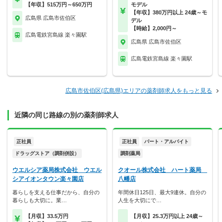
【年収】515万円～650万円
モデル
【年収】380万円以上 24歳～モ
広島県 広島市佐伯区
デル
【時給】2,000円～
広島電鉄宮島線 楽々園駅
広島県 広島市佐伯区
広島電鉄宮島線 楽々園駅
広島市佐伯区(広島県)エリアの薬剤師求人をもっと見る
近隣の同じ路線の別の薬剤師求人
正社員
正社員
パート・アルバイト
ドラッグストア（調剤併設）
調剤薬局
ウエルシア薬局株式会社 ウエル
クオール株式会社 ハート薬局
シアイオンタウン楽々園店
八幡店
暮らしを支える仕事だから、自分の
年間休日125日、最大9連休。自分の
暮らしも大切に。業…
人生を大切にで…
【月収】33.5万円
【月収】25.3万円以上 24歳～