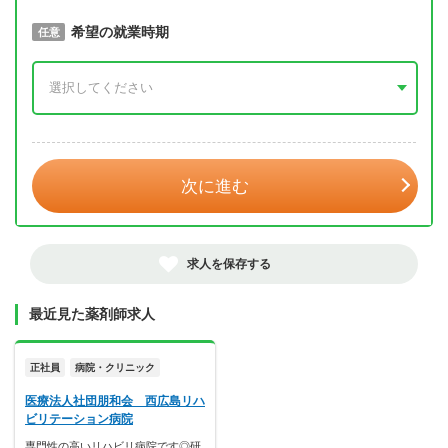
取得予定年
希望の就業時期
必須
任意
年 3月
次に進む
求人を保存する
最近見た薬剤師求人
正社員
病院・クリニック
医療法人社団朋和会 西広島リハ
ビリテーション病院
専門性の高いリハビリ病院です◎研