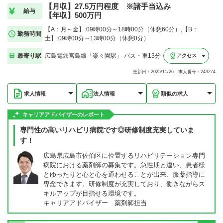
【月収】27.5万円程度 ※諸手当込み
給与
【年収】500万円
【A：月～金】:09時00分～18時00分（休憩60分）,【B：
勤務時間
土】:09時00分～13時00分（休憩0分）
最寄り駅
広島電鉄宮島線「楽々園駅」 バス・車13分
アクセス
更新日：2025/11/26 求人番号：249274
求人情報
法人情報
類似の求人
キャリアアドバイザーのレポート
専門性の高いリハビリ病院です◎研修制度充実していま
す！
広島県広島市佐伯区に位置するリハビリテーション専門
病院における薬剤師の募集です。急性期と違い、患者様
とゆったりと心と心を通わせることが出来、服薬指導に
専念できます。研修制度が充実しており、働きながらス
キルアップが目指せる環境です。
キャリアアドバイザー 薬剤師担当