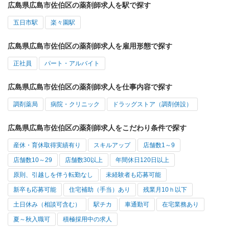
広島県広島市佐伯区の薬剤師求人を駅で探す
五日市駅
楽々園駅
広島県広島市佐伯区の薬剤師求人を雇用形態で探す
正社員
パート・アルバイト
広島県広島市佐伯区の薬剤師求人を仕事内容で探す
調剤薬局
病院・クリニック
ドラッグストア（調剤併設）
広島県広島市佐伯区の薬剤師求人をこだわり条件で探す
産休・育休取得実績有り
スキルアップ
店舗数1～9
店舗数10～29
店舗数30以上
年間休日120日以上
原則、引越しを伴う転勤なし
未経験者も応募可能
新卒も応募可能
住宅補助（手当）あり
残業月10ｈ以下
土日休み（相談可含む）
駅チカ
車通勤可
在宅業務あり
夏～秋入職可
積極採用中の求人