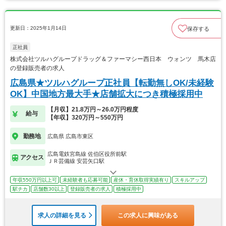
更新日：2025年1月14日
保存する
正社員
株式会社ツルハグループドラッグ＆ファーマシー西日本 ウォンツ 馬木店
の登録販売者の求人
広島県★ツルハグループ正社員【転勤無しOK/未経験
OK】中国地方最大手★店舗拡大につき積極採用中
【月収】21.8万円～26.0万円程度
給与
【年収】320万円～550万円
勤務地
広島県 広島市東区
広島電鉄宮島線 佐伯区役所前駅
アクセス
ＪＲ芸備線 安芸矢口駅
年収550万円以上可
未経験者も応募可能
産休・育休取得実績有り
スキルアップ
駅チカ
店舗数30以上
登録販売者の求人
積極採用中
求人の詳細を見る
この求人に興味がある