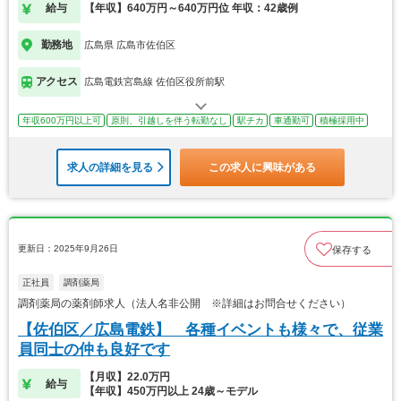
給与
【年収】640万円～640万円位 年収：42歳例
勤務地
広島県 広島市佐伯区
アクセス
広島電鉄宮島線 佐伯区役所前駅
年収600万円以上可
原則、引越しを伴う転勤なし
駅チカ
車通勤可
積極採用中
求人の詳細を見る
この求人に興味がある
更新日：2025年9月26日
保存する
正社員
調剤薬局
調剤薬局の薬剤師求人（法人名非公開 ※詳細はお問合せください）
【佐伯区／広島電鉄】 各種イベントも様々で、従業
員同士の仲も良好です
【月収】22.0万円
給与
【年収】450万円以上 24歳～モデル