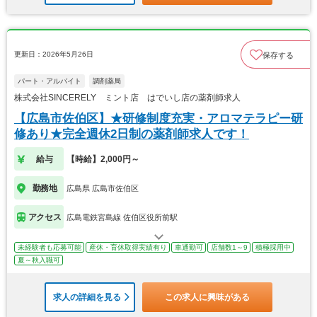
更新日：2026年5月26日
保存する
パート・アルバイト
調剤薬局
株式会社SINCERELY ミント店 はでいし店の薬剤師求人
【広島市佐伯区】★研修制度充実・アロマテラピー研
修あり★完全週休2日制の薬剤師求人です！
給与
【時給】2,000円～
勤務地
広島県 広島市佐伯区
アクセス
広島電鉄宮島線 佐伯区役所前駅
未経験者も応募可能
産休・育休取得実績有り
車通勤可
店舗数1～9
積極採用中
夏～秋入職可
求人の詳細を見る
この求人に興味がある