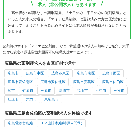
求人（非公開求人）もあります
「高年収かつ転勤なしの調剤薬局」「土日休み＋平日休みの調剤薬局」と
いった人気求人の場合、「マイナビ薬剤師」に登録済みの方に優先的にご
紹介してしまうこともあるためサイトには求人情報が掲載されないことも
あります。
薬剤師のサイト「マイナビ薬剤師」では、希望通りの求人を無料でご紹介。大手
だから安心！厚生労働大臣認可の転職支援サービスです。
広島県の薬剤師求人を市区町村で探す
広島市
広島市中区
広島市東区
広島市南区
広島市西区
広島市安佐南区
広島市安佐北区
広島市安芸区
広島市佐伯区
呉市
竹原市
三原市
尾道市
福山市
府中市
三次市
庄原市
大竹市
東広島市
広島県広島市佐伯区の薬剤師求人を路線で探す
広島電鉄宮島線
ＪＲ山陽本線(神戸－門司)