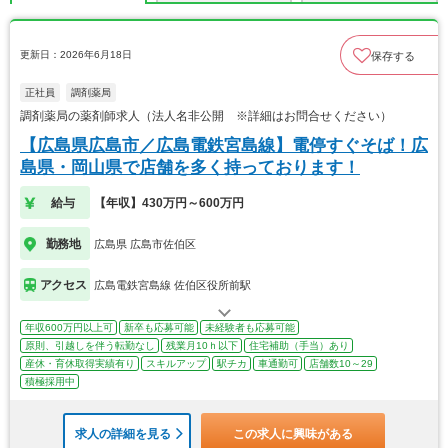
更新日：2026年6月18日
保存する
正社員
調剤薬局
調剤薬局の薬剤師求人（法人名非公開 ※詳細はお問合せください）
【広島県広島市／広島電鉄宮島線】電停すぐそば！広
島県・岡山県で店舗を多く持っております！
給与
【年収】430万円～600万円
勤務地
広島県 広島市佐伯区
アクセス
広島電鉄宮島線 佐伯区役所前駅
年収600万円以上可
新卒も応募可能
未経験者も応募可能
原則、引越しを伴う転勤なし
残業月10ｈ以下
住宅補助（手当）あり
産休・育休取得実績有り
スキルアップ
駅チカ
車通勤可
店舗数10～29
積極採用中
求人の詳細を見る
この求人に興味がある