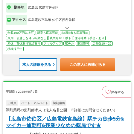
勤務地
広島県 広島市佐伯区
アクセス
広島電鉄宮島線 佐伯区役所前駅
年収450万円以上可
新卒も応募可能
未経験者も応募可能
原則、引越しを伴う転勤なし
残業月10ｈ以下
住宅補助（手当）あり
産休・育休取得実績有り
スキルアップ
駅チカ
車通勤可
店舗数10～29
積極採用中
求人の詳細を見る
この求人に興味がある
更新日：2025年5月7日
保存する
正社員
パート・アルバイト
調剤薬局
調剤薬局の薬剤師求人（法人名非公開 ※詳細はお問合せください）
【広島市佐伯区／広島電鉄宮島線】駅チカ徒歩5分&
マイカー通勤可&残業少なめの薬局です★