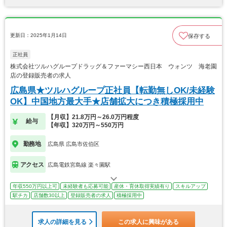
更新日：2025年1月14日
保存する
正社員
株式会社ツルハグループドラッグ＆ファーマシー西日本 ウォンツ 海老園
店の登録販売者の求人
広島県★ツルハグループ正社員【転勤無しOK/未経験
OK】中国地方最大手★店舗拡大につき積極採用中
【月収】21.8万円～26.0万円程度
給与
【年収】320万円～550万円
勤務地
広島県 広島市佐伯区
アクセス
広島電鉄宮島線 楽々園駅
年収550万円以上可
未経験者も応募可能
産休・育休取得実績有り
スキルアップ
駅チカ
店舗数30以上
登録販売者の求人
積極採用中
求人の詳細を見る
この求人に興味がある