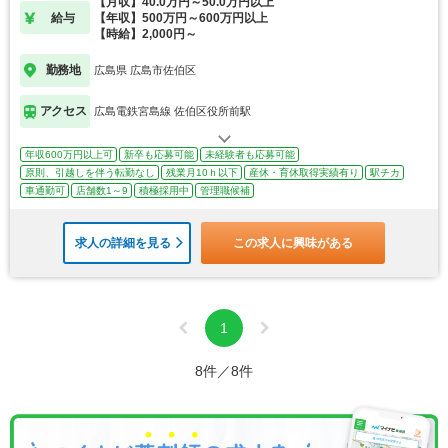
【月収】40.0万円～50.0万円以上
給与
【年収】500万円～600万円以上
【時給】2,000円～
勤務地
広島県 広島市佐伯区
アクセス
広島電鉄宮島線 佐伯区役所前駅
年収600万円以上可
新卒も応募可能
未経験者も応募可能
原則、引越しを伴う転勤なし
残業月10ｈ以下
産休・育休取得実績有り
駅チカ
車通勤可
店舗数1～9
積極採用中
管理職候補
求人の詳細を見る
この求人に興味がある
1
8件／8件