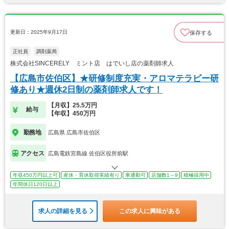
更新日：2025年9月17日
保存する
正社員
調剤薬局
株式会社SINCERELY ミント店 はでいし店の薬剤師求人
【広島市佐伯区】★研修制度充実・アロマテラピー研
修あり★週休2日制の薬剤師求人です！
【月収】25.5万円
給与
【年収】450万円
勤務地
広島県 広島市佐伯区
アクセス
広島電鉄宮島線 佐伯区役所前駅
年収450万円以上可
産休・育休取得実績有り
車通勤可
店舗数1～9
積極採用中
年間休日120日以上
求人の詳細を見る
この求人に興味がある