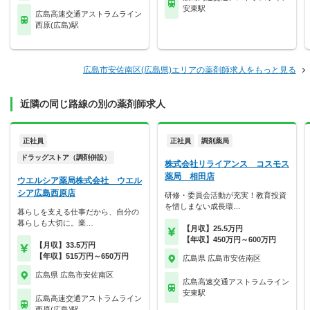
安東駅
広島高速交通アストラムライン
西原(広島)駅
広島市安佐南区(広島県)エリアの薬剤師求人をもっと見る
近隣の同じ路線の別の薬剤師求人
正社員
正社員
調剤薬局
ドラッグストア（調剤併設）
株式会社リライアンス コスモス
薬局 相田店
ウエルシア薬局株式会社 ウエル
シア広島西原店
研修・委員会活動が充実！教育投資
を惜しまない成長環…
暮らしを支える仕事だから、自分の
暮らしも大切に。業…
【月収】25.5万円
【年収】450万円～600万円
【月収】33.5万円
【年収】515万円～650万円
広島県 広島市安佐南区
広島県 広島市安佐南区
広島高速交通アストラムライン
安東駅
広島高速交通アストラムライン
西原(広島)駅