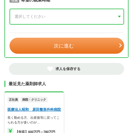
取得予定年
希望の就業時期
必須
任意
年 3月
次に進む
求人を保存する
最近見た薬剤師求人
正社員
病院・クリニック
医療法人昭和 原田整形外科病院
長く勤める方、出産後等に戻ってこ
られる方が多いのが…
【年収】600万円～780万円