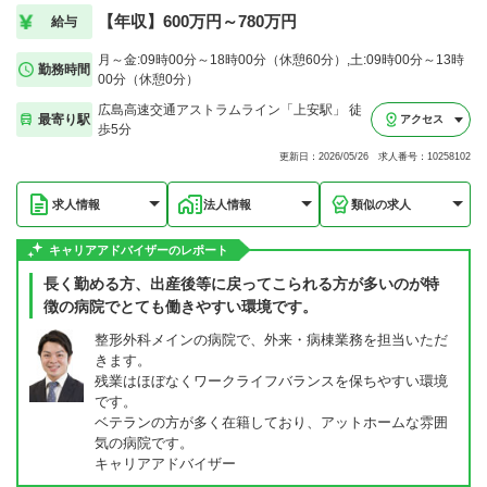
【年収】600万円～780万円
給与
月～金:09時00分～18時00分（休憩60分）,土:09時00分～13時
勤務時間
00分（休憩0分）
広島高速交通アストラムライン「上安駅」 徒
最寄り駅
アクセス
歩5分
更新日：2026/05/26 求人番号：10258102
求人情報
法人情報
類似の求人
キャリアアドバイザーのレポート
長く勤める方、出産後等に戻ってこられる方が多いのが特
徴の病院でとても働きやすい環境です。
整形外科メインの病院で、外来・病棟業務を担当いただ
きます。
残業はほぼなくワークライフバランスを保ちやすい環境
です。
ベテランの方が多く在籍しており、アットホームな雰囲
気の病院です。
キャリアアドバイザー