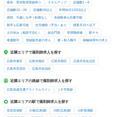
産休・育休取得実績有り
スキルアップ
店舗数1～9
店舗数10～29
店舗数30以上
年間休日120日以上
原則、引越しを伴う転勤なし
未経験者も応募可能
新卒も応募可能
住宅補助（手当）あり
残業月10ｈ以下
土日休み（相談可含む）
総合門前
管理職候補
駅チカ
車通勤可
登録販売者の求人
夏～秋入職可
積極採用中の求人
近隣エリアで薬剤師求人を探す
広島市東区
広島市南区
広島市西区
広島市安佐北区
広島市安芸区
広島市佐伯区
近隣エリアの路線で薬剤師求人を探す
広島高速交通アストラムライン
ＪＲ可部線
近隣エリアの駅で薬剤師求人を探す
安芸長束駅
大塚(広島)駅
大町(広島)駅
七軒茶屋駅