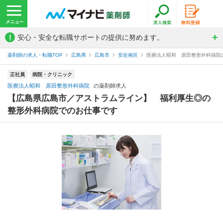
!
安心・安全な転職サポートの提供に努めます。
薬剤師の求人・転職TOP
広島県
広島市
安佐南区
医療法人昭和 原田整形外科病院
正社員
病院・クリニック
医療法人昭和 原田整形外科病院
の薬剤師求人
【広島県広島市／アストラムライン】 福利厚生◎の
整形外科病院でのお仕事です