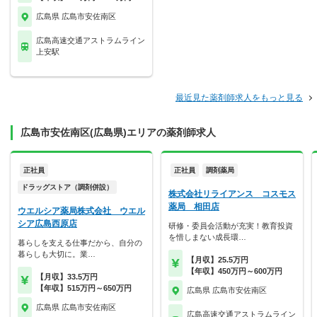
広島県 広島市安佐南区
広島高速交通アストラムライン
上安駅
最近見た薬剤師求人をもっと見る
広島市安佐南区(広島県)エリアの薬剤師求人
正社員
正社員
調剤薬局
ドラッグストア（調剤併設）
株式会社リライアンス コスモス
薬局 相田店
ウエルシア薬局株式会社 ウエル
シア広島西原店
研修・委員会活動が充実！教育投資
を惜しまない成長環…
暮らしを支える仕事だから、自分の
暮らしも大切に。業…
【月収】25.5万円
【年収】450万円～600万円
【月収】33.5万円
【年収】515万円～650万円
広島県 広島市安佐南区
広島県 広島市安佐南区
広島高速交通アストラムライン