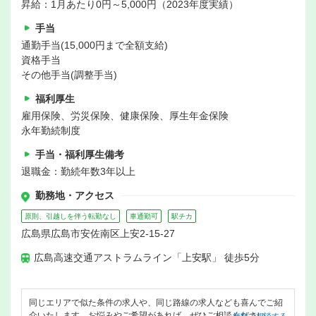
昇給：1月あたり0円～5,000円（2023年度実績）
手当
通勤手当(15,000円まで全額支給)
資格手当
その他手当(調整手当)
福利厚生
雇用保険、労災保険、健康保険、厚生年金保険
永年勤続制度
手当・福利厚生備考
退職金：勤続年数3年以上
勤務地・アクセス
原則、引越しを伴う転勤なし
車通勤可
駅チカ
広島県広島市安佐南区上安2-15-27
広島高速交通アストラムライン「上安駅」 徒歩5分
同じエリアで似た条件の求人や、同じ路線の求人なども喜んでご紹
介いたします。お悩みやご希望があれば、ぜひご相談ください。