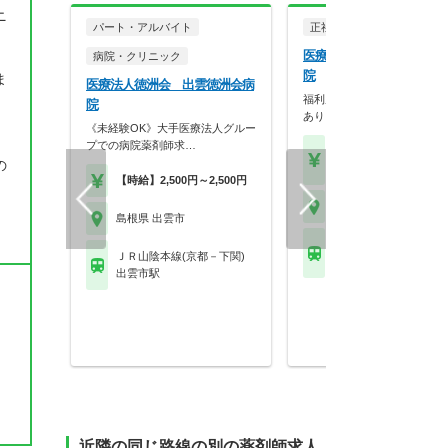
ニ
パート・アルバイト
正社員
病院・クリニッ
医療法人徳洲会 出雲徳洲
病院・クリニック
院
ま
医療法人徳洲会 出雲徳洲会病
福利厚生が充実！各種手当が
院
あります！
《未経験OK》大手医療法人グルー
プでの病院薬剤師求…
【月収】28.6万円～32.
の
円
【時給】2,500円～2,500円
島根県 出雲市
島根県 出雲市
ＪＲ山陰本線(京都－下
ＪＲ山陰本線(京都－下関)
出雲市駅
出雲市駅
近隣の同じ路線の別の薬剤師求人