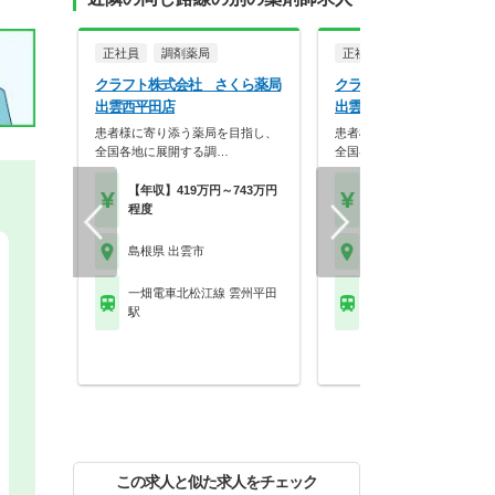
正社員
調剤薬局
正社員
調剤薬局
クラフト株式会社 さくら薬局
クラフト株式会社 さくら
出雲西平田店
出雲西平田店
患者様に寄り添う薬局を目指し、
患者様に寄り添う薬局を目指
全国各地に展開する調…
全国各地に展開する調…
【年収】419万円～743万円
【年収】419万円～74
程度
程度
島根県 出雲市
島根県 出雲市
一畑電車北松江線 雲州平田
一畑電車北松江線 雲州
駅
駅
この求人と似た求人をチェック