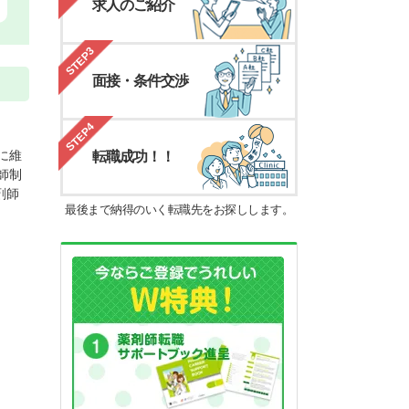
求人のご紹介
STEP3
面接・条件交渉
STEP4
に維
転職成功！！
師制
剤師
最後まで納得のいく転職先をお探しします。