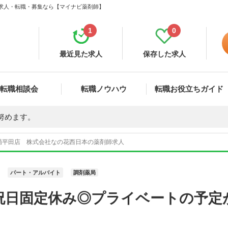
 求人・転職・募集なら【マイナビ薬剤師】
1
0
最近見た求人
保存した求人
転職相談会
転職ノウハウ
転職お役立ちガイド
努めます。
局平田店 株式会社なの花西日本の薬剤師求人
パート・アルバイト
調剤薬局
祝日固定休み◎プライベートの予定