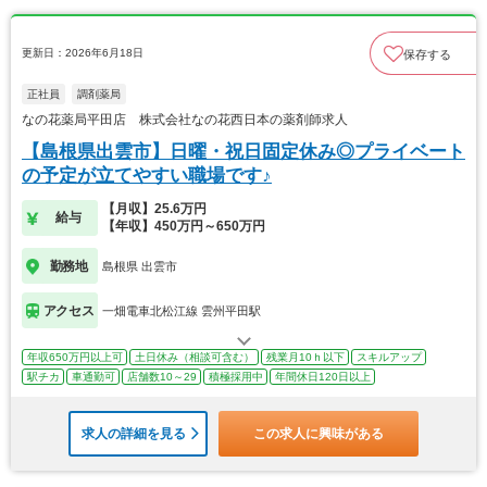
更新日：2026年6月18日
保存する
正社員
調剤薬局
なの花薬局平田店 株式会社なの花西日本の薬剤師求人
【島根県出雲市】日曜・祝日固定休み◎プライベート
の予定が立てやすい職場です♪
【月収】25.6万円
給与
【年収】450万円～650万円
勤務地
島根県 出雲市
アクセス
一畑電車北松江線 雲州平田駅
年収650万円以上可
土日休み（相談可含む）
残業月10ｈ以下
スキルアップ
駅チカ
車通勤可
店舗数10～29
積極採用中
年間休日120日以上
求人の詳細を見る
この求人に興味がある