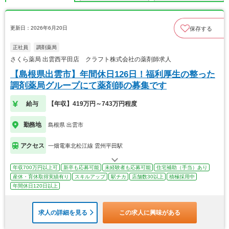
更新日：2026年6月20日
保存する
正社員
調剤薬局
さくら薬局 出雲西平田店 クラフト株式会社の薬剤師求人
【島根県出雲市】年間休日126日！福利厚生の整った
調剤薬局グループにて薬剤師の募集です
給与
【年収】419万円～743万円程度
勤務地
島根県 出雲市
アクセス
一畑電車北松江線 雲州平田駅
年収700万円以上可
新卒も応募可能
未経験者も応募可能
住宅補助（手当）あり
産休・育休取得実績有り
スキルアップ
駅チカ
店舗数30以上
積極採用中
年間休日120日以上
求人の詳細を見る
この求人に興味がある