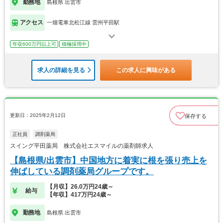
勤務地
島根県 出雲市
アクセス
一畑電車北松江線 雲州平田駅
年収600万円以上可
積極採用中
求人の詳細を見る
この求人に興味がある
更新日：2025年2月12日
保存する
正社員
調剤薬局
スイング平田薬局 株式会社エスマイルの薬剤師求人
【島根県/出雲市】中国地方に着実に根を張り売上を
伸ばしている調剤薬局グループです。
【月収】26.0万円24歳～
給与
【年収】417万円24歳～
勤務地
島根県 出雲市