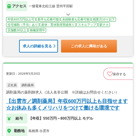
アクセス
一畑電車北松江線 雲州平田駅
年収400万円以上可
新卒も応募可能
未経験者も応募可能
残業月10ｈ以下
住宅補助（手当）あり
産休・育休取得実績有り
スキルアップ
駅チカ
店舗数30以上
積極採用中
求人の詳細を見る
この求人に興味がある
更新日：2026年5月20日
保存する
正社員
調剤薬局
調剤薬局の薬剤師求人（法人名非公開 ※詳細はお問合せください）
【出雲市／調剤薬局】年収600万円以上も目指せます
☆お休みも多くメリハリをつけて働ける環境です
給与
【年収】550万円～800万円以上 モデル
勤務地
島根県 出雲市