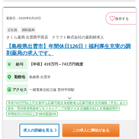
更新日：2026年6月20日
保存する
正社員
調剤薬局
さくら薬局 出雲西平田店 クラフト株式会社の薬剤師求人
【島根県出雲市】年間休日126日！福利厚生充実の調
剤薬局の求人です。
給与
【年収】419万円～743万円程度
勤務地
島根県 出雲市
アクセス
一畑電車北松江線 雲州平田駅
年収700万円以上可
新卒も応募可能
未経験者も応募可能
住宅補助（手当）あり
産休・育休取得実績有り
スキルアップ
駅チカ
店舗数30以上
積極採用中
年間休日120日以上
WEB面接OK
求人の詳細を見る
この求人に興味がある