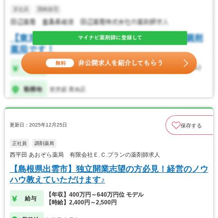
更新日：2025年12月25日
保存する
正社員
調剤薬局
西平田 あおぞら薬局 有限会社Ｅ.Ｃ.プランの薬剤師求人
【島根県出雲市】独立開業志望の方必見！経営のノウ
ハウ教えていただけます♪
【年収】400万円～640万円位 モデル
給与
【時給】2,400円～2,500円