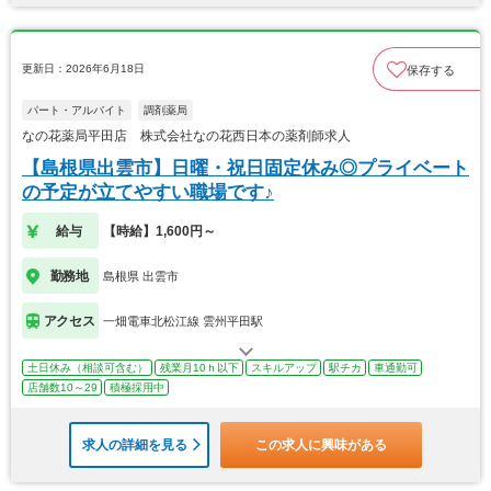
更新日：2026年6月18日
保存する
パート・アルバイト
調剤薬局
なの花薬局平田店 株式会社なの花西日本の薬剤師求人
【島根県出雲市】日曜・祝日固定休み◎プライベート
の予定が立てやすい職場です♪
給与
【時給】1,600円～
勤務地
島根県 出雲市
アクセス
一畑電車北松江線 雲州平田駅
土日休み（相談可含む）
残業月10ｈ以下
スキルアップ
駅チカ
車通勤可
店舗数10～29
積極採用中
求人の詳細を見る
この求人に興味がある