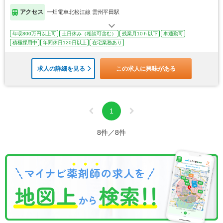
アクセス
一畑電車北松江線 雲州平田駅
年収800万円以上可
土日休み（相談可含む）
残業月10ｈ以下
車通勤可
積極採用中
年間休日120日以上
在宅業務あり
求人の詳細を見る
この求人に興味がある
1
8件／8件