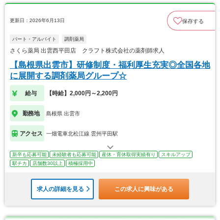
更新日：2026年6月13日
保存する
パート・アルバイト
調剤薬局
さくら薬局 出雲西平田店 クラフト株式会社の薬剤師求人
【島根県出雲市】研修制度・福利厚生充実◎全国各地
に展開する調剤薬局グループ☆
給与
【時給】2,000円～2,200円
勤務地
島根県 出雲市
アクセス
一畑電車北松江線 雲州平田駅
新卒も応募可能
未経験者も応募可能
産休・育休取得実績有り
スキルアップ
駅チカ
店舗数30以上
積極採用中
求人の詳細を見る
この求人に興味がある