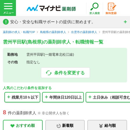
!
安心・安全な転職サポートの提供に努めます。
薬剤師の求人・転職TOP
島根県の薬剤師求人
出雲市の薬剤師求人
雲州平田駅の薬剤師
雲州平田駅(島根県)の薬剤師求人・転職情報一覧
勤務地
雲州平田駅(一畑電車北松江線)
その他
指定なし
条件を変更する
人気のこだわり条件を追加する
残業月10ｈ以下
年間休日120日以上
土日休み（相談可含
8
件の薬剤師求人
※ 非公開求人を除く
おすすめ順
新着順
給与順