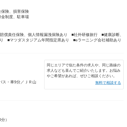
金保険、損害保険
舞金制度、駐車場
師賠償責任保険、個人情報漏洩保険あり ■社外研修旅行 ■健康診断、
り ■マツダスタジアム年間指定席あり ■eラーニング会社補助あり
同じエリアで似た条件の求人や、同じ路線の
求人なども喜んでご紹介いたします。お悩み
やご希望があれば、ぜひご相談ください。
バス・車9分／ＪＲ山
無料で相談する
0分）