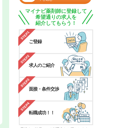
マイナビ薬剤師に登録して
希望通りの求人を
紹介してもらう！
STEP1
ご登録
STEP2
求人のご紹介
STEP3
面接・条件交渉
STEP4
転職成功！！