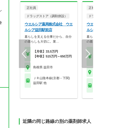
正社員
正社員
ン
ドラッグストア（調剤併設）
ドラッグストア（OTCのみ
身
ウエルシア薬局株式会社 ウエ
ウエルシア薬局株式会社 
ルシア益田駅前店
ルシア益田駅前店
暮らしを支える仕事だから、自分
暮らしを支える仕事だから、
の暮らしも大切に。業…
の暮らしも大切に。業…
【月収】33.5万円
【月収】21.5万円～27.
【年収】515万円～650万円
円
、
【年収】308万円～45
島根県 益田市
島根県 益田市
ＪＲ山陰本線(京都－下関)
益田駅 他
ＪＲ山陰本線(京都－下
益田駅 他
近隣の同じ路線の別の薬剤師求人