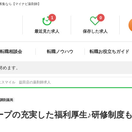
・募集なら【マイナビ薬剤師】
1
0
最近見た求人
保存した求人
転職相談会
転職ノウハウ
転職お役立ちガイド
努めます。
エスマイル 益田店の薬剤師求人
調剤薬局
ープの充実した福利厚生♪研修制度