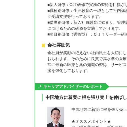
■新人研修：OJT研修で実務の習得を目指ざ
■職種別研修：生涯教育の一環として社内講
グ受講支援等行っております。
■階層別研修：新入社員教育に始まり、管理
につけるための研修を実施しております。
■項目別研修（選抜型）：ＯＪＴリーダー研修
会社雰囲気
全社員が笑顔の絶えない社内風土を大切にし
おられます。そのために良質で高水準の医療
常に最新の医療と薬の知識の習得、サービス
援を強化しております。
キャリアアドバイザーのレポート
中国地方に着実に根を張り売上を伸ばし
中国地方に着実に根を張り売上
★オススメポイント★