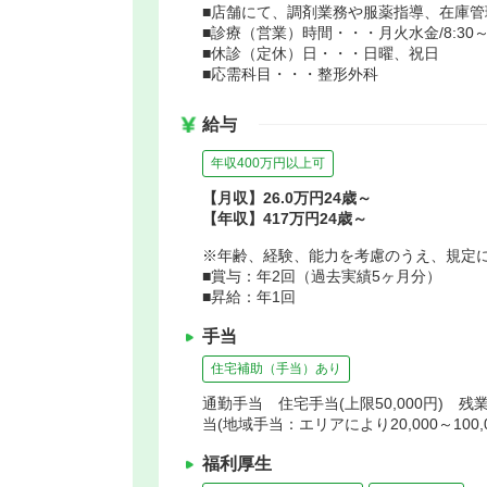
■店舗にて、調剤業務や服薬指導、在庫
■診療（営業）時間・・・月火水金/8:30～18:
■休診（定休）日・・・日曜、祝日
■応需科目・・・整形外科
給与
年収400万円以上可
【月収】26.0万円24歳～
【年収】417万円24歳～
※年齢、経験、能力を考慮のうえ、規定
■賞与：年2回（過去実績5ヶ月分）
■昇給：年1回
手当
住宅補助（手当）あり
通勤手当 住宅手当(上限50,000円) 残
当(地域手当：エリアにより20,000～100
福利厚生