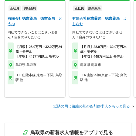
正社員
調剤薬局
正社員
調剤薬局
有限会社徳吉薬局 徳吉薬局 と
有限会社徳吉薬局 徳吉薬局 よ
うぶ
しなり
同社でできないことはございませ
同社でできないことはございませ
ん！自身のやりたいこ…
ん！自身のやりたいこ…
【月収】28.0万円～32.0万円24
【月収】28.0万円～32.0万円24
歳～モデル
歳～モデル
【年収】448万円以上 モデル
【年収】448万円以上 モデル
鳥取県 鳥取市
鳥取県 鳥取市
ＪＲ山陰本線(京都－下関) 鳥取
ＪＲ山陰本線(京都－下関) 鳥取
駅 他
駅 他
近隣の同じ路線の別の薬剤師求人をもっと見る
鳥取県の新着求人情報をアプリで見る