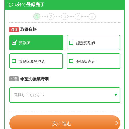
1分で登録完了
1
2
3
4
5
取得資格
必須
必須
薬剤師
認定薬剤師
薬剤師取得見込
登録販売者
取得予定年
希望の就業時期
必須
任意
年 3月
次に進む