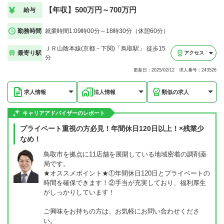
【年収】500万円～700万円
給与
勤務時間
就業時間1:09時00分～18時30分（休憩60分）
ＪＲ山陰本線(京都－下関)「鳥取駅」 徒歩15
最寄り駅
アクセス
分
更新日：2025/02/12 求人番号：243526
求人情報
法人情報
類似の求人
キャリアアドバイザーのレポート
プライベート重視の方必見！年間休日120日以上！×残業少
なめ！
鳥取市を拠点に11店舗を展開している地域密着の調剤薬
局です。
★オススメポイント★①年間休日120日とプライベートの
時間を確保できます！②手当が充実しており、福利厚生
がしっかりしています！
ご興味をお持ちの方は、お気軽にお問い合わせくださ
い。