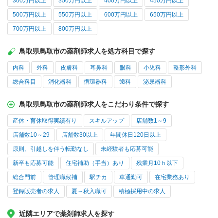
300万円以上
350万円以上
400万円以上
450万円以上
500万円以上
550万円以上
600万円以上
650万円以上
700万円以上
800万円以上
鳥取県鳥取市の薬剤師求人を処方科目で探す
内科
外科
皮膚科
耳鼻科
眼科
小児科
整形外科
総合科目
消化器科
循環器科
歯科
泌尿器科
鳥取県鳥取市の薬剤師求人をこだわり条件で探す
産休・育休取得実績有り
スキルアップ
店舗数1～9
店舗数10～29
店舗数30以上
年間休日120日以上
原則、引越しを伴う転勤なし
未経験者も応募可能
新卒も応募可能
住宅補助（手当）あり
残業月10ｈ以下
総合門前
管理職候補
駅チカ
車通勤可
在宅業務あり
登録販売者の求人
夏～秋入職可
積極採用中の求人
近隣エリアで薬剤師求人を探す