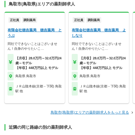
鳥取市(鳥取県)エリアの薬剤師求人
正社員
調剤薬局
正社員
調剤薬局
有限会社徳吉薬局 徳吉薬局 と
有限会社徳吉薬局 徳吉薬局 よ
うぶ
しなり
同社でできないことはございませ
同社でできないことはございませ
ん！自身のやりたいこ…
ん！自身のやりたいこ…
【月収】28.0万円～32.0万円24
【月収】28.0万円～32.0万円24
歳～モデル
歳～モデル
【年収】448万円以上 モデル
【年収】448万円以上 モデル
鳥取県 鳥取市
鳥取県 鳥取市
ＪＲ山陰本線(京都－下関) 鳥取
ＪＲ山陰本線(京都－下関) 鳥取
駅 他
駅 他
鳥取市(鳥取県)エリアの薬剤師求人をもっと見る
近隣の同じ路線の別の薬剤師求人