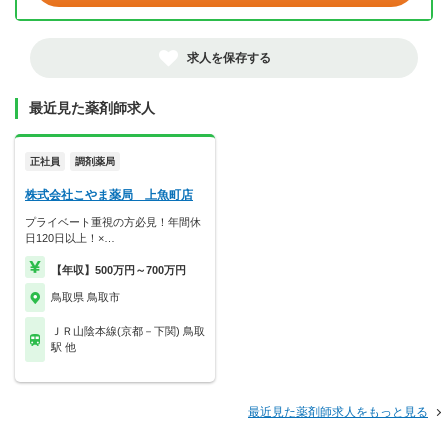
求人を保存する
最近見た薬剤師求人
正社員
調剤薬局
株式会社こやま薬局 上魚町店
プライベート重視の方必見！年間休
日120日以上！×…
【年収】500万円～700万円
鳥取県 鳥取市
ＪＲ山陰本線(京都－下関) 鳥取
駅 他
最近見た薬剤師求人をもっと見る