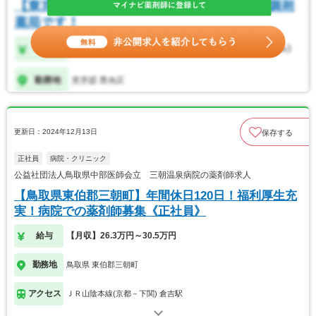
更新日：2024年12月13日
保存する
正社員
病院・クリニック
公益社団法人鳥取県中部医師会立 三朝温泉病院の薬剤師求人
【鳥取県東伯郡三朝町】年間休日120日！福利厚生充
実！病院での薬剤師募集《正社員》
給与
【月収】26.3万円～30.5万円
勤務地
鳥取県 東伯郡三朝町
アクセス
ＪＲ山陰本線(京都－下関) 倉吉駅