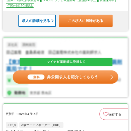
産休・育休取得実績有り
スキルアップ
車通勤可
店舗数30以上
積極採用中
年間休日120日以上
求人の詳細を見る
この求人に興味がある
更新日：2026年4月15日
保存する
正社員
治験コーディネーター（CRC）