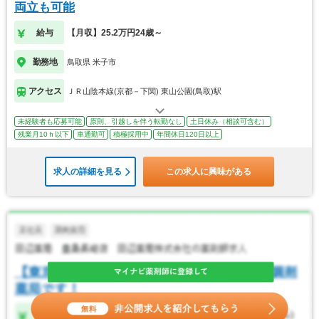
両立も可能
給与
【月収】25.2万円24歳～
勤務地
鳥取県 米子市
アクセス
ＪＲ山陰本線(京都－下関) 東山公園(鳥取)駅
未経験者も応募可能
原則、引越しを伴う転勤なし
土日休み（相談可含む）
残業月10ｈ以下
車通勤可
積極採用中
年間休日120日以上
求人の詳細を見る
この求人に興味がある