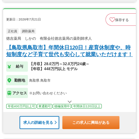
更新日：2026年7月21日
保存する
正社員
調剤薬局
徳吉薬局 しかの 有限会社徳吉薬局の薬剤師求人
【鳥取県鳥取市】年間休日120日！産育休制度や、時
短制度など子育て世代も安心して就業いただけます！
【月収】28.0万円～32.0万円24歳～
給与
【年収】448万円以上 モデル
勤務地
鳥取県 鳥取市
アクセス
※お問い合わせください
年収400万円以上可
車通勤可
積極採用中
年間休日120日以上
求人の詳細を見る
この求人に興味がある