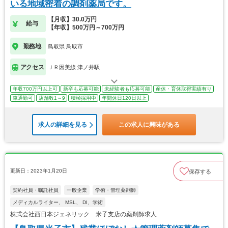
いる地域密着の調剤薬局です。
【月収】30.0万円
給与
【年収】500万円～700万円
勤務地
鳥取県 鳥取市
アクセス
ＪＲ因美線 津ノ井駅
年収700万円以上可
新卒も応募可能
未経験者も応募可能
産休・育休取得実績有り
車通勤可
店舗数1～9
積極採用中
年間休日120日以上
求人の詳細を見る
この求人に興味がある
更新日：2023年1月20日
保存する
契約社員・嘱託社員
一般企業
学術・管理薬剤師
メディカルライター、 MSL、 DI、学術
株式会社西日本ジェネリック 米子支店の薬剤師求人