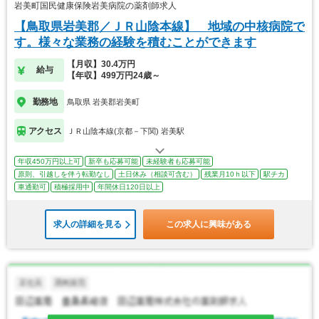
岩美町国民健康保険岩美病院の薬剤師求人
【鳥取県岩美郡／ＪＲ山陰本線】 地域の中核病院で
す。様々な業務の経験を積むことができます
【月収】30.4万円
給与
【年収】499万円24歳～
勤務地
鳥取県 岩美郡岩美町
アクセス
ＪＲ山陰本線(京都－下関) 岩美駅
年収450万円以上可
新卒も応募可能
未経験者も応募可能
原則、引越しを伴う転勤なし
土日休み（相談可含む）
残業月10ｈ以下
駅チカ
車通勤可
積極採用中
年間休日120日以上
求人の詳細を見る
この求人に興味がある