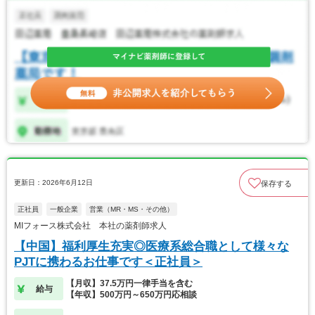
更新日：2026年6月12日
保存する
正社員
一般企業
営業（MR・MS・その他）
MIフォース株式会社 本社の薬剤師求人
【中国】福利厚生充実◎医療系総合職として様々な
PJTに携わるお仕事です＜正社員＞
【月収】37.5万円一律手当を含む
給与
【年収】500万円～650万円応相談