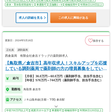
年収700万円以上可
新卒も応募可能
未経験者も応募可能
残業月10ｈ以下
産休・育休取得実績有り
車通勤可
店舗数1～9
積極採用中
年間休日120日以上
求人の詳細を見る
この求人に興味がある
更新日：2024年5月16日
保存する
正社員
調剤薬局
西倉薬局 有限会社倉吉ドラッグの薬剤師求人
【鳥取県／倉吉市】高年収求人！スキルアップを応援
している調剤薬局で薬剤師の方の増員募集をしていま
す！
【月収】36.0万円～60.0万円（薬剤師手当、担当手当含む）
給与
【年収】576万円～744万円（薬剤師手当、担当手当含む）
勤務地
鳥取県 倉吉市
アクセス
ＪＲ山陰本線(京都－下関) 倉吉駅
年収700万円以上可
残業月10ｈ以下
車通勤可
積極採用中
年間休日120日以上