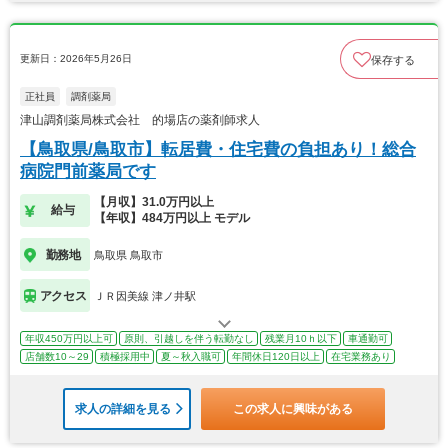
更新日：2026年5月26日
保存する
正社員
調剤薬局
津山調剤薬局株式会社 的場店の薬剤師求人
【鳥取県/鳥取市】転居費・住宅費の負担あり！総合
病院門前薬局です
【月収】31.0万円以上
給与
【年収】484万円以上 モデル
勤務地
鳥取県 鳥取市
アクセス
ＪＲ因美線 津ノ井駅
年収450万円以上可
原則、引越しを伴う転勤なし
残業月10ｈ以下
車通勤可
店舗数10～29
積極採用中
夏～秋入職可
年間休日120日以上
在宅業務あり
求人の詳細を見る
この求人に興味がある