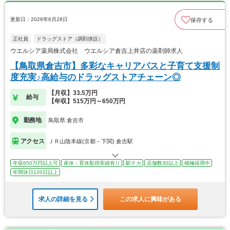
更新日：2026年6月28日
保存する
正社員
ドラッグストア（調剤併設）
ウエルシア薬局株式会社 ウエルシア倉吉上井店の薬剤師求人
【鳥取県倉吉市】多彩なキャリアパスと子育て支援制
度充実♪高給与のドラッグストアチェーン◎
【月収】33.5万円
給与
【年収】515万円～650万円
勤務地
鳥取県 倉吉市
アクセス
ＪＲ山陰本線(京都－下関) 倉吉駅
年収650万円以上可
産休・育休取得実績有り
駅チカ
店舗数30以上
積極採用中
年間休日120日以上
求人の詳細を見る
この求人に興味がある