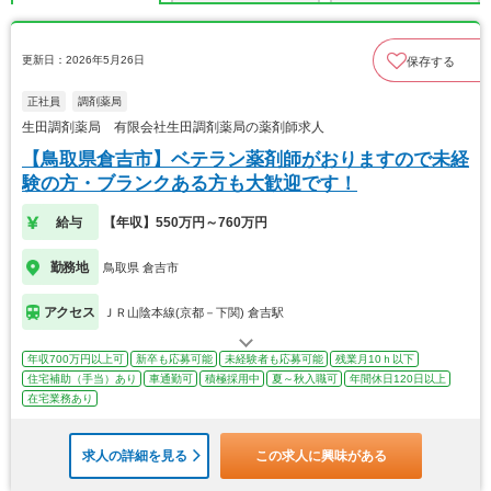
更新日：2026年5月26日
保存する
正社員
調剤薬局
生田調剤薬局 有限会社生田調剤薬局の薬剤師求人
【鳥取県倉吉市】ベテラン薬剤師がおりますので未経
験の方・ブランクある方も大歓迎です！
給与
【年収】550万円～760万円
勤務地
鳥取県 倉吉市
アクセス
ＪＲ山陰本線(京都－下関) 倉吉駅
年収700万円以上可
新卒も応募可能
未経験者も応募可能
残業月10ｈ以下
住宅補助（手当）あり
車通勤可
積極採用中
夏～秋入職可
年間休日120日以上
在宅業務あり
求人の詳細を見る
この求人に興味がある