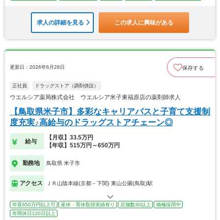
求人の詳細を見る
この求人に興味がある
更新日：2026年6月28日
保存する
正社員
ドラッグストア（調剤併設）
ウエルシア薬局株式会社 ウエルシア米子東福原店の薬剤師求人
【鳥取県米子市】多彩なキャリアパスと子育て支援制
度充実♪高給与のドラッグストアチェーン◎
【月収】33.5万円
給与
【年収】515万円～650万円
勤務地
鳥取県 米子市
アクセス
ＪＲ山陰本線(京都－下関) 東山公園(鳥取)駅
年収650万円以上可
産休・育休取得実績有り
店舗数30以上
積極採用中
年間休日120日以上