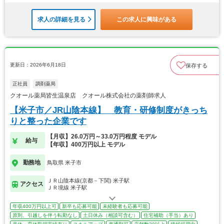
求人の詳細を見る
この求人に興味がある
更新日：2026年6月18日
保存する
正社員
調剤薬局
クオール薬局皆生温泉店 クオール株式会社の薬剤師求人
【米子市／JR山陰本線】 教育・研修制度がきっち
りと整った企業です
【月収】26.0万円～33.0万円程度 モデル
給与
【年収】400万円以上 モデル
勤務地
鳥取県 米子市
ＪＲ山陰本線(京都－下関) 米子駅
アクセス
ＪＲ境線 米子駅
年収400万円以上可
新卒も応募可能
未経験者も応募可能
原則、引越しを伴う転勤なし
土日休み（相談可含む）
住宅補助（手当）あり