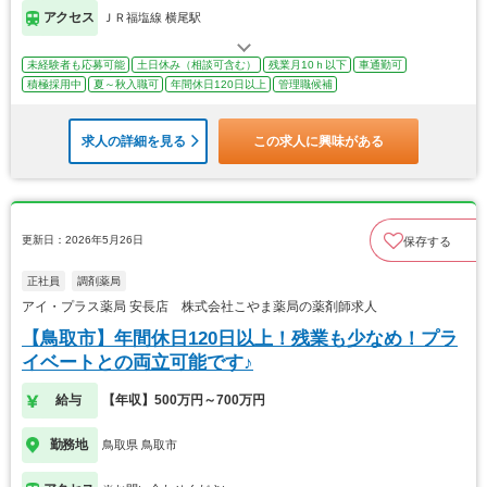
アクセス
ＪＲ福塩線 横尾駅
未経験者も応募可能
土日休み（相談可含む）
残業月10ｈ以下
車通勤可
積極採用中
夏～秋入職可
年間休日120日以上
管理職候補
求人の詳細を見る
この求人に興味がある
更新日：2026年5月26日
保存する
正社員
調剤薬局
アイ・プラス薬局 安長店 株式会社こやま薬局の薬剤師求人
【鳥取市】年間休日120日以上！残業も少なめ！プラ
イベートとの両立可能です♪
給与
【年収】500万円～700万円
勤務地
鳥取県 鳥取市