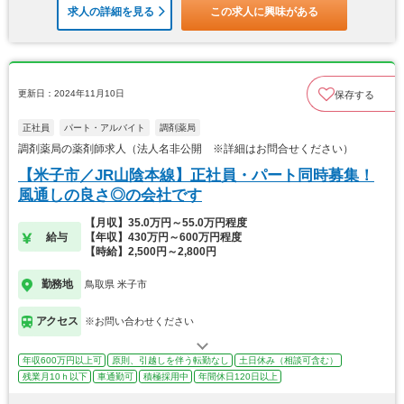
求人の詳細を見る
この求人に興味がある
更新日：2024年11月10日
保存する
正社員
パート・アルバイト
調剤薬局
調剤薬局の薬剤師求人（法人名非公開 ※詳細はお問合せください）
【米子市／JR山陰本線】正社員・パート同時募集！
風通しの良さ◎の会社です
【月収】35.0万円～55.0万円程度
給与
【年収】430万円～600万円程度
【時給】2,500円～2,800円
勤務地
鳥取県 米子市
アクセス
※お問い合わせください
年収600万円以上可
原則、引越しを伴う転勤なし
土日休み（相談可含む）
残業月10ｈ以下
車通勤可
積極採用中
年間休日120日以上