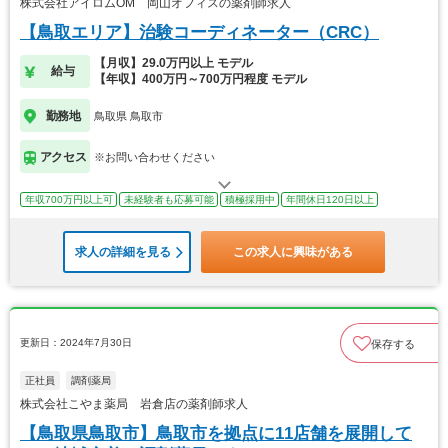
株式会社アイロムOM 岡山オフィスの薬剤師求人
【鳥取エリア】治験コーディネーター（CRC）
【月収】29.0万円以上 モデル
給与
【年収】400万円～700万円程度 モデル
勤務地
鳥取県 鳥取市
アクセス
※お問い合わせください
年収700万円以上可
未経験者も応募可能
積極採用中
年間休日120日以上
求人の詳細を見る
この求人に興味がある
更新日：2024年7月30日
保存する
正社員
調剤薬局
株式会社こやま薬局 岩倉店の薬剤師求人
【鳥取県鳥取市】鳥取市を拠点に11店舗を展開して