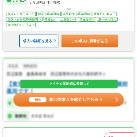
アクセス
ＪＲ因美線 津ノ井駅
年収700万円以上可
新卒も応募可能
未経験者も応募可能
残業月10ｈ以下
産休・育休取得実績有り
車通勤可
店舗数1～9
積極採用中
夏～秋入職可
年間休日120日以上
求人の詳細を見る
この求人に興味がある