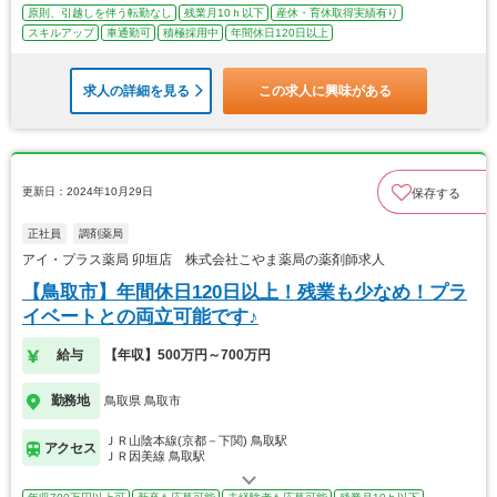
原則、引越しを伴う転勤なし
残業月10ｈ以下
産休・育休取得実績有り
スキルアップ
車通勤可
積極採用中
年間休日120日以上
求人の詳細を見る
この求人に興味がある
更新日：2024年10月29日
保存する
正社員
調剤薬局
アイ・プラス薬局 卯垣店 株式会社こやま薬局の薬剤師求人
【鳥取市】年間休日120日以上！残業も少なめ！プラ
イベートとの両立可能です♪
給与
【年収】500万円～700万円
勤務地
鳥取県 鳥取市
ＪＲ山陰本線(京都－下関) 鳥取駅
アクセス
ＪＲ因美線 鳥取駅