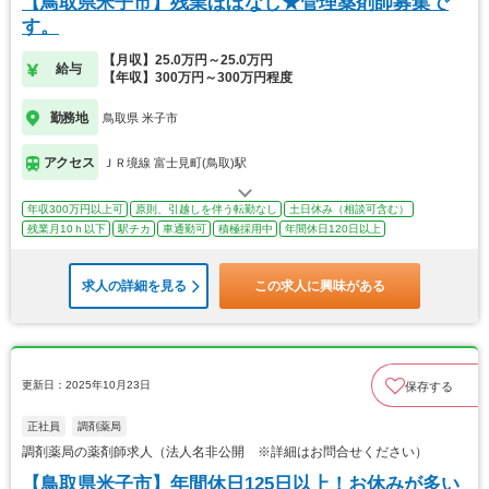
【鳥取県米子市】残業ほぼなし★管理薬剤師募集で
す。
【月収】25.0万円～25.0万円
給与
【年収】300万円～300万円程度
勤務地
鳥取県 米子市
アクセス
ＪＲ境線 富士見町(鳥取)駅
年収300万円以上可
原則、引越しを伴う転勤なし
土日休み（相談可含む）
残業月10ｈ以下
駅チカ
車通勤可
積極採用中
年間休日120日以上
求人の詳細を見る
この求人に興味がある
更新日：2025年10月23日
保存する
正社員
調剤薬局
調剤薬局の薬剤師求人（法人名非公開 ※詳細はお問合せください）
【鳥取県米子市】年間休日125日以上！お休みが多い