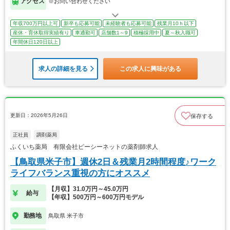
アクセス
※お問い合わせください
年収700万円以上可
新卒も応募可能
未経験者も応募可能
残業月10ｈ以下
産休・育休取得実績有り
車通勤可
店舗数1～9
積極採用中
夏～秋入職可
年間休日120日以上
求人の詳細を見る
この求人に興味がある
更新日：2026年5月26日
保存する
正社員
調剤薬局
ふくいち薬局 有限会社ピーシーネットの薬剤師求人
【鳥取県米子市】週休2日＆残業月2時間程度♪ワーク
ライフバランス重視の方にオススメ
【月収】31.0万円～45.0万円
給与
【年収】500万円～600万円モデル
勤務地
鳥取県 米子市