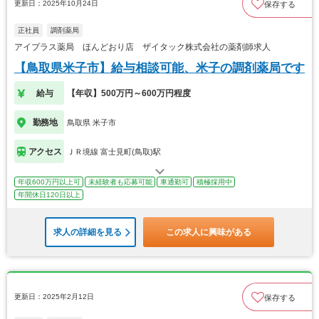
更新日：2025年10月24日
保存する
正社員
調剤薬局
アイプラス薬局 ほんどおり店 ザイタック株式会社の薬剤師求人
【鳥取県米子市】給与相談可能、米子の調剤薬局です
給与
【年収】500万円～600万円程度
勤務地
鳥取県 米子市
アクセス
ＪＲ境線 富士見町(鳥取)駅
年収600万円以上可
未経験者も応募可能
車通勤可
積極採用中
年間休日120日以上
求人の詳細を見る
この求人に興味がある
更新日：2025年2月12日
保存する