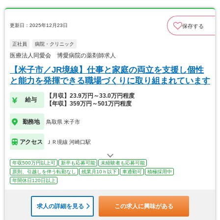
更新日：2025年12月23日
保存する
正社員
病院・クリニック
医療法人同愛会 博愛病院の薬剤師求人
【米子市／JR境線】仕事と家庭の両立を支援し個性
と能力を発揮できる職場づくりに取り組まれています
【月収】23.9万円～33.0万円程度
給与
【年収】359万円～501万円程度
勤務地
鳥取県 米子市
アクセス
ＪＲ境線 河崎口駅
年収500万円以上可
新卒も応募可能
未経験者も応募可能
原則、引越しを伴う転勤なし
残業月10ｈ以下
車通勤可
積極採用中
年間休日120日以上
求人の詳細を見る
この求人に興味がある