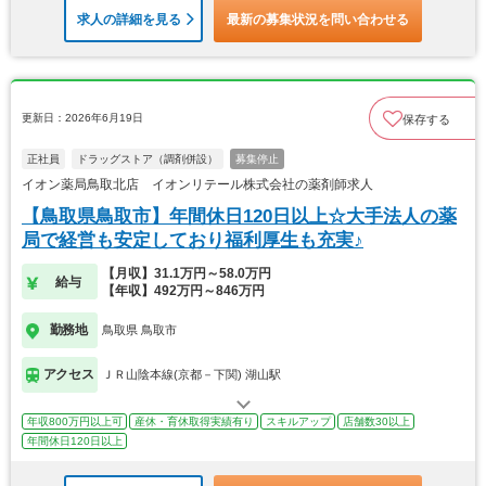
求人の詳細を見る
最新の募集状況を問い合わせる
更新日：2026年6月19日
保存する
正社員
ドラッグストア（調剤併設）
募集停止
イオン薬局鳥取北店 イオンリテール株式会社の薬剤師求人
【鳥取県鳥取市】年間休日120日以上☆大手法人の薬
局で経営も安定しており福利厚生も充実♪
【月収】31.1万円～58.0万円
給与
【年収】492万円～846万円
勤務地
鳥取県 鳥取市
アクセス
ＪＲ山陰本線(京都－下関) 湖山駅
年収800万円以上可
産休・育休取得実績有り
スキルアップ
店舗数30以上
年間休日120日以上