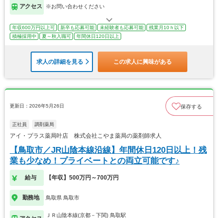
アクセス
※お問い合わせください
年収600万円以上可
新卒も応募可能
未経験者も応募可能
残業月10ｈ以下
積極採用中
夏～秋入職可
年間休日120日以上
求人の詳細を見る
この求人に興味がある
更新日：2026年5月26日
保存する
正社員
調剤薬局
アイ・プラス薬局叶店 株式会社こやま薬局の薬剤師求人
【鳥取市／JR山陰本線沿線】年間休日120日以上！残
業も少なめ！プライベートとの両立可能です♪
給与
【年収】500万円～700万円
勤務地
鳥取県 鳥取市
ＪＲ山陰本線(京都－下関) 鳥取駅