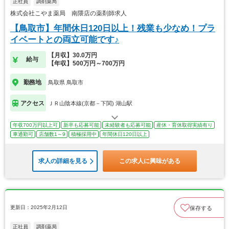
正社員
調剤薬局
株式会社こやま薬局 南隈店の薬剤師求人
【鳥取市】年間休日120日以上！残業も少なめ！プラ
イベートとの両立可能です♪
【月収】30.0万円
給与
【年収】500万円～700万円
勤務地
鳥取県 鳥取市
アクセス
ＪＲ山陰本線(京都－下関) 湖山駅
年収700万円以上可
新卒も応募可能
未経験者も応募可能
産休・育休取得実績有り
車通勤可
店舗数1～9
積極採用中
年間休日120日以上
求人の詳細を見る
この求人に興味がある
更新日：2025年2月12日
保存する
正社員
調剤薬局