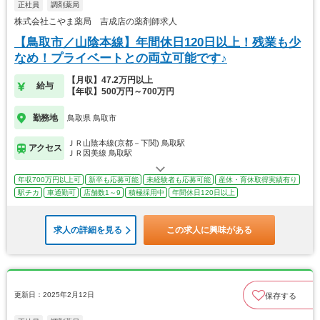
正社員
調剤薬局
株式会社こやま薬局 吉成店の薬剤師求人
【鳥取市／山陰本線】年間休日120日以上！残業も少
なめ！プライベートとの両立可能です♪
【月収】47.2万円以上
給与
【年収】500万円～700万円
勤務地
鳥取県 鳥取市
ＪＲ山陰本線(京都－下関) 鳥取駅
アクセス
ＪＲ因美線 鳥取駅
年収700万円以上可
新卒も応募可能
未経験者も応募可能
産休・育休取得実績有り
駅チカ
車通勤可
店舗数1～9
積極採用中
年間休日120日以上
求人の詳細を見る
この求人に興味がある
更新日：2025年2月12日
保存する