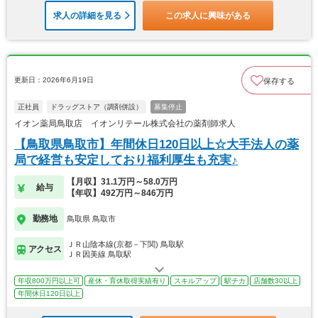
求人の詳細を見る
この求人に興味がある
更新日：2026年6月19日
保存する
正社員
ドラッグストア（調剤併設）
募集停止
イオン薬局鳥取店 イオンリテール株式会社の薬剤師求人
【鳥取県鳥取市】年間休日120日以上☆大手法人の薬
局で経営も安定しており福利厚生も充実♪
【月収】31.1万円～58.0万円
給与
【年収】492万円～846万円
勤務地
鳥取県 鳥取市
ＪＲ山陰本線(京都－下関) 鳥取駅
アクセス
ＪＲ因美線 鳥取駅
年収800万円以上可
産休・育休取得実績有り
スキルアップ
駅チカ
店舗数30以上
年間休日120日以上