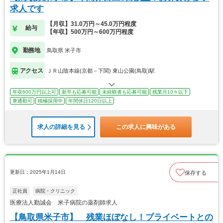
求人です
【月収】31.0万円～45.0万円程度
給与
【年収】500万円～600万円程度
勤務地
鳥取県 米子市
アクセス
ＪＲ山陰本線(京都－下関) 東山公園(鳥取)駅
年収600万円以上可
新卒も応募可能
未経験者も応募可能
残業月10ｈ以下
車通勤可
積極採用中
年間休日120日以上
求人の詳細を見る
この求人に興味がある
更新日：2025年1月14日
保存する
正社員
病院・クリニック
医療法人勤誠会 米子病院の薬剤師求人
【鳥取県米子市】 残業ほぼなし！プライベートとの