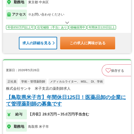
勤務地
東京都 中央区
アクセス
※お問い合わせください
年収650万円以上可
住宅補助（手当）あり
積極採用中
年間休日120日以上
求人の詳細を見る
この求人に興味がある
更新日：2026年5月26日
保存する
正社員
学術・管理薬剤師
メディカルライター、 MSL、 DI、学術
株式会社サンキ 米子支店の薬剤師求人
【鳥取県米子市】年間休日125日！医薬品卸の企業に
て管理薬剤師の募集です
給与
【月収】28.9万円～35.0万円手当含む
勤務地
鳥取県 米子市