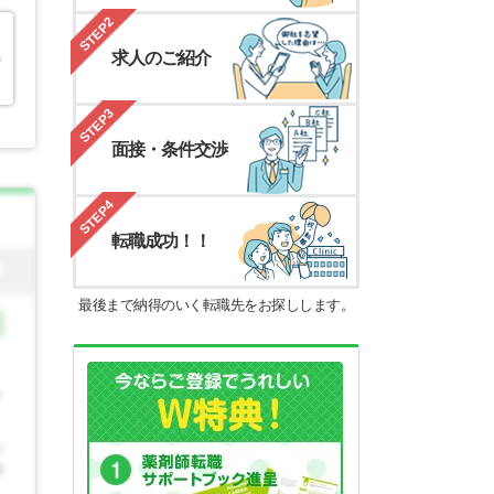
STEP2
求人のご紹介
時
STEP3
面接・条件交渉
STEP4
転職成功！！
最後まで納得のいく転職先をお探しします。