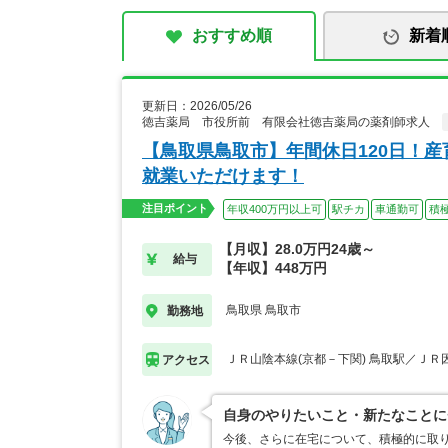
おすすめ順
新着
更新日：2026/05/26
徳吉薬局 市役所前 有限会社徳吉薬局の薬剤師求人
【鳥取県鳥取市】年間休日120日！
就業いただけます！
注目ポイント
年収400万円以上可
駅チカ
車通勤可
積
【月収】28.0万円24歳～
給与
【年収】448万円
鳥取県 鳥取市
勤務地
ＪＲ山陰本線(京都－下関) 鳥取駅／ＪＲ
アクセス
自身のやりたいこと・新たなことに
今後、さらに在宅について、積極的に取