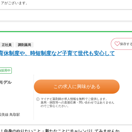
リアがございます。
保存す
正社員
調剤薬局
産育休制度や、時短制度など子育て世代も安心して
極採用中
～モデル
この求人に興味がある
マイナビ薬剤師が求人情報を無料でご提供します。
薬局・病院等への直接応募・問い合わせではありません
のでご安心ください。
因美線 鳥取駅
！自身のやりたいこと・新たなことにチャレンジしてみませんか