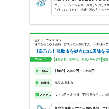
クリーンベンチが設置・稼働しておりま
在籍しているため、地域住民の方々へト
更新日：2025/02/12
株式会社こやま薬局 吉成店の薬剤師求人
パート・ア
【鳥取市】鳥取市を拠点に11店舗を
注目ポイント
未経験者も応募可能
残業月10ｈ以下
産休
【時給】2,000円～2,500円
給与
鳥取県 鳥取市
勤務地
ＪＲ山陰本線(京都－下関) 鳥取駅／ＪＲ
アクセス
鳥取市を拠点に11店舗を展開して