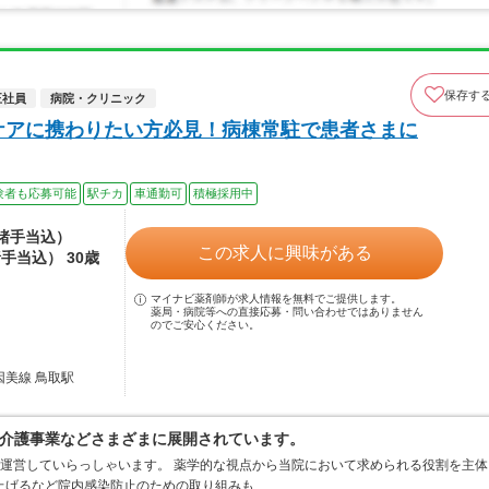
保存す
正社員
病院・クリニック
ケアに携わりたい方必見！病棟常駐で患者さまに
験者も応募可能
駅チカ
車通勤可
積極採用中
（諸手当込）
この求人に興味がある
手当込） 30歳
マイナビ薬剤師が求人情報を無料でご提供します。
薬局・病院等への直接応募・問い合わせではありません
のでご安心ください。
因美線 鳥取駅
介護事業などさまざまに展開されています。
で運営していらっしゃいます。 薬学的な視点から当院において求められる役割を主体
ち上げるなど院内感染防止のための取り組みも…