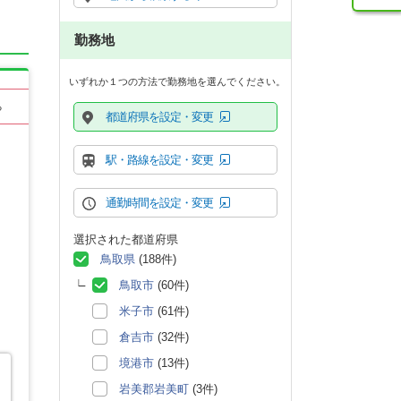
勤務地
いずれか１つの方法で勤務地を選んでください。
る
都道府県を設定・変更
駅・路線を設定・変更
通勤時間を設定・変更
選択された都道府県
鳥取県
(188件)
鳥取市
(60件)
米子市
(61件)
倉吉市
(32件)
境港市
(13件)
岩美郡岩美町
(3件)