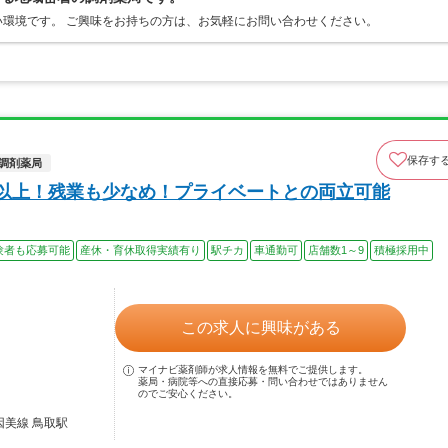
環境です。 ご興味をお持ちの方は、お気軽にお問い合わせください。
保存す
調剤薬局
日以上！残業も少なめ！プライベートとの両立可能
験者も応募可能
産休・育休取得実績有り
駅チカ
車通勤可
店舗数1～9
積極採用中
この求人に興味がある
マイナビ薬剤師が求人情報を無料でご提供します。
薬局・病院等への直接応募・問い合わせではありません
のでご安心ください。
因美線 鳥取駅