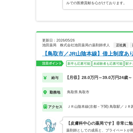
ルでの医療貢献を心がけております。
更新日：2026/05/26
池田薬局 株式会社池田薬局の薬剤師求人
正社員
【鳥取市／JR山陰本線】借上制度あ
注目ポイント
新卒も応募可能
未経験者も応募可能
駅チ
【月収】28.0万円～39.0万円24歳～
給与
鳥取県 鳥取市
勤務地
ＪＲ山陰本線(京都－下関) 鳥取駅／ＪＲ
アクセス
【皮膚科中心の薬局です】非常に勉
薬剤師としての成長と、プライベートが両