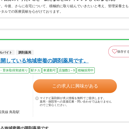
す。今後、さらに在宅について、積極的に取り組んでいきたいと考え、管理栄養士も
ータルでの医療貢献を心がけております。
保存す
ルバイト
調剤薬局
展開している地域密着の調剤薬局です。
・育休取得実績有り
駅チカ
車通勤可
店舗数1～9
積極採用中
この求人に興味がある
マイナビ薬剤師が求人情報を無料でご提供します。
薬局・病院等への直接応募・問い合わせではありません
のでご安心ください。
因美線 鳥取駅
いる地域密着の調剤薬局です。