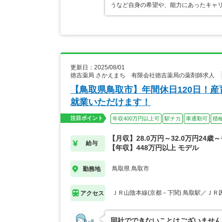
うなど自身の希望や、能力にあったキャ
更新日：2025/08/01
徳吉薬局 さかえまち 有限会社徳吉薬局の薬剤師求人
【鳥取県鳥取市】年間休日120日！
就業いただけます！
注目ポイント
年収400万円以上可
駅チカ
車通勤可
積
【月収】28.0万円～32.0万円24歳
給与
【年収】448万円以上 モデル
鳥取県 鳥取市
勤務地
ＪＲ山陰本線(京都－下関) 鳥取駅／ＪＲ
アクセス
同社でできないことはございません