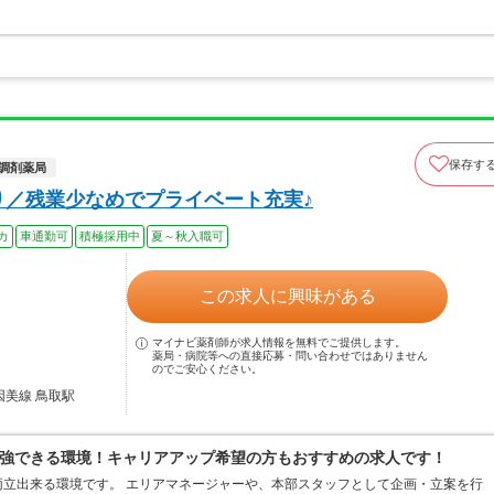
保存す
調剤薬局
り／残業少なめでプライベート充実♪
カ
車通勤可
積極採用中
夏～秋入職可
この求人に興味がある
マイナビ薬剤師が求人情報を無料でご提供します。
薬局・病院等への直接応募・問い合わせではありません
のでご安心ください。
因美線 鳥取駅
強できる環境！キャリアアップ希望の方もおすすめの求人です！
立出来る環境です。 エリアマネージャーや、本部スタッフとして企画・立案を行