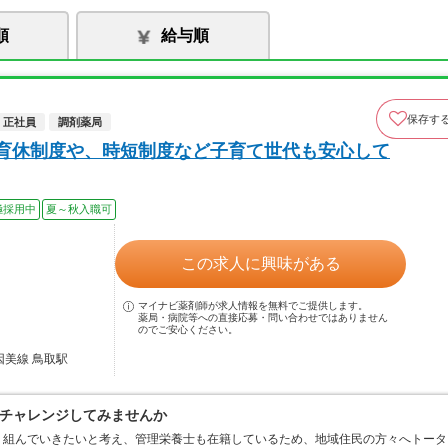
順
給与順
保存す
正社員
調剤薬局
産育休制度や、時短制度など子育て世代も安心して
極採用中
夏～秋入職可
この求人に興味がある
マイナビ薬剤師が求人情報を無料でご提供します。
薬局・病院等への直接応募・問い合わせではありません
のでご安心ください。
因美線 鳥取駅
チャレンジしてみませんか
り組んでいきたいと考え、管理栄養士も在籍しているため、地域住民の方々へトータ