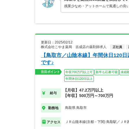
残業少なめ・アットホームで風通しの良い
更新日：2025/02/12
株式会社こやま薬局 吉成店の薬剤師求人
正社員
【鳥取市／山陰本線】年間休日120
です♪
注目ポイント
年収700万円以上可
新卒も応募可能
未経
年間休日120日以上
【月収】47.2万円以上
給与
【年収】500万円～700万円
鳥取県 鳥取市
勤務地
ＪＲ山陰本線(京都－下関) 鳥取駅／ＪＲ
アクセス