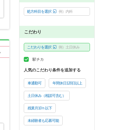
処方科目を選択
例）内科
こだわり
こだわりを選択
例）土日休み
る
駅チカ
人気のこだわり条件を追加する
車通勤可
年間休日120日以上
土日休み（相談可含む）
残業月10ｈ以下
未経験者も応募可能