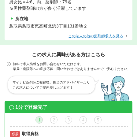
男女比＝4:6、内、薬剤師：79名
※男性薬剤師の方が多く活躍しています
所在地
鳥取県鳥取市気高町北浜3丁目131番地２
この法人の他の薬剤師求人を見る
この求人に興味がある方はこちら
無料で求人情報をお問い合わせいただけます。
薬局・病院等への直接応募・問い合わせではありませんのでご安心ください。
マイナビ薬剤師ご登録後、担当のアドバイザーより
この求人についてご案内差し上げます！
1分で登録完了
1
2
3
4
5
取得資格
必須
必須