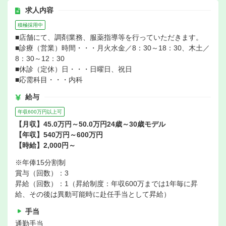
求人内容
積極採用中
■店舗にて、調剤業務、服薬指導等を行っていただきます。
■診療（営業）時間・・・月火水金／8：30～18：30、木土／
8：30～12：30
■休診（定休）日・・・日曜日、祝日
■応需科目・・・内科
給与
年収600万円以上可
【月収】45.0万円～50.0万円24歳～30歳モデル
【年収】540万円～600万円
【時給】2,000円～
※年俸15分割制
賞与（回数）：3
昇給（回数）：1（昇給制度：年収600万までは1年毎に昇
給、その後は異動可能時に赴任手当として昇給）
手当
通勤手当