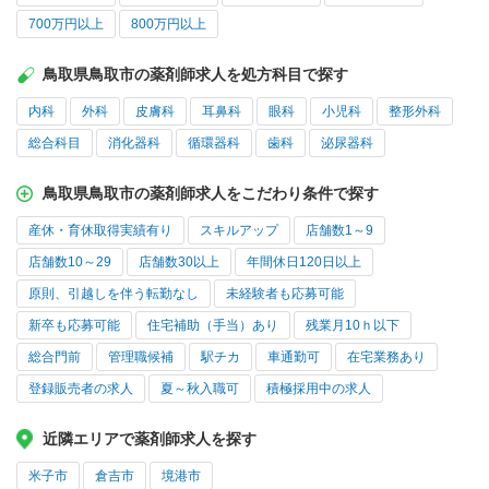
700万円以上
800万円以上
鳥取県鳥取市の薬剤師求人を処方科目で探す
内科
外科
皮膚科
耳鼻科
眼科
小児科
整形外科
総合科目
消化器科
循環器科
歯科
泌尿器科
鳥取県鳥取市の薬剤師求人をこだわり条件で探す
産休・育休取得実績有り
スキルアップ
店舗数1～9
店舗数10～29
店舗数30以上
年間休日120日以上
原則、引越しを伴う転勤なし
未経験者も応募可能
新卒も応募可能
住宅補助（手当）あり
残業月10ｈ以下
総合門前
管理職候補
駅チカ
車通勤可
在宅業務あり
登録販売者の求人
夏～秋入職可
積極採用中の求人
近隣エリアで薬剤師求人を探す
米子市
倉吉市
境港市