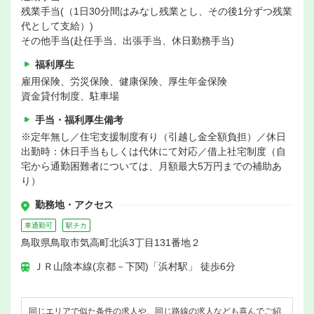
残業手当(（1日30分間はみなし残業とし、その後1分ずつ残業
代として支給）)
その他手当(赴任手当、出張手当、休日勤務手当)
福利厚生
雇用保険、労災保険、健康保険、厚生年金保険
資金貸付制度、駐車場
手当・福利厚生備考
※定年無し／住宅支援制度有り（引越し金全額負担）／休日
出勤時：休日手当もしくは代休にて対応／借上社宅制度（自
宅から通勤困難者については、月額最大5万円までの補助あ
り）
勤務地・アクセス
車通勤可
駅チカ
鳥取県鳥取市気高町北浜3丁目131番地２
ＪＲ山陰本線(京都－下関)「浜村駅」 徒歩6分
同じエリアで似た条件の求人や、同じ路線の求人なども喜んでご紹