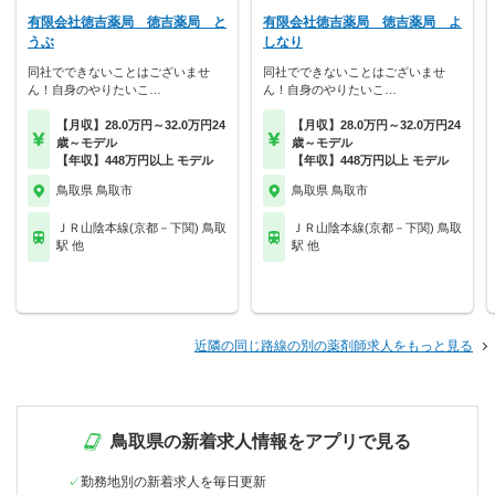
有限会社徳吉薬局 徳吉薬局 と
有限会社徳吉薬局 徳吉薬局 よ
うぶ
しなり
同社でできないことはございませ
同社でできないことはございませ
ん！自身のやりたいこ…
ん！自身のやりたいこ…
【月収】28.0万円～32.0万円24
【月収】28.0万円～32.0万円24
歳～モデル
歳～モデル
【年収】448万円以上 モデル
【年収】448万円以上 モデル
鳥取県 鳥取市
鳥取県 鳥取市
ＪＲ山陰本線(京都－下関) 鳥取
ＪＲ山陰本線(京都－下関) 鳥取
駅 他
駅 他
近隣の同じ路線の別の薬剤師求人をもっと見る
鳥取県の新着求人情報をアプリで見る
勤務地別の新着求人を毎日更新