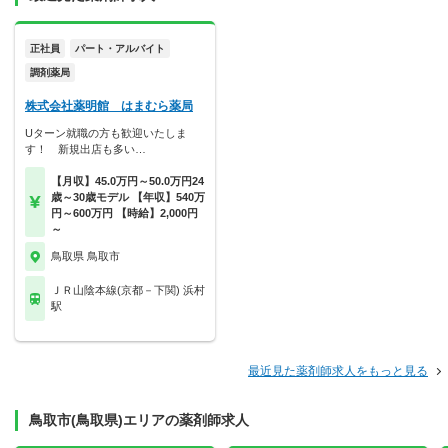
正社員
パート・アルバイト
調剤薬局
株式会社薬明館 はまむら薬局
Uターン就職の方も歓迎いたしま
す！ 新規出店も多い…
【月収】45.0万円～50.0万円24
歳～30歳モデル 【年収】540万
円～600万円 【時給】2,000円
～
鳥取県 鳥取市
ＪＲ山陰本線(京都－下関) 浜村
駅
最近見た薬剤師求人をもっと見る
鳥取市(鳥取県)エリアの薬剤師求人