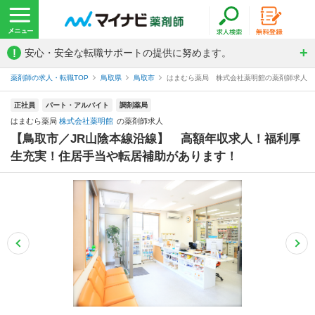
!
安心・安全な転職サポートの提供に努めます。
薬剤師の求人・転職TOP
鳥取県
鳥取市
はまむら薬局 株式会社薬明館の薬剤師求人
正社員
パート・アルバイト
調剤薬局
はまむら薬局
株式会社薬明館
の薬剤師求人
【鳥取市／JR山陰本線沿線】 高額年収求人！福利厚
生充実！住居手当や転居補助があります！