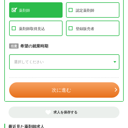
薬剤師
認定薬剤師
薬剤師取得見込
登録販売者
取得予定年
希望の就業時期
必須
任意
年 3月
次に進む
求人を保存する
最近見た薬剤師求人