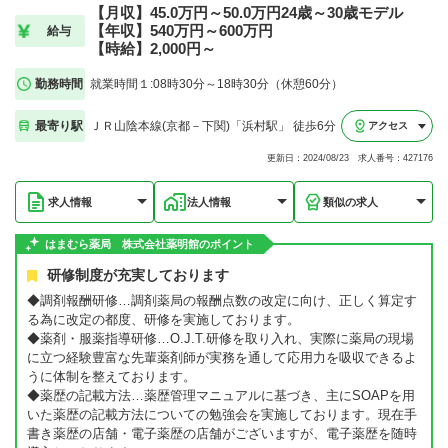
【月収】45.0万円～50.0万円24歳～30歳モデル
【年収】540万円～600万円
給与
【時給】2,000円～
勤務時間
就業時間１:08時30分～18時30分（休憩60分）
最寄り駅
ＪＲ山陰本線(京都－下関)「浜村駅」 徒歩6分
アクセス
更新日：2024/08/23 求人番号：427176
求人情報
法人情報
類似の求人
はまむら薬局 株式会社薬明館のポイント
研修制度が充実しております
◆調剤報酬研修…調剤薬局の報酬点数の改定に向け、正しく算定す
る為に改定の都度、研修を実施しております。
◆薬剤・服薬指導研修…O.J.T.研修を取り入れ、実際に薬局の現場
に立つ経験豊富な先輩薬剤師が実務を通して応用力を吸収できるよ
うに体制を整えております。
◆薬歴の記載方法…薬歴管理マニュアルに基づき、主にSOAPを用
いた薬歴の記載方法についての勉強会を実施しております。現在手
書き薬歴の店舗・電子薬歴の店舗がございますが、電子薬歴を随時