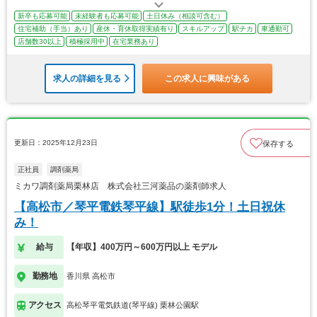
新卒も応募可能
未経験者も応募可能
土日休み（相談可含む）
住宅補助（手当）あり
産休・育休取得実績有り
スキルアップ
駅チカ
車通勤可
店舗数30以上
積極採用中
在宅業務あり
求人の詳細を見る
この求人に興味がある
更新日：2025年12月23日
保存する
正社員
調剤薬局
ミカワ調剤薬局栗林店 株式会社三河薬品の薬剤師求人
【高松市／琴平電鉄琴平線】駅徒歩1分！土日祝休
み！
給与
【年収】400万円～600万円以上 モデル
勤務地
香川県 高松市
アクセス
高松琴平電気鉄道(琴平線) 栗林公園駅