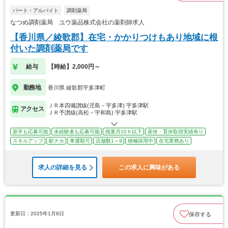
パート・アルバイト
調剤薬局
なつめ調剤薬局 ユウ薬品株式会社の薬剤師求人
【香川県／綾歌郡】在宅・かかりつけもあり地域に根
付いた調剤薬局です
給与
【時給】2,000円～
勤務地
香川県 綾歌郡宇多津町
ＪＲ本四備讃線(児島－宇多津) 宇多津駅
アクセス
ＪＲ予讃線(高松－宇和島) 宇多津駅
新卒も応募可能
未経験者も応募可能
残業月10ｈ以下
産休・育休取得実績有り
スキルアップ
駅チカ
車通勤可
店舗数1～9
積極採用中
在宅業務あり
求人の詳細を見る
この求人に興味がある
更新日：2025年1月8日
保存する