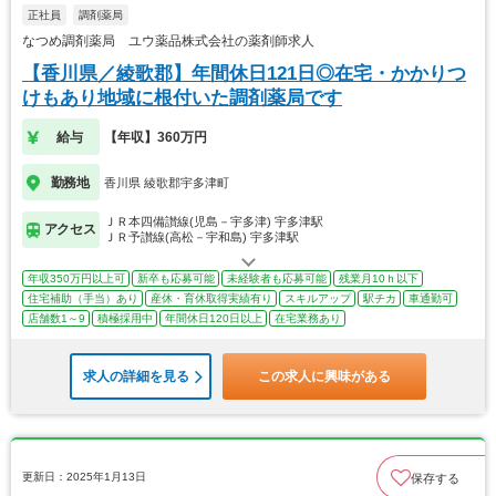
正社員
調剤薬局
なつめ調剤薬局 ユウ薬品株式会社の薬剤師求人
【香川県／綾歌郡】年間休日121日◎在宅・かかりつ
けもあり地域に根付いた調剤薬局です
給与
【年収】360万円
勤務地
香川県 綾歌郡宇多津町
ＪＲ本四備讃線(児島－宇多津) 宇多津駅
アクセス
ＪＲ予讃線(高松－宇和島) 宇多津駅
年収350万円以上可
新卒も応募可能
未経験者も応募可能
残業月10ｈ以下
住宅補助（手当）あり
産休・育休取得実績有り
スキルアップ
駅チカ
車通勤可
店舗数1～9
積極採用中
年間休日120日以上
在宅業務あり
求人の詳細を見る
この求人に興味がある
更新日：2025年1月13日
保存する