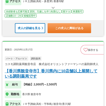
アクセス
ＪＲ土讃線(高松－多度津) 善通寺駅
未経験者も応募可能
原則、引越しを伴う転勤なし
駅チカ
車通勤可
店舗数10～29
積極採用中
求人の詳細を見る
この求人に興味がある
更新日：2025年11月17日
保存する
パート・アルバイト
調剤薬局
コスモ調剤薬局観音寺店 株式会社オリエントファーマシーの薬剤師求人
【香川県観音寺市】香川県内に10店舗以上展開して
いる調剤薬局です
給与
【時給】2,000円～2,500円
勤務地
香川県 観音寺市
アクセス
ＪＲ予讃線(高松－宇和島) 観音寺(香川)駅