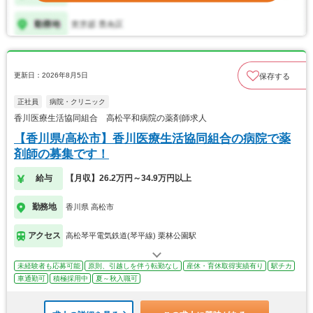
更新日：2026年8月5日
保存する
正社員
病院・クリニック
香川医療生活協同組合 高松平和病院の薬剤師求人
【香川県/高松市】香川医療生活協同組合の病院で薬
剤師の募集です！
給与
【月収】26.2万円～34.9万円以上
勤務地
香川県 高松市
アクセス
高松琴平電気鉄道(琴平線) 栗林公園駅
未経験者も応募可能
原則、引越しを伴う転勤なし
産休・育休取得実績有り
駅チカ
車通勤可
積極採用中
夏～秋入職可