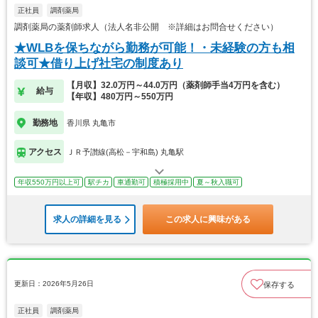
正社員
調剤薬局
調剤薬局の薬剤師求人（法人名非公開 ※詳細はお問合せください）
★WLBを保ちながら勤務が可能！・未経験の方も相
談可★借り上げ社宅の制度あり
【月収】32.0万円～44.0万円（薬剤師手当4万円を含む）
給与
【年収】480万円～550万円
勤務地
香川県 丸亀市
アクセス
ＪＲ予讃線(高松－宇和島) 丸亀駅
年収550万円以上可
駅チカ
車通勤可
積極採用中
夏～秋入職可
求人の詳細を見る
この求人に興味がある
更新日：2026年5月26日
保存する
正社員
調剤薬局