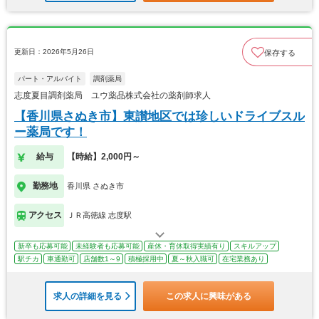
更新日：2026年5月26日
保存する
パート・アルバイト
調剤薬局
志度夏目調剤薬局 ユウ薬品株式会社の薬剤師求人
【香川県さぬき市】東讃地区では珍しいドライブスル
ー薬局です！
給与
【時給】2,000円～
勤務地
香川県 さぬき市
アクセス
ＪＲ高徳線 志度駅
新卒も応募可能
未経験者も応募可能
産休・育休取得実績有り
スキルアップ
駅チカ
車通勤可
店舗数1～9
積極採用中
夏～秋入職可
在宅業務あり
求人の詳細を見る
この求人に興味がある