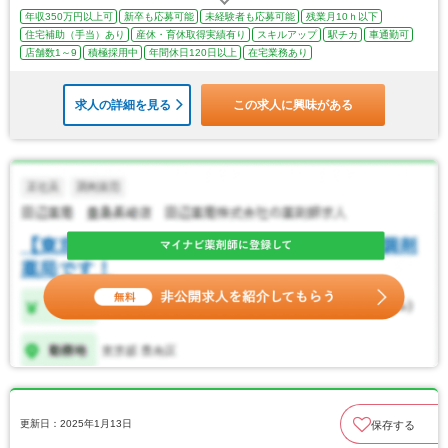
年収350万円以上可
新卒も応募可能
未経験者も応募可能
残業月10ｈ以下
住宅補助（手当）あり
産休・育休取得実績有り
スキルアップ
駅チカ
車通勤可
店舗数1～9
積極採用中
年間休日120日以上
在宅業務あり
求人の詳細を見る
この求人に興味がある
更新日：2025年1月13日
保存する