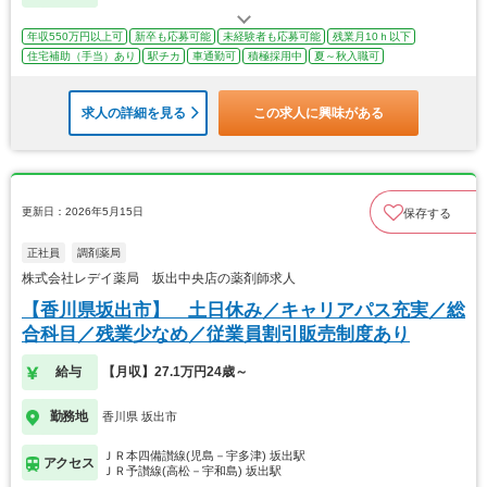
年収550万円以上可
新卒も応募可能
未経験者も応募可能
残業月10ｈ以下
住宅補助（手当）あり
駅チカ
車通勤可
積極採用中
夏～秋入職可
求人の詳細を見る
この求人に興味がある
更新日：2026年5月15日
保存する
正社員
調剤薬局
株式会社レデイ薬局 坂出中央店の薬剤師求人
【香川県坂出市】 土日休み／キャリアパス充実／総
合科目／残業少なめ／従業員割引販売制度あり
給与
【月収】27.1万円24歳～
勤務地
香川県 坂出市
ＪＲ本四備讃線(児島－宇多津) 坂出駅
アクセス
ＪＲ予讃線(高松－宇和島) 坂出駅