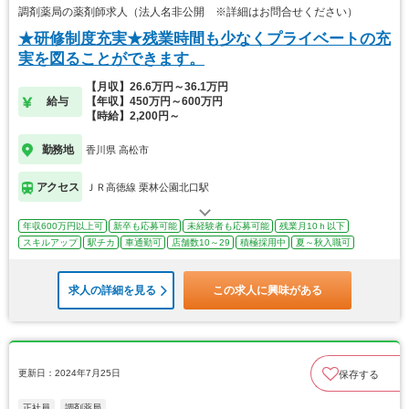
調剤薬局の薬剤師求人（法人名非公開 ※詳細はお問合せください）
★研修制度充実★残業時間も少なくプライベートの充
実を図ることができます。
【月収】26.6万円～36.1万円
給与
【年収】450万円～600万円
【時給】2,200円～
勤務地
香川県 高松市
アクセス
ＪＲ高徳線 栗林公園北口駅
年収600万円以上可
新卒も応募可能
未経験者も応募可能
残業月10ｈ以下
スキルアップ
駅チカ
車通勤可
店舗数10～29
積極採用中
夏～秋入職可
求人の詳細を見る
この求人に興味がある
更新日：2024年7月25日
保存する
正社員
調剤薬局