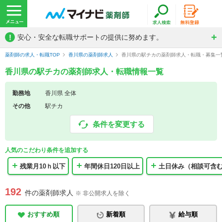
!
安心・安全な転職サポートの提供に努めます。
薬剤師の求人・転職TOP
香川県の薬剤師求人
香川県の駅チカの薬剤師求人・転職・募集一
香川県の駅チカの薬剤師求人・転職情報一覧
勤務地
香川県 全体
その他
駅チカ
条件を変更する
人気のこだわり条件を追加する
残業月10ｈ以下
年間休日120日以上
土日休み（相談可含
192
件の薬剤師求人
※ 非公開求人を除く
おすすめ順
新着順
給与順