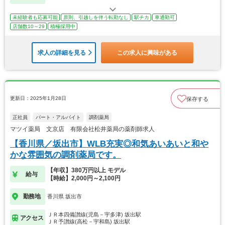
未経験者も応募可能
原則、引越しを伴う転勤なし
駅チカ
車通勤可
店舗数10～29
積極採用中
求人の詳細を見る
この求人に興味がある
更新日：2025年1月28日
保存する
正社員
パート・アルバイト
調剤薬局
マツイ薬局 文京店 有限会社松井薬局の薬剤師求人
【香川県／坂出市】WLB充実◎和気あいあいと和や
かな雰囲気の調剤薬局です。
【年収】380万円以上 モデル
給与
【時給】2,000円～2,100円
勤務地
香川県 坂出市
ＪＲ本四備讃線(児島－宇多津) 坂出駅
アクセス
ＪＲ予讃線(高松－宇和島) 坂出駅