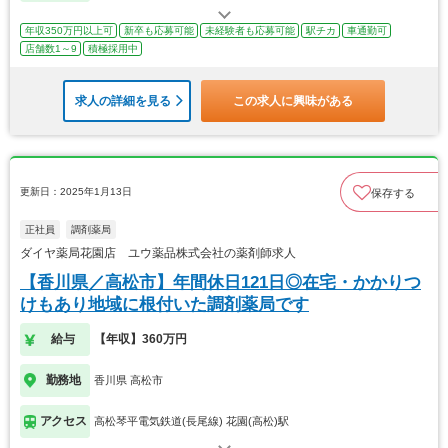
年収350万円以上可
新卒も応募可能
未経験者も応募可能
駅チカ
車通勤可
店舗数1～9
積極採用中
求人の詳細を見る
この求人に興味がある
更新日：2025年1月13日
保存する
正社員
調剤薬局
ダイヤ薬局花園店 ユウ薬品株式会社の薬剤師求人
【香川県／高松市】年間休日121日◎在宅・かかりつ
けもあり地域に根付いた調剤薬局です
給与
【年収】360万円
勤務地
香川県 高松市
アクセス
高松琴平電気鉄道(長尾線) 花園(高松)駅