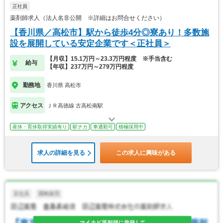
正社員
薬剤師求人（法人名非公開 ※詳細はお問合せください）
【香川県／高松市】駅から徒歩4分◎寮あり！多数施
設を展開している安定企業です＜正社員＞
【月収】15.1万円～23.3万円程度 ※手当含む
給与
【年収】237万円～279万円程度
勤務地
香川県 高松市
アクセス
ＪＲ高徳線 古高松南駅
産休・育休取得実績有り
駅チカ
車通勤可
積極採用中
求人の詳細を見る
この求人に興味がある