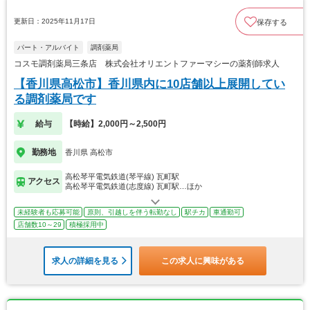
更新日：2025年11月17日
保存する
パート・アルバイト
調剤薬局
コスモ調剤薬局三条店 株式会社オリエントファーマシーの薬剤師求人
【香川県高松市】香川県内に10店舗以上展開してい
る調剤薬局です
給与
【時給】2,000円～2,500円
勤務地
香川県 高松市
高松琴平電気鉄道(琴平線) 瓦町駅
アクセス
高松琴平電気鉄道(志度線) 瓦町駅…ほか
未経験者も応募可能
原則、引越しを伴う転勤なし
駅チカ
車通勤可
店舗数10～29
積極採用中
求人の詳細を見る
この求人に興味がある