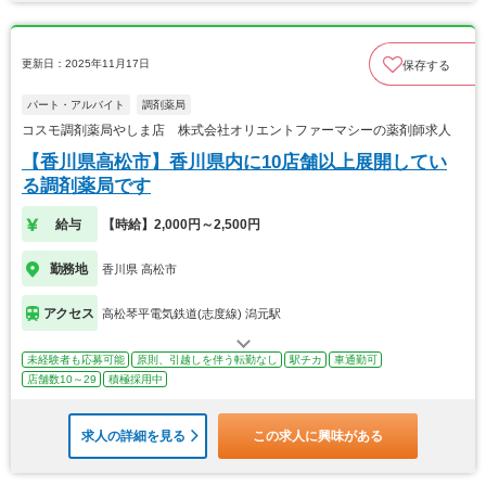
更新日：2025年11月17日
保存する
パート・アルバイト
調剤薬局
コスモ調剤薬局やしま店 株式会社オリエントファーマシーの薬剤師求人
【香川県高松市】香川県内に10店舗以上展開してい
る調剤薬局です
給与
【時給】2,000円～2,500円
勤務地
香川県 高松市
アクセス
高松琴平電気鉄道(志度線) 潟元駅
未経験者も応募可能
原則、引越しを伴う転勤なし
駅チカ
車通勤可
店舗数10～29
積極採用中
求人の詳細を見る
この求人に興味がある