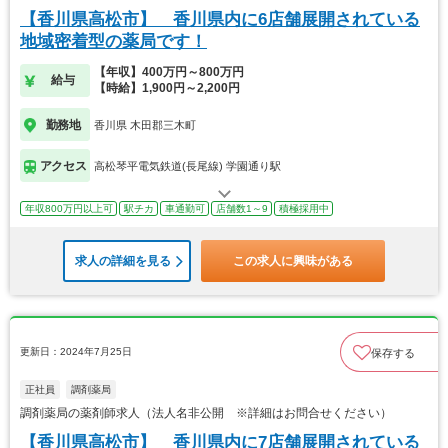
【香川県高松市】 香川県内に6店舗展開されている
地域密着型の薬局です！
【年収】400万円～800万円
給与
【時給】1,900円～2,200円
勤務地
香川県 木田郡三木町
アクセス
高松琴平電気鉄道(長尾線) 学園通り駅
年収800万円以上可
駅チカ
車通勤可
店舗数1～9
積極採用中
求人の詳細を見る
この求人に興味がある
更新日：2024年7月25日
保存する
正社員
調剤薬局
調剤薬局の薬剤師求人（法人名非公開 ※詳細はお問合せください）
【香川県高松市】 香川県内に7店舗展開されている