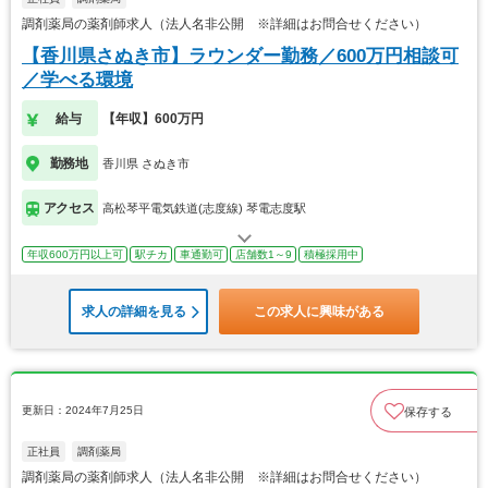
調剤薬局の薬剤師求人（法人名非公開 ※詳細はお問合せください）
【香川県さぬき市】ラウンダー勤務／600万円相談可
／学べる環境
給与
【年収】600万円
勤務地
香川県 さぬき市
アクセス
高松琴平電気鉄道(志度線) 琴電志度駅
年収600万円以上可
駅チカ
車通勤可
店舗数1～9
積極採用中
求人の詳細を見る
この求人に興味がある
更新日：2024年7月25日
保存する
正社員
調剤薬局
調剤薬局の薬剤師求人（法人名非公開 ※詳細はお問合せください）