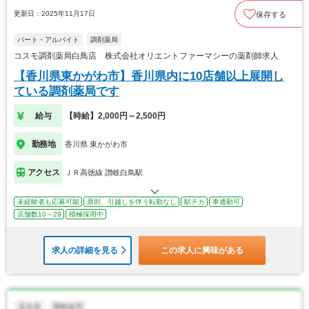
更新日：2025年11月17日
保存する
パート・アルバイト
調剤薬局
コスモ調剤薬局白鳥店 株式会社オリエントファーマシーの薬剤師求人
【香川県東かがわ市】香川県内に10店舗以上展開し
ている調剤薬局です
給与
【時給】2,000円～2,500円
勤務地
香川県 東かがわ市
アクセス
ＪＲ高徳線 讃岐白鳥駅
未経験者も応募可能
原則、引越しを伴う転勤なし
駅チカ
車通勤可
店舗数10～29
積極採用中
求人の詳細を見る
この求人に興味がある