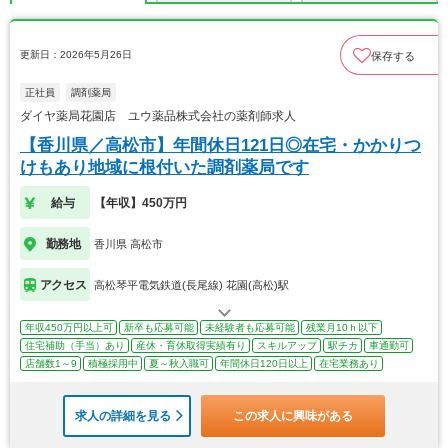
更新日：2026年5月26日
保存する
正社員
調剤薬局
ダイヤ薬局花園店 ユウ薬品株式会社の薬剤師求人
【香川県／高松市】年間休日121日◎在宅・かかりつ
けもあり地域に根付いた調剤薬局です
給与
【年収】450万円
勤務地
香川県 高松市
アクセス
高松琴平電気鉄道(長尾線) 花園(高松)駅
年収450万円以上可
新卒も応募可能
未経験者も応募可能
残業月10ｈ以下
住宅補助（手当）あり
産休・育休取得実績有り
スキルアップ
駅チカ
車通勤可
店舗数1～9
積極採用中
夏～秋入職可
年間休日120日以上
在宅業務あり
求人の詳細を見る
この求人に興味がある