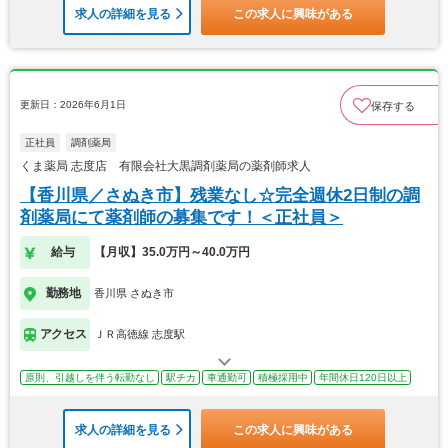
求人の詳細を見る
この求人に興味がある
更新日：2026年6月1日
保存する
正社員
調剤薬局
くま薬局 志度店 有限会社大黒調剤薬局の薬剤師求人
【香川県／さぬき市】残業なし☆完全週休2日制の調
剤薬局にて薬剤師の募集です！＜正社員＞
給与
【月収】35.0万円～40.0万円
勤務地
香川県 さぬき市
アクセス
ＪＲ高徳線 志度駅
原則、引越しを伴う転勤なし
駅チカ
車通勤可
積極採用中
年間休日120日以上
求人の詳細を見る
この求人に興味がある