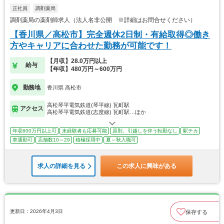
正社員
調剤薬局
調剤薬局の薬剤師求人（法人名非公開 ※詳細はお問合せください）
【香川県／高松市】完全週休2日制・有給取得◎働き
方やキャリアに合わせた勤務が可能です！
【月収】28.0万円以上
給与
【年収】480万円～600万円
勤務地
香川県 高松市
高松琴平電気鉄道(琴平線) 瓦町駅
アクセス
高松琴平電気鉄道(志度線) 瓦町駅…ほか
年収600万円以上可
未経験者も応募可能
原則、引越しを伴う転勤なし
駅チカ
車通勤可
店舗数10～29
積極採用中
夏～秋入職可
求人の詳細を見る
この求人に興味がある
更新日：2026年4月3日
保存する