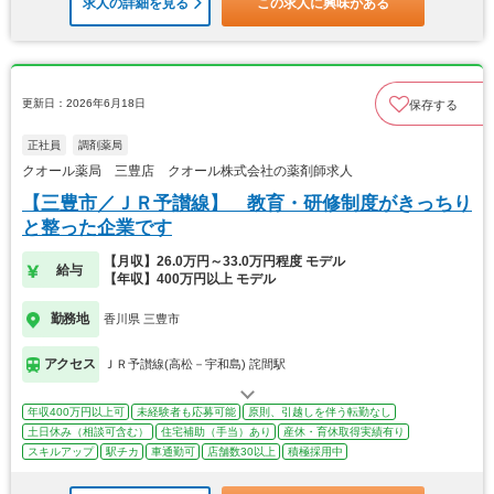
求人の詳細を見る
この求人に興味がある
更新日：2026年6月18日
保存する
正社員
調剤薬局
クオール薬局 三豊店 クオール株式会社の薬剤師求人
【三豊市／ＪＲ予讃線】 教育・研修制度がきっちり
と整った企業です
【月収】26.0万円～33.0万円程度 モデル
給与
【年収】400万円以上 モデル
勤務地
香川県 三豊市
アクセス
ＪＲ予讃線(高松－宇和島) 詫間駅
年収400万円以上可
未経験者も応募可能
原則、引越しを伴う転勤なし
土日休み（相談可含む）
住宅補助（手当）あり
産休・育休取得実績有り
スキルアップ
駅チカ
車通勤可
店舗数30以上
積極採用中