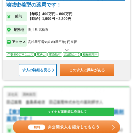
地域密着型の薬局です！
【年収】400万円～800万円
給与
【時給】1,900円～2,200円
勤務地
香川県 高松市
アクセス
高松琴平電気鉄道(琴平線) 円座駅
年収800万円以上可
駅チカ
車通勤可
店舗数1～9
積極採用中
求人の詳細を見る
この求人に興味がある