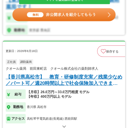
更新日：2026年6月18日
保存する
正社員
調剤薬局
クオール薬局 前田東町店 クオール株式会社の薬剤師求人
【香川県高松市】 教育・研修制度充実／残業少なめ
／パート可／週20時間以上で社会保険加入できま
す！
【月収】26.0万円～33.0万円程度 モデル
給与
【年収】400万円以上 モデル
勤務地
香川県 高松市
アクセス
高松琴平電気鉄道(長尾線) 西前田駅