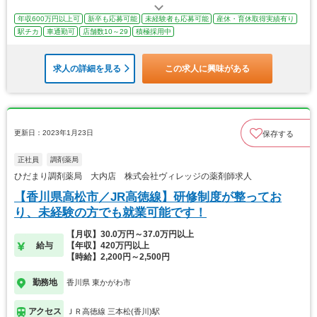
年収600万円以上可
新卒も応募可能
未経験者も応募可能
産休・育休取得実績有り
駅チカ
車通勤可
店舗数10～29
積極採用中
求人の詳細を見る
この求人に興味がある
更新日：2023年1月23日
保存する
正社員
調剤薬局
ひだまり調剤薬局 大内店 株式会社ヴィレッジの薬剤師求人
【香川県高松市／JR高徳線】研修制度が整ってお
り、未経験の方でも就業可能です！
【月収】30.0万円～37.0万円以上
給与
【年収】420万円以上
【時給】2,200円～2,500円
勤務地
香川県 東かがわ市
アクセス
ＪＲ高徳線 三本松(香川)駅