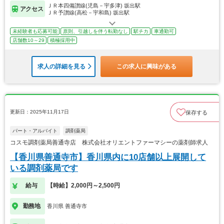
ＪＲ本四備讃線(児島－宇多津) 坂出駅
アクセス
ＪＲ予讃線(高松－宇和島) 坂出駅
未経験者も応募可能
原則、引越しを伴う転勤なし
駅チカ
車通勤可
店舗数10～29
積極採用中
求人の詳細を見る
この求人に興味がある
更新日：2025年11月17日
保存する
パート・アルバイト
調剤薬局
コスモ調剤薬局善通寺店 株式会社オリエントファーマシーの薬剤師求人
【香川県善通寺市】香川県内に10店舗以上展開して
いる調剤薬局です
給与
【時給】2,000円～2,500円
勤務地
香川県 善通寺市