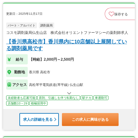
更新日：2025年11月17日
保存する
パート・アルバイト
調剤薬局
コスモ調剤薬局仏生山店 株式会社オリエントファーマシーの薬剤師求人
【香川県高松市】香川県内に10店舗以上展開してい
る調剤薬局です
給与
【時給】2,000円～2,500円
勤務地
香川県 高松市
アクセス
高松琴平電気鉄道(琴平線) 仏生山駅
未経験者も応募可能
原則、引越しを伴う転勤なし
駅チカ
車通勤可
店舗数10～29
積極採用中
求人の詳細を見る
この求人に興味がある