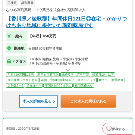
正社員
調剤薬局
なつめ調剤薬局 ユウ薬品株式会社の薬剤師求人
【香川県／綾歌郡】年間休日121日◎在宅・かかりつ
けもあり地域に根付いた調剤薬局です
給与
【年収】450万円
勤務地
香川県 綾歌郡宇多津町
ＪＲ本四備讃線(児島－宇多津) 宇多津駅
アクセス
ＪＲ予讃線(高松－宇和島) 宇多津駅
年収450万円以上可
新卒も応募可能
未経験者も応募可能
残業月10ｈ以下
住宅補助（手当）あり
産休・育休取得実績有り
スキルアップ
駅チカ
車通勤可
店舗数1～9
積極採用中
年間休日120日以上
在宅業務あり
求人の詳細を見る
この求人に興味がある
更新日：2026年5月26日
保存する