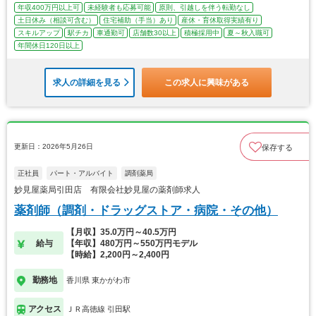
年収400万円以上可
未経験者も応募可能
原則、引越しを伴う転勤なし
土日休み（相談可含む）
住宅補助（手当）あり
産休・育休取得実績有り
スキルアップ
駅チカ
車通勤可
店舗数30以上
積極採用中
夏～秋入職可
年間休日120日以上
求人の詳細を見る
この求人に興味がある
更新日：2026年5月26日
保存する
正社員
パート・アルバイト
調剤薬局
妙見屋薬局引田店 有限会社妙見屋の薬剤師求人
薬剤師（調剤・ドラッグストア・病院・その他）
【月収】35.0万円～40.5万円
給与
【年収】480万円～550万円モデル
【時給】2,200円～2,400円
勤務地
香川県 東かがわ市
アクセス
ＪＲ高徳線 引田駅