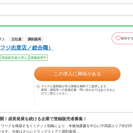
保存す
求人
正社員
調剤薬局
フジ志度店／総合職）
登録販売者の求人
積極採用中
この求人に興味がある
マイナビ薬剤師が求人情報を無料でご提供します。
薬局・病院等への直接応募・問い合わせではありません
のでご安心ください。
開！成長発展を続ける企業で登録販売者募集！
ワークを構築するドミナント戦略により、本拠地愛媛を中心に中四国エリア約226
ています。今後はさらにドラッグストアと調剤薬局…