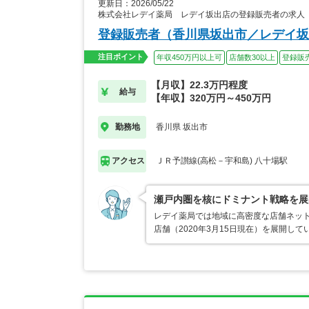
更新日：2026/05/22
株式会社レデイ薬局 レデイ坂出店の登録販売者の求人
登録販売者（香川県坂出市／レデイ坂
注目ポイント
年収450万円以上可
店舗数30以上
登録販
【月収】22.3万円程度
給与
【年収】320万円～450万円
香川県 坂出市
勤務地
ＪＲ予讃線(高松－宇和島) 八十場駅
アクセス
瀬戸内圏を核にドミナント戦略を展
レデイ薬局では地域に高密度な店舗ネット
店舗（2020年3月15日現在）を展開し