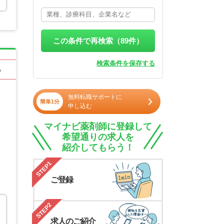
この条件で再検索（
89
件）
検索条件を保存する
る
無料転職サポートに
簡単1分
申し込む
マイナビ薬剤師に登録して
希望通りの求人を
紹介してもらう！
STEP1
ご登録
STEP2
求人のご紹介