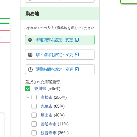
勤務地
いずれか１つの方法で勤務地を選んでください。
る
都道府県を設定・変更
駅・路線を設定・変更
通勤時間を設定・変更
選択された都道府県
香川県
(545件)
高松市
(256件)
丸亀市
(65件)
坂出市
(40件)
善通寺市
(11件)
観音寺市
(36件)