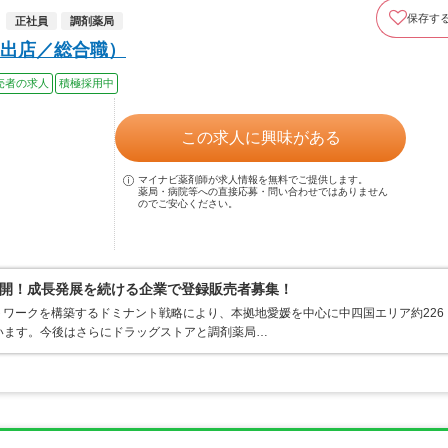
保存す
正社員
調剤薬局
出店／総合職）
売者の求人
積極採用中
この求人に興味がある
マイナビ薬剤師が求人情報を無料でご提供します。
薬局・病院等への直接応募・問い合わせではありません
のでご安心ください。
開！成長発展を続ける企業で登録販売者募集！
ワークを構築するドミナント戦略により、本拠地愛媛を中心に中四国エリア約226
ています。今後はさらにドラッグストアと調剤薬局…