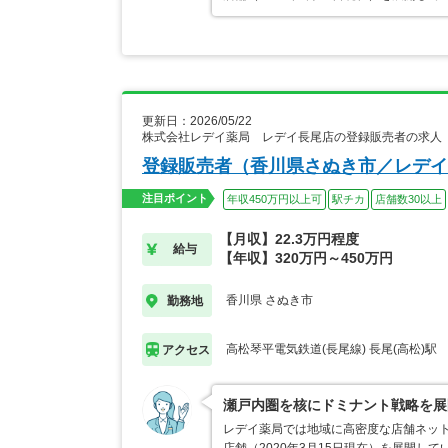
更新日：2026/05/22
株式会社レデイ薬局 レデイ長尾店の登録販売者の求人
登録販売者（香川県さぬき市／レデイ
注目ポイント
年収450万円以上可
駅チカ
店舗数30以上
【月収】22.3万円程度
給与
【年収】320万円～450万円
香川県 さぬき市
勤務地
高松琴平電気鉄道(長尾線) 長尾(高松)駅
アクセス
瀬戸内圏を核にドミナント戦略を展
レデイ薬局では地域に高密度な店舗ネット