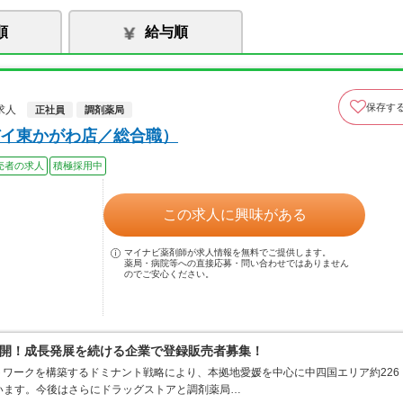
順
給与順
保存す
求人
正社員
調剤薬局
イ東かがわ店／総合職）
売者の求人
積極採用中
この求人に興味がある
マイナビ薬剤師が求人情報を無料でご提供します。
薬局・病院等への直接応募・問い合わせではありません
のでご安心ください。
開！成長発展を続ける企業で登録販売者募集！
ワークを構築するドミナント戦略により、本拠地愛媛を中心に中四国エリア約226
ています。今後はさらにドラッグストアと調剤薬局…