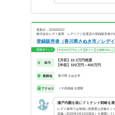
更新日：2026/05/22
株式会社レデイ薬局 レデイフジ志度店の登録販売者の
登録販売者（香川県さぬき市／レデイ
注目ポイント
年収450万円以上可
駅チカ
店舗数30以上
【月収】22.3万円程度
給与
【年収】320万円～450万円
香川県 さぬき市
勤務地
ＪＲ高徳線 志度駅
アクセス
瀬戸内圏を核にドミナント戦略を展
レデイ薬局では地域に高密度な店舗ネット
店舗（2020年3月15日現在）を展開し