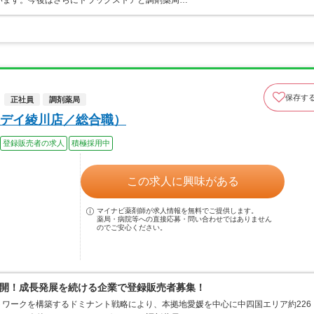
ています。今後はさらにドラッグストアと調剤薬局…
保存す
正社員
調剤薬局
デイ綾川店／総合職）
登録販売者の求人
積極採用中
この求人に興味がある
マイナビ薬剤師が求人情報を無料でご提供します。
薬局・病院等への直接応募・問い合わせではありません
のでご安心ください。
開！成長発展を続ける企業で登録販売者募集！
ワークを構築するドミナント戦略により、本拠地愛媛を中心に中四国エリア約226