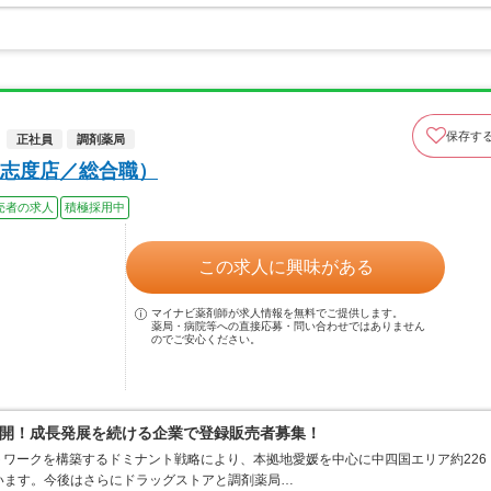
保存す
正社員
調剤薬局
志度店／総合職）
売者の求人
積極採用中
この求人に興味がある
マイナビ薬剤師が求人情報を無料でご提供します。
薬局・病院等への直接応募・問い合わせではありません
のでご安心ください。
開！成長発展を続ける企業で登録販売者募集！
ワークを構築するドミナント戦略により、本拠地愛媛を中心に中四国エリア約226
ています。今後はさらにドラッグストアと調剤薬局…