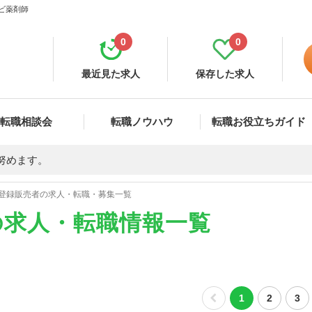
ナビ薬剤師
0
0
最近見た求人
保存した求人
転職相談会
転職ノウハウ
転職お役立ちガイド
努めます。
登録販売者の求人・転職・募集一覧
の求人・転職情報一覧
1
2
3