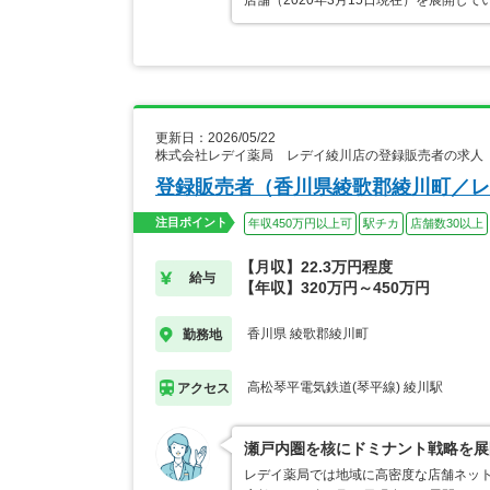
店舗（2020年3月15日現在）を展開し
更新日：2026/05/22
株式会社レデイ薬局 レデイ綾川店の登録販売者の求人
登録販売者（香川県綾歌郡綾川町／レ
注目ポイント
年収450万円以上可
駅チカ
店舗数30以上
【月収】22.3万円程度
給与
【年収】320万円～450万円
香川県 綾歌郡綾川町
勤務地
高松琴平電気鉄道(琴平線) 綾川駅
アクセス
瀬戸内圏を核にドミナント戦略を展
レデイ薬局では地域に高密度な店舗ネット