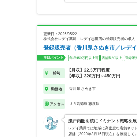
更新日：2026/05/22
株式会社レデイ薬局 レデイ志度店の登録販売者の求人
登録販売者（香川県さぬき市／レデイ
注目ポイント
年収450万円以上可
店舗数30以上
登録販
【月収】22.3万円程度
給与
【年収】320万円～450万円
香川県 さぬき市
勤務地
ＪＲ高徳線 志度駅
アクセス
瀬戸内圏を核にドミナント戦略を展
レデイ薬局では地域に高密度な店舗ネット
店舗（2020年3月15日現在）を展開し