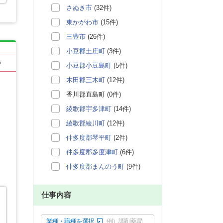
さぬき市
(32件)
東かがわ市
(15件)
三豊市
(26件)
小豆郡土庄町
(3件)
る
小豆郡小豆島町
(5件)
木田郡三木町
(12件)
香川郡直島町 (0件)
綾歌郡宇多津町
(14件)
綾歌郡綾川町
(12件)
仲多度郡琴平町
(2件)
仲多度郡多度津町
(6件)
仲多度郡まんのう町
(9件)
仕事内容
業種・職種を選択
例）調剤薬局