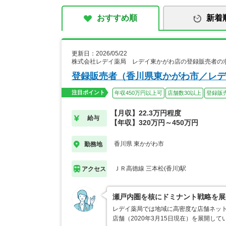
おすすめ順
新着
更新日：2026/05/22
株式会社レデイ薬局 レデイ東かがわ店の登録販売者の
登録販売者（香川県東かがわ市／レデ
注目ポイント
年収450万円以上可
店舗数30以上
登録販
【月収】22.3万円程度
給与
【年収】320万円～450万円
香川県 東かがわ市
勤務地
ＪＲ高徳線 三本松(香川)駅
アクセス
瀬戸内圏を核にドミナント戦略を展
レデイ薬局では地域に高密度な店舗ネット
店舗（2020年3月15日現在）を展開し