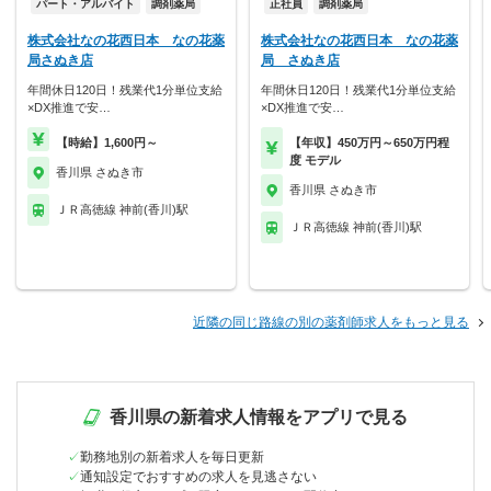
パート・アルバイト
調剤薬局
正社員
調剤薬局
株式会社なの花西日本 なの花薬
株式会社なの花西日本 なの花薬
局さぬき店
局 さぬき店
年間休日120日！残業代1分単位支給
年間休日120日！残業代1分単位支給
×DX推進で安…
×DX推進で安…
【時給】1,600円～
【年収】450万円～650万円程
度 モデル
香川県 さぬき市
香川県 さぬき市
ＪＲ高徳線 神前(香川)駅
ＪＲ高徳線 神前(香川)駅
近隣の同じ路線の別の薬剤師求人をもっと見る
香川県の新着求人情報をアプリで見る
勤務地別の新着求人を毎日更新
通知設定でおすすめの求人を見逃さない