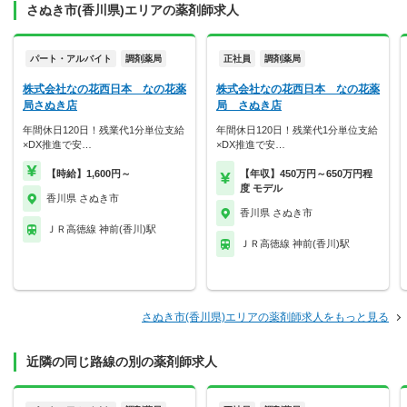
さぬき市(香川県)エリアの薬剤師求人
パート・アルバイト
調剤薬局
正社員
調剤薬局
株式会社なの花西日本 なの花薬
株式会社なの花西日本 なの花薬
局さぬき店
局 さぬき店
年間休日120日！残業代1分単位支給
年間休日120日！残業代1分単位支給
×DX推進で安…
×DX推進で安…
【時給】1,600円～
【年収】450万円～650万円程
度 モデル
香川県 さぬき市
香川県 さぬき市
ＪＲ高徳線 神前(香川)駅
ＪＲ高徳線 神前(香川)駅
さぬき市(香川県)エリアの薬剤師求人をもっと見る
近隣の同じ路線の別の薬剤師求人