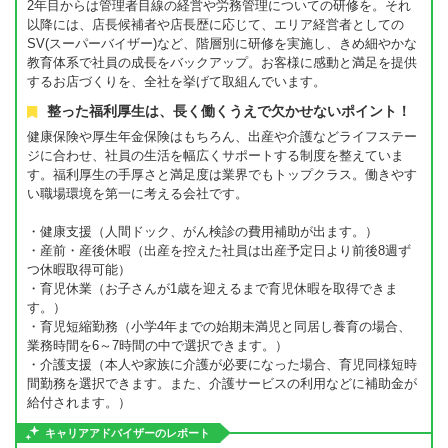
2年目からは管理者目線の経営や労務管理についての研修を。それ
以降には、店長候補者や店長歴に応じて、エリア経営者としての
SV(スーパーバイザー)など、階層別に研修を実施し、きめ細やかな
教育体系で社員の成長をバックアップ。お客様に感動と満足を提供
するお店づくりを、全社を挙げて取組んでいます。
整った福利厚生は、長く働くうえで欠かせないポイント！
健康保険や厚生年金保険はもちろん、出産や介護などライフステー
ジに合わせ、社員の生活を幅広くサポートする制度を整えていま
す。福利厚生の手厚さと満足度は業界でもトップクラス。働きやす
い職場環境を第一に考える会社です。
・健康支援（人間ドック、がん検診の費用補助が出ます。）
・産前・産後休暇（出産を控えた社員は出産予定日より前後8週ず
つ休暇取得可能）
・育児休業（お子さんが1歳を迎えるまで育児休暇を取得できま
す。）
・育児短縮勤務（小学4年までの始期未満児と同居し養育の場合、
業務時間を6～7時間の中で選択できます。）
・介護支援（本人や家族に介護が必要になった場合、育児同様短時
間勤務を選択できます。また、介護サービスの利用などに補助金が
給付されます。）
キャリアアドバイザーのレポート