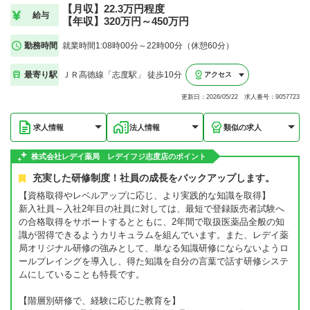
【月収】22.3万円程度
給与
【年収】320万円～450万円
勤務時間
就業時間1:08時00分～22時00分（休憩60分）
最寄り駅
ＪＲ高徳線「志度駅」 徒歩10分
アクセス
更新日：2026/05/22 求人番号：9057723
求人情報
法人情報
類似の求人
株式会社レデイ薬局 レデイフジ志度店のポイント
充実した研修制度！社員の成長をバックアップします。
【資格取得やレベルアップに応じ、より実践的な知識を取得】
新入社員～入社2年目の社員に対しては、最短で登録販売者試験へ
の合格取得をサポートするとともに、2年間で取扱医薬品全般の知
識が習得できるようカリキュラムを組んでいます。また、レデイ薬
局オリジナル研修の強みとして、単なる知識研修にならないようロ
ールプレイングを導入し、得た知識を自分の言葉で話す研修システ
ムにしていることも特長です。
【階層別研修で、経験に応じた教育を】