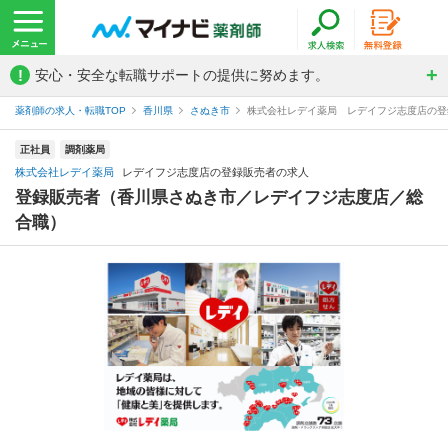
!
安心・安全な転職サポートの提供に努めます。
薬剤師の求人・転職TOP
香川県
さぬき市
株式会社レデイ薬局 レデイフジ志度店の登
正社員
調剤薬局
株式会社レデイ薬局
レデイフジ志度店の登録販売者の求人
登録販売者（香川県さぬき市／レデイフジ志度店／総
合職）