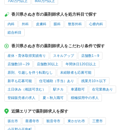
700万円以上
800万円以上
香川県さぬき市の薬剤師求人を処方科目で探す
内科
外科
皮膚科
眼科
整形外科
心療内科
総合科目
香川県さぬき市の薬剤師求人をこだわり条件で探す
産休・育休取得実績有り
スキルアップ
店舗数1～9
店舗数10～29
店舗数30以上
年間休日120日以上
原則、引越しを伴う転勤なし
未経験者も応募可能
新卒も応募可能
住宅補助（手当）あり
残業月10ｈ以下
土日休み（相談可含む）
駅チカ
車通勤可
在宅業務あり
登録販売者の求人
夏～秋入職可
積極採用中の求人
近隣エリアで薬剤師求人を探す
坂出市
善通寺市
観音寺市
東かがわ市
三豊市
小豆郡小豆島町