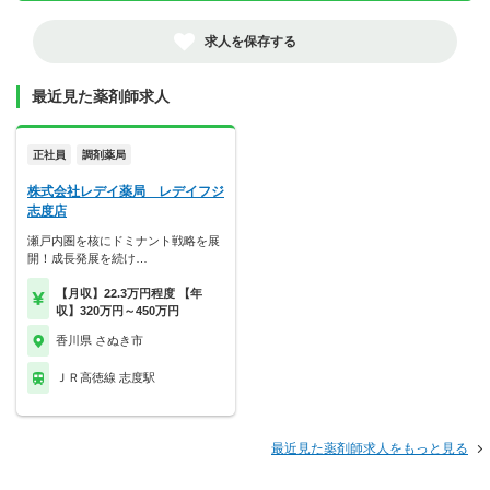
求人を保存する
最近見た薬剤師求人
正社員
調剤薬局
株式会社レデイ薬局 レデイフジ
志度店
瀬戸内圏を核にドミナント戦略を展
開！成長発展を続け…
【月収】22.3万円程度 【年
収】320万円～450万円
香川県 さぬき市
ＪＲ高徳線 志度駅
最近見た薬剤師求人をもっと見る