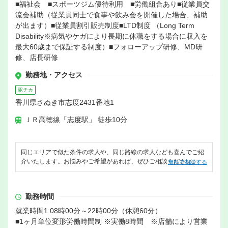
■福祉会 ■スポーツジム優待利用 ■労働組合あり■従業員交
流会補助（従業員同士で食事や飲み会を開催した場合、補助
が出ます）■従業員割引販売制度■LTD制度 （Long Term
Disability※病気やケガにより長期に休職をする場合に収入を
最大60歳まで保証する制度）■フォローアップ研修、MD研
修、店長研修
勤務地・アクセス
駅チカ
香川県さぬき市志度2431番地1
ＪＲ高徳線「志度駅」 徒歩10分
同じエリアで似た条件の求人や、同じ路線の求人なども喜んでご紹
介いたします。お悩みやご希望があれば、ぜひご相談ください。
無料で相談する
勤務時間
就業時間1:08時00分～22時00分（休憩60分）
■1ヶ月単位変形労働時間制 ※実働8時間 ※店舗により営業