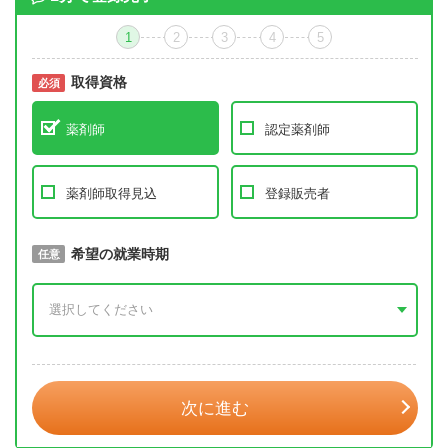
1
2
3
4
5
取得資格
必須
必須
薬剤師
認定薬剤師
薬剤師取得見込
登録販売者
取得予定年
希望の就業時期
必須
任意
年 3月
次に進む