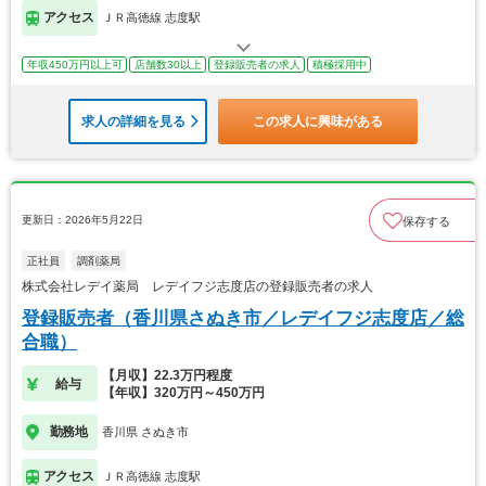
アクセス
ＪＲ高徳線 志度駅
年収450万円以上可
店舗数30以上
登録販売者の求人
積極採用中
求人の詳細を見る
この求人に興味がある
更新日：2026年5月22日
保存する
正社員
調剤薬局
株式会社レデイ薬局 レデイフジ志度店の登録販売者の求人
登録販売者（香川県さぬき市／レデイフジ志度店／総
合職）
【月収】22.3万円程度
給与
【年収】320万円～450万円
勤務地
香川県 さぬき市
アクセス
ＪＲ高徳線 志度駅