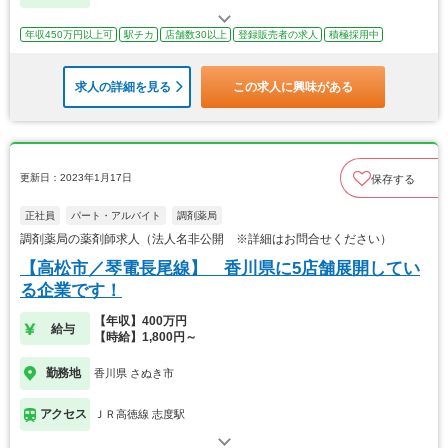
年収450万円以上可
駅チカ
店舗数30以上
登録販売者の求人
積極採用中
求人の詳細を見る
この求人に興味がある
更新日：2023年1月17日
保存する
正社員
パート・アルバイト
調剤薬局
調剤薬局の薬剤師求人（法人名非公開 ※詳細はお問合せください）
【高松市／琴電長尾線】 香川県に5店舗展開してい
る企業です！
【年収】400万円
給与
【時給】1,800円～
勤務地
香川県 さぬき市
アクセス
ＪＲ高徳線 志度駅