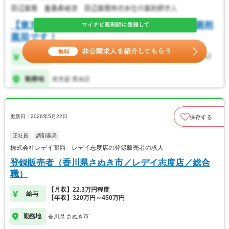
更新日：2026年5月22日
保存する
正社員
調剤薬局
株式会社レデイ薬局 レデイ志度店の登録販売者の求人
登録販売者（香川県さぬき市／レデイ志度店／総合
職）
【月収】22.3万円程度
給与
【年収】320万円～450万円
勤務地
香川県 さぬき市