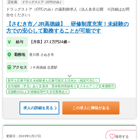
正社員
ドラッグストア（OTCのみ）
ドラッグストア（OTCのみ）の薬剤師求人（法人名非公開 ※詳細はお問
合せください）
【さむき市／JR高徳線】 研修制度充実！未経験の
方での安心して勤務することが可能です
給与
【月収】27.1万円24歳～
勤務地
香川県 さぬき市
アクセス
ＪＲ高徳線 志度駅
新卒も応募可能
未経験者も応募可能
土日休み（相談可含む）
住宅補助（手当）あり
産休・育休取得実績有り
スキルアップ
車通勤可
店舗数30以上
積極採用中
在宅業務あり
求人の詳細を見る
この求人に興味がある
更新日：2023年1月17日
保存する