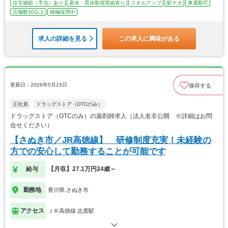
住宅補助（手当）あり
産休・育休取得実績有り
スキルアップ
駅チカ
車通勤可
店舗数30以上
積極採用中
求人の詳細を見る
この求人に興味がある
更新日：2026年5月15日
保存する
正社員
ドラッグストア（OTCのみ）
ドラッグストア（OTCのみ）の薬剤師求人（法人名非公開 ※詳細はお問
合せください）
【さぬき市／JR高徳線】 研修制度充実！未経験の
方での安心して勤務することが可能です
給与
【月収】27.1万円24歳～
勤務地
香川県 さぬき市
アクセス
ＪＲ高徳線 志度駅