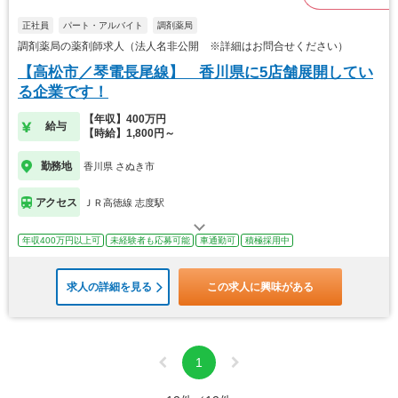
正社員
パート・アルバイト
調剤薬局
調剤薬局の薬剤師求人（法人名非公開 ※詳細はお問合せください）
【高松市／琴電長尾線】 香川県に5店舗展開してい
る企業です！
【年収】400万円
給与
【時給】1,800円～
勤務地
香川県 さぬき市
アクセス
ＪＲ高徳線 志度駅
年収400万円以上可
未経験者も応募可能
車通勤可
積極採用中
求人の詳細を見る
この求人に興味がある
1