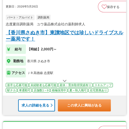
更新日：2026年5月26日
保存する
パート・アルバイト
調剤薬局
志度夏目調剤薬局 ユウ薬品株式会社の薬剤師求人
【香川県さぬき市】東讃地区では珍しいドライブスル
ー薬局です！
給与
【時給】2,000円～
勤務地
香川県 さぬき市
アクセス
ＪＲ高徳線 志度駅
新卒も応募可能
未経験者も応募可能
産休・育休取得実績有り
スキルアップ
駅チカ
車通勤可
店舗数1～9
積極採用中
夏～秋入職可
在宅業務あり
求人の詳細を見る
この求人に興味がある