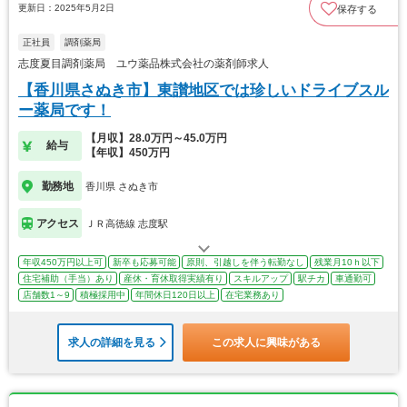
更新日：2025年5月2日
保存する
正社員
調剤薬局
志度夏目調剤薬局 ユウ薬品株式会社の薬剤師求人
【香川県さぬき市】東讃地区では珍しいドライブスル
ー薬局です！
【月収】28.0万円～45.0万円
給与
【年収】450万円
勤務地
香川県 さぬき市
アクセス
ＪＲ高徳線 志度駅
年収450万円以上可
新卒も応募可能
原則、引越しを伴う転勤なし
残業月10ｈ以下
住宅補助（手当）あり
産休・育休取得実績有り
スキルアップ
駅チカ
車通勤可
店舗数1～9
積極採用中
年間休日120日以上
在宅業務あり
求人の詳細を見る
この求人に興味がある