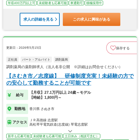
年収400万円以上可
未経験者も応募可能
車通勤可
積極採用中
求人の詳細を見る
この求人に興味がある
更新日：2026年5月15日
保存する
正社員
パート・アルバイト
調剤薬局
調剤薬局の薬剤師求人（法人名非公開 ※詳細はお問合せください）
【さむき市／志度線】 研修制度充実！未経験の方で
の安心して勤務することが可能です
【月収】27.1万円以上 24歳～モデル
給与
【時給】1,800円～
勤務地
香川県 さぬき市
ＪＲ高徳線 志度駅
アクセス
高松琴平電気鉄道(志度線) 琴電志度駅
新卒も応募可能
未経験者も応募可能
土日休み（相談可含む）