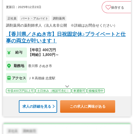
更新日：2025年12月23日
保存する
正社員
パート・アルバイト
調剤薬局
調剤薬局の薬剤師求人（法人名非公開 ※詳細はお問合せください）
【香川県／さぬき市】日祝固定休♪プライベートと仕
事の両立が叶います！
【年収】400万円
給与
【時給】1,800円～
勤務地
香川県 さぬき市
アクセス
ＪＲ高徳線 志度駅
年収400万円以上可
土日休み（相談可含む）
車通勤可
積極採用中
求人の詳細を見る
この求人に興味がある