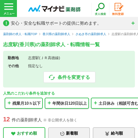
!
安心・安全な転職サポートの提供に努めます。
薬剤師の求人・転職TOP
香川県の薬剤師求人
さぬき市の薬剤師求人
志度駅の薬剤師求
志度駅(香川県)の薬剤師求人・転職情報一覧
勤務地
志度駅(ＪＲ高徳線)
その他
指定なし
条件を変更する
人気のこだわり条件を追加する
残業月10ｈ以下
年間休日120日以上
土日休み（相談可含
12
件の薬剤師求人
※ 非公開求人を除く
おすすめ順
新着順
給与順