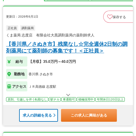
更新日：2026年6月1日
保存する
正社員
調剤薬局
くま薬局 志度店 有限会社大黒調剤薬局の薬剤師求人
【香川県／さぬき市】残業なし☆完全週休2日制の調
剤薬局にて薬剤師の募集です！＜正社員＞
給与
【月収】35.0万円～40.0万円
勤務地
香川県 さぬき市
アクセス
ＪＲ高徳線 志度駅
原則、引越しを伴う転勤なし
駅チカ
車通勤可
積極採用中
年間休日120日以上
求人の詳細を見る
この求人に興味がある