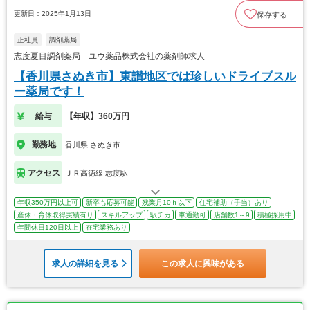
更新日：2025年1月13日
保存する
正社員
調剤薬局
志度夏目調剤薬局 ユウ薬品株式会社の薬剤師求人
【香川県さぬき市】東讃地区では珍しいドライブスル
ー薬局です！
給与
【年収】360万円
勤務地
香川県 さぬき市
アクセス
ＪＲ高徳線 志度駅
年収350万円以上可
新卒も応募可能
残業月10ｈ以下
住宅補助（手当）あり
産休・育休取得実績有り
スキルアップ
駅チカ
車通勤可
店舗数1～9
積極採用中
年間休日120日以上
在宅業務あり
求人の詳細を見る
この求人に興味がある