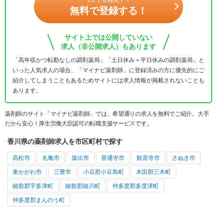
無料で登録する！
サイト上では公開していない
求人（非公開求人）もあります
「高年収かつ転勤なしの調剤薬局」「土日休み＋平日休みの調剤薬局」と
いった人気求人の場合、「マイナビ薬剤師」に登録済みの方に優先的にご
紹介してしまうこともあるためサイトには求人情報が掲載されないことも
あります。
薬剤師のサイト「マイナビ薬剤師」では、希望通りの求人を無料でご紹介。大手
だから安心！厚生労働大臣認可の転職支援サービスです。
香川県の薬剤師求人を市区町村で探す
高松市
丸亀市
坂出市
善通寺市
観音寺市
さぬき市
東かがわ市
三豊市
小豆郡小豆島町
木田郡三木町
綾歌郡宇多津町
綾歌郡綾川町
仲多度郡多度津町
仲多度郡まんのう町