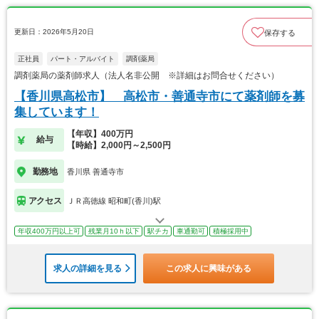
更新日：2026年5月20日
保存する
正社員
パート・アルバイト
調剤薬局
調剤薬局の薬剤師求人（法人名非公開 ※詳細はお問合せください）
【香川県高松市】 高松市・善通寺市にて薬剤師を募
集しています！
【年収】400万円
給与
【時給】2,000円～2,500円
勤務地
香川県 善通寺市
アクセス
ＪＲ高徳線 昭和町(香川)駅
年収400万円以上可
残業月10ｈ以下
駅チカ
車通勤可
積極採用中
求人の詳細を見る
この求人に興味がある