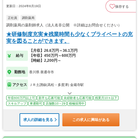
更新日：2024年6月19日
保存する
正社員
調剤薬局
調剤薬局の薬剤師求人（法人名非公開 ※詳細はお問合せください）
★研修制度充実★残業時間も少なくプライベートの充
実を図ることができます。
【月収】26.6万円～36.1万円
給与
【年収】450万円～600万円
【時給】2,200円～
勤務地
香川県 善通寺市
アクセス
ＪＲ土讃線(高松－多度津) 金蔵寺駅
年収600万円以上可
新卒も応募可能
未経験者も応募可能
残業月10ｈ以下
スキルアップ
車通勤可
店舗数10～29
積極採用中
求人の詳細を見る
この求人に興味がある