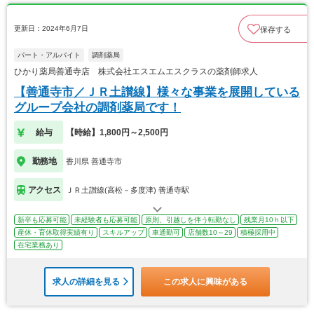
更新日：2024年6月7日
保存する
パート・アルバイト
調剤薬局
ひかり薬局善通寺店 株式会社エスエムエスクラスの薬剤師求人
【善通寺市／ＪＲ土讃線】様々な事業を展開している
グループ会社の調剤薬局です！
給与
【時給】1,800円～2,500円
勤務地
香川県 善通寺市
アクセス
ＪＲ土讃線(高松－多度津) 善通寺駅
新卒も応募可能
未経験者も応募可能
原則、引越しを伴う転勤なし
残業月10ｈ以下
産休・育休取得実績有り
スキルアップ
車通勤可
店舗数10～29
積極採用中
在宅業務あり
求人の詳細を見る
この求人に興味がある