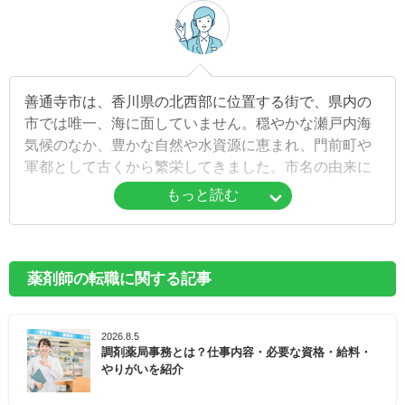
善通寺市は、香川県の北西部に位置する街で、県内の
市では唯一、海に面していません。穏やかな瀬戸内海
気候のなか、豊かな自然や水資源に恵まれ、門前町や
軍都として古くから繁栄してきました。市名の由来に
なった総本山善通寺を中心にレトロな街並みが広がり
もっと読む
ます。弘法大師空海の誕生の地としても有名なほか、
境内にある五重塔は国内の木造塔として全国三位の高
さを誇っています。
薬剤師の転職に関する記事
市内にはJR土讃線、高松自動車道が走り、善通寺イン
ターチェンジは中讃エリアの交通の重要拠点となって
2026.8.5
います。丸亀市と隣接し、県内都市部への交通の利便
調剤薬局事務とは？仕事内容・必要な資格・給料・
性も高いエリアです。
やりがいを紹介