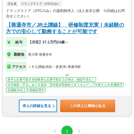
正社員
ドラッグストア（OTCのみ）
ドラッグストア（OTCのみ）の薬剤師求人（法人名非公開 ※詳細はお問
合せください）
【善通寺市／JR土讃線】 研修制度充実！未経験の
方での安心して勤務することが可能です
給与
【月収】27.1万円24歳～
勤務地
香川県 善通寺市
アクセス
ＪＲ土讃線(高松－多度津) 善通寺駅
新卒も応募可能
未経験者も応募可能
土日休み（相談可含む）
住宅補助（手当）あり
産休・育休取得実績有り
スキルアップ
駅チカ
車通勤可
店舗数30以上
積極採用中
求人の詳細を見る
この求人に興味がある
1