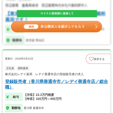
更新日：2026年5月22日
保存する
正社員
調剤薬局
株式会社レデイ薬局 レデイ善通寺店の登録販売者の求人
登録販売者（香川県善通寺市／レデイ善通寺店／総合
職）
【月収】22.3万円程度
給与
【年収】320万円～450万円
勤務地
香川県 善通寺市