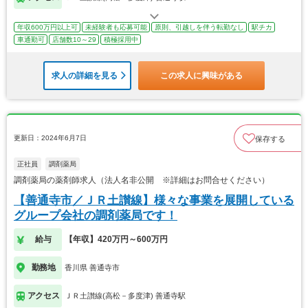
年収600万円以上可
未経験者も応募可能
原則、引越しを伴う転勤なし
駅チカ
車通勤可
店舗数10～29
積極採用中
求人の詳細を見る
この求人に興味がある
更新日：2024年6月7日
保存する
正社員
調剤薬局
調剤薬局の薬剤師求人（法人名非公開 ※詳細はお問合せください）
【善通寺市／ＪＲ土讃線】様々な事業を展開している
グループ会社の調剤薬局です！
給与
【年収】420万円～600万円
勤務地
香川県 善通寺市
アクセス
ＪＲ土讃線(高松－多度津) 善通寺駅