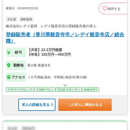
更新日：2026年5月22日
保存する
正社員
調剤薬局
株式会社レデイ薬局 レデイ観音寺店の登録販売者の求人
登録販売者（香川県観音寺市／レデイ観音寺店／総合
職）
【月収】22.3万円程度
給与
【年収】320万円～450万円
勤務地
香川県 善通寺市
アクセス
ＪＲ予讃線(高松－宇和島) 観音寺(香川)駅
年収450万円以上可
店舗数30以上
登録販売者の求人
積極採用中
求人の詳細を見る
この求人に興味がある