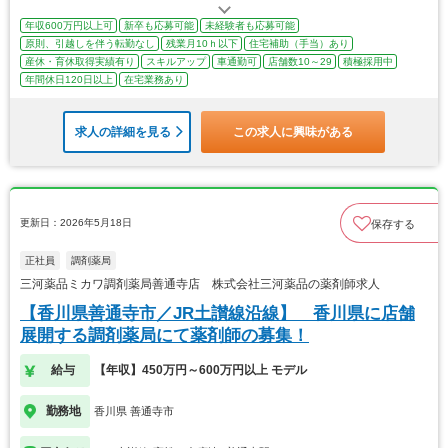
年収600万円以上可
新卒も応募可能
未経験者も応募可能
原則、引越しを伴う転勤なし
残業月10ｈ以下
住宅補助（手当）あり
産休・育休取得実績有り
スキルアップ
車通勤可
店舗数10～29
積極採用中
年間休日120日以上
在宅業務あり
求人の詳細を見る
この求人に興味がある
更新日：2026年5月18日
保存する
正社員
調剤薬局
三河薬品ミカワ調剤薬局善通寺店 株式会社三河薬品の薬剤師求人
【香川県善通寺市／JR土讃線沿線】 香川県に店舗
展開する調剤薬局にて薬剤師の募集！
給与
【年収】450万円～600万円以上 モデル
勤務地
香川県 善通寺市