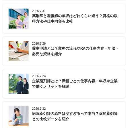
善通寺市では、「いきいき健康相談」を開催してお
り、健康に関する不安や疑問を、保健師や栄養士に相
2026.7.31
談する場を提供しています。また、日々の生活の中で
薬剤師と看護師の年収はどれくらい違う？資格の取
気軽に取り組むことができる「ながら運動シリーズ」
得方法や仕事内容も比較
を作成するなど、市民の健康づくりを推進していま
す。
2026.7.29
善通寺市でのキャリアをお考えの方は、ぜひ一度マイ
薬事申請とは？業務の流れやRAの仕事内容・年収・
必要な資格を紹介
ナビ薬剤師にご相談ください。
2026.7.24
企業薬剤師とは？職種ごとの仕事内容・年収や企業
で働くメリットを解説
2026.7.22
病院薬剤師の給料は安すぎるって本当？薬局薬剤師
との比較データを紹介