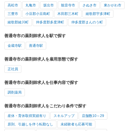
高松市
丸亀市
坂出市
観音寺市
さぬき市
東かがわ市
三豊市
小豆郡小豆島町
木田郡三木町
綾歌郡宇多津町
綾歌郡綾川町
仲多度郡多度津町
仲多度郡まんのう町
善通寺市の薬剤師求人を駅で探す
金蔵寺駅
善通寺駅
善通寺市の薬剤師求人を雇用形態で探す
正社員
善通寺市の薬剤師求人を仕事内容で探す
調剤薬局
善通寺市の薬剤師求人をこだわり条件で探す
産休・育休取得実績有り
スキルアップ
店舗数10～29
原則、引越しを伴う転勤なし
未経験者も応募可能