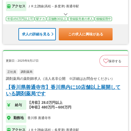
アクセス
ＪＲ土讃線(高松－多度津) 善通寺駅
年収450万円以上可
駅チカ
店舗数30以上
登録販売者の求人
積極採用中
求人の詳細を見る
この求人に興味がある
更新日：2025年9月17日
保存する
正社員
調剤薬局
調剤薬局の薬剤師求人（法人名非公開 ※詳細はお問合せください）
【香川県善通寺市】香川県内に10店舗以上展開して
いる調剤薬局です
【月収】28.0万円以上
給与
【年収】480万円～600万円
勤務地
香川県 善通寺市
アクセス
ＪＲ土讃線(高松－多度津) 善通寺駅