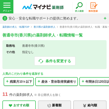
!
安心・安全な転職サポートの提供に努めます。
薬剤師の求人・転職TOP
香川県の薬剤師求人
善通寺市(香川県)の薬剤師求人・転職・募集
善通寺市(香川県)の薬剤師求人・転職情報一覧
勤務地
善通寺市(香川県)
その他
指定なし
条件を変更する
人気のこだわり条件を追加する
残業月10ｈ以下
産休・育休取得実績有り
年間休日120日
11
件の薬剤師求人
※ 非公開求人を除く
おすすめ順
新着順
給与順