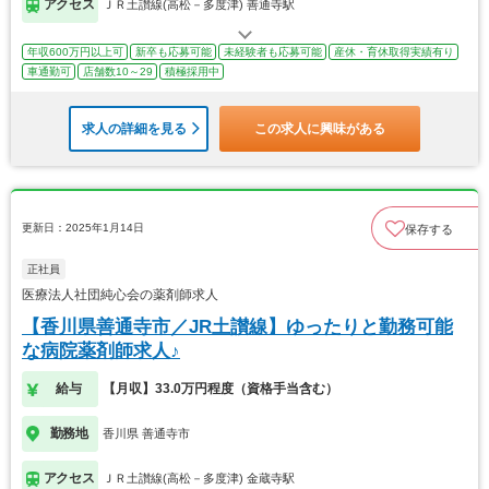
アクセス
ＪＲ土讃線(高松－多度津) 善通寺駅
年収600万円以上可
新卒も応募可能
未経験者も応募可能
産休・育休取得実績有り
車通勤可
店舗数10～29
積極採用中
求人の詳細を見る
この求人に興味がある
更新日：2025年1月14日
保存する
正社員
医療法人社団純心会の薬剤師求人
【香川県善通寺市／JR土讃線】ゆったりと勤務可能
な病院薬剤師求人♪
給与
【月収】33.0万円程度（資格手当含む）
勤務地
香川県 善通寺市
アクセス
ＪＲ土讃線(高松－多度津) 金蔵寺駅