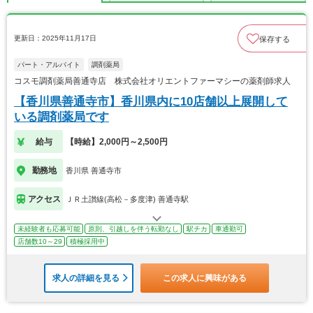
更新日：2025年11月17日
保存する
パート・アルバイト
調剤薬局
コスモ調剤薬局善通寺店 株式会社オリエントファーマシーの薬剤師求人
【香川県善通寺市】香川県内に10店舗以上展開して
いる調剤薬局です
給与
【時給】2,000円～2,500円
勤務地
香川県 善通寺市
アクセス
ＪＲ土讃線(高松－多度津) 善通寺駅
未経験者も応募可能
原則、引越しを伴う転勤なし
駅チカ
車通勤可
店舗数10～29
積極採用中
求人の詳細を見る
この求人に興味がある