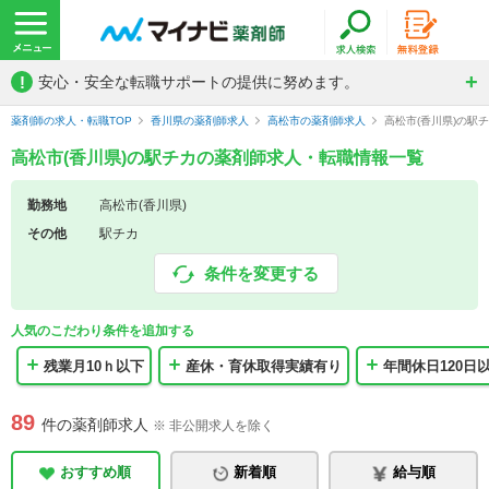
!
安心・安全な転職サポートの提供に努めます。
薬剤師の求人・転職TOP
香川県の薬剤師求人
高松市の薬剤師求人
高松市(香川県)の駅
高松市(香川県)の駅チカの薬剤師求人・転職情報一覧
勤務地
高松市(香川県)
その他
駅チカ
条件を変更する
人気のこだわり条件を追加する
残業月10ｈ以下
産休・育休取得実績有り
年間休日120日
89
件の薬剤師求人
※ 非公開求人を除く
おすすめ順
新着順
給与順