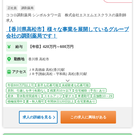
正社員
調剤薬局
ココロ調剤薬局 シンボルタワー店 株式会社エスエムエスクラスの薬剤師
求人
【香川県高松市】様々な事業を展開しているグループ
会社の調剤薬局です！
給与
【年収】420万円～600万円
勤務地
香川県 高松市
ＪＲ高徳線 高松(香川)駅
アクセス
ＪＲ予讃線(高松－宇和島) 高松(香川)駅
年収600万円以上可
新卒も応募可能
未経験者も応募可能
原則、引越しを伴う転勤なし
残業月10ｈ以下
住宅補助（手当）あり
産休・育休取得実績有り
スキルアップ
駅チカ
車通勤可
店舗数10～29
積極採用中
夏～秋入職可
年間休日120日以上
在宅業務あり
求人の詳細を見る
この求人に興味がある