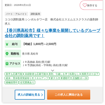
更新日：2026年3月11日
保存する
パート・アルバイト
調剤薬局
ココロ調剤薬局 シンボルタワー店 株式会社エスエムエスクラスの薬剤師
求人
【香川県高松市】様々な事業を展開しているグループ
会社の調剤薬局です！
給与
【時給】1,800円～2,500円
勤務地
香川県 高松市
ＪＲ高徳線 高松(香川)駅
アクセス
ＪＲ予讃線(高松－宇和島) 高松(香川)駅
新卒も応募可能
未経験者も応募可能
原則、引越しを伴う転勤なし
残業月10ｈ以下
産休・育休取得実績有り
スキルアップ
駅チカ
車通勤可
店舗数10～29
積極採用中
在宅業務あり
求人の詳細を見る
この求人に興味がある