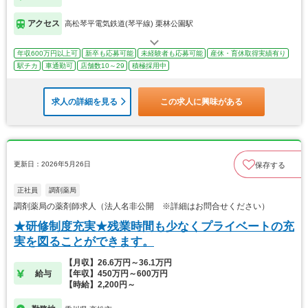
アクセス
高松琴平電気鉄道(琴平線) 栗林公園駅
年収600万円以上可
新卒も応募可能
未経験者も応募可能
産休・育休取得実績有り
駅チカ
車通勤可
店舗数10～29
積極採用中
求人の詳細を見る
この求人に興味がある
更新日：2026年5月26日
保存する
正社員
調剤薬局
調剤薬局の薬剤師求人（法人名非公開 ※詳細はお問合せください）
★研修制度充実★残業時間も少なくプライベートの充
実を図ることができます。
【月収】26.6万円～36.1万円
給与
【年収】450万円～600万円
【時給】2,200円～