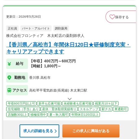
更新日：2026年5月26日
保存する
正社員
パート・アルバイト
調剤薬局
株式会社フロンティア 木太町店の薬剤師求人
【香川県／高松市】年間休日120日★研修制度充実・
キャリアアップできます
【年収】400万円～600万円
給与
【時給】1,800円～
勤務地
香川県 高松市
アクセス
高松琴平電気鉄道(長尾線) 木太東口駅
年収600万円以上可
新卒も応募可能
未経験者も応募可能
残業月10ｈ以下
住宅補助（手当）あり
産休・育休取得実績有り
スキルアップ
駅チカ
車通勤可
店舗数30以上
積極採用中
夏～秋入職可
年間休日120日以上
求人の詳細を見る
この求人に興味がある