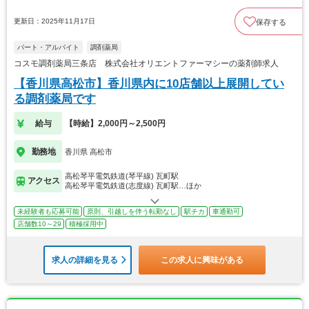
更新日：2025年11月17日
保存する
パート・アルバイト
調剤薬局
コスモ調剤薬局三条店 株式会社オリエントファーマシーの薬剤師求人
【香川県高松市】香川県内に10店舗以上展開してい
る調剤薬局です
給与
【時給】2,000円～2,500円
勤務地
香川県 高松市
高松琴平電気鉄道(琴平線) 瓦町駅
アクセス
高松琴平電気鉄道(志度線) 瓦町駅…ほか
未経験者も応募可能
原則、引越しを伴う転勤なし
駅チカ
車通勤可
店舗数10～29
積極採用中
求人の詳細を見る
この求人に興味がある