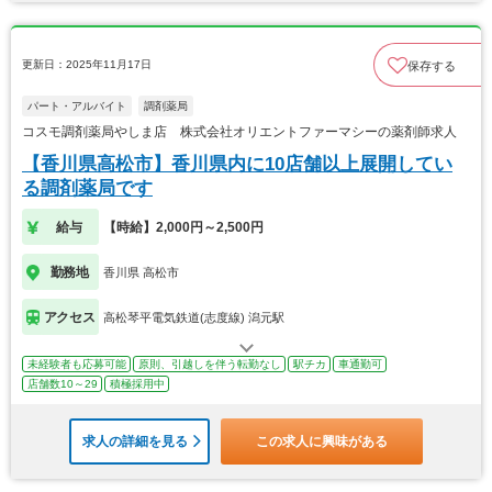
更新日：2025年11月17日
保存する
パート・アルバイト
調剤薬局
コスモ調剤薬局やしま店 株式会社オリエントファーマシーの薬剤師求人
【香川県高松市】香川県内に10店舗以上展開してい
る調剤薬局です
給与
【時給】2,000円～2,500円
勤務地
香川県 高松市
アクセス
高松琴平電気鉄道(志度線) 潟元駅
未経験者も応募可能
原則、引越しを伴う転勤なし
駅チカ
車通勤可
店舗数10～29
積極採用中
求人の詳細を見る
この求人に興味がある