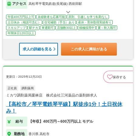
アクセス
高松琴平電気鉄道(長尾線) 西前田駅
年収400万円以上可
未経験者も応募可能
原則、引越しを伴う転勤なし
土日休み（相談可含む）
住宅補助（手当）あり
産休・育休取得実績有り
スキルアップ
駅チカ
車通勤可
店舗数30以上
積極採用中
夏～秋入職可
年間休日120日以上
求人の詳細を見る
この求人に興味がある
更新日：2025年12月23日
保存する
正社員
調剤薬局
ミカワ調剤薬局栗林店 株式会社三河薬品の薬剤師求人
【高松市／琴平電鉄琴平線】駅徒歩1分！土日祝休
み！
給与
【年収】400万円～600万円以上 モデル
勤務地
香川県 高松市