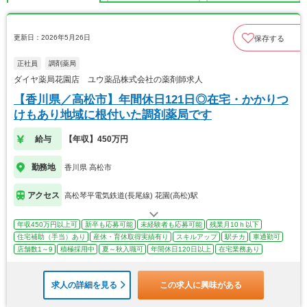
更新日：2026年5月26日
保存する
正社員
調剤薬局
ダイヤ薬局花園店 ユウ薬品株式会社の薬剤師求人
【香川県／高松市】年間休日121日◎在宅・かかりつ
けもあり地域に根付いた調剤薬局です
給与
【年収】450万円
勤務地
香川県 高松市
アクセス
高松琴平電気鉄道(長尾線) 花園(高松)駅
年収450万円以上可
新卒も応募可能
未経験者も応募可能
残業月10ｈ以下
住宅補助（手当）あり
産休・育休取得実績有り
スキルアップ
駅チカ
車通勤可
店舗数1～9
積極採用中
夏～秋入職可
年間休日120日以上
在宅業務あり
求人の詳細を見る
この求人に興味がある