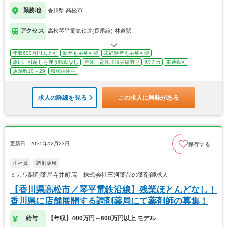
勤務地
香川県 高松市
アクセス
高松琴平電気鉄道(長尾線) 林道駅
年収600万円以上可
新卒も応募可能
未経験者も応募可能
原則、引越しを伴う転勤なし
産休・育休取得実績有り
駅チカ
車通勤可
店舗数10～29
積極採用中
求人の詳細を見る
この求人に興味がある
更新日：2025年12月23日
保存する
正社員
調剤薬局
ミカワ調剤薬局寺井町店 株式会社三河薬品の薬剤師求人
【香川県高松市／琴平電鉄沿線】残業ほとんどなし！
香川県に店舗展開する調剤薬局にて薬剤師の募集！
給与
【年収】400万円～600万円以上 モデル