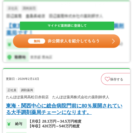
更新日：2026年2月13日
保存する
正社員
調剤薬局
たんぽぽ薬局高松日赤前店 たんぽぽ薬局株式会社の薬剤師求人
東海・関西中心に総合病院門前に80％展開されてい
る大手調剤薬局チェーンになります。
【月収】28.3万円～34.5万円程度
給与
【年収】420万円～540万円程度