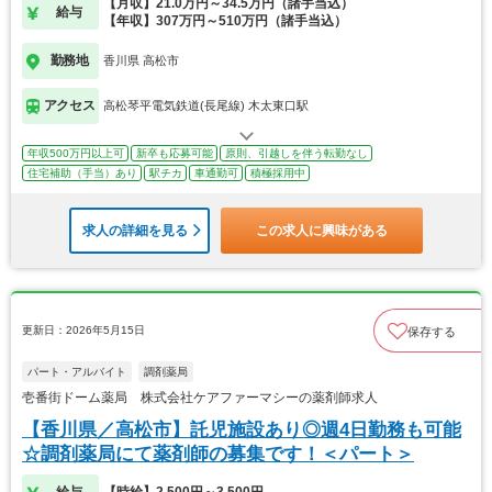
【月収】21.0万円～34.5万円（諸手当込）
給与
【年収】307万円～510万円（諸手当込）
勤務地
香川県 高松市
アクセス
高松琴平電気鉄道(長尾線) 木太東口駅
年収500万円以上可
新卒も応募可能
原則、引越しを伴う転勤なし
住宅補助（手当）あり
駅チカ
車通勤可
積極採用中
求人の詳細を見る
この求人に興味がある
更新日：2026年5月15日
保存する
パート・アルバイト
調剤薬局
壱番街ドーム薬局 株式会社ケアファーマシーの薬剤師求人
【香川県／高松市】託児施設あり◎週4日勤務も可能
☆調剤薬局にて薬剤師の募集です！＜パート＞