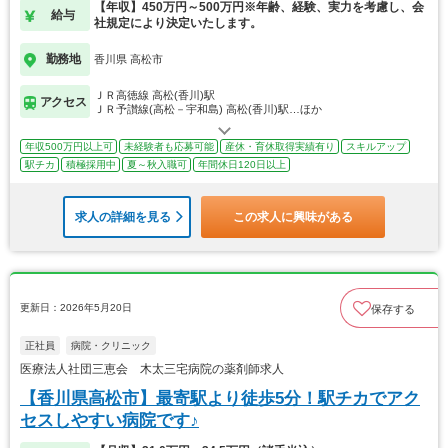
【年収】450万円～500万円※年齢、経験、実力を考慮し、会
給与
社規定により決定いたします。
勤務地
香川県 高松市
ＪＲ高徳線 高松(香川)駅
アクセス
ＪＲ予讃線(高松－宇和島) 高松(香川)駅…ほか
年収500万円以上可
未経験者も応募可能
産休・育休取得実績有り
スキルアップ
駅チカ
積極採用中
夏～秋入職可
年間休日120日以上
求人の詳細を見る
この求人に興味がある
更新日：2026年5月20日
保存する
正社員
病院・クリニック
医療法人社団三恵会 木太三宅病院の薬剤師求人
【香川県高松市】最寄駅より徒歩5分！駅チカでアク
セスしやすい病院です♪