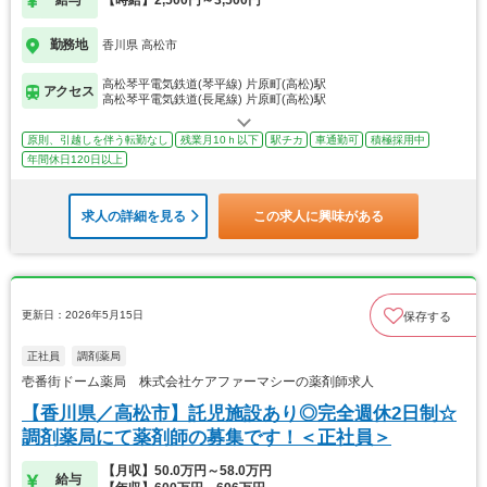
給与
【時給】2,500円～3,500円
勤務地
香川県 高松市
高松琴平電気鉄道(琴平線) 片原町(高松)駅
アクセス
高松琴平電気鉄道(長尾線) 片原町(高松)駅
原則、引越しを伴う転勤なし
残業月10ｈ以下
駅チカ
車通勤可
積極採用中
年間休日120日以上
求人の詳細を見る
この求人に興味がある
更新日：2026年5月15日
保存する
正社員
調剤薬局
壱番街ドーム薬局 株式会社ケアファーマシーの薬剤師求人
【香川県／高松市】託児施設あり◎完全週休2日制☆
調剤薬局にて薬剤師の募集です！＜正社員＞
【月収】50.0万円～58.0万円
給与