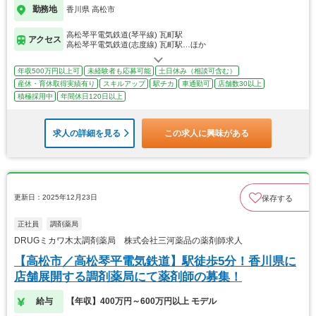
勤務地
香川県 高松市
高松琴平電気鉄道(琴平線) 瓦町駅
アクセス
高松琴平電気鉄道(志度線) 瓦町駅…ほか
年収500万円以上可
未経験者も応募可能
土日休み（相談可含む）
産休・育休取得実績有り
スキルアップ
駅チカ
車通勤可
店舗数30以上
積極採用中
年間休日120日以上
求人の詳細を見る
この求人に興味がある
更新日：2025年12月23日
保存する
正社員
調剤薬局
DRUGミカワ木太調剤薬局 株式会社三河薬品の薬剤師求人
【高松市／高松琴平電気鉄道】駅徒歩5分！香川県に
店舗展開する調剤薬局にて薬剤師の募集！
給与
【年収】400万円～600万円以上 モデル