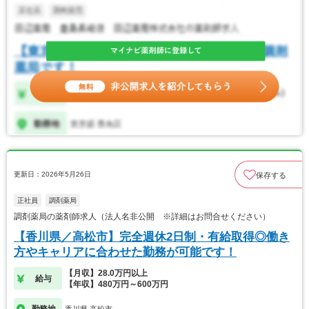
更新日：2026年5月26日
保存する
正社員
調剤薬局
調剤薬局の薬剤師求人（法人名非公開 ※詳細はお問合せください）
【香川県／高松市】完全週休2日制・有給取得◎働き
方やキャリアに合わせた勤務が可能です！
【月収】28.0万円以上
給与
【年収】480万円～600万円