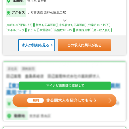
勤務地
香川県 高松市
アクセス
ＪＲ高徳線 栗林公園北口駅
年収600万円以上可
新卒も応募可能
未経験者も応募可能
残業月10ｈ以下
スキルアップ
駅チカ
車通勤可
店舗数10～29
積極採用中
夏～秋入職可
求人の詳細を見る
この求人に興味がある