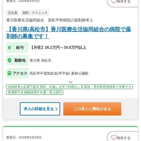
更新日：2026年8月5日
保存する
正社員
病院・クリニック
香川医療生活協同組合 高松平和病院の薬剤師求人
【香川県/高松市】香川医療生活協同組合の病院で薬
剤師の募集です！
給与
【月収】26.2万円～34.9万円以上
勤務地
香川県 高松市
アクセス
高松琴平電気鉄道(琴平線) 栗林公園駅
未経験者も応募可能
原則、引越しを伴う転勤なし
産休・育休取得実績有り
駅チカ
車通勤可
積極採用中
夏～秋入職可
求人の詳細を見る
この求人に興味がある
更新日：2026年5月26日
保存する