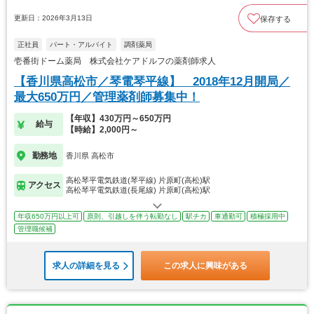
更新日：2026年3月13日
保存する
正社員
パート・アルバイト
調剤薬局
壱番街ドーム薬局 株式会社ケアドルフの薬剤師求人
【香川県高松市／琴電琴平線】 2018年12月開局／
最大650万円／管理薬剤師募集中！
【年収】430万円～650万円
給与
【時給】2,000円～
勤務地
香川県 高松市
高松琴平電気鉄道(琴平線) 片原町(高松)駅
アクセス
高松琴平電気鉄道(長尾線) 片原町(高松)駅
年収650万円以上可
原則、引越しを伴う転勤なし
駅チカ
車通勤可
積極採用中
管理職候補
求人の詳細を見る
この求人に興味がある