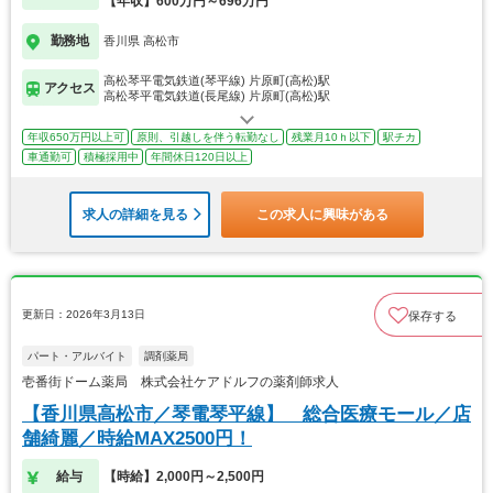
【年収】600万円～696万円
勤務地
香川県 高松市
高松琴平電気鉄道(琴平線) 片原町(高松)駅
アクセス
高松琴平電気鉄道(長尾線) 片原町(高松)駅
年収650万円以上可
原則、引越しを伴う転勤なし
残業月10ｈ以下
駅チカ
車通勤可
積極採用中
年間休日120日以上
求人の詳細を見る
この求人に興味がある
更新日：2026年3月13日
保存する
パート・アルバイト
調剤薬局
壱番街ドーム薬局 株式会社ケアドルフの薬剤師求人
【香川県高松市／琴電琴平線】 総合医療モール／店
舗綺麗／時給MAX2500円！
給与
【時給】2,000円～2,500円