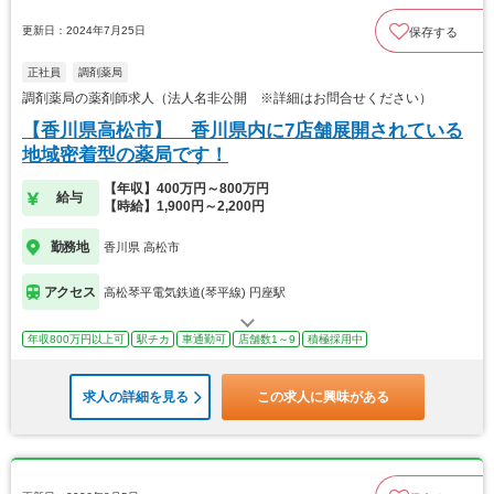
更新日：2024年7月25日
保存する
正社員
調剤薬局
調剤薬局の薬剤師求人（法人名非公開 ※詳細はお問合せください）
【香川県高松市】 香川県内に7店舗展開されている
地域密着型の薬局です！
【年収】400万円～800万円
給与
【時給】1,900円～2,200円
勤務地
香川県 高松市
アクセス
高松琴平電気鉄道(琴平線) 円座駅
年収800万円以上可
駅チカ
車通勤可
店舗数1～9
積極採用中
求人の詳細を見る
この求人に興味がある