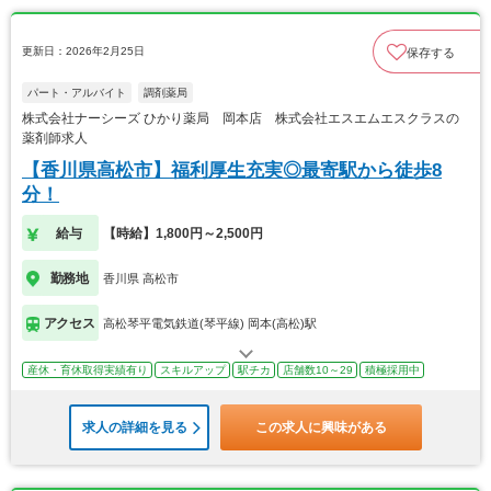
更新日：2026年2月25日
保存する
パート・アルバイト
調剤薬局
株式会社ナーシーズ ひかり薬局 岡本店 株式会社エスエムエスクラスの
薬剤師求人
【香川県高松市】福利厚生充実◎最寄駅から徒歩8
分！
給与
【時給】1,800円～2,500円
勤務地
香川県 高松市
アクセス
高松琴平電気鉄道(琴平線) 岡本(高松)駅
産休・育休取得実績有り
スキルアップ
駅チカ
店舗数10～29
積極採用中
求人の詳細を見る
この求人に興味がある