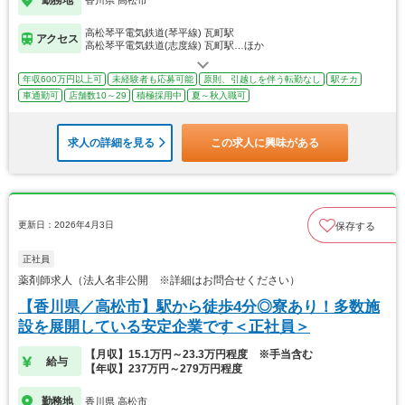
勤務地
香川県 高松市
高松琴平電気鉄道(琴平線) 瓦町駅
アクセス
高松琴平電気鉄道(志度線) 瓦町駅…ほか
年収600万円以上可
未経験者も応募可能
原則、引越しを伴う転勤なし
駅チカ
車通勤可
店舗数10～29
積極採用中
夏～秋入職可
求人の詳細を見る
この求人に興味がある
更新日：2026年4月3日
保存する
正社員
薬剤師求人（法人名非公開 ※詳細はお問合せください）
【香川県／高松市】駅から徒歩4分◎寮あり！多数施
設を展開している安定企業です＜正社員＞
【月収】15.1万円～23.3万円程度 ※手当含む
給与
【年収】237万円～279万円程度
勤務地
香川県 高松市