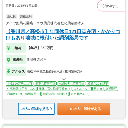
更新日：2025年1月13日
保存する
正社員
調剤薬局
ダイヤ薬局花園店 ユウ薬品株式会社の薬剤師求人
【香川県／高松市】年間休日121日◎在宅・かかりつ
けもあり地域に根付いた調剤薬局です
給与
【年収】360万円
勤務地
香川県 高松市
アクセス
高松琴平電気鉄道(長尾線) 花園(高松)駅
年収350万円以上可
新卒も応募可能
未経験者も応募可能
残業月10ｈ以下
住宅補助（手当）あり
産休・育休取得実績有り
スキルアップ
駅チカ
車通勤可
店舗数1～9
積極採用中
年間休日120日以上
在宅業務あり
求人の詳細を見る
この求人に興味がある