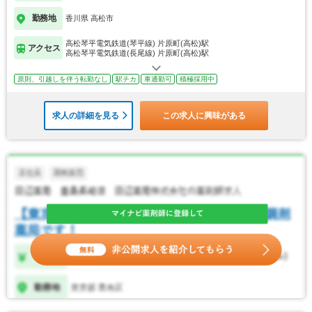
勤務地
香川県 高松市
高松琴平電気鉄道(琴平線) 片原町(高松)駅
アクセス
高松琴平電気鉄道(長尾線) 片原町(高松)駅
原則、引越しを伴う転勤なし
駅チカ
車通勤可
積極採用中
求人の詳細を見る
この求人に興味がある