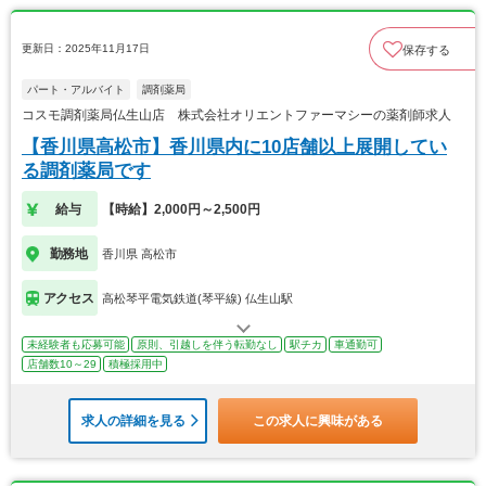
更新日：2025年11月17日
保存する
パート・アルバイト
調剤薬局
コスモ調剤薬局仏生山店 株式会社オリエントファーマシーの薬剤師求人
【香川県高松市】香川県内に10店舗以上展開してい
る調剤薬局です
給与
【時給】2,000円～2,500円
勤務地
香川県 高松市
アクセス
高松琴平電気鉄道(琴平線) 仏生山駅
未経験者も応募可能
原則、引越しを伴う転勤なし
駅チカ
車通勤可
店舗数10～29
積極採用中
求人の詳細を見る
この求人に興味がある