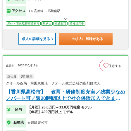
アクセス
ＪＲ高徳線 古高松南駅
産休・育休取得実績有り
駅チカ
車通勤可
積極採用中
求人の詳細を見る
この求人に興味がある
更新日：2026年6月18日
保存する
正社員
調剤薬局
クオール薬局 前田東町店 クオール株式会社の薬剤師求人
【香川県高松市】 教育・研修制度充実／残業少なめ
／パート可／週20時間以上で社会保険加入できま
す！
【月収】26.0万円～33.0万円程度 モデル
給与
【年収】400万円以上 モデル
勤務地
香川県 高松市