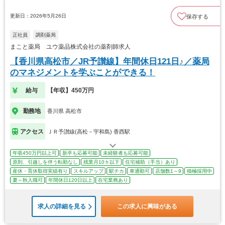
更新日：2026年5月26日
保存する
正社員
調剤薬局
まこと薬局 ユウ薬品株式会社の薬剤師求人
【香川県高松市／JR予讃線】年間休日121日♪／薬局
のマネジメントを学ぶことができる！
給与
【年収】450万円
勤務地
香川県 高松市
アクセス
ＪＲ予讃線(高松－宇和島) 香西駅
年収450万円以上可
新卒も応募可能
未経験者も応募可能
原則、引越しを伴う転勤なし
残業月10ｈ以下
住宅補助（手当）あり
産休・育休取得実績有り
スキルアップ
駅チカ
車通勤可
店舗数1～9
積極採用中
夏～秋入職可
年間休日120日以上
在宅業務あり
求人の詳細を見る
この求人に興味がある