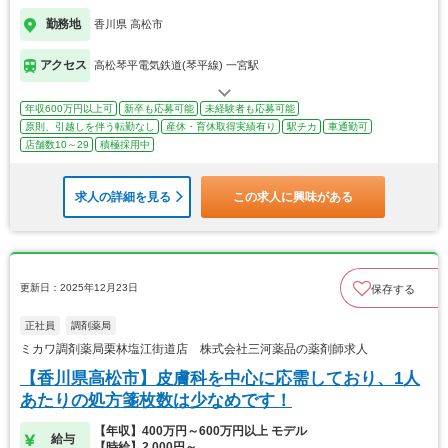
勤務地
香川県 高松市
アクセス
高松琴平電気鉄道(琴平線) 一宮駅
年収600万円以上可
新卒も応募可能
未経験者も応募可能
原則、引越しを伴う転勤なし
産休・育休取得実績有り
駅チカ
車通勤可
店舗数10～29
積極採用中
求人の詳細を見る
この求人に興味がある
更新日：2025年12月23日
保存する
正社員
調剤薬局
ミカワ調剤薬局栗林塩江街道店 株式会社三河薬品の薬剤師求人
【香川県高松市】皮膚科を中心に応需しており、1人
あたりの処方箋枚数は少なめです！
【年収】400万円～600万円以上 モデル
給与
【時給】2,000円～