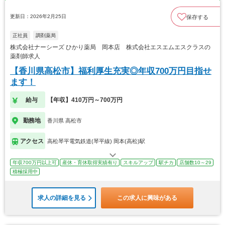
更新日：2026年2月25日
保存する
正社員
調剤薬局
株式会社ナーシーズ ひかり薬局 岡本店 株式会社エスエムエスクラスの
薬剤師求人
【香川県高松市】福利厚生充実◎年収700万円目指せ
ます！
給与
【年収】410万円～700万円
勤務地
香川県 高松市
アクセス
高松琴平電気鉄道(琴平線) 岡本(高松)駅
年収700万円以上可
産休・育休取得実績有り
スキルアップ
駅チカ
店舗数10～29
積極採用中
求人の詳細を見る
この求人に興味がある