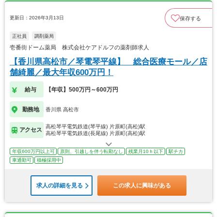
更新日：2026年3月13日
保存する
正社員
調剤薬局
壱番街ドーム薬局 株式会社ケアドルフの薬剤師求人
【香川県高松市／琴電琴平線】 総合医療モール／店
舗綺麗／最大年収600万円！
給与
【年収】500万円～600万円
勤務地
香川県 高松市
高松琴平電気鉄道(琴平線) 片原町(高松)駅
アクセス
高松琴平電気鉄道(長尾線) 片原町(高松)駅
年収600万円以上可
原則、引越しを伴う転勤なし
残業月10ｈ以下
駅チカ
車通勤可
積極採用中
求人の詳細を見る
この求人に興味がある