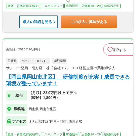
産休・育休取得実績有り
スキルアップ
車通勤可
店舗数10～29
積極採用中
求人の詳細を見る
この求人に興味がある
更新日：2025年10月8日
保存する
正社員
パート・アルバイト
調剤薬局
サンヨー薬局 南方店 株式会社エム・エス経営企画の薬剤師求人
【岡山県岡山市北区】 研修制度が充実！成長できる
環境が整っています！
【月収】23.0万円以上 モデル
給与
【時給】1,800円～
勤務地
岡山県 岡山市北区
アクセス
ＪＲ山陽本線(神戸－門司) 西川原駅
産休・育休取得実績有り
スキルアップ
車通勤可
店舗数10～29
積極採用中