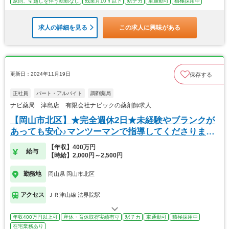
原則、引越しを伴う転勤なし
残業月10ｈ以下
駅チカ
車通勤可
積極採用中
求人の詳細を見る
この求人に興味がある
更新日：2024年11月19日
保存する
正社員
パート・アルバイト
調剤薬局
ナビ薬局 津島店 有限会社ナビックの薬剤師求人
【岡山市北区】★完全週休2日★未経験やブランクが
あっても安心♪マンツーマンで指導してくださりま
す！
【年収】400万円
給与
【時給】2,000円～2,500円
勤務地
岡山県 岡山市北区
アクセス
ＪＲ津山線 法界院駅
年収400万円以上可
産休・育休取得実績有り
駅チカ
車通勤可
積極採用中
在宅業務あり