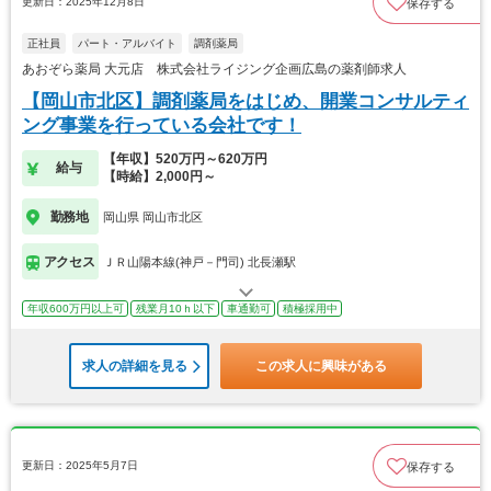
更新日：2025年12月8日
保存する
正社員
パート・アルバイト
調剤薬局
あおぞら薬局 大元店 株式会社ライジング企画広島の薬剤師求人
【岡山市北区】調剤薬局をはじめ、開業コンサルティ
ング事業を行っている会社です！
【年収】520万円～620万円
給与
【時給】2,000円～
勤務地
岡山県 岡山市北区
アクセス
ＪＲ山陽本線(神戸－門司) 北長瀬駅
年収600万円以上可
残業月10ｈ以下
車通勤可
積極採用中
求人の詳細を見る
この求人に興味がある
更新日：2025年5月7日
保存する