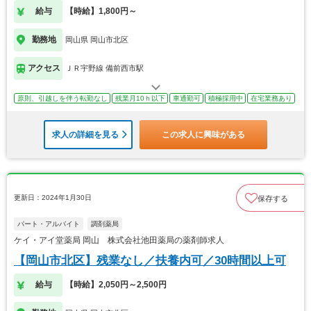
給与
【時給】1,800円～
勤務地
岡山県 岡山市北区
アクセス
ＪＲ宇野線 備前西市駅
原則、引越しを伴う転勤なし
残業月10ｈ以下
車通勤可
積極採用中
在宅業務あり
求人の詳細を見る
この求人に興味がある
更新日：2024年1月30日
保存する
パート・アルバイト
調剤薬局
ケイ・アイ堂薬局 岡山 株式会社池田薬局の薬剤師求人
【岡山市北区】残業なし／扶養内可／30時間以上可
給与
【時給】2,050円～2,500円