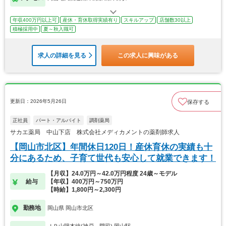
年収400万円以上可
産休・育休取得実績有り
スキルアップ
店舗数30以上
積極採用中
夏～秋入職可
求人の詳細を見る
この求人に興味がある
更新日：2026年5月26日
保存する
正社員
パート・アルバイト
調剤薬局
サカエ薬局 中山下店 株式会社メディカメントの薬剤師求人
【岡山市北区】年間休日120日！産休育休の実績も十
分にあるため、子育て世代も安心して就業できます！
【月収】24.0万円～42.0万円程度 24歳～モデル
給与
【年収】400万円～750万円
【時給】1,800円～2,300円
勤務地
岡山県 岡山市北区
ＪＲ山陽本線(神戸－門司) 岡山駅