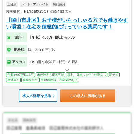
正社員
パート・アルバイト
調剤薬局
陵南薬局 Namoa株式会社の薬剤師求人
【岡山市北区】お子様がいらっしゃる方でも働きやす
い環境！在宅を積極的に行っている薬局です！
給与
【年収】400万円以上 モデル
勤務地
岡山県 岡山市北区
アクセス
ＪＲ山陽本線(神戸－門司) 庭瀬駅
年収400万円以上可
未経験者も応募可能
原則、引越しを伴う転勤なし
駅チカ
車通勤可
積極採用中
管理職候補
在宅業務あり
求人の詳細を見る
この求人に興味がある