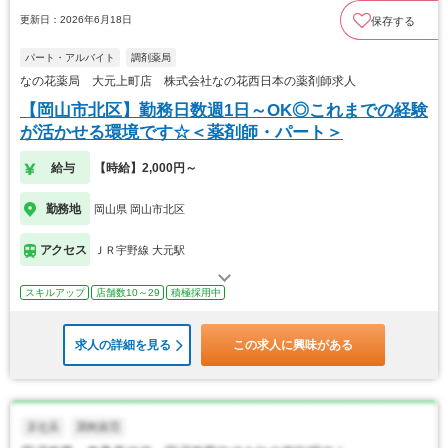
更新日：2026年6月18日
保存する
パート・アルバイト
調剤薬局
なの花薬局 大元上町店 株式会社なの花西日本の薬剤師求人
【岡山市北区】勤務日数週1日～OK◎これまでの経験
が活かせる環境です☆＜薬剤師・パート＞
給与
【時給】2,000円～
勤務地
岡山県 岡山市北区
アクセス
ＪＲ宇野線 大元駅
スキルアップ
店舗数10～29
積極採用中
求人の詳細を見る
この求人に興味がある