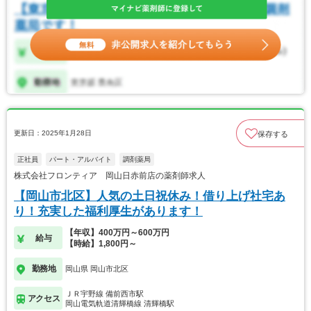
更新日：2025年1月28日
保存する
正社員
パート・アルバイト
調剤薬局
株式会社フロンティア 岡山日赤前店の薬剤師求人
【岡山市北区】人気の土日祝休み！借り上げ社宅あ
り！充実した福利厚生があります！
【年収】400万円～600万円
給与
【時給】1,800円～
勤務地
岡山県 岡山市北区
ＪＲ宇野線 備前西市駅
アクセス
岡山電気軌道清輝橋線 清輝橋駅