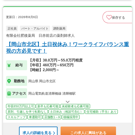
更新日：2026年8月6日
保存する
正社員
パート・アルバイト
調剤薬局
有限会社肥後薬局 日赤前店の薬剤師求人
【岡山市北区】土日祝休み！ワークライフバランス重
視の方必見です！
【月収】38.0万円～55.0万円程度
給与
【年収】460万円～650万円
【時給】2,000円～
勤務地
岡山県 岡山市北区
アクセス
岡山電気軌道清輝橋線 清輝橋駅
年収650万円以上可
新卒も応募可能
未経験者も応募可能
原則、引越しを伴う転勤なし
土日休み（相談可含む）
住宅補助（手当）あり
スキルアップ
車通勤可
店舗数1～9
積極採用中
求人の詳細を見る
この求人に興味がある