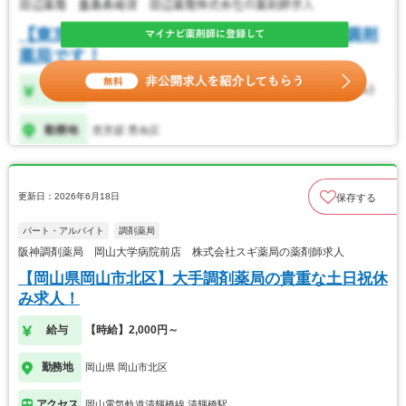
更新日：2026年6月18日
保存する
パート・アルバイト
調剤薬局
阪神調剤薬局 岡山大学病院前店 株式会社スギ薬局の薬剤師求人
【岡山県岡山市北区】大手調剤薬局の貴重な土日祝休
み求人！
給与
【時給】2,000円～
勤務地
岡山県 岡山市北区
アクセス
岡山電気軌道清輝橋線 清輝橋駅