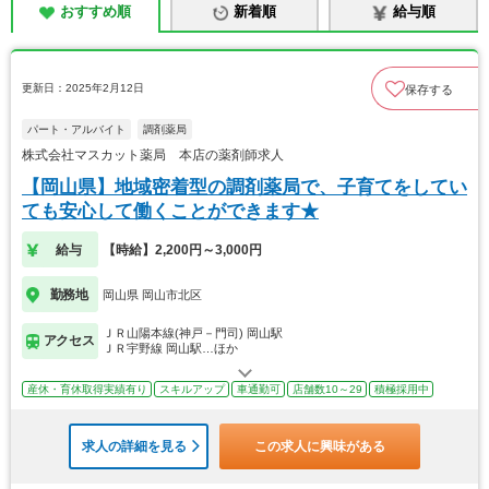
おすすめ順
新着順
給与順
更新日：2025年2月12日
保存する
パート・アルバイト
調剤薬局
株式会社マスカット薬局 本店の薬剤師求人
【岡山県】地域密着型の調剤薬局で、子育てをしてい
ても安心して働くことができます★
給与
【時給】2,200円～3,000円
勤務地
岡山県 岡山市北区
ＪＲ山陽本線(神戸－門司) 岡山駅
アクセス
ＪＲ宇野線 岡山駅…ほか
産休・育休取得実績有り
スキルアップ
車通勤可
店舗数10～29
積極採用中
求人の詳細を見る
この求人に興味がある