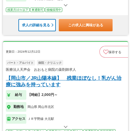
残業月10ｈ以下
車通勤可
積極採用中
求人の詳細を見る
この求人に興味がある
更新日：2024年12月12日
保存する
パート・アルバイト
病院・クリニック
医療法人天声会 おおもと病院の薬剤師求人
【岡山市／JR山陽本線】 残業ほぼなし！乳がん治
療に強みを持っています
給与
【時給】2,000円～
勤務地
岡山県 岡山市北区
アクセス
ＪＲ宇野線 大元駅