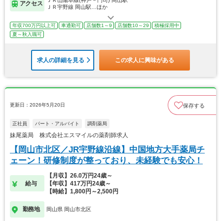
アクセス
ＪＲ宇野線 岡山駅…ほか
年収700万円以上可
車通勤可
店舗数1～9
店舗数10～29
積極採用中
夏～秋入職可
求人の詳細を見る
この求人に興味がある
更新日：2026年5月20日
保存する
正社員
パート・アルバイト
調剤薬局
妹尾薬局 株式会社エスマイルの薬剤師求人
【岡山市北区／JR宇野線沿線】中国地方大手薬局チ
ェーン！研修制度が整っており、未経験でも安心！
【月収】26.0万円24歳～
給与
【年収】417万円24歳～
【時給】1,800円～2,500円
勤務地
岡山県 岡山市北区