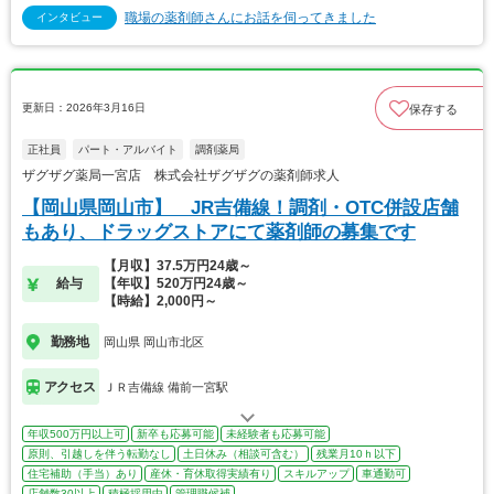
職場の薬剤師さんにお話を伺ってきました
インタビュー
更新日：2026年3月16日
保存する
正社員
パート・アルバイト
調剤薬局
ザグザグ薬局一宮店 株式会社ザグザグの薬剤師求人
【岡山県岡山市】 JR吉備線！調剤・OTC併設店舗
もあり、ドラッグストアにて薬剤師の募集です
【月収】37.5万円24歳～
給与
【年収】520万円24歳～
【時給】2,000円～
勤務地
岡山県 岡山市北区
アクセス
ＪＲ吉備線 備前一宮駅
年収500万円以上可
新卒も応募可能
未経験者も応募可能
原則、引越しを伴う転勤なし
土日休み（相談可含む）
残業月10ｈ以下
住宅補助（手当）あり
産休・育休取得実績有り
スキルアップ
車通勤可
店舗数30以上
積極採用中
管理職候補