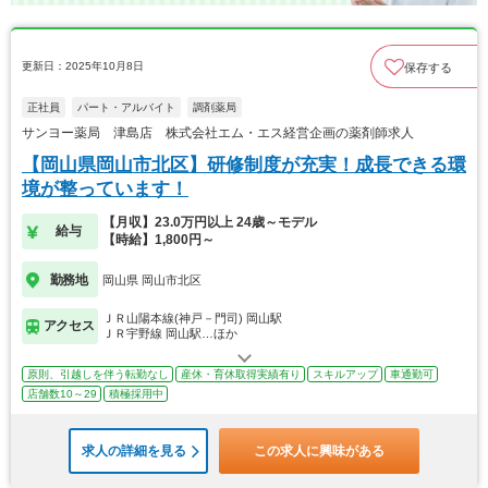
更新日：2025年10月8日
保存する
正社員
パート・アルバイト
調剤薬局
サンヨー薬局 津島店 株式会社エム・エス経営企画の薬剤師求人
【岡山県岡山市北区】研修制度が充実！成長できる環
境が整っています！
【月収】23.0万円以上 24歳～モデル
給与
【時給】1,800円～
勤務地
岡山県 岡山市北区
ＪＲ山陽本線(神戸－門司) 岡山駅
アクセス
ＪＲ宇野線 岡山駅…ほか
原則、引越しを伴う転勤なし
産休・育休取得実績有り
スキルアップ
車通勤可
店舗数10～29
積極採用中
求人の詳細を見る
この求人に興味がある