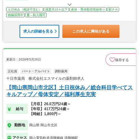
土日休み（相談可含む）
残業月10ｈ以下
産休・育休取得実績有り
駅チカ
積極採用中
夏～秋入職可
求人の詳細を見る
この求人に興味がある
更新日：2026年5月26日
保存する
正社員
パート・アルバイト
調剤薬局
十日市薬局 株式会社エスマイルの薬剤師求人
【岡山県岡山市北区】土日祝休み／総合科目学べてス
キルアップ／母体安定／福利厚生充実
【月収】26.0万円24歳～
給与
【年収】417万円24歳～
【時給】1,800円～
勤務地
岡山県 岡山市北区
アクセス
岡山電気軌道清輝橋線 清輝橋駅