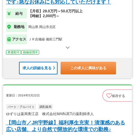
です♪急なお休みにも対応していただけます！
【月収】28.0万円～50.0万円以上
給与
【時給】2,000円～
勤務地
岡山県 岡山市北区
アクセス
ＪＲ吉備線 備前三門駅
車通勤可
積極採用中
求人の詳細を見る
この求人に興味がある
更新日：2024年5月22日
保存する
パート・アルバイト
調剤薬局
ゆずりは薬局青江店 株式会社MAINJETの薬剤師求人
【岡山市／JR宇野線】福利厚生充実！清潔感のある
広い店舗、より自然で開放的な環境での勤務♪