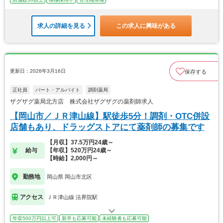
求人の詳細を見る
この求人に興味がある
更新日：2026年3月16日
保存する
正社員
パート・アルバイト
調剤薬局
ザグザグ薬局北方店 株式会社ザグザグの薬剤師求人
【岡山市／ＪＲ津山線】駅徒歩5分！調剤・OTC併設
店舗もあり、ドラッグストアにて薬剤師の募集です
【月収】37.5万円24歳～
給与
【年収】520万円24歳～
【時給】2,000円～
勤務地
岡山県 岡山市北区
アクセス
ＪＲ津山線 法界院駅
年収500万円以上可
新卒も応募可能
未経験者も応募可能