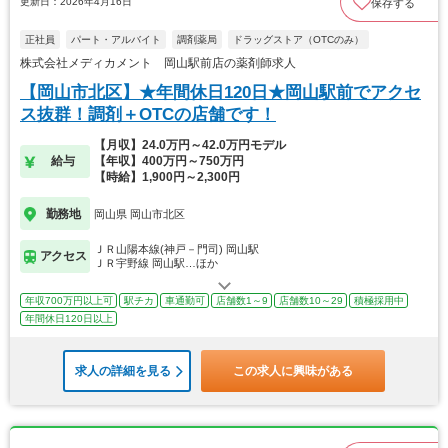
更新日：2026年4月16日
保存する
正社員
パート・アルバイト
調剤薬局
ドラッグストア（OTCのみ）
株式会社メディカメント 岡山駅前店の薬剤師求人
【岡山市北区】★年間休日120日★岡山駅前でアクセ
ス抜群！調剤＋OTCの店舗です！
【月収】24.0万円～42.0万円モデル
給与
【年収】400万円～750万円
【時給】1,900円～2,300円
勤務地
岡山県 岡山市北区
ＪＲ山陽本線(神戸－門司) 岡山駅
アクセス
ＪＲ宇野線 岡山駅…ほか
年収700万円以上可
駅チカ
車通勤可
店舗数1～9
店舗数10～29
積極採用中
年間休日120日以上
求人の詳細を見る
この求人に興味がある