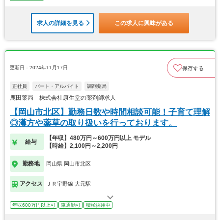
求人の詳細を見る
この求人に興味がある
更新日：2024年11月17日
保存する
正社員
パート・アルバイト
調剤薬局
鹿田薬局 株式会社康生堂の薬剤師求人
【岡山市北区】勤務日数や時間相談可能！子育て理解
◎漢方や薬草の取り扱いを行っております。
【年収】480万円～600万円以上 モデル
給与
【時給】2,100円～2,200円
勤務地
岡山県 岡山市北区
アクセス
ＪＲ宇野線 大元駅
年収600万円以上可
車通勤可
積極採用中