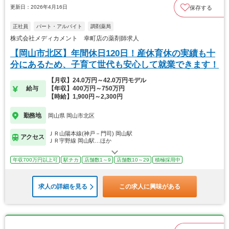
更新日：2026年4月16日
保存する
正社員
パート・アルバイト
調剤薬局
株式会社メディカメント 幸町店の薬剤師求人
【岡山市北区】年間休日120日！産休育休の実績も十
分にあるため、子育て世代も安心して就業できます！
【月収】24.0万円～42.0万円モデル
給与
【年収】400万円～750万円
【時給】1,900円～2,300円
勤務地
岡山県 岡山市北区
ＪＲ山陽本線(神戸－門司) 岡山駅
アクセス
ＪＲ宇野線 岡山駅…ほか
年収700万円以上可
駅チカ
店舗数1～9
店舗数10～29
積極採用中
求人の詳細を見る
この求人に興味がある