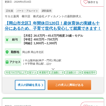
更新日：2026年4月16日
保存する
正社員
パート・アルバイト
調剤薬局
サカエ薬局 柳川店 株式会社メディカメントの薬剤師求人
【岡山市北区】年間休日120日！産休育休の実績も十
分にあるため、子育て世代も安心して就業できます！
【月収】26.0万円～45.0万円程度 24歳～モデル
給与
【年収】400万円～750万円
【時給】1,900円～2,300円
勤務地
岡山県 岡山市北区
ＪＲ山陽本線(神戸－門司) 岡山駅
アクセス
ＪＲ宇野線 岡山駅…ほか
年収700万円以上可
駅チカ
車通勤可
店舗数1～9
店舗数10～29
積極採用中
求人の詳細を見る
この求人に興味がある