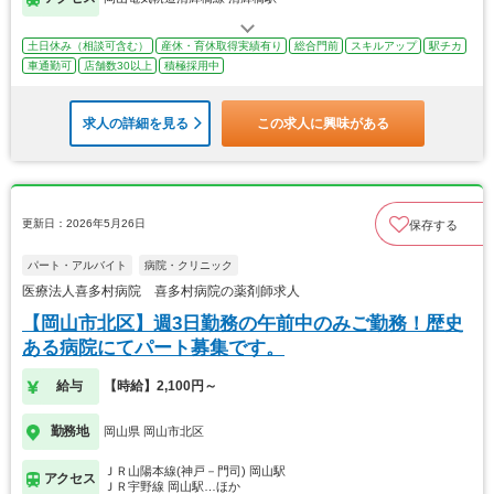
土日休み（相談可含む）
産休・育休取得実績有り
総合門前
スキルアップ
駅チカ
車通勤可
店舗数30以上
積極採用中
求人の詳細を見る
この求人に興味がある
更新日：2026年5月26日
保存する
パート・アルバイト
病院・クリニック
医療法人喜多村病院 喜多村病院の薬剤師求人
【岡山市北区】週3日勤務の午前中のみご勤務！歴史
ある病院にてパート募集です。
給与
【時給】2,100円～
勤務地
岡山県 岡山市北区
ＪＲ山陽本線(神戸－門司) 岡山駅
アクセス
ＪＲ宇野線 岡山駅…ほか