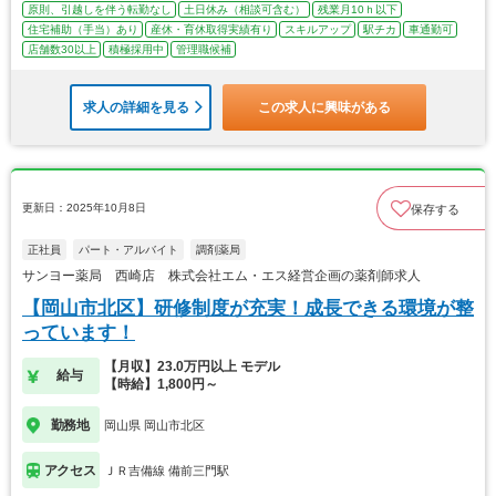
原則、引越しを伴う転勤なし
土日休み（相談可含む）
残業月10ｈ以下
住宅補助（手当）あり
産休・育休取得実績有り
スキルアップ
駅チカ
車通勤可
店舗数30以上
積極採用中
管理職候補
求人の詳細を見る
この求人に興味がある
更新日：2025年10月8日
保存する
正社員
パート・アルバイト
調剤薬局
サンヨー薬局 西崎店 株式会社エム・エス経営企画の薬剤師求人
【岡山市北区】研修制度が充実！成長できる環境が整
っています！
【月収】23.0万円以上 モデル
給与
【時給】1,800円～
勤務地
岡山県 岡山市北区
アクセス
ＪＲ吉備線 備前三門駅