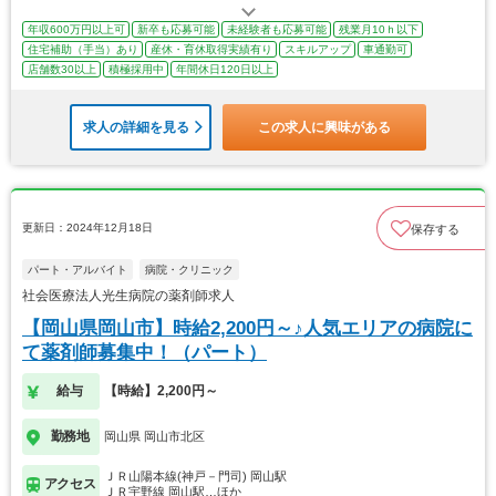
年収600万円以上可
新卒も応募可能
未経験者も応募可能
残業月10ｈ以下
住宅補助（手当）あり
産休・育休取得実績有り
スキルアップ
車通勤可
店舗数30以上
積極採用中
年間休日120日以上
求人の詳細を見る
この求人に興味がある
更新日：2024年12月18日
保存する
パート・アルバイト
病院・クリニック
社会医療法人光生病院の薬剤師求人
【岡山県岡山市】時給2,200円～♪人気エリアの病院に
て薬剤師募集中！（パート）
給与
【時給】2,200円～
勤務地
岡山県 岡山市北区
ＪＲ山陽本線(神戸－門司) 岡山駅
アクセス
ＪＲ宇野線 岡山駅…ほか