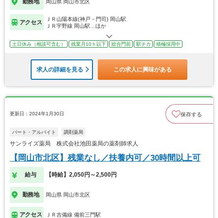
勤務地
岡山県 岡山市北区
ＪＲ山陽本線(神戸－門司) 岡山駅
アクセス
ＪＲ宇野線 岡山駅…ほか
土日休み（相談可含む）
残業月10ｈ以下
総合門前
駅チカ
積極採用中
求人の詳細を見る
この求人に興味がある
更新日：2024年1月30日
保存する
パート・アルバイト
調剤薬局
サンライズ薬局 株式会社池田薬局の薬剤師求人
【岡山市北区】残業なし／扶養内可／30時間以上可
給与
【時給】2,050円～2,500円
勤務地
岡山県 岡山市北区
アクセス
ＪＲ吉備線 備前三門駅