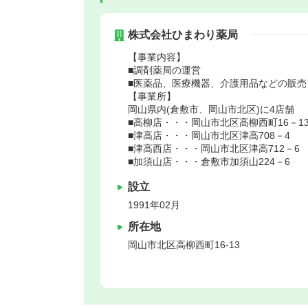
株式会社ひまわり薬局
【事業内容】
■調剤薬局の運営
■医薬品、医療機器、介護用品などの販売
【事業所】
岡山県内(倉敷市、岡山市北区)に4店舗
■高柳店・・・岡山市北区高柳西町16－1
■津高店・・・岡山市北区津高708－4
■津高西店・・・岡山市北区津高712－6
■加須山店・・・倉敷市加須山224－6
設立
1991年02月
所在地
岡山市北区
高柳西町16-13