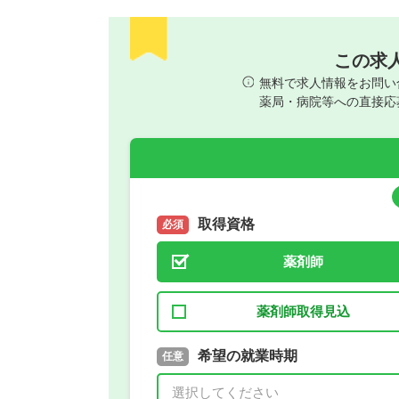
この求
無料で求人情報をお問い
薬局・病院等への直接応
取得資格
必須
薬剤師
薬剤師取得見込
取得予定年
希望の就業時期
必須
任意
年 3月