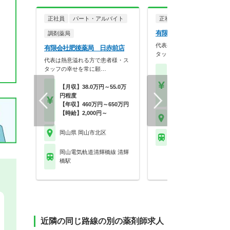
正社員
パート・アルバイト
正社員
調剤薬局
有限会社肥後薬局 鹿田本
調剤薬局
代表は熱意溢れる方で患者様
有限会社肥後薬局 日赤前店
タッフの幸せを常に願…
代表は熱意溢れる方で患者様・ス
タッフの幸せを常に願…
【月収】38.0万円～55.
円程度
【月収】38.0万円～55.0万
【年収】460万円～65
円程度
【時給】2,000円～
【年収】460万円～650万円
【時給】2,000円～
岡山県 岡山市北区
岡山県 岡山市北区
ＪＲ宇野線 大元駅
岡山電気軌道清輝橋線 清輝
橋駅
近隣の同じ路線の別の薬剤師求人