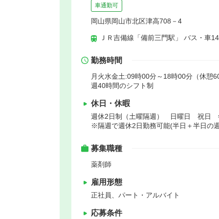
車通勤可
岡山県岡山市北区津高708－4
ＪＲ吉備線「備前三門駅」 バス・車1
勤務時間
月火水金土:09時00分～18時00分（休憩6
週40時間のシフト制
休日・休暇
週休2日制（土曜隔週） 日曜日 祝日
※隔週で週休2日勤務可能(半日＋半日の週
募集職種
薬剤師
雇用形態
正社員、パート・アルバイト
応募条件