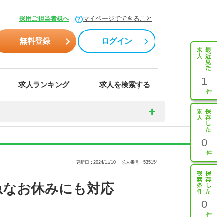
採用ご担当者様へ
マイページでできること
無料登録
ログイン
1
求人ランキング
求人を検索する
0
更新日：2024/11/10
求人番号：535154
急なお休みにも対応
0