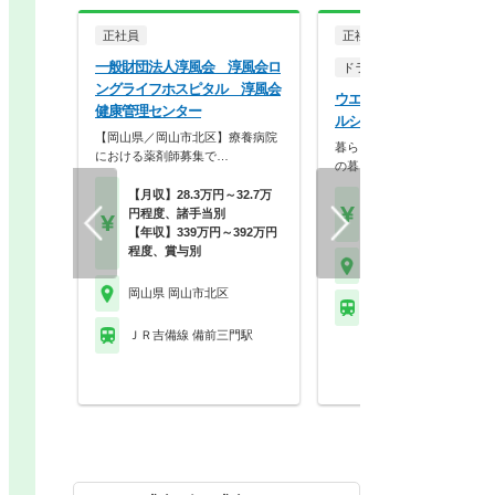
正社員
正社員
一般財団法人淳風会 淳風会ロ
ドラッグストア（調剤併設
ングライフホスピタル 淳風会
ウエルシア薬局株式会社 
健康管理センター
ルシア岡山奉還町店
【岡山県／岡山市北区】療養病院
暮らしを支える仕事だから、
における薬剤師募集で…
の暮らしも大切に。業…
【月収】28.3万円～32.7万
【月収】33.5万円
円程度、諸手当別
【年収】515万円～65
【年収】339万円～392万円
程度、賞与別
岡山県 岡山市北区
岡山県 岡山市北区
ＪＲ吉備線 備前三門駅
ＪＲ吉備線 備前三門駅