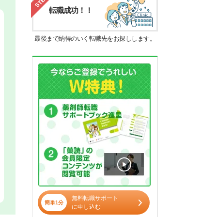
STEP4
転職成功！！
最後まで納得のいく転職先をお探しします。
無料転職サポート
簡単1分
に申し込む