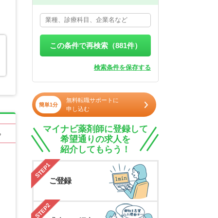
この条件で再検索（
881
件）
検索条件を保存する
無料転職サポートに
簡単1分
申し込む
マイナビ薬剤師に登録して
る
希望通りの求人を
紹介してもらう！
STEP1
ご登録
STEP2