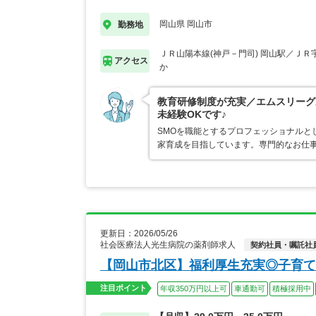
岡山県 岡山市
勤務地
ＪＲ山陽本線(神戸－門司) 岡山駅／ＪＲ
アクセス
か
教育研修制度が充実／エムスリーグ
未経験OKです♪
SMOを職能とするプロフェッショナルと
家育成を目指しています。専門的なお仕
更新日：2026/05/26
社会医療法人光生病院の薬剤師求人
契約社員・嘱託社
【岡山市北区】福利厚生充実◎子育て
注目ポイント
年収350万円以上可
車通勤可
積極採用中