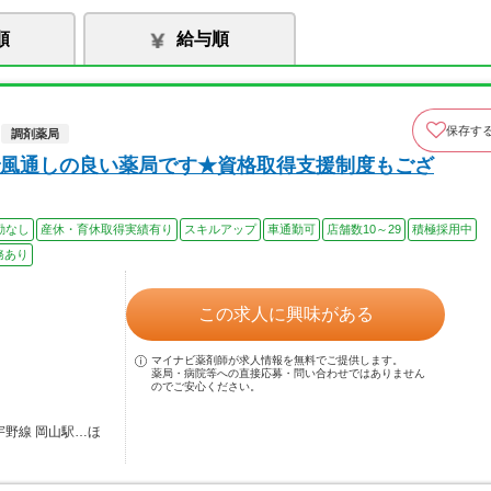
順
給与順
保存す
調剤薬局
風通しの良い薬局です★資格取得支援制度もござ
勤なし
産休・育休取得実績有り
スキルアップ
車通勤可
店舗数10～29
積極採用中
務あり
この求人に興味がある
マイナビ薬剤師が求人情報を無料でご提供します。
薬局・病院等への直接応募・問い合わせではありません
のでご安心ください。
宇野線 岡山駅…ほ