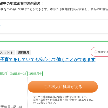
躍中の地域密着型調剤薬局！
業務をこの会社で学ぶことができます。本部には教育部門長が在籍し、最新の医薬品
た
保存す
アルバイト
調剤薬局
子育てをしていても安心して働くことができます
通勤可
店舗数10～29
積極採用中
この求人に興味がある
マイナビ薬剤師が求人情報を無料でご提供します。
薬局・病院等への直接応募・問い合わせではありません
のでご安心ください。
宇野線 岡山駅…ほ