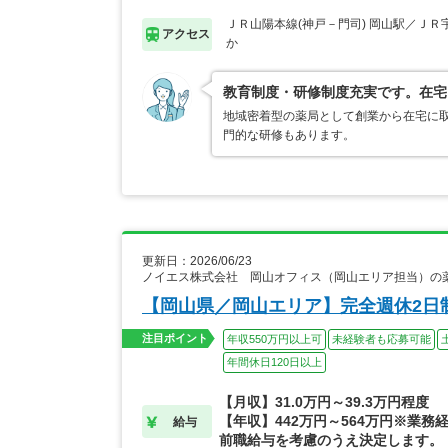
ＪＲ山陽本線(神戸－門司) 岡山駅／ＪＲ
アクセス
か
教育制度・研修制度充実です。在宅
地域密着型の薬局として創業から在宅に取
門的な研修もあります。
更新日：2026/06/23
ノイエス株式会社 岡山オフィス（岡山エリア担当）の
【岡山県／岡山エリア】完全週休2日制
注目ポイント
年収550万円以上可
未経験者も応募可能
年間休日120日以上
【月収】31.0万円～39.3万円程度
【年収】442万円～564万円※業務
給与
前職給与を考慮のうえ決定します。