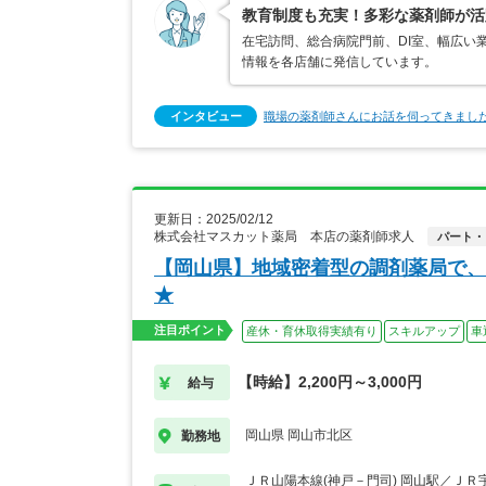
教育制度も充実！多彩な薬剤師が活
在宅訪問、総合病院門前、DI室、幅広い
情報を各店舗に発信しています。
インタビュー
職場の薬剤師さんにお話を伺ってきまし
更新日：2025/02/12
株式会社マスカット薬局 本店の薬剤師求人
パート・
【岡山県】地域密着型の調剤薬局で、
★
注目ポイント
産休・育休取得実績有り
スキルアップ
車
【時給】2,200円～3,000円
給与
岡山県 岡山市北区
勤務地
ＪＲ山陽本線(神戸－門司) 岡山駅／ＪＲ