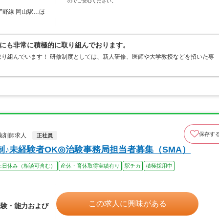
のでご安心ください。
宇野線 岡山駅…ほ
にも非常に積極的に取り組んでおります。
り組んでいます！ 研修制度としては、新人研修、医師や大学教授などを招いた専
保存す
薬剤師求人
正社員
♪未経験者OK◎治験事務局担当者募集（SMA）
土日休み（相談可含む）
産休・育休取得実績有り
駅チカ
積極採用中
この求人に興味がある
経験・能力および