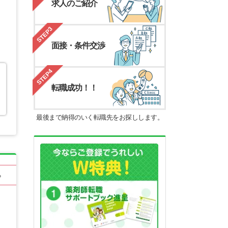
求人のご紹介
STEP3
面接・条件交渉
STEP4
転職成功！！
最後まで納得のいく転職先をお探しします。
る