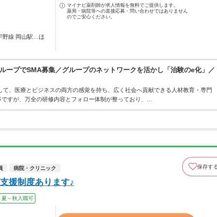
マイナビ薬剤師が求人情報を無料でご提供します。
薬局・病院等への直接応募・問い合わせではありません
のでご安心ください。
宇野線 岡山駅…ほ
ループでSMA募集／グループのネットワークを活かし「治験のe化」／
して、医療とビジネスの両方の感覚を持ち、広く社会へ貢献できる人材教育・専門
事ですが、万全の研修内容とフォロー体制が整っており、…
保存す
員
病院・クリニック
支援制度あります♪
夏～秋入職可