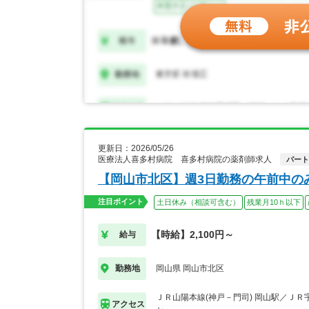
更新日：2026/05/26
医療法人喜多村病院 喜多村病院の薬剤師求人
パート
【岡山市北区】週3日勤務の午前中の
注目ポイント
土日休み（相談可含む）
残業月10ｈ以下
【時給】2,100円～
給与
岡山県 岡山市北区
勤務地
ＪＲ山陽本線(神戸－門司) 岡山駅／ＪＲ
アクセス