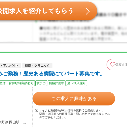
保存す
・アルバイト
病院・クリニック
みご勤務！歴史ある病院にてパート募集です。
産休・育休取得実績有り
駅チカ
積極採用中
夏～秋入職可
この求人に興味がある
マイナビ薬剤師が求人情報を無料でご提供します。
薬局・病院等への直接応募・問い合わせではありません
のでご安心ください。
宇野線 岡山駅…ほ