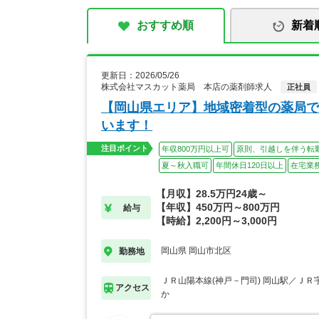
おすすめ順
新着
更新日：2026/05/26
株式会社マスカット薬局 本店の薬剤師求人
正社員
【岡山県エリア】地域密着型の薬局で
います！
注目ポイント
年収800万円以上可
原則、引越しを伴う転
夏～秋入職可
年間休日120日以上
在宅業
【月収】28.5万円24歳～
【年収】450万円～800万円
給与
【時給】2,200円～3,000円
岡山県 岡山市北区
勤務地
ＪＲ山陽本線(神戸－門司) 岡山駅／ＪＲ
アクセス
か