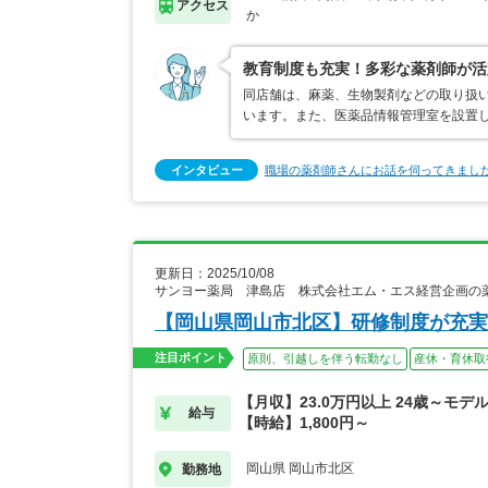
アクセス
か
教育制度も充実！多彩な薬剤師が活
同店舗は、麻薬、生物製剤などの取り扱
います。また、医薬品情報管理室を設置し
インタビュー
職場の薬剤師さんにお話を伺ってきまし
更新日：2025/10/08
サンヨー薬局 津島店 株式会社エム・エス経営企画の
【岡山県岡山市北区】研修制度が充実
注目ポイント
原則、引越しを伴う転勤なし
産休・育休取
【月収】23.0万円以上 24歳～モデ
給与
【時給】1,800円～
岡山県 岡山市北区
勤務地