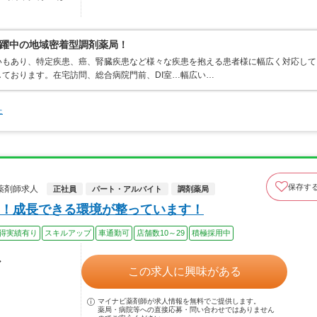
躍中の地域密着型調剤薬局！
いもあり、特定疾患、癌、腎臓疾患など様々な疾患を抱える患者様に幅広く対応して
ております。在宅訪問、総合病院門前、DI室…幅広い…
た
保存す
薬剤師求人
正社員
パート・アルバイト
調剤薬局
！成長できる環境が整っています！
得実績有り
スキルアップ
車通勤可
店舗数10～29
積極採用中
ル
この求人に興味がある
マイナビ薬剤師が求人情報を無料でご提供します。
薬局・病院等への直接応募・問い合わせではありません