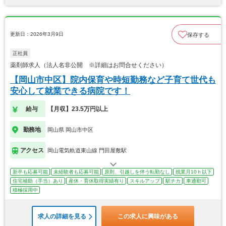
更新日：2026年3月9日
保存する
正社員
薬剤師求人（法人名非公開 ※詳細はお問合せください）
【岡山市中区】院内保育や時短勤務など子育て世代も
安心して就業できる病院です！
給与
【月収】23.5万円以上
勤務地
岡山県 岡山市中区
アクセス
岡山電気軌道東山線 門田屋敷駅
新卒も応募可能
未経験者も応募可能
原則、引越しを伴う転勤なし
残業月10ｈ以下
住宅補助（手当）あり
産休・育休取得実績有り
スキルアップ
駅チカ
車通勤可
積極採用中
求人の詳細を見る
この求人に興味がある