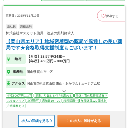
更新日：2025年11月10日
保存する
正社員
調剤薬局
株式会社マスカット薬局 湊店の薬剤師求人
【岡山県エリア】地域密着型の薬局で風通しの良い薬
局です★資格取得支援制度もございます！
【月収】28.5万円24歳～
給与
【年収】450万円～800万円
勤務地
岡山県 岡山市中区
アクセス
岡山電気軌道東山線 東山・おかでんミュージアム駅
年収800万円以上可
原則、引越しを伴う転勤なし
産休・育休取得実績有り
スキルアップ
車通勤可
店舗数10～29
積極採用中
年間休日120日以上
在宅業務あり
求人の詳細を見る
この求人に興味がある