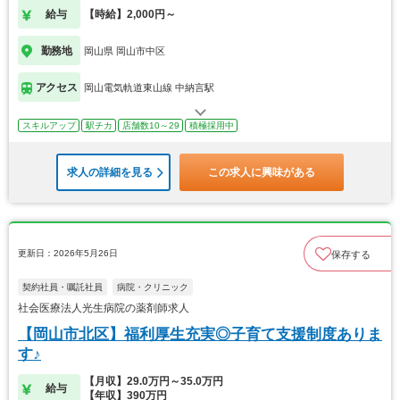
給与
【時給】2,000円～
勤務地
岡山県 岡山市中区
アクセス
岡山電気軌道東山線 中納言駅
スキルアップ
駅チカ
店舗数10～29
積極採用中
求人の詳細を見る
この求人に興味がある
更新日：2026年5月26日
保存する
契約社員・嘱託社員
病院・クリニック
社会医療法人光生病院の薬剤師求人
【岡山市北区】福利厚生充実◎子育て支援制度ありま
す♪
【月収】29.0万円～35.0万円
給与
【年収】390万円