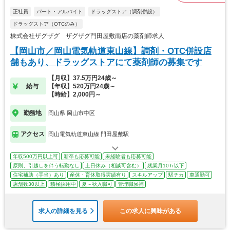
正社員
パート・アルバイト
ドラッグストア（調剤併設）
ドラッグストア（OTCのみ）
株式会社ザグザグ ザグザグ門田屋敷南店の薬剤師求人
【岡山市／岡山電気軌道東山線】調剤・OTC併設店
舗もあり、ドラッグストアにて薬剤師の募集です
【月収】37.5万円24歳～
給与
【年収】520万円24歳～
【時給】2,000円～
勤務地
岡山県 岡山市中区
アクセス
岡山電気軌道東山線 門田屋敷駅
年収500万円以上可
新卒も応募可能
未経験者も応募可能
原則、引越しを伴う転勤なし
土日休み（相談可含む）
残業月10ｈ以下
住宅補助（手当）あり
産休・育休取得実績有り
スキルアップ
駅チカ
車通勤可
店舗数30以上
積極採用中
夏～秋入職可
管理職候補
求人の詳細を見る
この求人に興味がある