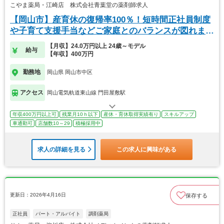
こやま薬局・江崎店 株式会社青葉堂の薬剤師求人
【岡山市】産育休の復帰率100％！短時間正社員制度
や子育て支援手当などご家庭とのバランスが図れま
す！
【月収】24.0万円以上 24歳～モデル
給与
【年収】400万円
勤務地
岡山県 岡山市中区
アクセス
岡山電気軌道東山線 門田屋敷駅
年収400万円以上可
残業月10ｈ以下
産休・育休取得実績有り
スキルアップ
車通勤可
店舗数10～29
積極採用中
求人の詳細を見る
この求人に興味がある
更新日：2026年4月16日
保存する
正社員
パート・アルバイト
調剤薬局