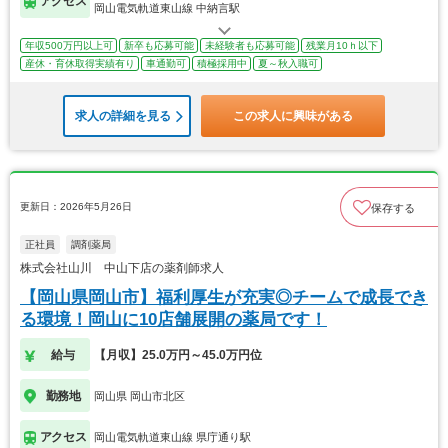
アクセス
岡山電気軌道東山線 中納言駅
年収500万円以上可
新卒も応募可能
未経験者も応募可能
残業月10ｈ以下
産休・育休取得実績有り
車通勤可
積極採用中
夏～秋入職可
求人の詳細を見る
この求人に興味がある
更新日：2026年5月26日
保存する
正社員
調剤薬局
株式会社山川 中山下店の薬剤師求人
【岡山県岡山市】福利厚生が充実◎チームで成長でき
る環境！岡山に10店舗展開の薬局です！
給与
【月収】25.0万円～45.0万円位
勤務地
岡山県 岡山市北区
アクセス
岡山電気軌道東山線 県庁通り駅