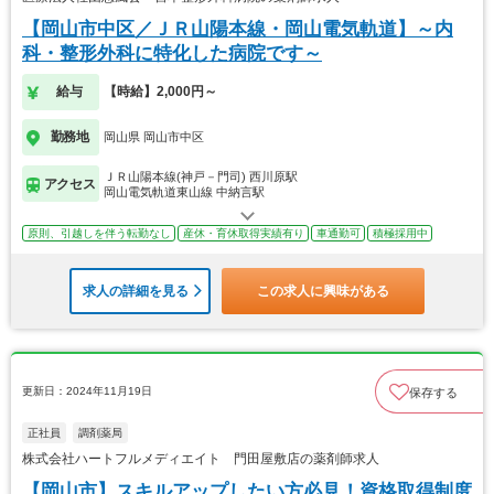
【岡山市中区／ＪＲ山陽本線・岡山電気軌道】～内
科・整形外科に特化した病院です～
給与
【時給】2,000円～
勤務地
岡山県 岡山市中区
ＪＲ山陽本線(神戸－門司) 西川原駅
アクセス
岡山電気軌道東山線 中納言駅
原則、引越しを伴う転勤なし
産休・育休取得実績有り
車通勤可
積極採用中
求人の詳細を見る
この求人に興味がある
更新日：2024年11月19日
保存する
正社員
調剤薬局
株式会社ハートフルメディエイト 門田屋敷店の薬剤師求人
【岡山市】スキルアップしたい方必見！資格取得制度