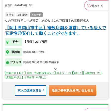
更新日：2026年6月18日
保存する
正社員
調剤薬局
募集停止
なの花薬局 岡山中納言店 株式会社なの花西日本の薬剤師求人
【岡山県岡山市中区】複数店舗を運営している法人で
安定性◎安心して働くことができます。
給与
【月収】20.1万円
勤務地
岡山県 岡山市中区
アクセス
岡山電気軌道東山線 中納言駅
残業月10ｈ以下
産休・育休取得実績有り
スキルアップ
駅チカ
店舗数10～29
店舗数30以上
年間休日120日以上
求人の詳細を見る
最新の募集状況を問い合わせる