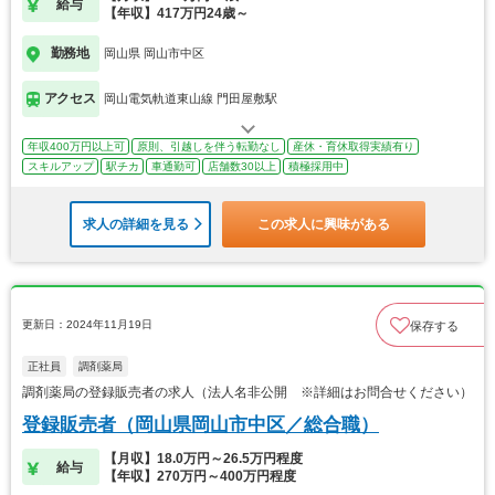
給与
【年収】417万円24歳～
勤務地
岡山県 岡山市中区
アクセス
岡山電気軌道東山線 門田屋敷駅
年収400万円以上可
原則、引越しを伴う転勤なし
産休・育休取得実績有り
スキルアップ
駅チカ
車通勤可
店舗数30以上
積極採用中
求人の詳細を見る
この求人に興味がある
更新日：2024年11月19日
保存する
正社員
調剤薬局
調剤薬局の登録販売者の求人（法人名非公開 ※詳細はお問合せください）
登録販売者（岡山県岡山市中区／総合職）
【月収】18.0万円～26.5万円程度
給与
【年収】270万円～400万円程度