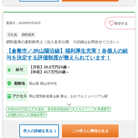
更新日：2026年5月20日
保存する
正社員
調剤薬局
調剤薬局の薬剤師求人（法人名非公開 ※詳細はお問合せください）
【倉敷市／JR山陽沿線】福利厚生充実！各個人の給
与を決定する評価制度が整えられています！
【月収】26.0万円24歳～
給与
【年収】417万円24歳～
勤務地
岡山県 岡山市中区
アクセス
岡山電気軌道東山線 東山・おかでんミュージアム駅
年収400万円以上可
産休・育休取得実績有り
スキルアップ
車通勤可
店舗数30以上
積極採用中
求人の詳細を見る
この求人に興味がある