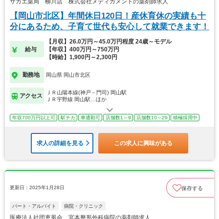
サカエ薬局 柳川店 株式会社メディカメントの薬剤師求人
【岡山市北区】年間休日120日！産休育休の実績も十
分にあるため、子育て世代も安心して就業できます！
【月収】26.0万円～45.0万円程度 24歳～モデル
給与
【年収】400万円～750万円
【時給】1,900円～2,300円
勤務地
岡山県 岡山市北区
ＪＲ山陽本線(神戸－門司) 岡山駅
アクセス
ＪＲ宇野線 岡山駅…ほか
年収700万円以上可
駅チカ
車通勤可
店舗数1～9
店舗数10～29
積極採用中
求人の詳細を見る
この求人に興味がある
更新日：2025年1月28日
保存する
パート・アルバイト
病院・クリニック
医療法人社団恵風会 宮本整形外科病院の薬剤師求人