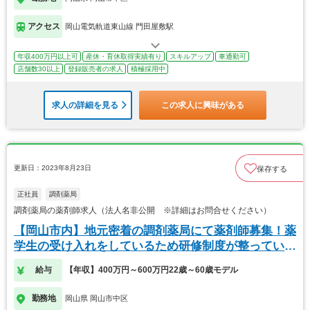
アクセス
岡山電気軌道東山線 門田屋敷駅
年収400万円以上可
産休・育休取得実績有り
スキルアップ
車通勤可
店舗数30以上
登録販売者の求人
積極採用中
求人の詳細を見る
この求人に興味がある
更新日：2023年8月23日
保存する
正社員
調剤薬局
調剤薬局の薬剤師求人（法人名非公開 ※詳細はお問合せください）
【岡山市内】地元密着の調剤薬局にて薬剤師募集！薬
学生の受け入れをしているため研修制度が整っていま
す！
給与
【年収】400万円～600万円22歳～60歳モデル
勤務地
岡山県 岡山市中区