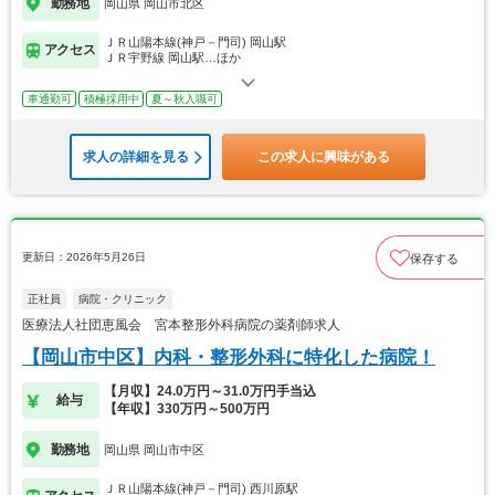
勤務地
岡山県 岡山市北区
ＪＲ山陽本線(神戸－門司) 岡山駅
アクセス
ＪＲ宇野線 岡山駅…ほか
車通勤可
積極採用中
夏～秋入職可
求人の詳細を見る
この求人に興味がある
更新日：2026年5月26日
保存する
正社員
病院・クリニック
医療法人社団恵風会 宮本整形外科病院の薬剤師求人
【岡山市中区】内科・整形外科に特化した病院！
【月収】24.0万円～31.0万円手当込
給与
【年収】330万円～500万円
勤務地
岡山県 岡山市中区
ＪＲ山陽本線(神戸－門司) 西川原駅