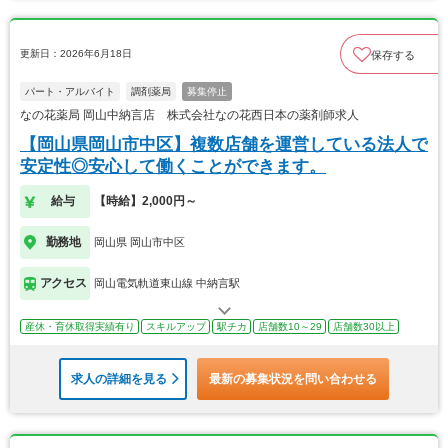
更新日：2026年6月18日
保存する
パート・アルバイト
調剤薬局
募集停止
なの花薬局 岡山中納言店 株式会社なの花西日本の薬剤師求人
【岡山県岡山市中区】複数店舗を運営している法人で
安定性◎安心して働くことができます。
給与
【時給】2,000円～
勤務地
岡山県 岡山市中区
アクセス
岡山電気軌道東山線 中納言駅
産休・育休取得実績有り
スキルアップ
駅チカ
店舗数10～29
店舗数30以上
求人の詳細を見る
最新の募集状況を問い合わせる