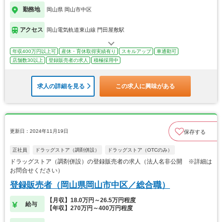
勤務地
岡山県 岡山市中区
アクセス
岡山電気軌道東山線 門田屋敷駅
年収400万円以上可
産休・育休取得実績有り
スキルアップ
車通勤可
店舗数30以上
登録販売者の求人
積極採用中
求人の詳細を見る
この求人に興味がある
更新日：2024年11月19日
保存する
正社員
ドラッグストア（調剤併設）
ドラッグストア（OTCのみ）
ドラッグストア（調剤併設）の登録販売者の求人（法人名非公開 ※詳細は
お問合せください）
登録販売者（岡山県岡山市中区／総合職）
【月収】18.0万円～26.5万円程度
給与
【年収】270万円～400万円程度