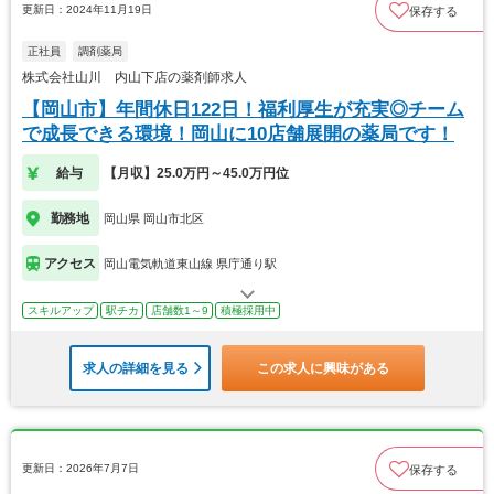
更新日：2024年11月19日
保存する
正社員
調剤薬局
株式会社山川 内山下店の薬剤師求人
【岡山市】年間休日122日！福利厚生が充実◎チーム
で成長できる環境！岡山に10店舗展開の薬局です！
給与
【月収】25.0万円～45.0万円位
勤務地
岡山県 岡山市北区
アクセス
岡山電気軌道東山線 県庁通り駅
スキルアップ
駅チカ
店舗数1～9
積極採用中
求人の詳細を見る
この求人に興味がある
更新日：2026年7月7日
保存する