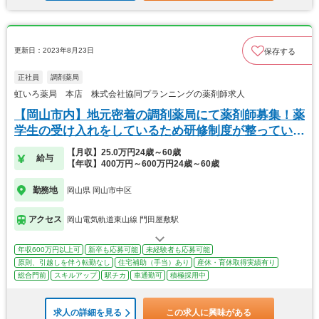
更新日：2023年8月23日
保存する
正社員
調剤薬局
虹いろ薬局 本店 株式会社協同プランニングの薬剤師求人
【岡山市内】地元密着の調剤薬局にて薬剤師募集！薬
学生の受け入れをしているため研修制度が整っていま
す！
【月収】25.0万円24歳～60歳
給与
【年収】400万円～600万円24歳～60歳
勤務地
岡山県 岡山市中区
アクセス
岡山電気軌道東山線 門田屋敷駅
年収600万円以上可
新卒も応募可能
未経験者も応募可能
原則、引越しを伴う転勤なし
住宅補助（手当）あり
産休・育休取得実績有り
総合門前
スキルアップ
駅チカ
車通勤可
積極採用中
求人の詳細を見る
この求人に興味がある