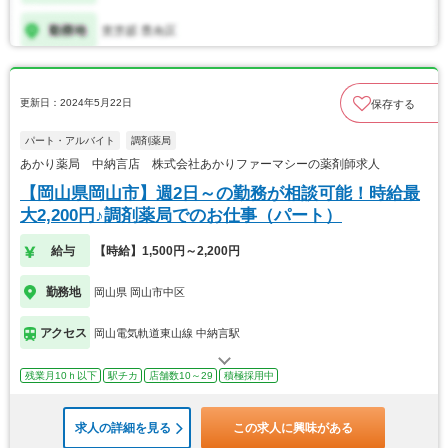
更新日：2024年5月22日
保存する
パート・アルバイト
調剤薬局
あかり薬局 中納言店 株式会社あかりファーマシーの薬剤師求人
【岡山県岡山市】週2日～の勤務が相談可能！時給最
大2,200円♪調剤薬局でのお仕事（パート）
給与
【時給】1,500円～2,200円
勤務地
岡山県 岡山市中区
アクセス
岡山電気軌道東山線 中納言駅
残業月10ｈ以下
駅チカ
店舗数10～29
積極採用中
求人の詳細を見る
この求人に興味がある