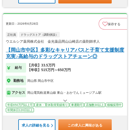
更新日：2026年6月28日
保存する
正社員
ドラッグストア（調剤併設）
ウエルシア薬局株式会社 金光薬品岡山山崎店の薬剤師求人
【岡山市中区】多彩なキャリアパスと子育て支援制度
充実♪高給与のドラッグストアチェーン◎
【月収】33.5万円
給与
【年収】515万円～650万円
勤務地
岡山県 岡山市中区
アクセス
岡山電気軌道東山線 東山・おかでんミュージアム駅
年収650万円以上可
産休・育休取得実績有り
車通勤可
店舗数30以上
積極採用中
年間休日120日以上
求人の詳細を見る
この求人に興味がある