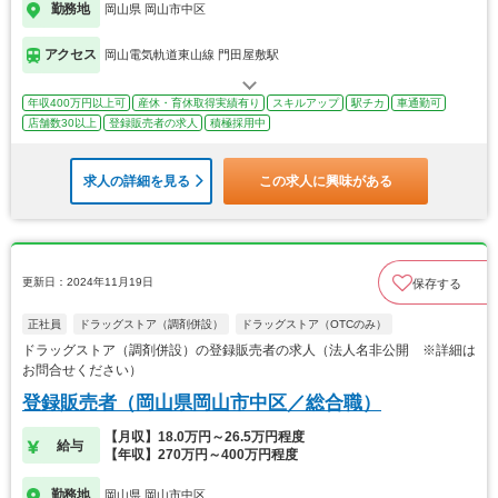
勤務地
岡山県 岡山市中区
アクセス
岡山電気軌道東山線 門田屋敷駅
年収400万円以上可
産休・育休取得実績有り
スキルアップ
駅チカ
車通勤可
店舗数30以上
登録販売者の求人
積極採用中
求人の詳細を見る
この求人に興味がある
更新日：2024年11月19日
保存する
正社員
ドラッグストア（調剤併設）
ドラッグストア（OTCのみ）
ドラッグストア（調剤併設）の登録販売者の求人（法人名非公開 ※詳細は
お問合せください）
登録販売者（岡山県岡山市中区／総合職）
【月収】18.0万円～26.5万円程度
給与
【年収】270万円～400万円程度
勤務地
岡山県 岡山市中区