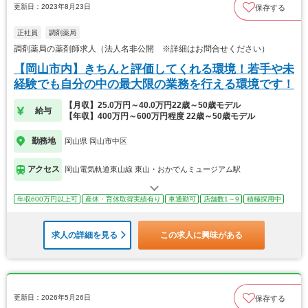
更新日：2023年8月23日
保存する
正社員
調剤薬局
調剤薬局の薬剤師求人（法人名非公開 ※詳細はお問合せください）
【岡山市内】きちんと評価してくれる環境！若手や未
経験でも自分の中の最大限の業務を行える環境です！
【月収】25.0万円～40.0万円22歳～50歳モデル
給与
【年収】400万円～600万円程度 22歳～50歳モデル
勤務地
岡山県 岡山市中区
アクセス
岡山電気軌道東山線 東山・おかでんミュージアム駅
年収600万円以上可
産休・育休取得実績有り
車通勤可
店舗数1～9
積極採用中
求人の詳細を見る
この求人に興味がある
更新日：2026年5月26日
保存する