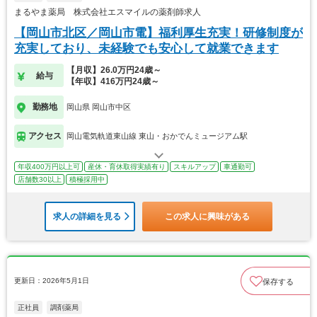
まるやま薬局 株式会社エスマイルの薬剤師求人
【岡山市北区／岡山市電】福利厚生充実！研修制度が
充実しており、未経験でも安心して就業できます
【月収】26.0万円24歳～
給与
【年収】416万円24歳～
勤務地
岡山県 岡山市中区
アクセス
岡山電気軌道東山線 東山・おかでんミュージアム駅
年収400万円以上可
産休・育休取得実績有り
スキルアップ
車通勤可
店舗数30以上
積極採用中
求人の詳細を見る
この求人に興味がある
更新日：2026年5月1日
保存する
正社員
調剤薬局