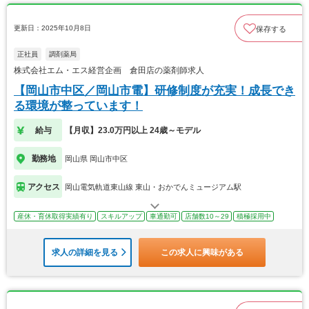
更新日：2025年10月8日
保存する
正社員
調剤薬局
株式会社エム・エス経営企画 倉田店の薬剤師求人
【岡山市中区／岡山市電】研修制度が充実！成長でき
る環境が整っています！
給与
【月収】23.0万円以上 24歳～モデル
勤務地
岡山県 岡山市中区
アクセス
岡山電気軌道東山線 東山・おかでんミュージアム駅
産休・育休取得実績有り
スキルアップ
車通勤可
店舗数10～29
積極採用中
求人の詳細を見る
この求人に興味がある