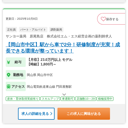
更新日：2025年10月8日
保存する
正社員
パート・アルバイト
調剤薬局
サンヨー薬局 原尾島店 株式会社エム・エス経営企画の薬剤師求人
【岡山市中区】駅から車で2分！研修制度が充実！成
長できる環境が整っています！
【月収】23.0万円以上 モデル
給与
【時給】1,800円～
勤務地
岡山県 岡山市中区
アクセス
岡山電気軌道東山線 門田屋敷駅
産休・育休取得実績有り
スキルアップ
車通勤可
店舗数10～29
積極採用中
求人の詳細を見る
この求人に興味がある