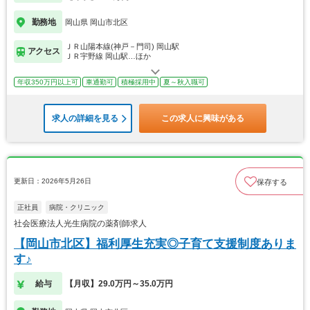
勤務地
岡山県 岡山市北区
ＪＲ山陽本線(神戸－門司) 岡山駅
アクセス
ＪＲ宇野線 岡山駅…ほか
年収350万円以上可
車通勤可
積極採用中
夏～秋入職可
求人の詳細を見る
この求人に興味がある
更新日：2026年5月26日
保存する
正社員
病院・クリニック
社会医療法人光生病院の薬剤師求人
【岡山市北区】福利厚生充実◎子育て支援制度ありま
す♪
給与
【月収】29.0万円～35.0万円