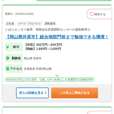
更新日：2025年1月28日
保存する
正社員
パート・アルバイト
調剤薬局
いばらセンター薬局 有限会社井原調剤センターの薬剤師求人
【岡山県井原市】総合病院門前まで勉強できる環境！
【年収】450万円～650万円
給与
【時給】1,800円～2,000円
勤務地
岡山県 井原市
アクセス
井原鉄道 井原(岡山)駅
年収650万円以上可
原則、引越しを伴う転勤なし
車通勤可
積極採用中
求人の詳細を見る
この求人に興味がある