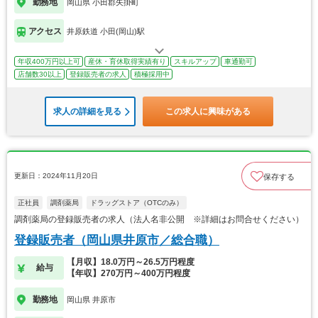
勤務地
岡山県 小田郡矢掛町
アクセス
井原鉄道 小田(岡山)駅
年収400万円以上可
産休・育休取得実績有り
スキルアップ
車通勤可
店舗数30以上
登録販売者の求人
積極採用中
求人の詳細を見る
この求人に興味がある
更新日：2024年11月20日
保存する
正社員
調剤薬局
ドラッグストア（OTCのみ）
調剤薬局の登録販売者の求人（法人名非公開 ※詳細はお問合せください）
登録販売者（岡山県井原市／総合職）
【月収】18.0万円～26.5万円程度
給与
【年収】270万円～400万円程度
勤務地
岡山県 井原市