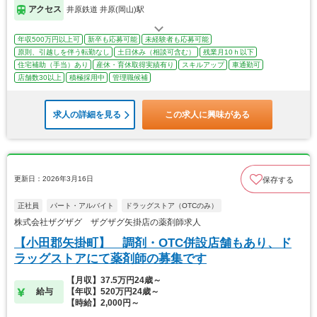
アクセス
井原鉄道 井原(岡山)駅
年収500万円以上可
新卒も応募可能
未経験者も応募可能
原則、引越しを伴う転勤なし
土日休み（相談可含む）
残業月10ｈ以下
住宅補助（手当）あり
産休・育休取得実績有り
スキルアップ
車通勤可
店舗数30以上
積極採用中
管理職候補
求人の詳細を見る
この求人に興味がある
更新日：2026年3月16日
保存する
正社員
パート・アルバイト
ドラッグストア（OTCのみ）
株式会社ザグザグ ザグザグ矢掛店の薬剤師求人
【小田郡矢掛町】 調剤・OTC併設店舗もあり、ド
ラッグストアにて薬剤師の募集です
【月収】37.5万円24歳～
給与
【年収】520万円24歳～
【時給】2,000円～