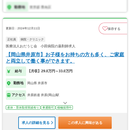
更新日：2024年12月11日
保存する
正社員
病院・クリニック
医療法人おだうじ会 小田病院の薬剤師求人
【岡山県井原市】お子様をお持ちの方も多く、ご家庭
と両立して働く事ができます。
給与
【月収】29.0万円～33.0万円
勤務地
岡山県 井原市
アクセス
井原鉄道 井原(岡山)駅
産休・育休取得実績有り
車通勤可
積極採用中
求人の詳細を見る
この求人に興味がある