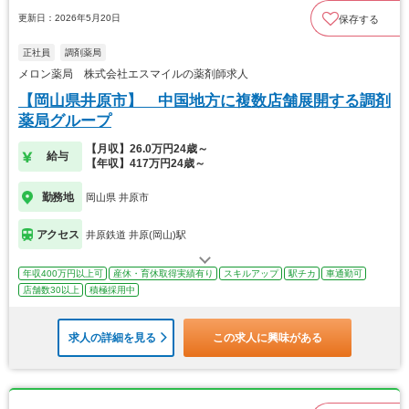
更新日：2026年5月20日
保存する
正社員
調剤薬局
メロン薬局 株式会社エスマイルの薬剤師求人
【岡山県井原市】 中国地方に複数店舗展開する調剤
薬局グループ
【月収】26.0万円24歳～
給与
【年収】417万円24歳～
勤務地
岡山県 井原市
アクセス
井原鉄道 井原(岡山)駅
年収400万円以上可
産休・育休取得実績有り
スキルアップ
駅チカ
車通勤可
店舗数30以上
積極採用中
求人の詳細を見る
この求人に興味がある