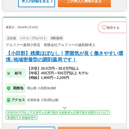
求人の詳細を見る
この求人に興味がある
更新日：2024年1月10日
保存する
正社員
パート・アルバイト
調剤薬局
アルファー薬局小田店 有限会社アルファーの薬剤師求人
【小田郡】残業ほぼなし！雰囲気が良く働きやすい環
境♪地域密着型の調剤薬局です！
【月収】20.0万円～30.0万円以上
給与
【年収】450万円～550万円以上 モデル
【時給】1,900円～2,200円
勤務地
岡山県 小田郡矢掛町
アクセス
井原鉄道 小田(岡山)駅
年収550万円以上可
新卒も応募可能
未経験者も応募可能
残業月10ｈ以下
車通勤可
積極採用中