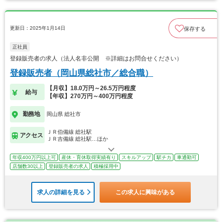
更新日：2025年1月14日
保存する
正社員
登録販売者の求人（法人名非公開 ※詳細はお問合せください）
登録販売者（岡山県総社市／総合職）
【月収】18.0万円～26.5万円程度
給与
【年収】270万円～400万円程度
勤務地
岡山県 総社市
ＪＲ伯備線 総社駅
アクセス
ＪＲ吉備線 総社駅…ほか
年収400万円以上可
産休・育休取得実績有り
スキルアップ
駅チカ
車通勤可
店舗数30以上
登録販売者の求人
積極採用中
求人の詳細を見る
この求人に興味がある