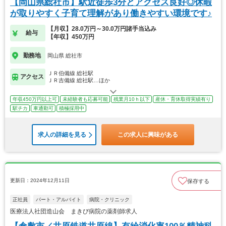
【岡山県総社市】駅近徒歩3分とアクセス良好◎休暇
が取りやすく子育て理解があり働きやすい環境です♪
【月収】28.0万円～30.0万円諸手当込み
給与
【年収】450万円
勤務地
岡山県 総社市
ＪＲ伯備線 総社駅
アクセス
ＪＲ吉備線 総社駅…ほか
年収450万円以上可
未経験者も応募可能
残業月10ｈ以下
産休・育休取得実績有り
駅チカ
車通勤可
積極採用中
求人の詳細を見る
この求人に興味がある
更新日：2024年12月11日
保存する
正社員
パート・アルバイト
病院・クリニック
医療法人社団造山会 まきび病院の薬剤師求人