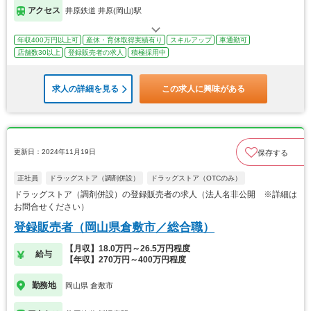
アクセス
井原鉄道 井原(岡山)駅
年収400万円以上可
産休・育休取得実績有り
スキルアップ
車通勤可
店舗数30以上
登録販売者の求人
積極採用中
求人の詳細を見る
この求人に興味がある
更新日：2024年11月19日
保存する
正社員
ドラッグストア（調剤併設）
ドラッグストア（OTCのみ）
ドラッグストア（調剤併設）の登録販売者の求人（法人名非公開 ※詳細は
お問合せください）
登録販売者（岡山県倉敷市／総合職）
【月収】18.0万円～26.5万円程度
給与
【年収】270万円～400万円程度
勤務地
岡山県 倉敷市