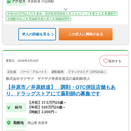
アクセス
井原鉄道 川辺宿駅
年収400万円以上可
産休・育休取得実績有り
スキルアップ
駅チカ
車通勤可
店舗数30以上
登録販売者の求人
積極採用中
求人の詳細を見る
この求人に興味がある
更新日：2026年3月16日
保存する
正社員
パート・アルバイト
調剤薬局
ドラッグストア（OTCのみ）
株式会社ザグザグ ザグザグ井原笹賀店の薬剤師求人
【井原市／井原鉄道】 調剤・OTC併設店舗もあ
り、ドラッグストアにて薬剤師の募集です
【月収】37.5万円24歳～
給与
【年収】520万円24歳～
【時給】2,000円～
勤務地
岡山県 井原市