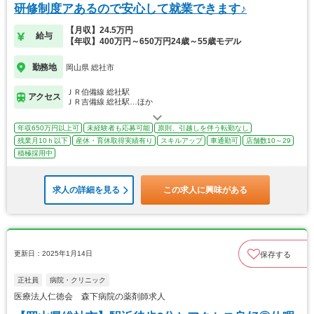
研修制度アあるので安心して就業できます♪
【月収】24.5万円
給与
【年収】400万円～650万円24歳～55歳モデル
勤務地
岡山県 総社市
ＪＲ伯備線 総社駅
アクセス
ＪＲ吉備線 総社駅…ほか
年収650万円以上可
未経験者も応募可能
原則、引越しを伴う転勤なし
残業月10ｈ以下
産休・育休取得実績有り
スキルアップ
車通勤可
店舗数10～29
積極採用中
求人の詳細を見る
この求人に興味がある
更新日：2025年1月14日
保存する
正社員
病院・クリニック
医療法人仁徳会 森下病院の薬剤師求人