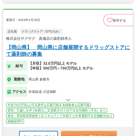
更新日：2024年1月16日
保存する
正社員
ドラッグストア（OTCのみ）
株式会社ザグザグ 真備店の薬剤師求人
【岡山県】 岡山県に店舗展開するドラッグストアに
て薬剤師の募集
【月収】32.0万円以上 モデル
給与
【年収】500万円～700万円以上 モデル
勤務地
岡山県 倉敷市
アクセス
井原鉄道 川辺宿駅
年収700万円以上可
新卒も応募可能
未経験者も応募可能
原則、引越しを伴う転勤なし
残業月10ｈ以下
住宅補助（手当）あり
産休・育休取得実績有り
スキルアップ
駅チカ
車通勤可
店舗数30以上
積極採用中