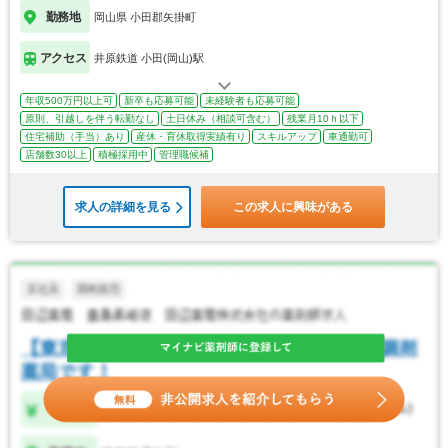
勤務地
岡山県 小田郡矢掛町
アクセス
井原鉄道 小田(岡山)駅
年収500万円以上可
新卒も応募可能
未経験者も応募可能
原則、引越しを伴う転勤なし
土日休み（相談可含む）
残業月10ｈ以下
住宅補助（手当）あり
産休・育休取得実績有り
スキルアップ
車通勤可
店舗数30以上
積極採用中
管理職候補
求人の詳細を見る
この求人に興味がある