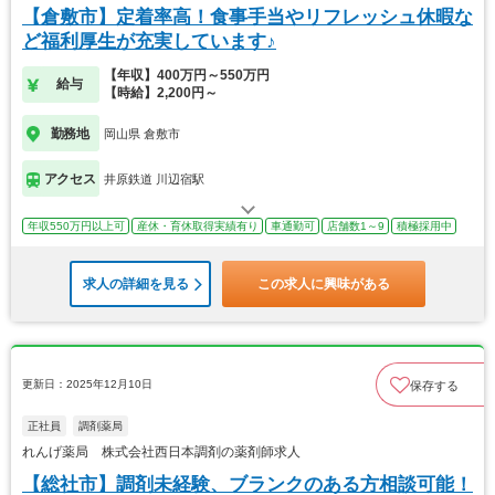
【倉敷市】定着率高！食事手当やリフレッシュ休暇な
ど福利厚生が充実しています♪
【年収】400万円～550万円
給与
【時給】2,200円～
勤務地
岡山県 倉敷市
アクセス
井原鉄道 川辺宿駅
年収550万円以上可
産休・育休取得実績有り
車通勤可
店舗数1～9
積極採用中
求人の詳細を見る
この求人に興味がある
更新日：2025年12月10日
保存する
正社員
調剤薬局
れんげ薬局 株式会社西日本調剤の薬剤師求人
【総社市】調剤未経験、ブランクのある方相談可能！