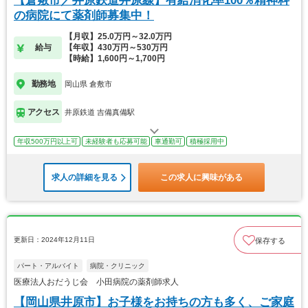
【倉敷市／井原鉄道井原線】有給消化率100％精神科
の病院にて薬剤師募集中！
【月収】25.0万円～32.0万円
給与
【年収】430万円～530万円
【時給】1,600円～1,700円
勤務地
岡山県 倉敷市
アクセス
井原鉄道 吉備真備駅
年収500万円以上可
未経験者も応募可能
車通勤可
積極採用中
求人の詳細を見る
この求人に興味がある
更新日：2024年12月11日
保存する
パート・アルバイト
病院・クリニック
医療法人おだうじ会 小田病院の薬剤師求人
【岡山県井原市】お子様をお持ちの方も多く、ご家庭