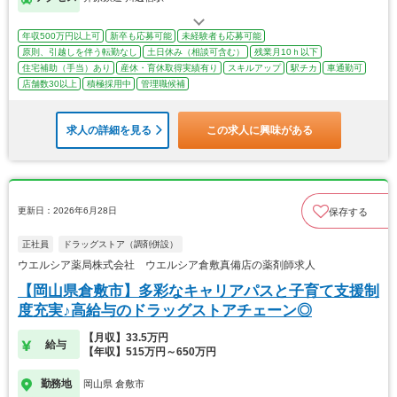
年収500万円以上可
新卒も応募可能
未経験者も応募可能
原則、引越しを伴う転勤なし
土日休み（相談可含む）
残業月10ｈ以下
住宅補助（手当）あり
産休・育休取得実績有り
スキルアップ
駅チカ
車通勤可
店舗数30以上
積極採用中
管理職候補
求人の詳細を見る
この求人に興味がある
更新日：2026年6月28日
保存する
正社員
ドラッグストア（調剤併設）
ウエルシア薬局株式会社 ウエルシア倉敷真備店の薬剤師求人
【岡山県倉敷市】多彩なキャリアパスと子育て支援制
度充実♪高給与のドラッグストアチェーン◎
【月収】33.5万円
給与
【年収】515万円～650万円
勤務地
岡山県 倉敷市