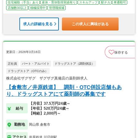
住宅補助（手当）あり
産休・育休取得実績有り
スキルアップ
駅チカ
車通勤可
店舗数30以上
積極採用中
管理職候補
求人の詳細を見る
この求人に興味がある
更新日：2026年3月16日
保存する
正社員
パート・アルバイト
ドラッグストア（調剤併設）
ドラッグストア（OTCのみ）
株式会社ザグザグ ザグザグ真備店の薬剤師求人
【倉敷市／井原鉄道】 調剤・OTC併設店舗もあ
り、ドラッグストアにて薬剤師の募集です
【月収】37.5万円24歳～
給与
【年収】520万円24歳～
【時給】2,000円～
勤務地
岡山県 倉敷市
アクセス
井原鉄道 川辺宿駅