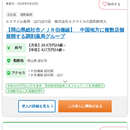
更新日：2026年5月20日
保存する
正社員
調剤薬局
エスマイル薬局 ほのぼの店 株式会社エスマイルの薬剤師求人
【岡山県総社市／ＪＲ伯備線】 中国地方に複数店舗
展開する調剤薬局グループ
【月収】26.0万円24歳～
給与
【年収】417万円24歳～
勤務地
岡山県 総社市
ＪＲ伯備線 総社駅
アクセス
ＪＲ吉備線 総社駅…ほか
年収400万円以上可
産休・育休取得実績有り
スキルアップ
車通勤可
店舗数30以上
積極採用中
求人の詳細を見る
この求人に興味がある