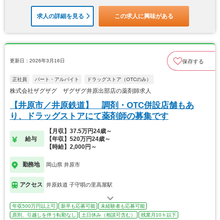
求人の詳細を見る
この求人に興味がある
更新日：2026年3月16日
保存する
正社員
パート・アルバイト
ドラッグストア（OTCのみ）
株式会社ザグザグ ザグザグ井原出部店の薬剤師求人
【井原市／井原鉄道】 調剤・OTC併設店舗もあ
り、ドラッグストアにて薬剤師の募集です
【月収】37.5万円24歳～
給与
【年収】520万円24歳～
【時給】2,000円～
勤務地
岡山県 井原市
アクセス
井原鉄道 子守唄の里高屋駅
年収500万円以上可
新卒も応募可能
未経験者も応募可能
原則、引越しを伴う転勤なし
土日休み（相談可含む）
残業月10ｈ以下