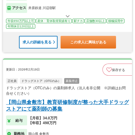
アクセス
井原鉄道 川辺宿駅
年収650万円以上可
産休・育休取得実績有り
駅チカ
店舗数30以上
積極採用中
年間休日120日以上
求人の詳細を見る
この求人に興味がある
更新日：2026年2月19日
保存する
正社員
ドラッグストア（OTCのみ）
募集停止
ドラッグストア（OTCのみ）の薬剤師求人（法人名非公開 ※詳細はお問
合せください）
【岡山県倉敷市】教育研修制度が整った大手ドラッグ
ストアにて薬剤師の募集
【月収】34.0万円
給与
【年収】498万円
勤務地
岡山県 倉敷市