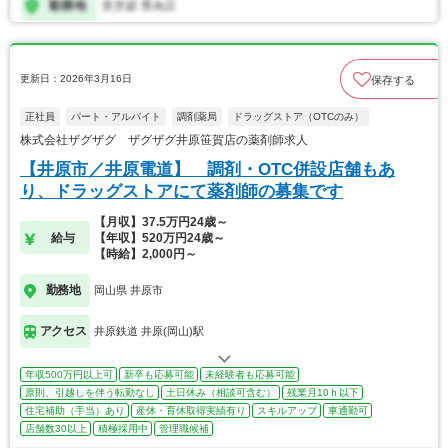
更新日：2026年3月16日
保存する
正社員
パート・アルバイト
調剤薬局
ドラッグストア（OTCのみ）
株式会社ザグザグ ザグザグ井原笹賀店の薬剤師求人
【井原市／井原電道】 調剤・OTC併設店舗もあ
り、ドラッグストアにて薬剤師の募集です
【月収】37.5万円24歳～
給与
【年収】520万円24歳～
【時給】2,000円～
勤務地
岡山県 井原市
アクセス
井原鉄道 井原(岡山)駅
年収500万円以上可
新卒も応募可能
未経験者も応募可能
原則、引越しを伴う転勤なし
土日休み（相談可含む）
残業月10ｈ以下
住宅補助（手当）あり
産休・育休取得実績有り
スキルアップ
車通勤可
店舗数30以上
積極採用中
管理職候補