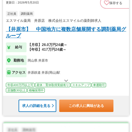
更新日：2026年5月20日
保存する
正社員
調剤薬局
エスマイル薬局 井原店 株式会社エスマイルの薬剤師求人
【井原市】 中国地方に複数店舗展開する調剤薬局グ
ループ
【月収】26.0万円24歳～
給与
【年収】417万円24歳～
勤務地
岡山県 井原市
アクセス
井原鉄道 井原(岡山)駅
年収400万円以上可
産休・育休取得実績有り
スキルアップ
車通勤可
店舗数30以上
積極採用中
求人の詳細を見る
この求人に興味がある