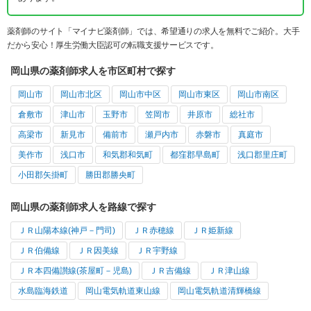
薬剤師のサイト「マイナビ薬剤師」では、希望通りの求人を無料でご紹介。大手
だから安心！厚生労働大臣認可の転職支援サービスです。
岡山県の薬剤師求人を市区町村で探す
岡山市
岡山市北区
岡山市中区
岡山市東区
岡山市南区
倉敷市
津山市
玉野市
笠岡市
井原市
総社市
高梁市
新見市
備前市
瀬戸内市
赤磐市
真庭市
美作市
浅口市
和気郡和気町
都窪郡早島町
浅口郡里庄町
小田郡矢掛町
勝田郡勝央町
岡山県の薬剤師求人を路線で探す
ＪＲ山陽本線(神戸－門司)
ＪＲ赤穂線
ＪＲ姫新線
ＪＲ伯備線
ＪＲ因美線
ＪＲ宇野線
ＪＲ本四備讃線(茶屋町－児島)
ＪＲ吉備線
ＪＲ津山線
水島臨海鉄道
岡山電気軌道東山線
岡山電気軌道清輝橋線