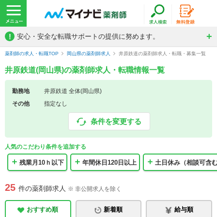
!
安心・安全な転職サポートの提供に努めます。
薬剤師の求人・転職TOP
岡山県の薬剤師求人
井原鉄道の薬剤師求人・転職・募集一覧
井原鉄道(岡山県)の薬剤師求人・転職情報一覧
勤務地
井原鉄道 全体(岡山県)
その他
指定なし
条件を変更する
人気のこだわり条件を追加する
残業月10ｈ以下
年間休日120日以上
土日休み（相談可含
25
件の薬剤師求人
※ 非公開求人を除く
おすすめ順
新着順
給与順