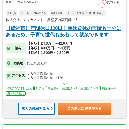
更新日：2026年5月26日
保存する
正社員
パート・アルバイト
調剤薬局
ドラッグストア（OTCのみ）
株式会社メディカメント 真壁店の薬剤師求人
【総社市】年間休日120日！産休育休の実績も十分に
あるため、子育て世代も安心して就業できます！
【月収】24.0万円～42.0万円
給与
【年収】400万円～750万円
【時給】1,900円～2,300円
勤務地
岡山県 総社市
ＪＲ伯備線 総社駅
アクセス
ＪＲ吉備線 総社駅…ほか
年収700万円以上可
駅チカ
車通勤可
店舗数1～9
店舗数10～29
積極採用中
夏～秋入職可
求人の詳細を見る
この求人に興味がある