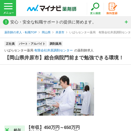
!
安心・安全な転職サポートの提供に努めます。
薬剤師の求人・転職TOP
岡山県
井原市
いばらセンター薬局 有限会社井原調剤センタ
正社員
パート・アルバイト
調剤薬局
いばらセンター薬局
有限会社井原調剤センター
の薬剤師求人
【岡山県井原市】総合病院門前まで勉強できる環境！
【年収】450万円～650万円
給与