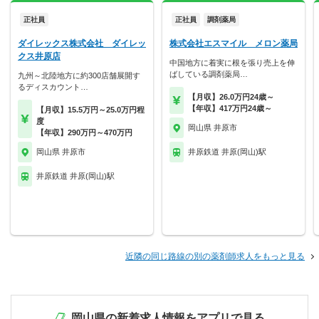
正社員
正社員
調剤薬局
ダイレックス株式会社 ダイレッ
株式会社エスマイル メロン薬局
クス井原店
中国地方に着実に根を張り売上を伸
ばしている調剤薬局…
九州～北陸地方に約300店舗展開す
るディスカウント…
【月収】26.0万円24歳～
【年収】417万円24歳～
【月収】15.5万円～25.0万円程
度
岡山県 井原市
【年収】290万円～470万円
岡山県 井原市
井原鉄道 井原(岡山)駅
井原鉄道 井原(岡山)駅
近隣の同じ路線の別の薬剤師求人をもっと見る
岡山県の新着求人情報をアプリで見る