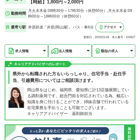
【時給】1,800円～2,000円
月火水木金:08時30分～17時30分（休憩60分）,月火水木金:09
勤務時間
時00分～18時00分（休憩60分）
最寄り駅
井原鉄道「井原(岡山)駅」 バス・車6分
アクセス
更新日：2025/01/28 求人番号：416627
求人情報
法人情報
類似の求人
キャリアアドバイザーのレポート
県外から転職された方もいらっしゃり、住宅手当・赴任手
当、引越費用についてはご相談頂けます。
岡山県をはじめ、福岡県、愛知県に計13店舗展開してい
る調剤薬局です。総合門前を対応されている為、幅広い
知識を身に付けることができ、姉妹店舗で行われている
在宅業務を手伝うことも可能でございます。
キャリアアドバイザー 薬剤師担当