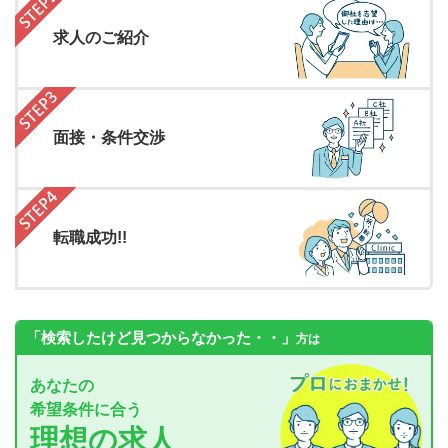
求人のご紹介
面接・条件交渉
転職成功!!
「検索したけど見つからなかった・・」
方は
あなたの
希望条件に合う
理想の求人