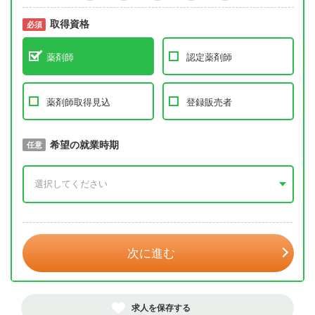
取得資格
必須
必須
薬剤師
認定薬剤師
薬剤師取得見込
登録販売者
取得予定年
希望の就業時期
必須
任意
年 3月
次に進む
求人を保存する