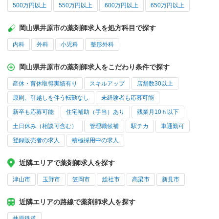
500万円以上
550万円以上
600万円以上
650万円以上
岡山県井原市の薬剤師求人を処方科目で探す
内科
外科
小児科
整形外科
岡山県井原市の薬剤師求人をこだわり条件で探す
産休・育休取得実績有り
スキルアップ
店舗数30以上
原則、引越しを伴う転勤なし
未経験者も応募可能
新卒も応募可能
住宅補助（手当）あり
残業月10ｈ以下
土日休み（相談可含む）
管理職候補
駅チカ
車通勤可
登録販売者の求人
積極採用中の求人
近隣エリアで薬剤師求人を探す
津山市
玉野市
笠岡市
総社市
高梁市
新見市
近隣エリアの路線で薬剤師求人を探す
井原鉄道