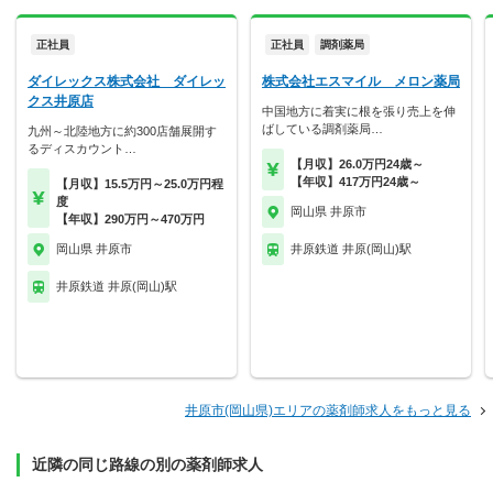
正社員
正社員
調剤薬局
ダイレックス株式会社 ダイレッ
株式会社エスマイル メロン薬局
クス井原店
中国地方に着実に根を張り売上を伸
ばしている調剤薬局…
九州～北陸地方に約300店舗展開す
るディスカウント…
【月収】26.0万円24歳～
【年収】417万円24歳～
【月収】15.5万円～25.0万円程
度
岡山県 井原市
【年収】290万円～470万円
岡山県 井原市
井原鉄道 井原(岡山)駅
井原鉄道 井原(岡山)駅
井原市(岡山県)エリアの薬剤師求人をもっと見る
近隣の同じ路線の別の薬剤師求人