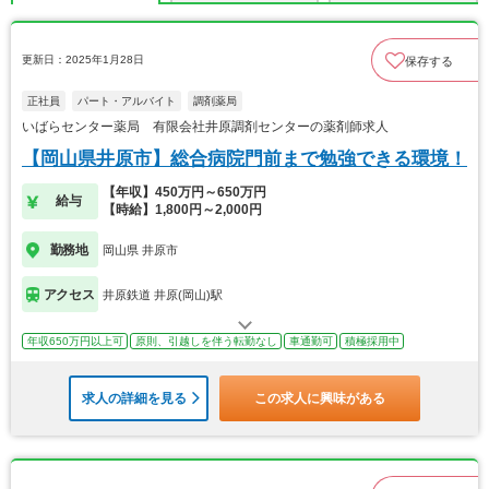
更新日：2025年1月28日
保存する
正社員
パート・アルバイト
調剤薬局
いばらセンター薬局 有限会社井原調剤センターの薬剤師求人
【岡山県井原市】総合病院門前まで勉強できる環境！
【年収】450万円～650万円
給与
【時給】1,800円～2,000円
勤務地
岡山県 井原市
アクセス
井原鉄道 井原(岡山)駅
年収650万円以上可
原則、引越しを伴う転勤なし
車通勤可
積極採用中
求人の詳細を見る
この求人に興味がある