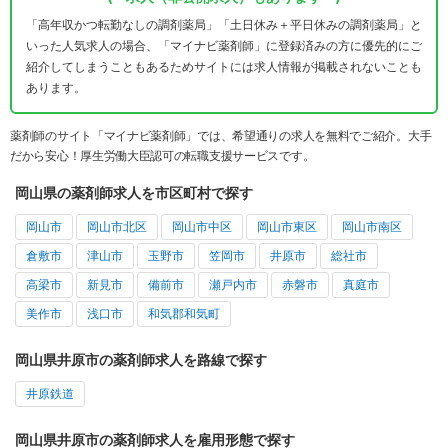
「高年収かつ転勤なしの調剤薬局」「土日休み＋平日休みの調剤薬局」と
いった人気求人の場合、「マイナビ薬剤師」に登録済みの方に優先的にご
紹介してしまうこともあるためサイトには求人情報が掲載されないことも
あります。
薬剤師のサイト「マイナビ薬剤師」では、希望通りの求人を無料でご紹介。大手
だから安心！厚生労働大臣認可の転職支援サービスです。
岡山県の薬剤師求人を市区町村で探す
岡山市
岡山市北区
岡山市中区
岡山市東区
岡山市南区
倉敷市
津山市
玉野市
笠岡市
井原市
総社市
高梁市
新見市
備前市
瀬戸内市
赤磐市
真庭市
美作市
浅口市
和気郡和気町
岡山県井原市の薬剤師求人を路線で探す
井原鉄道
岡山県井原市の薬剤師求人を雇用形態で探す