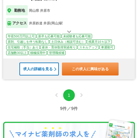
勤務地
岡山県 井原市
アクセス
井原鉄道 井原(岡山)駅
年収500万円以上可
新卒も応募可能
未経験者も応募可能
原則、引越しを伴う転勤なし
土日休み（相談可含む）
残業月10ｈ以下
住宅補助（手当）あり
産休・育休取得実績有り
スキルアップ
車通勤可
店舗数30以上
積極採用中
管理職候補
求人の詳細を見る
この求人に興味がある
1
9件／9件