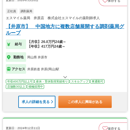
更新日：2026年5月20日
保存する
正社員
調剤薬局
エスマイル薬局 井原店 株式会社エスマイルの薬剤師求人
【井原市】 中国地方に複数店舗展開する調剤薬局グ
ループ
【月収】26.0万円24歳～
給与
【年収】417万円24歳～
勤務地
岡山県 井原市
アクセス
井原鉄道 井原(岡山)駅
年収400万円以上可
産休・育休取得実績有り
スキルアップ
車通勤可
店舗数30以上
積極採用中
求人の詳細を見る
この求人に興味がある
更新日：2024年12月11日
保存する