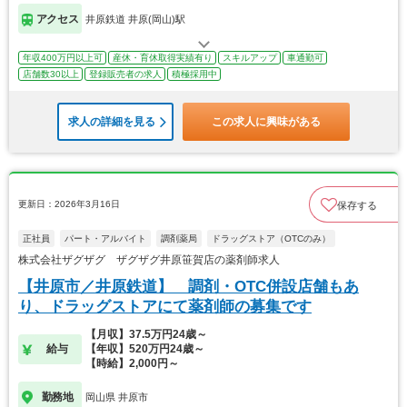
アクセス
井原鉄道 井原(岡山)駅
年収400万円以上可
産休・育休取得実績有り
スキルアップ
車通勤可
店舗数30以上
登録販売者の求人
積極採用中
求人の詳細を見る
この求人に興味がある
更新日：2026年3月16日
保存する
正社員
パート・アルバイト
調剤薬局
ドラッグストア（OTCのみ）
株式会社ザグザグ ザグザグ井原笹賀店の薬剤師求人
【井原市／井原鉄道】 調剤・OTC併設店舗もあ
り、ドラッグストアにて薬剤師の募集です
【月収】37.5万円24歳～
給与
【年収】520万円24歳～
【時給】2,000円～
勤務地
岡山県 井原市