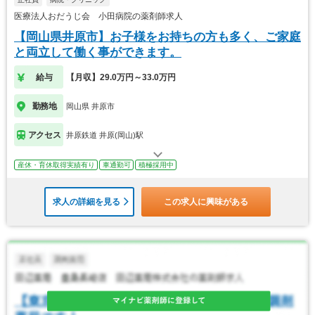
医療法人おだうじ会 小田病院の薬剤師求人
【岡山県井原市】お子様をお持ちの方も多く、ご家庭
と両立して働く事ができます。
給与
【月収】29.0万円～33.0万円
勤務地
岡山県 井原市
アクセス
井原鉄道 井原(岡山)駅
産休・育休取得実績有り
車通勤可
積極採用中
求人の詳細を見る
この求人に興味がある