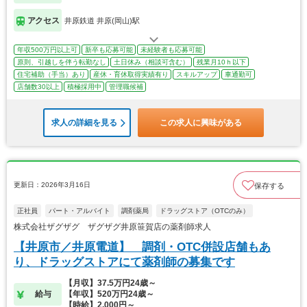
アクセス
井原鉄道 井原(岡山)駅
年収500万円以上可
新卒も応募可能
未経験者も応募可能
原則、引越しを伴う転勤なし
土日休み（相談可含む）
残業月10ｈ以下
住宅補助（手当）あり
産休・育休取得実績有り
スキルアップ
車通勤可
店舗数30以上
積極採用中
管理職候補
求人の詳細を見る
この求人に興味がある
更新日：2026年3月16日
保存する
正社員
パート・アルバイト
調剤薬局
ドラッグストア（OTCのみ）
株式会社ザグザグ ザグザグ井原笹賀店の薬剤師求人
【井原市／井原電道】 調剤・OTC併設店舗もあ
り、ドラッグストアにて薬剤師の募集です
【月収】37.5万円24歳～
給与
【年収】520万円24歳～
【時給】2,000円～