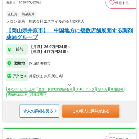
更新日：2026年5月20日
保存する
正社員
調剤薬局
メロン薬局 株式会社エスマイルの薬剤師求人
【岡山県井原市】 中国地方に複数店舗展開する調剤
薬局グループ
【月収】26.0万円24歳～
給与
【年収】417万円24歳～
勤務地
岡山県 井原市
アクセス
井原鉄道 井原(岡山)駅
年収400万円以上可
産休・育休取得実績有り
スキルアップ
駅チカ
車通勤可
店舗数30以上
積極採用中
求人の詳細を見る
この求人に興味がある