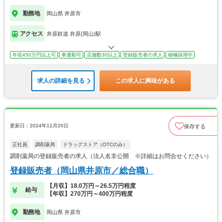
勤務地
岡山県 井原市
アクセス
井原鉄道 井原(岡山)駅
年収450万円以上可
車通勤可
店舗数30以上
登録販売者の求人
積極採用中
求人の詳細を見る
この求人に興味がある
更新日：2024年11月20日
保存する
正社員
調剤薬局
ドラッグストア（OTCのみ）
調剤薬局の登録販売者の求人（法人名非公開 ※詳細はお問合せください）
登録販売者（岡山県井原市／総合職）
【月収】18.0万円～26.5万円程度
給与
【年収】270万円～400万円程度
勤務地
岡山県 井原市