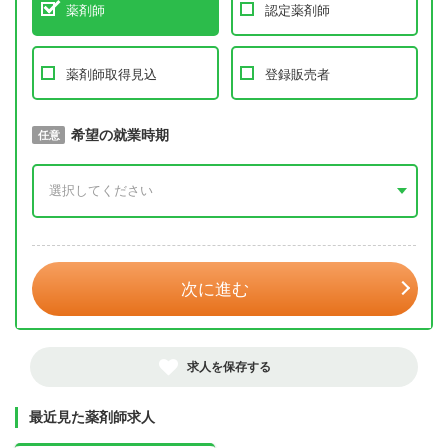
薬剤師
認定薬剤師
薬剤師取得見込
登録販売者
取得予定年
希望の就業時期
必須
任意
年 3月
次に進む
求人を保存する
最近見た薬剤師求人