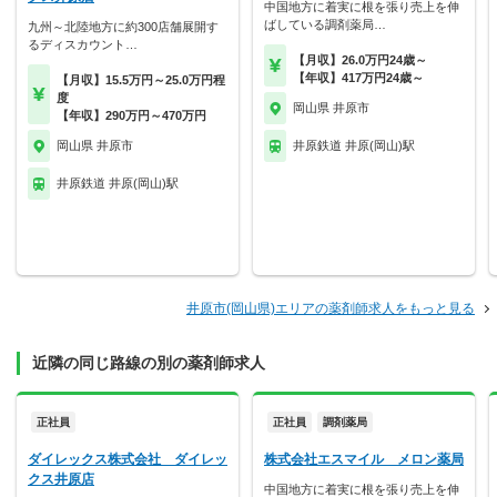
中国地方に着実に根を張り売上を伸
ばしている調剤薬局…
九州～北陸地方に約300店舗展開す
るディスカウント…
【月収】26.0万円24歳～
【年収】417万円24歳～
【月収】15.5万円～25.0万円程
度
岡山県 井原市
【年収】290万円～470万円
岡山県 井原市
井原鉄道 井原(岡山)駅
井原鉄道 井原(岡山)駅
井原市(岡山県)エリアの薬剤師求人をもっと見る
近隣の同じ路線の別の薬剤師求人
正社員
正社員
調剤薬局
ダイレックス株式会社 ダイレッ
株式会社エスマイル メロン薬局
クス井原店
中国地方に着実に根を張り売上を伸