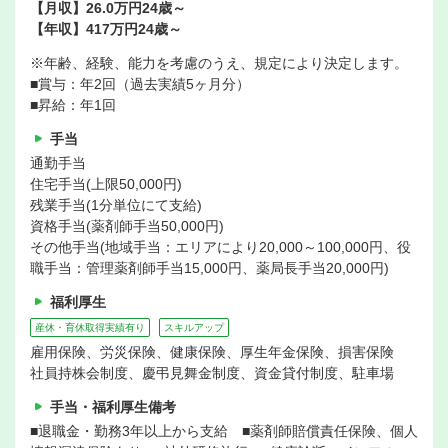
【月収】26.0万円24歳～
【年収】417万円24歳～
※年齢、経験、能力を考慮のうえ、規定により決定します。
■賞与：年2回（過去実績5ヶ月分）
■昇給：年1回
手当
通勤手当
住宅手当(上限50,000円)
残業手当(1分単位にて支給)
資格手当(薬剤師手当50,000円)
その他手当(地域手当：エリアにより20,000～100,000円、役
職手当：管理薬剤師手当15,000円、薬局長手当20,000円)
福利厚生
産休・育休取得実績有り
スキルアップ
雇用保険、労災保険、健康保険、厚生年金保険、損害保険
社員持株会制度、慶弔見舞金制度、資金貸付制度、駐車場
手当・福利厚生備考
■退職金・勤務3年以上から支給 ■薬剤師賠償責任保険、個人