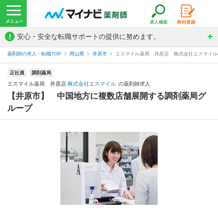
!
安心・安全な転職サポートの提供に努めます。
薬剤師の求人・転職TOP
岡山県
井原市
エスマイル薬局 井原店 株式会社エスマイル
正社員
調剤薬局
エスマイル薬局 井原店
株式会社エスマイル
の薬剤師求人
【井原市】 中国地方に複数店舗展開する調剤薬局グ
ループ