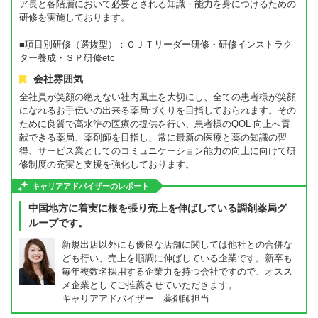
ア長と各階層において必要とされる知識・能力を身につけるための
研修を実施しております。
■項目別研修（選抜型）：ＯＪＴリーダー研修・研修インストラク
ター養成・ＳＰ研修etc
会社雰囲気
全社員が笑顔の絶えない社内風土を大切にし、全ての患者様が笑顔
になれるお手伝いの出来る薬局づくりを目指しておられます。その
ために良質で高水準の医療の提供を行い、患者様のQOL 向上へ貢
献できる薬局、薬剤師を目指し、常に最新の医療と薬の知識の習
得、サービス業としてのコミュニケーション能力の向上に向けて研
修制度の充実と支援を強化しております。
キャリアアドバイザーのレポート
中国地方に着実に根を張り売上を伸ばしている調剤薬局グ
ループです。
新規出店以外にも優良な店舗に関しては他社との合併な
ども行い、売上を順調に伸ばしている企業です。新卒も
毎年複数名採用する企業力を持つ会社ですので、オスス
メ企業としてご推薦させていただきます。
キャリアアドバイザー 薬剤師担当