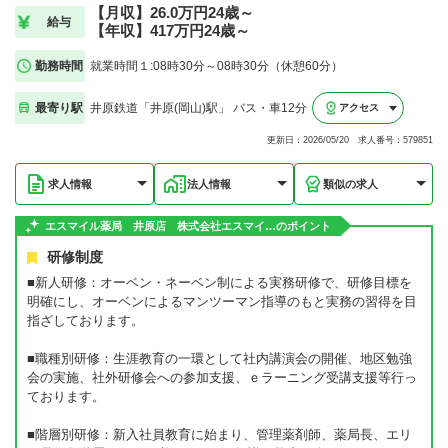
【月収】26.0万円24歳～
給与
【年収】417万円24歳～
勤務時間
就業時間１:08時30分～08時30分（休憩60分）
最寄り駅
井原鉄道「井原(岡山)駅」 バス・車12分
アクセス
更新日：2026/05/20 求人番号：579851
求人情報
法人情報
類似の求人
エスマイル薬局 井原店 株式会社エスマイ…のポイント
研修制度
■新人研修：オーベン・ネーベン制による実務研修で、研修目標を
明確にし、オーベンによるマンツーマン指導のもと実務の習得を目
指ざしております。
■職種別研修：生涯教育の一環として社内講演会の開催、地区勉強
会の実施、社外研修会への参加支援、ｅラーニング受講支援等行っ
ております。
■階層別研修：新入社員教育に始まり、管理薬剤師、薬局長、エリ