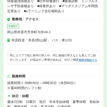
情報漏洩保険あり ■社外研修旅行 ■健康診断、インフルエ
ンザ予防接種あり ■保養所あり ■マツダスタジアム年間指
定席あり ■eラーニング会社補助あり
勤務地・アクセス
車通勤可
岡山県井原市芳井町与井44-1
井原鉄道「井原(岡山)駅」 バス・車12分
同じエリアで似た条件の求人や、同じ路線の求人なども喜んでご紹
介いたします。お悩みやご希望があれば、ぜひご相談ください。
無料で相談する
勤務時間
就業時間１:08時30分～08時30分（休憩60分）
※週40時間のシフト制
休日・休暇
週休2日制 日曜日 祝日 年末年始休暇 夏季休暇 有給休
暇 慶弔休暇 出産・育児休暇 介護休暇