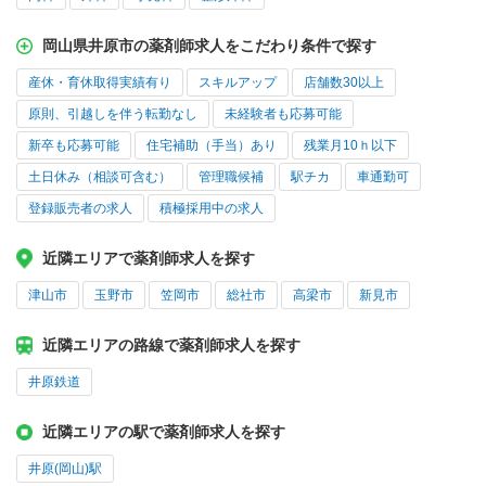
岡山県井原市の薬剤師求人をこだわり条件で探す
産休・育休取得実績有り
スキルアップ
店舗数30以上
原則、引越しを伴う転勤なし
未経験者も応募可能
新卒も応募可能
住宅補助（手当）あり
残業月10ｈ以下
土日休み（相談可含む）
管理職候補
駅チカ
車通勤可
登録販売者の求人
積極採用中の求人
近隣エリアで薬剤師求人を探す
津山市
玉野市
笠岡市
総社市
高梁市
新見市
近隣エリアの路線で薬剤師求人を探す
井原鉄道
近隣エリアの駅で薬剤師求人を探す
井原(岡山)駅