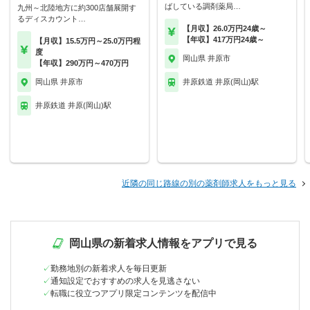
ばしている調剤薬局…
九州～北陸地方に約300店舗展開す
るディスカウント…
【月収】26.0万円24歳～
【年収】417万円24歳～
【月収】15.5万円～25.0万円程
度
岡山県 井原市
【年収】290万円～470万円
岡山県 井原市
井原鉄道 井原(岡山)駅
井原鉄道 井原(岡山)駅
近隣の同じ路線の別の薬剤師求人をもっと見る
岡山県の新着求人情報をアプリで見る
勤務地別の新着求人を毎日更新
通知設定でおすすめの求人を見逃さない
転職に役立つアプリ限定コンテンツを配信中