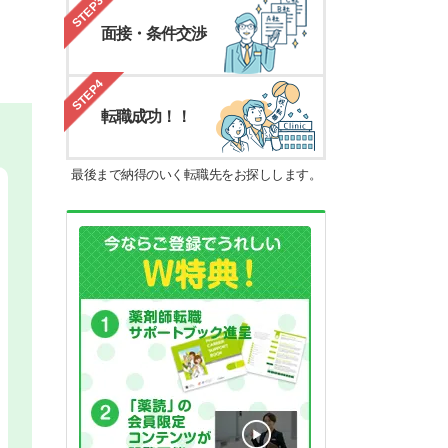
STEP3
面接・条件交渉
STEP4
転職成功！！
最後まで納得のいく転職先をお探しします。