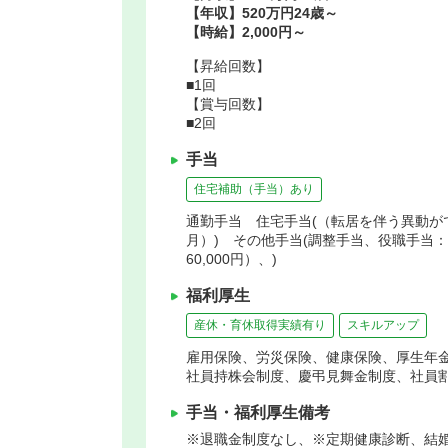
【年収】520万円24歳～
【時給】2,000円～
【昇給回数】
■1回
【賞与回数】
■2回
手当
住宅補助（手当）あり
通勤手当 住宅手当(（転居を伴う異動ができ
月）) その他手当(調整手当、役職手当：（薬
60,000円）、)
福利厚生
産休・育休取得実績有り
スキルアップ
雇用保険、労災保険、健康保険、厚生年
社員持株会制度、慶弔見舞金制度、社員
手当・福利厚生備考
※退職金制度なし、※定期健康診断、結