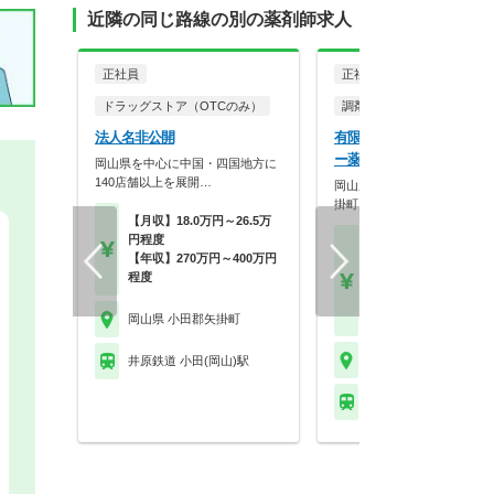
近隣の同じ路線の別の薬剤師求人
正社員
正社員
パート・アルバイ
ドラッグストア（OTCのみ）
調剤薬局
法人名非公開
有限会社アルファー アル
ー薬局小田店
岡山県を中心に中国・四国地方に
140店舗以上を展開…
岡山県笠岡市・井原市・小田
掛町に4店舗を展開し…
【月収】18.0万円～26.5万
円程度
【月収】20.0万円～30.
【年収】270万円～400万円
円以上
程度
【年収】450万円～55
以上 モデル
【時給】1,900円～2,2
岡山県 小田郡矢掛町
岡山県 小田郡矢掛町
井原鉄道 小田(岡山)駅
井原鉄道 小田(岡山)駅