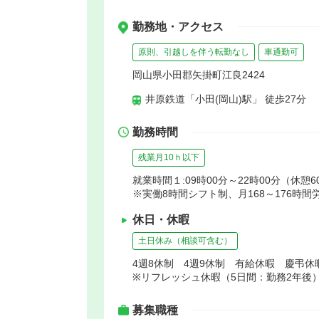
勤務地・アクセス
原則、引越しを伴う転勤なし
車通勤可
岡山県小田郡矢掛町江良2424
井原鉄道「小田(岡山)駅」 徒歩27分
勤務時間
残業月10ｈ以下
就業時間１:09時00分～22時00分（休憩6
※実働8時間シフト制、月168～176時間
休日・休暇
土日休み（相談可含む）
4週8休制 4週9休制 有給休暇 慶弔
※リフレッシュ休暇（5日間：勤務2年後
募集職種