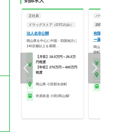
剤師求人
正社員
パート・アルバイト
ドラッグストア（OTCのみ）
調剤薬局
法人名非公開
有限会社アルファー アル
ー薬局 小田店
岡山県を中心に中国・四国地方に
140店舗以上を展開…
岡山県笠岡市・井原市・小田
掛町に4店舗を展開し…
【月収】18.0万円～26.5万
円程度
【時給】2,000円～
【年収】270万円～400万円
程度
岡山県 小田郡矢掛町
岡山県 小田郡矢掛町
※お問い合わせくださ
井原鉄道 小田(岡山)駅