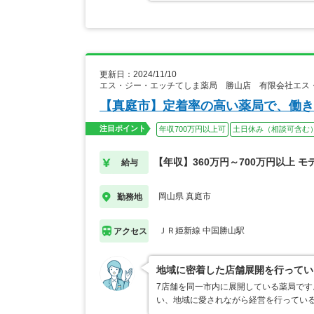
更新日：2024/11/10
エス・ジー・エッチてしま薬局 勝山店 有限会社エス
【真庭市】定着率の高い薬局で、働き
注目ポイント
年収700万円以上可
土日休み（相談可含む
【年収】360万円～700万円以上 モ
給与
岡山県 真庭市
勤務地
ＪＲ姫新線 中国勝山駅
アクセス
地域に密着した店舗展開を行ってい
7店舗を同一市内に展開している薬局です
い、地域に愛されながら経営を行ってい