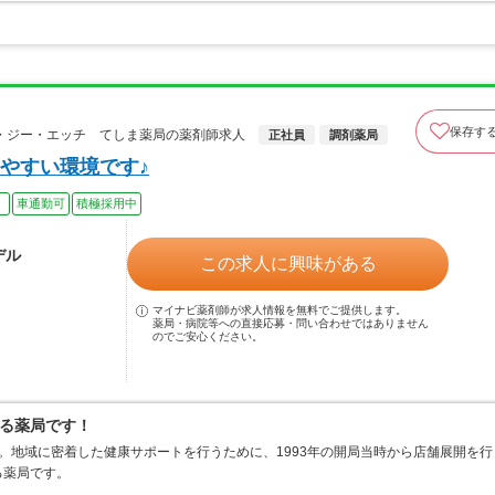
保存す
・ジー・エッチ てしま薬局の薬剤師求人
正社員
調剤薬局
やすい環境です♪
）
車通勤可
積極採用中
デル
この求人に興味がある
マイナビ薬剤師が求人情報を無料でご提供します。
薬局・病院等への直接応募・問い合わせではありません
のでご安心ください。
る薬局です！
。地域に密着した健康サポートを行うために、1993年の開局当時から店舗展開を行
る薬局です。