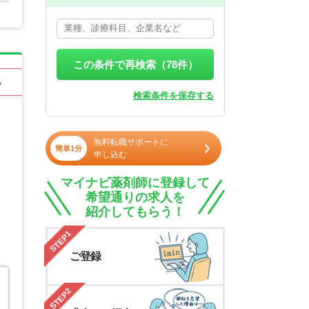
この条件で再検索（
78
件）
る
検索条件を保存する
無料転職サポートに
簡単1分
申し込む
マイナビ薬剤師に登録して
希望通りの求人を
紹介してもらう！
STEP1
ご登録
STEP2