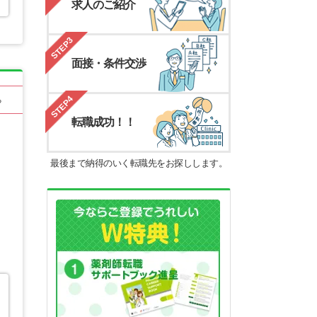
求人のご紹介
STEP3
面接・条件交渉
STEP4
る
転職成功！！
最後まで納得のいく転職先をお探しします。