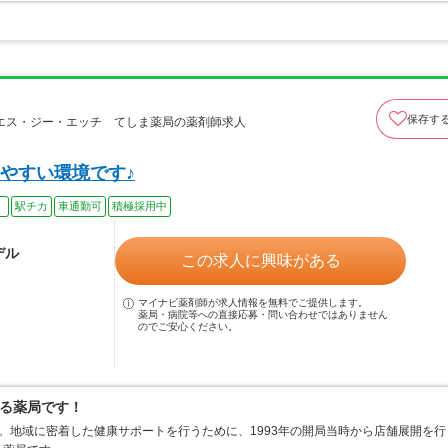
保存す
エス・ジー・エッチ てしま薬局の薬剤師求人
やすい環境です♪
）
駅チカ
車通勤可
積極採用中
デル
この求人に興味がある
マイナビ薬剤師が求人情報を無料でご提供します。
薬局・病院等への直接応募・問い合わせではありません
のでご安心ください。
る薬局です！
。地域に密着した健康サポートを行うために、1993年の開局当時から店舗展開を行