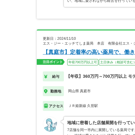
い、地域に愛されながら経営を行ってい
更新日：2024/11/10
エス・ジー・エッチてしま薬局 本店 有限会社エス・
【真庭市】定着率の高い薬局で、働き
注目ポイント
年収700万円以上可
土日休み（相談可含む
【年収】360万円～700万円以上 モ
給与
岡山県 真庭市
勤務地
ＪＲ姫新線 久世駅
アクセス
地域に密着した店舗展開を行ってい
7店舗を同一市内に展開している薬局です