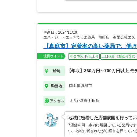
更新日：2024/11/10
エス・ジー・エッチてしま薬局 旭町店 有限会社エス
【真庭市】定着率の高い薬局で、働き
注目ポイント
年収700万円以上可
土日休み（相談可含む
【年収】360万円～700万円以上 モ
給与
岡山県 真庭市
勤務地
ＪＲ姫新線 月田駅
アクセス
地域に密着した店舗展開を行ってい
7店舗を同一市内に展開している薬局です
い、地域に愛されながら経営を行ってい