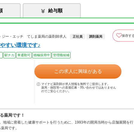
順
給与順
保存す
・ジー・エッチ てしま薬局の薬剤師求人
正社員
調剤薬局
やすい環境です♪
）
駅チカ
車通勤可
積極採用中
管理職候補
この求人に興味がある
マイナビ薬剤師が求人情報を無料でご提供します。
薬局・病院等への直接応募・問い合わせではありません
のでご安心ください。
る薬局です！
。地域に密着した健康サポートを行うために、1993年の開局当時から店舗展開を行
る薬局です。