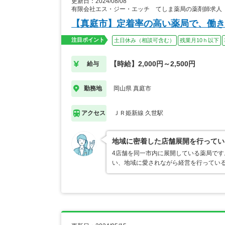
更新日：2024/08/08
有限会社エス・ジー・エッチ てしま薬局の薬剤師求人
【真庭市】定着率の高い薬局で、働き
注目ポイント
土日休み（相談可含む）
残業月10ｈ以下
【時給】2,000円～2,500円
給与
岡山県 真庭市
勤務地
ＪＲ姫新線 久世駅
アクセス
地域に密着した店舗展開を行ってい
4店舗を同一市内に展開している薬局です
い、地域に愛されながら経営を行ってい