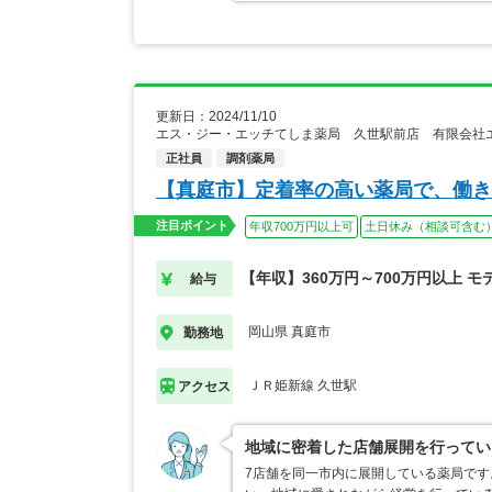
更新日：2024/11/10
エス・ジー・エッチてしま薬局 久世駅前店 有限会社
正社員
調剤薬局
【真庭市】定着率の高い薬局で、働き
注目ポイント
年収700万円以上可
土日休み（相談可含む
【年収】360万円～700万円以上 モ
給与
岡山県 真庭市
勤務地
ＪＲ姫新線 久世駅
アクセス
地域に密着した店舗展開を行ってい
7店舗を同一市内に展開している薬局です