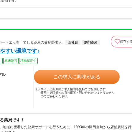
る薬局です。
保存す
ジー・エッチ てしま薬局の薬剤師求人
正社員
調剤薬局
やすい環境です♪
）
車通勤可
積極採用中
デル
この求人に興味がある
マイナビ薬剤師が求人情報を無料でご提供します。
薬局・病院等への直接応募・問い合わせではありません
のでご安心ください。
る薬局です！
。地域に密着した健康サポートを行うために、1993年の開局当時から店舗展開を行