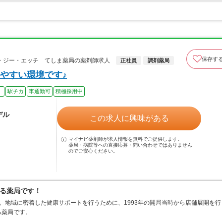
保存す
・ジー・エッチ てしま薬局の薬剤師求人
正社員
調剤薬局
やすい環境です♪
）
駅チカ
車通勤可
積極採用中
デル
この求人に興味がある
マイナビ薬剤師が求人情報を無料でご提供します。
薬局・病院等への直接応募・問い合わせではありません
のでご安心ください。
る薬局です！
。地域に密着した健康サポートを行うために、1993年の開局当時から店舗展開を行
る薬局です。