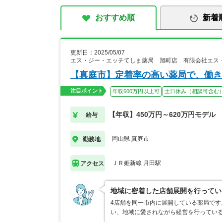
おすすめ順
新着
更新日：2025/05/07
エス・ジー・エッチてしま薬局 旭町店 有限会社エス
【真庭市】定着率の高い薬局で、働き
注目ポイント
年収600万円以上可
土日休み（相談可含む
【年収】450万円～620万円モデル
給与
岡山県 真庭市
勤務地
ＪＲ姫新線 月田駅
アクセス
地域に密着した店舗展開を行ってい
4店舗を同一市内に展開している薬局です
い、地域に愛されながら経営を行ってい