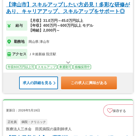
【津山市】スキルアップしたい方必見！多彩な研修が
あり、キャリアアップ、スキルアップをサポート◎
【月収】31.0万円～45.0万円以上
給与
【年収】400万円～600万円以上 モデル
【時給】2,000円～
勤務地
岡山県 津山市
アクセス
ＪＲ姫新線 院庄駅
年収600万円以上可
スキルアップ
車通勤可
積極採用中
求人の詳細を見る
この求人に興味がある
更新日：2026年5月19日
保存する
正社員
病院・クリニック
医療法人三水会 田尻病院の薬剤師求人