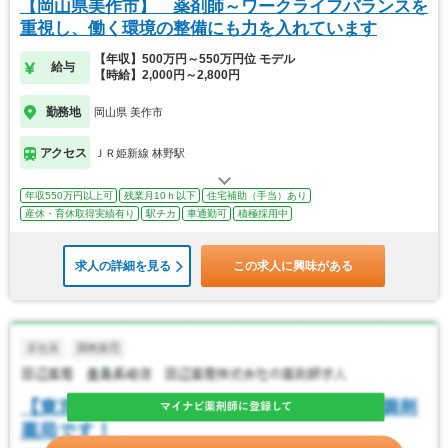
【岡山県美作市】 薬剤師～ワークライフバランスを
重視し、働く環境の整備にも力を入れています
【年収】500万円～550万円位 モデル
給与
【時給】2,000円～2,800円
勤務地
岡山県 美作市
アクセス
ＪＲ姫新線 林野駅
年収550万円以上可
残業月10ｈ以下
住宅補助（手当）あり
産休・育休取得実績有り
駅チカ
車通勤可
積極採用中
求人の詳細を見る
この求人に興味がある