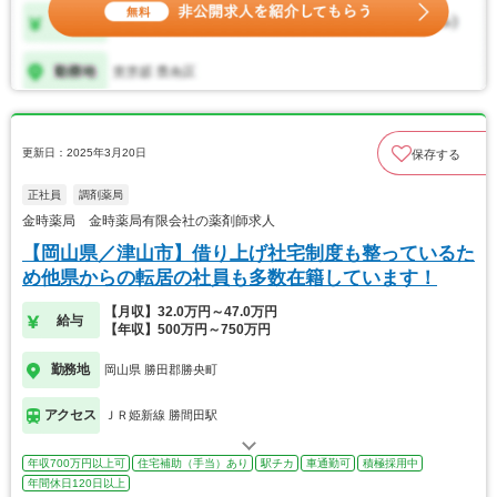
更新日：2025年3月20日
保存する
正社員
調剤薬局
金時薬局 金時薬局有限会社の薬剤師求人
【岡山県／津山市】借り上げ社宅制度も整っているた
め他県からの転居の社員も多数在籍しています！
【月収】32.0万円～47.0万円
給与
【年収】500万円～750万円
勤務地
岡山県 勝田郡勝央町
アクセス
ＪＲ姫新線 勝間田駅
年収700万円以上可
住宅補助（手当）あり
駅チカ
車通勤可
積極採用中
年間休日120日以上