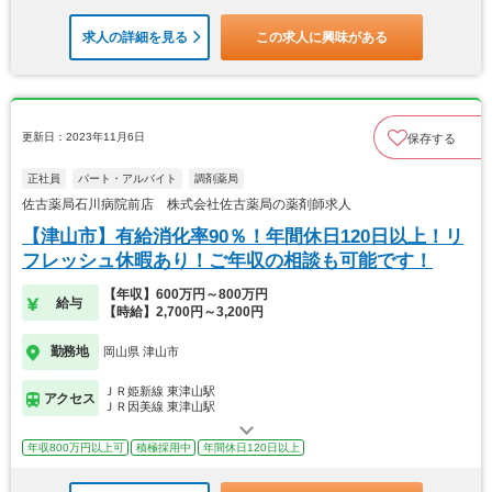
求人の詳細を見る
この求人に興味がある
更新日：2023年11月6日
保存する
正社員
パート・アルバイト
調剤薬局
佐古薬局石川病院前店 株式会社佐古薬局の薬剤師求人
【津山市】有給消化率90％！年間休日120日以上！リ
フレッシュ休暇あり！ご年収の相談も可能です！
【年収】600万円～800万円
給与
【時給】2,700円～3,200円
勤務地
岡山県 津山市
ＪＲ姫新線 東津山駅
アクセス
ＪＲ因美線 東津山駅
年収800万円以上可
積極採用中
年間休日120日以上