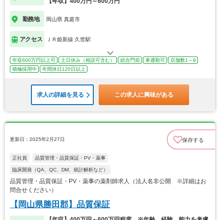
【年収】400万円～600万円
勤務地
岡山県 真庭市
アクセス
ＪＲ姫新線 久世駅
年収600万円以上可
土日休み（相談可含む）
総合門前
車通勤可
店舗数1～9
積極採用中
年間休日120日以上
求人の詳細を見る
この求人に興味がある
更新日：2025年2月27日
保存する
正社員
品質管理・品質保証・PV・薬事
臨床開発（QA、QC、DM、統計解析など）
品質管理・品質保証・PV・薬事の薬剤師求人（法人名非公開 ※詳細はお
問合せください）
【岡山県勝田郡】品質保証
【年収】400万円～600万円程度 ※年齢、経験、能力を考慮