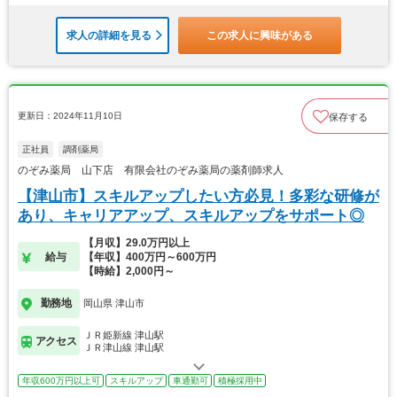
求人の詳細を見る
この求人に興味がある
更新日：2024年11月10日
保存する
正社員
調剤薬局
のぞみ薬局 山下店 有限会社のぞみ薬局の薬剤師求人
【津山市】スキルアップしたい方必見！多彩な研修が
あり、キャリアアップ、スキルアップをサポート◎
【月収】29.0万円以上
給与
【年収】400万円～600万円
【時給】2,000円～
勤務地
岡山県 津山市
ＪＲ姫新線 津山駅
アクセス
ＪＲ津山線 津山駅
年収600万円以上可
スキルアップ
車通勤可
積極採用中