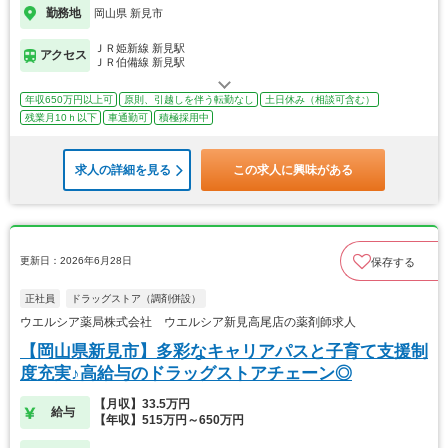
勤務地
岡山県 新見市
ＪＲ姫新線 新見駅
アクセス
ＪＲ伯備線 新見駅
年収650万円以上可
原則、引越しを伴う転勤なし
土日休み（相談可含む）
残業月10ｈ以下
車通勤可
積極採用中
求人の詳細を見る
この求人に興味がある
更新日：2026年6月28日
保存する
正社員
ドラッグストア（調剤併設）
ウエルシア薬局株式会社 ウエルシア新見高尾店の薬剤師求人
【岡山県新見市】多彩なキャリアパスと子育て支援制
度充実♪高給与のドラッグストアチェーン◎
【月収】33.5万円
給与
【年収】515万円～650万円