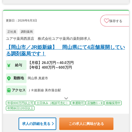
更新日：2026年6月3日
保存する
正社員
調剤薬局
ユアサ薬局西原店 株式会社ユアサ薬局の薬剤師求人
【岡山市／JR姫新線】 岡山県にて4店舗展開してい
る調剤薬局です！
【月収】26.0万円～40.0万円
給与
【年収】400万円～600万円
勤務地
岡山県 真庭市
アクセス
ＪＲ姫新線 美作落合駅
年収600万円以上可
土日休み（相談可含む）
車通勤可
店舗数1～9
積極採用中
年間休日120日以上
求人の詳細を見る
この求人に興味がある