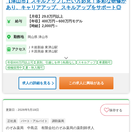
【津山市】スキルアップしたい方必見！多彩な研修が
あり、キャリアアップ、スキルアップをサポート◎
【月収】29.0万円以上
給与
【年収】400万円～600万円モデル
【時給】2,000円～
勤務地
岡山県 津山市
ＪＲ姫新線 東津山駅
アクセス
ＪＲ因美線 東津山駅
年収600万円以上可
原則、引越しを伴う転勤なし
スキルアップ
車通勤可
積極採用中
夏～秋入職可
求人の詳細を見る
この求人に興味がある
更新日：2026年5月19日
保存する
正社員
パート・アルバイト
調剤薬局
のぞみ薬局 中島店 有限会社のぞみ薬局の薬剤師求人