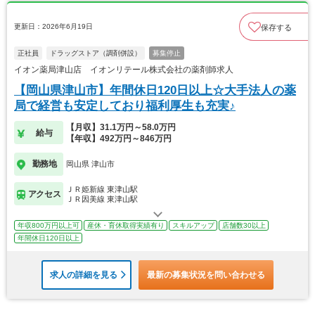
更新日：2026年6月19日
保存する
正社員
ドラッグストア（調剤併設）
募集停止
イオン薬局津山店 イオンリテール株式会社の薬剤師求人
【岡山県津山市】年間休日120日以上☆大手法人の薬
局で経営も安定しており福利厚生も充実♪
【月収】31.1万円～58.0万円
給与
【年収】492万円～846万円
勤務地
岡山県 津山市
ＪＲ姫新線 東津山駅
アクセス
ＪＲ因美線 東津山駅
年収800万円以上可
産休・育休取得実績有り
スキルアップ
店舗数30以上
年間休日120日以上
求人の詳細を見る
最新の募集状況を問い合わせる