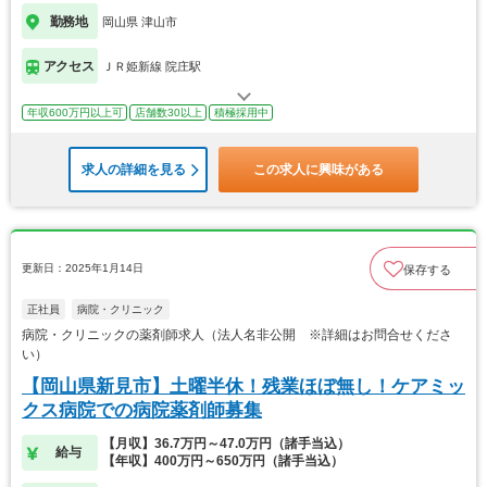
勤務地
岡山県 津山市
アクセス
ＪＲ姫新線 院庄駅
年収600万円以上可
店舗数30以上
積極採用中
求人の詳細を見る
この求人に興味がある
更新日：2025年1月14日
保存する
正社員
病院・クリニック
病院・クリニックの薬剤師求人（法人名非公開 ※詳細はお問合せくださ
い）
【岡山県新見市】土曜半休！残業ほぼ無し！ケアミッ
クス病院での病院薬剤師募集
【月収】36.7万円～47.0万円（諸手当込）
給与
【年収】400万円～650万円（諸手当込）