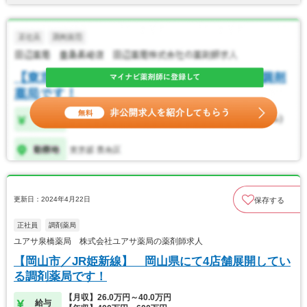
更新日：2024年4月22日
保存する
正社員
調剤薬局
ユアサ泉橋薬局 株式会社ユアサ薬局の薬剤師求人
【岡山市／JR姫新線】 岡山県にて4店舗展開してい
る調剤薬局です！
【月収】26.0万円～40.0万円
給与