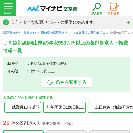
!
安心・安全な転職サポートの提供に努めます。
薬剤師の求人・転職TOP
岡山県の薬剤師求人
ＪＲ姫新線の薬剤師求人
年収550万円以
ＪＲ姫新線(岡山県)の年収550万円以上の薬剤師求人・転職
情報一覧
勤務地
ＪＲ姫新線 全体(岡山県)
その他
年収550万円以上
条件を変更する
人気のこだわり条件を追加する
残業月10ｈ以下
年間休日120日以上
土日休み（相談可含
21
件の薬剤師求人
※ 非公開求人を除く