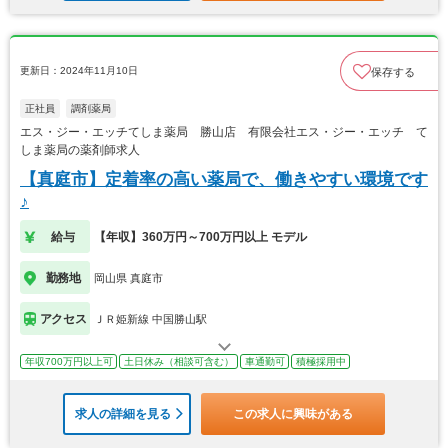
更新日：2024年11月10日
保存する
正社員
調剤薬局
エス・ジー・エッチてしま薬局 勝山店 有限会社エス・ジー・エッチ て
しま薬局の薬剤師求人
【真庭市】定着率の高い薬局で、働きやすい環境です
♪
給与
【年収】360万円～700万円以上 モデル
勤務地
岡山県 真庭市
アクセス
ＪＲ姫新線 中国勝山駅
年収700万円以上可
土日休み（相談可含む）
車通勤可
積極採用中
求人の詳細を見る
この求人に興味がある