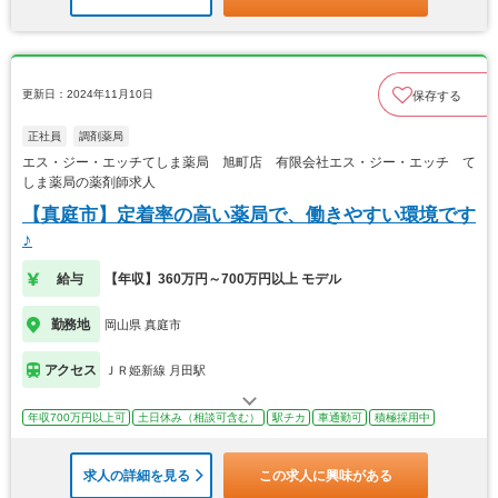
更新日：2024年11月10日
保存する
正社員
調剤薬局
エス・ジー・エッチてしま薬局 旭町店 有限会社エス・ジー・エッチ て
しま薬局の薬剤師求人
【真庭市】定着率の高い薬局で、働きやすい環境です
♪
給与
【年収】360万円～700万円以上 モデル
勤務地
岡山県 真庭市
アクセス
ＪＲ姫新線 月田駅
年収700万円以上可
土日休み（相談可含む）
駅チカ
車通勤可
積極採用中
求人の詳細を見る
この求人に興味がある