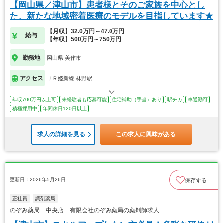
【岡山県／津山市】患者様とそのご家族を中心とし
た、新たな地域密着医療のモデルを目指しています★
【月収】32.0万円～47.0万円
給与
【年収】500万円～750万円
勤務地
岡山県 美作市
アクセス
ＪＲ姫新線 林野駅
年収700万円以上可
未経験者も応募可能
住宅補助（手当）あり
駅チカ
車通勤可
積極採用中
年間休日120日以上
求人の詳細を見る
この求人に興味がある
更新日：2026年5月26日
保存する
正社員
調剤薬局
のぞみ薬局 中央店 有限会社のぞみ薬局の薬剤師求人