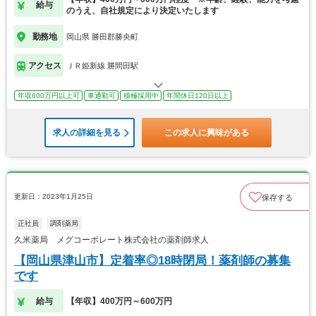
給与
のうえ、自社規定により決定いたします
勤務地
岡山県 勝田郡勝央町
アクセス
ＪＲ姫新線 勝間田駅
年収600万円以上可
車通勤可
積極採用中
年間休日120日以上
求人の詳細を見る
この求人に興味がある
更新日：2023年1月25日
保存する
正社員
調剤薬局
久米薬局 メグコーポレート株式会社の薬剤師求人
【岡山県津山市】定着率◎18時閉局！薬剤師の募集
です
給与
【年収】400万円～600万円