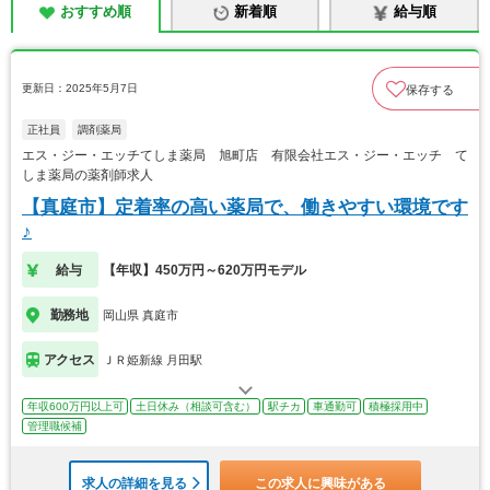
おすすめ順
新着順
給与順
更新日：2025年5月7日
保存する
正社員
調剤薬局
エス・ジー・エッチてしま薬局 旭町店 有限会社エス・ジー・エッチ て
しま薬局の薬剤師求人
【真庭市】定着率の高い薬局で、働きやすい環境です
♪
給与
【年収】450万円～620万円モデル
勤務地
岡山県 真庭市
アクセス
ＪＲ姫新線 月田駅
年収600万円以上可
土日休み（相談可含む）
駅チカ
車通勤可
積極採用中
管理職候補
求人の詳細を見る
この求人に興味がある