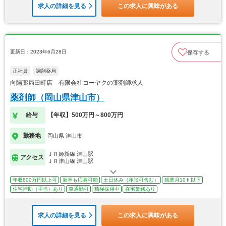
求人の詳細を見る
この求人に興味がある
更新日：2023年6月28日
保存する
正社員
調剤薬局
向陽薬局田町店 有限会社コーヤクの薬剤師求人
薬剤師（岡山県津山市）
給与
【年収】500万円～800万円
勤務地
岡山県 津山市
ＪＲ姫新線 津山駅
アクセス
ＪＲ津山線 津山駅
年収800万円以上可
新卒も応募可能
土日休み（相談可含む）
残業月10ｈ以下
住宅補助（手当）あり
車通勤可
積極採用中
在宅業務あり
求人の詳細を見る
この求人に興味がある