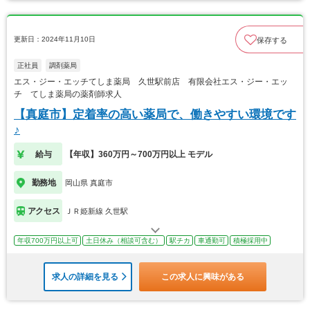
更新日：2024年11月10日
保存する
正社員
調剤薬局
エス・ジー・エッチてしま薬局 久世駅前店 有限会社エス・ジー・エッ
チ てしま薬局の薬剤師求人
【真庭市】定着率の高い薬局で、働きやすい環境です
♪
給与
【年収】360万円～700万円以上 モデル
勤務地
岡山県 真庭市
アクセス
ＪＲ姫新線 久世駅
年収700万円以上可
土日休み（相談可含む）
駅チカ
車通勤可
積極採用中
求人の詳細を見る
この求人に興味がある