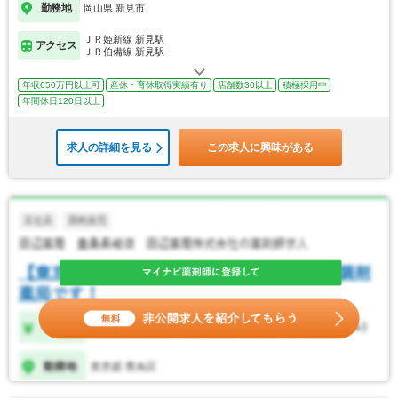
勤務地
岡山県 新見市
ＪＲ姫新線 新見駅
アクセス
ＪＲ伯備線 新見駅
年収650万円以上可
産休・育休取得実績有り
店舗数30以上
積極採用中
年間休日120日以上
求人の詳細を見る
この求人に興味がある