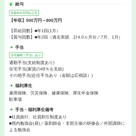
給与
年収800万円以上可
【年収】500万円～800万円
【昇給回数】■年1回(1月）
【賞与回数】■年2回（過去実績 計4.0ヵ月分／7月、1月）
手当
住宅補助（手当）あり
通勤手当(支給制度あり)
住宅手当(家賃の49％を支給)
その他手当(赴任手当あり（金額は応相談）)
福利厚生
雇用保険、労災保険、健康保険、厚生年金保険
駐車場
手当・福利厚生備考
■社員旅行、社員割引制度あり
■局内勉強会(昼)／薬剤師会・支部主催の研修会／外部講師に
よる勉強会