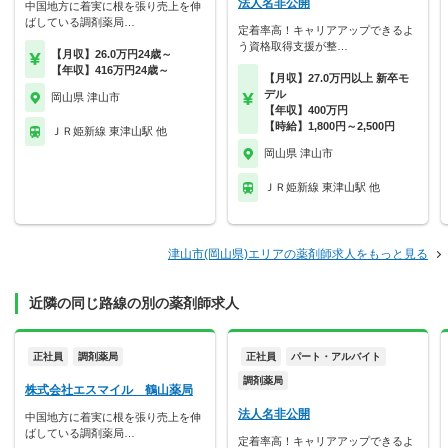
法人名非公開
中国地方に着実に根を張り売上を伸
ばしている調剤薬局…
定着率高！キャリアアップできるよ
う資格取得支援が整…
【月収】26.0万円24歳～
【年収】416万円24歳～
【月収】27.0万円以上 新卒モ
デル
岡山県 津山市
【年収】400万円
【時給】1,800円～2,500円
ＪＲ姫新線 東津山駅 他
岡山県 津山市
ＪＲ姫新線 東津山駅 他
津山市(岡山県)エリアの薬剤師求人をもっと見る
近隣の同じ路線の別の薬剤師求人
正社員
調剤薬局
正社員
パート・アルバイト
調剤薬局
株式会社エスマイル 鶴山薬局
法人名非公開
中国地方に着実に根を張り売上を伸
ばしている調剤薬局…
定着率高！キャリアアップできるよ