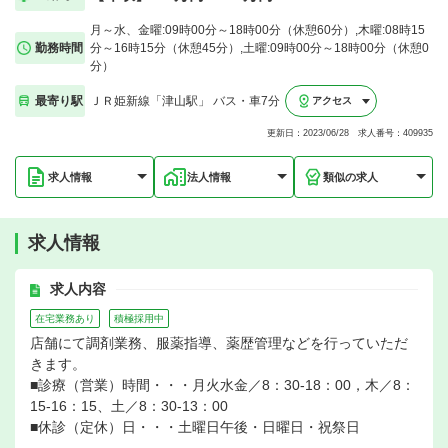
月～水、金曜:09時00分～18時00分（休憩60分）,木曜:08時15
勤務時間
分～16時15分（休憩45分）,土曜:09時00分～18時00分（休憩0
分）
最寄り駅
ＪＲ姫新線「津山駅」 バス・車7分
アクセス
更新日：2023/06/28 求人番号：409935
求人情報
法人情報
類似の求人
求人情報
求人内容
在宅業務あり
積極採用中
店舗にて調剤業務、服薬指導、薬歴管理などを行っていただ
きます。
■診療（営業）時間・・・月火水金／8：30-18：00，木／8：
15-16：15、土／8：30-13：00
■休診（定休）日・・・土曜日午後・日曜日・祝祭日