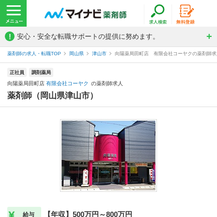
!
安心・安全な転職サポートの提供に努めます。
薬剤師の求人・転職TOP
岡山県
津山市
向陽薬局田町店 有限会社コーヤクの薬剤師求
正社員
調剤薬局
向陽薬局田町店
有限会社コーヤク
の薬剤師求人
薬剤師（岡山県津山市）
【年収】500万円～800万円
給与