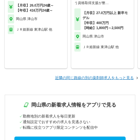
う資格取得支援が整…
【月収】26.0万円24歳～
【年収】416万円24歳～
【月収】27.0万円以上 新卒モ
デル
岡山県 津山市
【年収】400万円
【時給】1,800円～2,500円
ＪＲ姫新線 東津山駅 他
岡山県 津山市
ＪＲ姫新線 東津山駅 他
近隣の同じ路線の別の薬剤師求人をもっと見る
岡山県の新着求人情報をアプリで見る
勤務地別の新着求人を毎日更新
通知設定でおすすめの求人を見逃さない
転職に役立つアプリ限定コンテンツを配信中