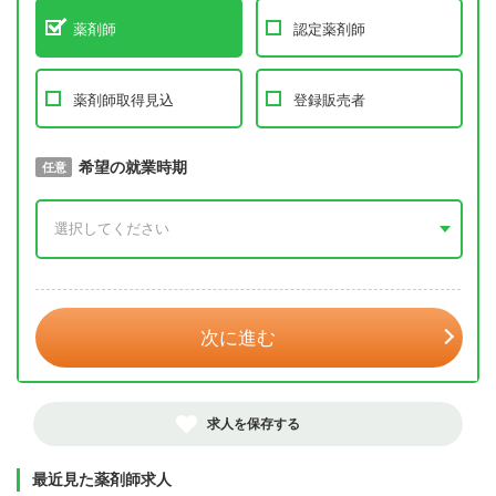
薬剤師
認定薬剤師
薬剤師取得見込
登録販売者
取得予定年
希望の就業時期
必須
任意
年 3月
次に進む
求人を保存する
最近見た薬剤師求人