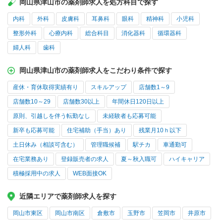
岡山県津山市の薬剤師求人を処方科目で探す
内科
外科
皮膚科
耳鼻科
眼科
精神科
小児科
整形外科
心療内科
総合科目
消化器科
循環器科
婦人科
歯科
岡山県津山市の薬剤師求人をこだわり条件で探す
産休・育休取得実績有り
スキルアップ
店舗数1～9
店舗数10～29
店舗数30以上
年間休日120日以上
原則、引越しを伴う転勤なし
未経験者も応募可能
新卒も応募可能
住宅補助（手当）あり
残業月10ｈ以下
土日休み（相談可含む）
管理職候補
駅チカ
車通勤可
在宅業務あり
登録販売者の求人
夏～秋入職可
ハイキャリア
積極採用中の求人
WEB面接OK
近隣エリアで薬剤師求人を探す
岡山市東区
岡山市南区
倉敷市
玉野市
笠岡市
井原市