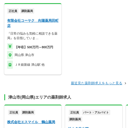
正社員
調剤薬局
有限会社コーヤク 向陽薬局田町
店
『日常の悩みも気軽に相談できる薬
局』を目指していま…
【年収】500万円～800万円
岡山県 津山市
ＪＲ姫新線 津山駅 他
最近見た薬剤師求人をもっと見る
津山市(岡山県)エリアの薬剤師求人
正社員
調剤薬局
正社員
パート・アルバイト
調剤薬局
株式会社エスマイル 鶴山薬局