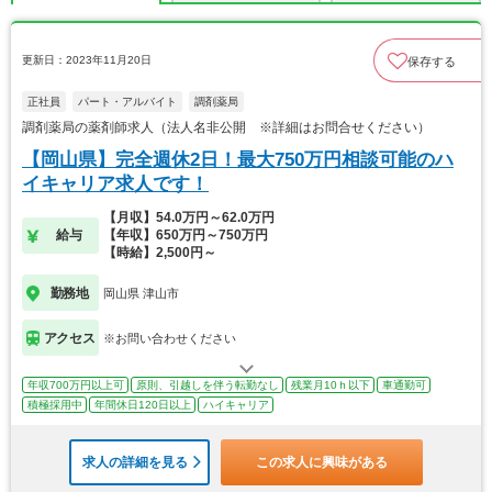
更新日：2023年11月20日
保存する
正社員
パート・アルバイト
調剤薬局
調剤薬局の薬剤師求人（法人名非公開 ※詳細はお問合せください）
【岡山県】完全週休2日！最大750万円相談可能のハ
イキャリア求人です！
【月収】54.0万円～62.0万円
給与
【年収】650万円～750万円
【時給】2,500円～
勤務地
岡山県 津山市
アクセス
※お問い合わせください
年収700万円以上可
原則、引越しを伴う転勤なし
残業月10ｈ以下
車通勤可
積極採用中
年間休日120日以上
ハイキャリア
求人の詳細を見る
この求人に興味がある