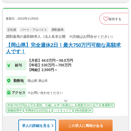
更新日：2023年11月6日
保存する
正社員
パート・アルバイト
調剤薬局
調剤薬局の薬剤師求人（法人名非公開 ※詳細はお問合せください）
【岡山県】完全週休2日！最大750万円可能な高額求
人です！
【月収】44.0万円～58.0万円
給与
【年収】530万円～700万円
【時給】2,500円～
勤務地
岡山県 津山市
アクセス
※お問い合わせください
年収700万円以上可
原則、引越しを伴う転勤なし
残業月10ｈ以下
車通勤可
積極採用中
年間休日120日以上
ハイキャリア
WEB面接OK
求人の詳細を見る
この求人に興味がある