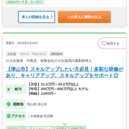
積極採用中
夏～秋入職可
求人の詳細を見る
この求人に興味がある
更新日：2026年5月19日
保存する
正社員
パート・アルバイト
調剤薬局
のぞみ薬局 中島店 有限会社のぞみ薬局の薬剤師求人
【津山市】スキルアップしたい方必見！多彩な研修が
あり、キャリアアップ、スキルアップをサポート◎
【月収】31.0万円～45.0万円以上
給与
【年収】400万円～600万円以上 モデル
【時給】2,000円～
勤務地
岡山県 津山市
アクセス
ＪＲ姫新線 院庄駅
年収600万円以上可
スキルアップ
車通勤可
積極採用中