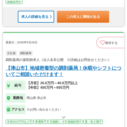
積極採用中
求人の詳細を見る
この求人に興味がある
更新日：2026年5月26日
保存する
正社員
調剤薬局
調剤薬局の薬剤師求人（法人名非公開 ※詳細はお問合せください）
【津山市】地域密着型の調剤薬局！休暇やシフトにつ
いてご相談いただけます！
【月収】26.0万円～40.0万円以上
給与
【年収】400万円～600万円
勤務地
岡山県 津山市
アクセス
※お問い合わせください
年収600万円以上可
車通勤可
店舗数1～9
積極採用中
夏～秋入職可