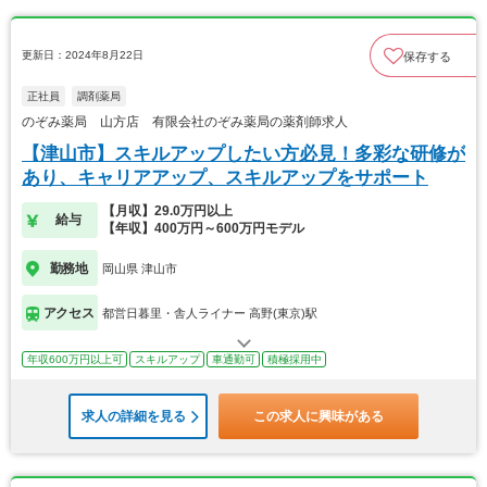
更新日：2024年8月22日
保存する
正社員
調剤薬局
のぞみ薬局 山方店 有限会社のぞみ薬局の薬剤師求人
【津山市】スキルアップしたい方必見！多彩な研修が
あり、キャリアアップ、スキルアップをサポート
【月収】29.0万円以上
給与
【年収】400万円～600万円モデル
勤務地
岡山県 津山市
アクセス
都営日暮里・舎人ライナー 高野(東京)駅
年収600万円以上可
スキルアップ
車通勤可
積極採用中
求人の詳細を見る
この求人に興味がある