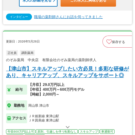
求人の詳細を見る
この求人に興味がある
職場の薬剤師さんにお話を伺ってきました
インタビュー
更新日：2026年5月26日
保存する
正社員
調剤薬局
のぞみ薬局 中央店 有限会社のぞみ薬局の薬剤師求人
【津山市】スキルアップしたい方必見！多彩な研修が
あり、キャリアアップ、スキルアップをサポート◎
【月収】29.0万円以上
給与
【年収】400万円～600万円モデル
【時給】2,000円～
勤務地
岡山県 津山市
ＪＲ姫新線 東津山駅
アクセス
ＪＲ因美線 東津山駅
年収600万円以上可
原則、引越しを伴う転勤なし
スキルアップ
車通勤可