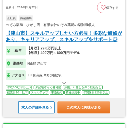
更新日：2024年4月22日
保存する
正社員
調剤薬局
のぞみ薬局 ひがし店 有限会社のぞみ薬局の薬剤師求人
【津山市】スキルアップしたい方必見！多彩な研修が
あり、キャリアアップ、スキルアップをサポート◎
【月収】29.0万円以上
給与
【年収】400万円～600万円モデル
勤務地
岡山県 津山市
アクセス
ＪＲ因美線 高野(岡山)駅
年収600万円以上可
未経験者も応募可能
原則、引越しを伴う転勤なし
残業月10ｈ以下
スキルアップ
車通勤可
積極採用中
年間休日120日以上
求人の詳細を見る
この求人に興味がある