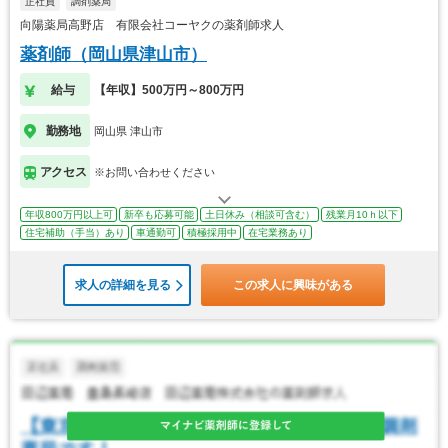
正社員
調剤薬局
向陽薬局高野店 有限会社コーヤクの薬剤師求人
薬剤師（岡山県津山市）
給与
【年収】500万円～800万円
勤務地
岡山県 津山市
アクセス
※お問い合わせください
年収800万円以上可
新卒も応募可能
土日休み（相談可含む）
残業月10ｈ以下
住宅補助（手当）あり
車通勤可
積極採用中
在宅業務あり
求人の詳細を見る
この求人に興味がある