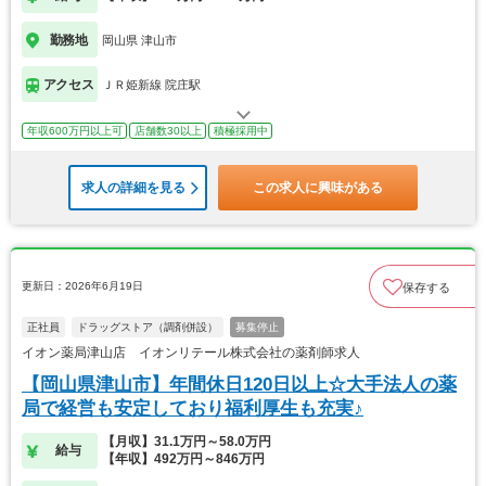
勤務地
岡山県 津山市
アクセス
ＪＲ姫新線 院庄駅
年収600万円以上可
店舗数30以上
積極採用中
求人の詳細を見る
この求人に興味がある
更新日：2026年6月19日
保存する
正社員
ドラッグストア（調剤併設）
募集停止
イオン薬局津山店 イオンリテール株式会社の薬剤師求人
【岡山県津山市】年間休日120日以上☆大手法人の薬
局で経営も安定しており福利厚生も充実♪
【月収】31.1万円～58.0万円
給与
【年収】492万円～846万円