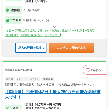
【時給】2,500円～
勤務地
岡山県 津山市
アクセス
※お問い合わせください
年収700万円以上可
原則、引越しを伴う転勤なし
残業月10ｈ以下
車通勤可
積極採用中
年間休日120日以上
ハイキャリア
求人の詳細を見る
この求人に興味がある
更新日：2023年11月6日
保存する
正社員
パート・アルバイト
調剤薬局
調剤薬局の薬剤師求人（法人名非公開 ※詳細はお問合せください）
【岡山県】完全週休2日！最大750万円可能な高額求
人です！
【月収】44.0万円～58.0万円
給与
【年収】530万円～700万円