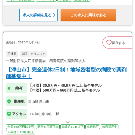
求人の詳細を見る
この求人に興味がある
更新日：2025年1月14日
保存する
正社員
病院・クリニック
一般財団法人江原積善会 積善病院の薬剤師求人
【津山市】完全週休2日制！地域密着型の病院で薬剤
師募集中！
【月収】30.0万円～40.0万円以上 新卒モデル
給与
【年収】500万円～660万円以上 新卒モデル
勤務地
岡山県 津山市
アクセス
ＪＲ津山線 津山口駅
年収650万円以上可
新卒も応募可能
残業月10ｈ以下
車通勤可
積極採用中
年間休日120日以上