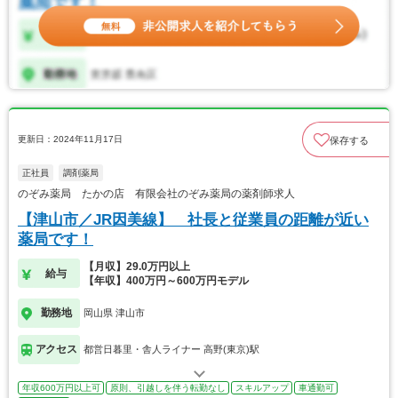
更新日：2024年11月17日
保存する
正社員
調剤薬局
のぞみ薬局 たかの店 有限会社のぞみ薬局の薬剤師求人
【津山市／JR因美線】 社長と従業員の距離が近い
薬局です！
【月収】29.0万円以上
給与
【年収】400万円～600万円モデル
勤務地
岡山県 津山市
アクセス
都営日暮里・舎人ライナー 高野(東京)駅
年収600万円以上可
原則、引越しを伴う転勤なし
スキルアップ
車通勤可