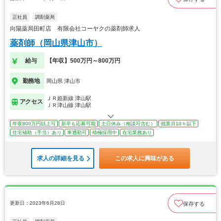
正社員
調剤薬局
向陽薬局田町店 有限会社コーヤクの薬剤師求人
薬剤師（岡山県津山市）
給与
【年収】500万円～800万円
勤務地
岡山県 津山市
ＪＲ姫新線 津山駅
アクセス
ＪＲ津山線 津山駅
年収800万円以上可
新卒も応募可能
土日休み（相談可含む）
残業月10ｈ以下
住宅補助（手当）あり
車通勤可
積極採用中
在宅業務あり
求人の詳細を見る
この求人に興味がある
更新日：2023年6月28日
保存する