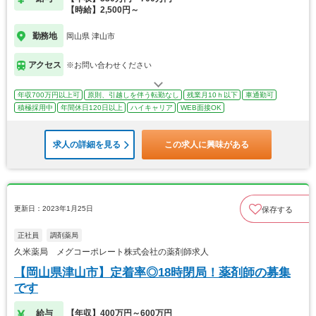
【時給】2,500円～
勤務地
岡山県 津山市
アクセス
※お問い合わせください
年収700万円以上可
原則、引越しを伴う転勤なし
残業月10ｈ以下
車通勤可
積極採用中
年間休日120日以上
ハイキャリア
WEB面接OK
求人の詳細を見る
この求人に興味がある
更新日：2023年1月25日
保存する
正社員
調剤薬局
久米薬局 メグコーポレート株式会社の薬剤師求人
【岡山県津山市】定着率◎18時閉局！薬剤師の募集
です
給与
【年収】400万円～600万円