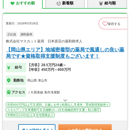
おすすめ順
新着順
給与順
更新日：2026年5月26日
保存する
正社員
調剤薬局
株式会社マスカット薬局 日本原店の薬剤師求人
【岡山県エリア】地域密着型の薬局で風通しの良い薬
局です★資格取得支援制度もございます！
【月収】28.5万円24歳～
給与
【年収】450万円～800万円
勤務地
岡山県 津山市
アクセス
ＪＲ因美線 美作滝尾駅
年収800万円以上可
原則、引越しを伴う転勤なし
産休・育休取得実績有り
スキルアップ
車通勤可
店舗数10～29
積極採用中
夏～秋入職可
年間休日120日以上
在宅業務あり