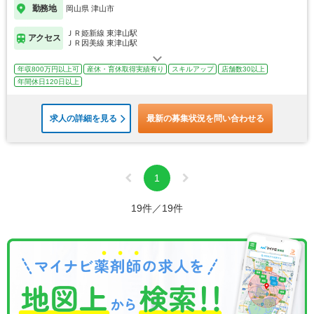
勤務地
岡山県 津山市
ＪＲ姫新線 東津山駅
アクセス
ＪＲ因美線 東津山駅
年収800万円以上可
産休・育休取得実績有り
スキルアップ
店舗数30以上
年間休日120日以上
求人の詳細を見る
最新の募集状況を問い合わせる
1
19件／19件