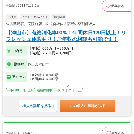
更新日：2023年11月6日
保存する
正社員
パート・アルバイト
調剤薬局
佐古薬局石川病院前店 株式会社佐古薬局の薬剤師求人
【津山市】有給消化率90％！年間休日120日以上！リ
フレッシュ休暇あり！ご年収の相談も可能です！
【年収】600万円～800万円
給与
【時給】2,700円～3,200円
勤務地
岡山県 津山市
ＪＲ姫新線 東津山駅
アクセス
ＪＲ因美線 東津山駅
年収800万円以上可
積極採用中
年間休日120日以上
求人の詳細を見る
この求人に興味がある
更新日：2023年6月28日
保存する