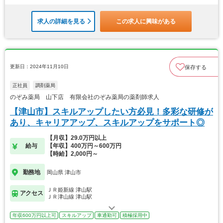
求人の詳細を見る
この求人に興味がある
更新日：2024年11月10日
保存する
正社員
調剤薬局
のぞみ薬局 山下店 有限会社のぞみ薬局の薬剤師求人
【津山市】スキルアップしたい方必見！多彩な研修が
あり、キャリアアップ、スキルアップをサポート◎
【月収】29.0万円以上
給与
【年収】400万円～600万円
【時給】2,000円～
勤務地
岡山県 津山市
ＪＲ姫新線 津山駅
アクセス
ＪＲ津山線 津山駅
年収600万円以上可
スキルアップ
車通勤可
積極採用中