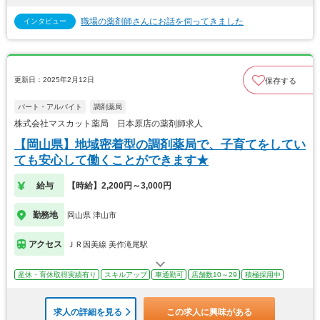
職場の薬剤師さんにお話を伺ってきました
インタビュー
更新日：2025年2月12日
保存する
パート・アルバイト
調剤薬局
株式会社マスカット薬局 日本原店の薬剤師求人
【岡山県】地域密着型の調剤薬局で、子育てをしてい
ても安心して働くことができます★
給与
【時給】2,200円～3,000円
勤務地
岡山県 津山市
アクセス
ＪＲ因美線 美作滝尾駅
産休・育休取得実績有り
スキルアップ
車通勤可
店舗数10～29
積極採用中
求人の詳細を見る
この求人に興味がある