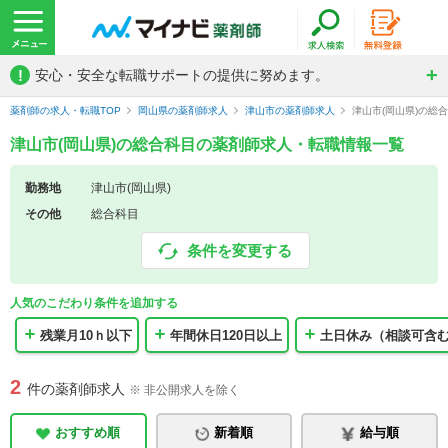
!
安心・安全な転職サポートの提供に努めます。
薬剤師の求人・転職TOP
岡山県の薬剤師求人
津山市の薬剤師求人
津山市(岡山県)の総
津山市(岡山県)の総合科目の薬剤師求人・転職情報一覧
勤務地
津山市(岡山県)
その他
総合科目
条件を変更する
人気のこだわり条件を追加する
残業月10ｈ以下
年間休日120日以上
土日休み（相談可含
2
件の薬剤師求人
※ 非公開求人を除く
おすすめ順
新着順
給与順