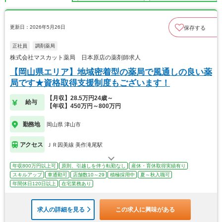
更新日：2026年5月26日
保存する
正社員
調剤薬局
株式会社マスカット薬局 日本原店の薬剤師求人
【岡山県エリア】地域密着型の薬局で風通しの良い薬
局です★資格取得支援制度もございます！
【月収】28.5万円24歳～
給与
【年収】450万円～800万円
勤務地
岡山県 津山市
アクセス
ＪＲ因美線 美作滝尾駅
年収800万円以上可
原則、引越しを伴う転勤なし
産休・育休取得実績有り
スキルアップ
車通勤可
店舗数10～29
積極採用中
夏～秋入職可
年間休日120日以上
在宅業務あり
求人の詳細を見る
この求人に興味がある