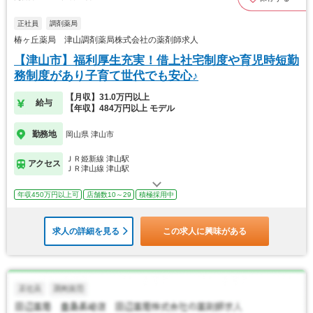
正社員
調剤薬局
椿ヶ丘薬局 津山調剤薬局株式会社の薬剤師求人
【津山市】福利厚生充実！借上社宅制度や育児時短勤
務制度があり子育て世代でも安心♪
【月収】31.0万円以上
給与
【年収】484万円以上 モデル
勤務地
岡山県 津山市
ＪＲ姫新線 津山駅
アクセス
ＪＲ津山線 津山駅
年収450万円以上可
店舗数10～29
積極採用中
求人の詳細を見る
この求人に興味がある