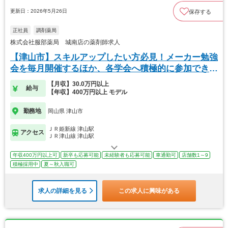
更新日：2026年5月26日
保存する
正社員
調剤薬局
株式会社服部薬局 城南店の薬剤師求人
【津山市】スキルアップしたい方必見！メーカー勉強
会を毎月開催するほか、各学会へ積極的に参加できま
す！
【月収】30.0万円以上
給与
【年収】400万円以上 モデル
勤務地
岡山県 津山市
ＪＲ姫新線 津山駅
アクセス
ＪＲ津山線 津山駅
年収400万円以上可
新卒も応募可能
未経験者も応募可能
車通勤可
店舗数1～9
積極採用中
夏～秋入職可
求人の詳細を見る
この求人に興味がある