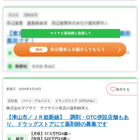
更新日：2026年3月16日
保存する
正社員
パート・アルバイト
ドラッグストア（OTCのみ）
株式会社ザグザグ ザグザグ小原店の薬剤師求人
【津山市／ＪＲ姫新線】 調剤・OTC併設店舗もあ
り、ドラッグストアにて薬剤師の募集です
【月収】37.5万円24歳～
給与
【年収】520万円24歳～