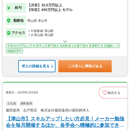
す！
【月収】30.0万円以上
給与
【年収】400万円以上 モデル
勤務地
岡山県 津山市
ＪＲ姫新線 津山駅
アクセス
ＪＲ津山線 津山駅
年収400万円以上可
新卒も応募可能
未経験者も応募可能
車通勤可
店舗数1～9
積極採用中
求人の詳細を見る
この求人に興味がある
更新日：2025年1月28日
保存する
正社員
調剤薬局
服部薬局 志戸部店 株式会社服部薬局の薬剤師求人
【津山市】スキルアップしたい方必見！メーカー勉強
会を毎月開催するほか、各学会へ積極的に参加できま