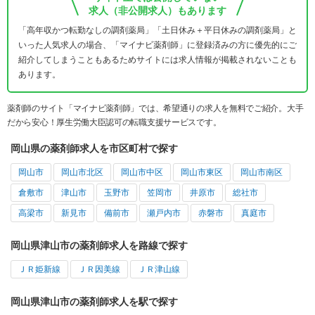
求人（非公開求人）もあります
「高年収かつ転勤なしの調剤薬局」「土日休み＋平日休みの調剤薬局」と
いった人気求人の場合、「マイナビ薬剤師」に登録済みの方に優先的にご
紹介してしまうこともあるためサイトには求人情報が掲載されないことも
あります。
薬剤師のサイト「マイナビ薬剤師」では、希望通りの求人を無料でご紹介。大手
だから安心！厚生労働大臣認可の転職支援サービスです。
岡山県の薬剤師求人を市区町村で探す
岡山市
岡山市北区
岡山市中区
岡山市東区
岡山市南区
倉敷市
津山市
玉野市
笠岡市
井原市
総社市
高梁市
新見市
備前市
瀬戸内市
赤磐市
真庭市
岡山県津山市の薬剤師求人を路線で探す
ＪＲ姫新線
ＪＲ因美線
ＪＲ津山線
岡山県津山市の薬剤師求人を駅で探す