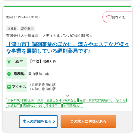
更新日：2024年1月10日
保存する
正社員
調剤薬局
有限会社大手町薬局 メディカルガンガの薬剤師求人
【津山市】調剤事業のほかに、漢方やエステなど様々
な事業を展開している調剤薬局です♪
給与
【年収】450万円
勤務地
岡山県 津山市
ＪＲ姫新線 津山駅
アクセス
ＪＲ津山線 津山駅
年収450万円以上可
原則、引越しを伴う転勤なし
産休・育休取得実績有り
駅チカ
車通勤可
店舗数10～29
積極採用中
在宅業務あり
求人の詳細を見る
この求人に興味がある