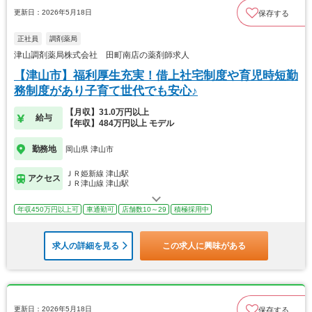
更新日：2026年5月18日
保存する
正社員
調剤薬局
津山調剤薬局株式会社 田町南店の薬剤師求人
【津山市】福利厚生充実！借上社宅制度や育児時短勤
務制度があり子育て世代でも安心♪
【月収】31.0万円以上
給与
【年収】484万円以上 モデル
勤務地
岡山県 津山市
ＪＲ姫新線 津山駅
アクセス
ＪＲ津山線 津山駅
年収450万円以上可
車通勤可
店舗数10～29
積極採用中
求人の詳細を見る
この求人に興味がある
更新日：2026年5月18日
保存する