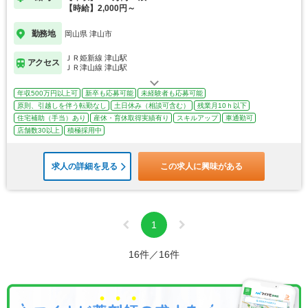
【時給】2,000円～
勤務地
岡山県 津山市
ＪＲ姫新線 津山駅
アクセス
ＪＲ津山線 津山駅
年収500万円以上可
新卒も応募可能
未経験者も応募可能
原則、引越しを伴う転勤なし
土日休み（相談可含む）
残業月10ｈ以下
住宅補助（手当）あり
産休・育休取得実績有り
スキルアップ
車通勤可
店舗数30以上
積極採用中
求人の詳細を見る
この求人に興味がある
1
16件／16件