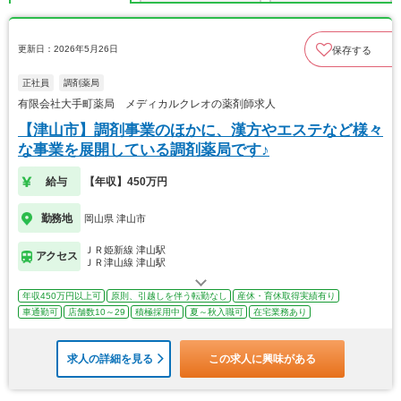
更新日：2026年5月26日
保存する
正社員
調剤薬局
有限会社大手町薬局 メディカルクレオの薬剤師求人
【津山市】調剤事業のほかに、漢方やエステなど様々
な事業を展開している調剤薬局です♪
給与
【年収】450万円
勤務地
岡山県 津山市
ＪＲ姫新線 津山駅
アクセス
ＪＲ津山線 津山駅
年収450万円以上可
原則、引越しを伴う転勤なし
産休・育休取得実績有り
車通勤可
店舗数10～29
積極採用中
夏～秋入職可
在宅業務あり
求人の詳細を見る
この求人に興味がある