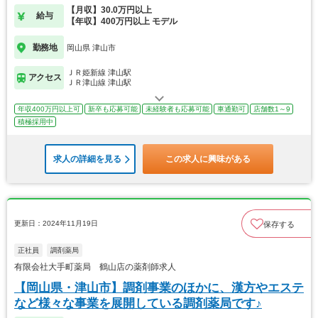
す！
【月収】30.0万円以上
給与
【年収】400万円以上 モデル
勤務地
岡山県 津山市
ＪＲ姫新線 津山駅
アクセス
ＪＲ津山線 津山駅
年収400万円以上可
新卒も応募可能
未経験者も応募可能
車通勤可
店舗数1～9
積極採用中
求人の詳細を見る
この求人に興味がある
更新日：2024年11月19日
保存する
正社員
調剤薬局
有限会社大手町薬局 鶴山店の薬剤師求人
【岡山県・津山市】調剤事業のほかに、漢方やエステ
など様々な事業を展開している調剤薬局です♪