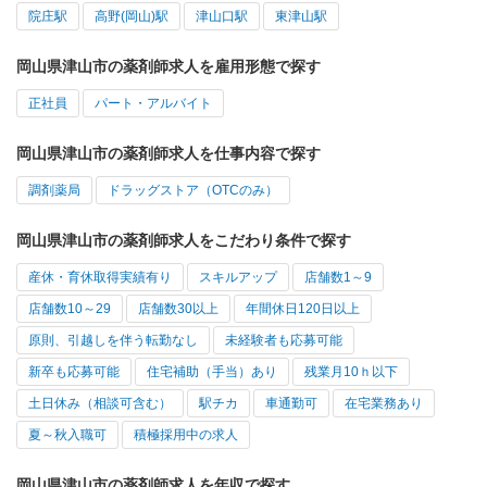
院庄駅
高野(岡山)駅
津山口駅
東津山駅
岡山県津山市の薬剤師求人を雇用形態で探す
正社員
パート・アルバイト
岡山県津山市の薬剤師求人を仕事内容で探す
調剤薬局
ドラッグストア（OTCのみ）
岡山県津山市の薬剤師求人をこだわり条件で探す
産休・育休取得実績有り
スキルアップ
店舗数1～9
店舗数10～29
店舗数30以上
年間休日120日以上
原則、引越しを伴う転勤なし
未経験者も応募可能
新卒も応募可能
住宅補助（手当）あり
残業月10ｈ以下
土日休み（相談可含む）
駅チカ
車通勤可
在宅業務あり
夏～秋入職可
積極採用中の求人
岡山県津山市の薬剤師求人を年収で探す