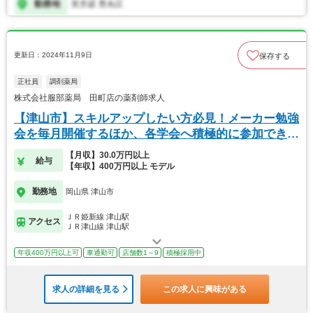
更新日：2024年11月9日
保存する
正社員
調剤薬局
株式会社服部薬局 田町店の薬剤師求人
【津山市】スキルアップしたい方必見！メーカー勉強
会を毎月開催するほか、各学会へ積極的に参加できま
す！
【月収】30.0万円以上
給与
【年収】400万円以上 モデル
勤務地
岡山県 津山市
ＪＲ姫新線 津山駅
アクセス
ＪＲ津山線 津山駅
年収400万円以上可
車通勤可
店舗数1～9
積極採用中
求人の詳細を見る
この求人に興味がある