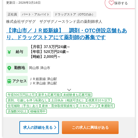
更新日：2026年3月16日
保存する
正社員
パート・アルバイト
ドラッグストア（OTCのみ）
株式会社ザグザグ ザグザグノースランド店の薬剤師求人
【津山市／ＪＲ姫新線】 調剤・OTC併設店舗もあ
り、ドラッグストアにて薬剤師の募集です
【月収】37.5万円24歳～
給与
【年収】520万円24歳～
【時給】2,000円～
勤務地
岡山県 津山市
ＪＲ姫新線 津山駅
アクセス
ＪＲ津山線 津山駅
年収500万円以上可
新卒も応募可能
未経験者も応募可能
原則、引越しを伴う転勤なし
土日休み（相談可含む）
残業月10ｈ以下
住宅補助（手当）あり
産休・育休取得実績有り
スキルアップ
車通勤可
店舗数30以上
積極採用中
求人の詳細を見る
この求人に興味がある