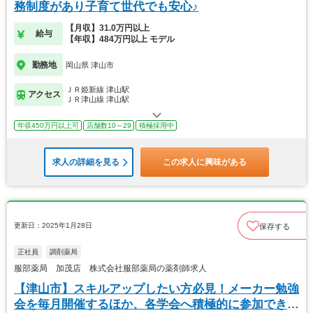
務制度があり子育て世代でも安心♪
【月収】31.0万円以上
給与
【年収】484万円以上 モデル
勤務地
岡山県 津山市
ＪＲ姫新線 津山駅
アクセス
ＪＲ津山線 津山駅
年収450万円以上可
店舗数10～29
積極採用中
求人の詳細を見る
この求人に興味がある
更新日：2025年1月28日
保存する
正社員
調剤薬局
服部薬局 加茂店 株式会社服部薬局の薬剤師求人
【津山市】スキルアップしたい方必見！メーカー勉強
会を毎月開催するほか、各学会へ積極的に参加できま