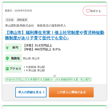
更新日：2026年5月26日
保存する
正社員
調剤薬局
津山調剤薬局株式会社 南新座店の薬剤師求人
【津山市】福利厚生充実！借上社宅制度や育児時短勤
務制度があり子育て世代でも安心♪
【月収】31.0万円以上
給与
【年収】484万円以上 モデル
勤務地
岡山県 津山市
ＪＲ姫新線 津山駅
アクセス
ＪＲ津山線 津山駅
年収450万円以上可
車通勤可
店舗数10～29
積極採用中
夏～秋入職可
求人の詳細を見る
この求人に興味がある