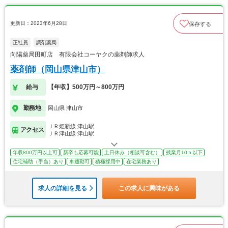
更新日：2023年6月28日
保存する
正社員
調剤薬局
向陽薬局田町店 有限会社コーヤクの薬剤師求人
薬剤師（岡山県津山市）
給与
【年収】500万円～800万円
勤務地
岡山県 津山市
ＪＲ姫新線 津山駅
アクセス
ＪＲ津山線 津山駅
年収800万円以上可
新卒も応募可能
土日休み（相談可含む）
残業月10ｈ以下
住宅補助（手当）あり
車通勤可
積極採用中
在宅業務あり
求人の詳細を見る
この求人に興味がある