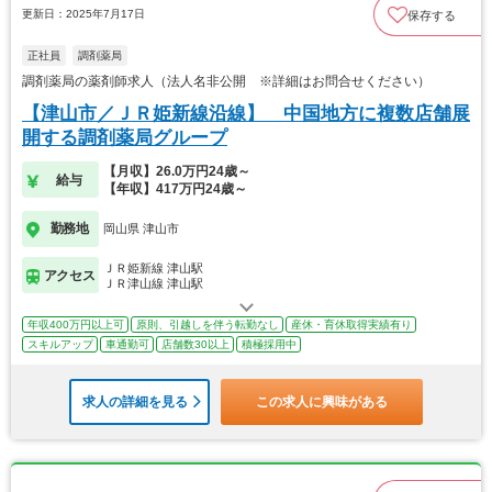
更新日：2025年7月17日
保存する
正社員
調剤薬局
調剤薬局の薬剤師求人（法人名非公開 ※詳細はお問合せください）
【津山市／ＪＲ姫新線沿線】 中国地方に複数店舗展
開する調剤薬局グループ
【月収】26.0万円24歳～
給与
【年収】417万円24歳～
勤務地
岡山県 津山市
ＪＲ姫新線 津山駅
アクセス
ＪＲ津山線 津山駅
年収400万円以上可
原則、引越しを伴う転勤なし
産休・育休取得実績有り
スキルアップ
車通勤可
店舗数30以上
積極採用中
求人の詳細を見る
この求人に興味がある