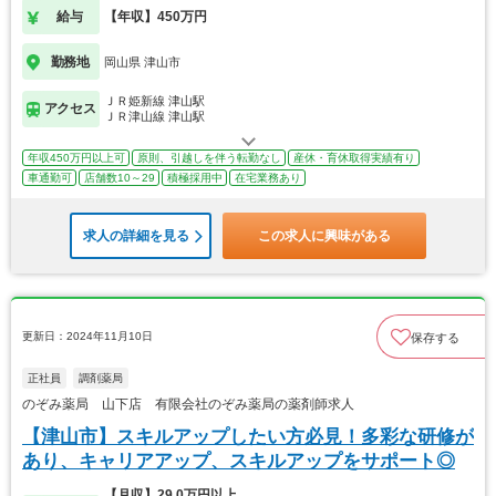
給与
【年収】450万円
勤務地
岡山県 津山市
ＪＲ姫新線 津山駅
アクセス
ＪＲ津山線 津山駅
年収450万円以上可
原則、引越しを伴う転勤なし
産休・育休取得実績有り
車通勤可
店舗数10～29
積極採用中
在宅業務あり
求人の詳細を見る
この求人に興味がある
更新日：2024年11月10日
保存する
正社員
調剤薬局
のぞみ薬局 山下店 有限会社のぞみ薬局の薬剤師求人
【津山市】スキルアップしたい方必見！多彩な研修が
あり、キャリアアップ、スキルアップをサポート◎
【月収】29.0万円以上