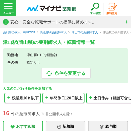
!
安心・安全な転職サポートの提供に努めます。
薬剤師の求人・転職TOP
岡山県の薬剤師求人
津山市の薬剤師求人
津山駅の薬剤師求人
津山駅(岡山県)の薬剤師求人・転職情報一覧
勤務地
津山駅(ＪＲ姫新線)
その他
指定なし
条件を変更する
人気のこだわり条件を追加する
残業月10ｈ以下
年間休日120日以上
土日休み（相談可含
16
件の薬剤師求人
※ 非公開求人を除く
おすすめ順
新着順
給与順