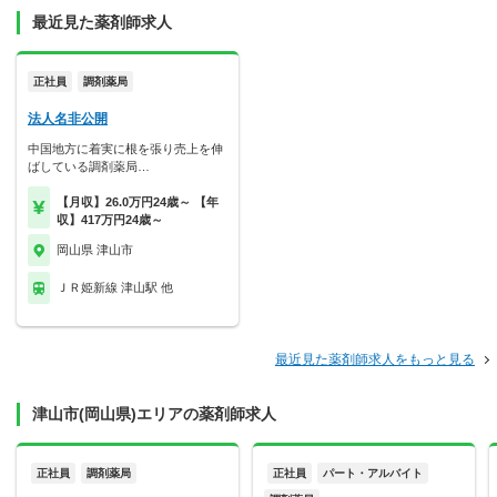
最近見た薬剤師求人
正社員
調剤薬局
法人名非公開
中国地方に着実に根を張り売上を伸
ばしている調剤薬局…
【月収】26.0万円24歳～ 【年
収】417万円24歳～
岡山県 津山市
ＪＲ姫新線 津山駅 他
最近見た薬剤師求人をもっと見る
津山市(岡山県)エリアの薬剤師求人
正社員
調剤薬局
正社員
パート・アルバイト