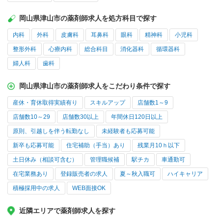
岡山県津山市の薬剤師求人を処方科目で探す
内科
外科
皮膚科
耳鼻科
眼科
精神科
小児科
整形外科
心療内科
総合科目
消化器科
循環器科
婦人科
歯科
岡山県津山市の薬剤師求人をこだわり条件で探す
産休・育休取得実績有り
スキルアップ
店舗数1～9
店舗数10～29
店舗数30以上
年間休日120日以上
原則、引越しを伴う転勤なし
未経験者も応募可能
新卒も応募可能
住宅補助（手当）あり
残業月10ｈ以下
土日休み（相談可含む）
管理職候補
駅チカ
車通勤可
在宅業務あり
登録販売者の求人
夏～秋入職可
ハイキャリア
積極採用中の求人
WEB面接OK
近隣エリアで薬剤師求人を探す