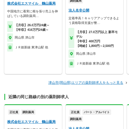
調剤薬局
株式会社エスマイル 鶴山薬局
法人名非公開
中国地方に着実に根を張り売上を伸
ばしている調剤薬局…
定着率高！キャリアアップできるよ
う資格取得支援が整…
【月収】26.0万円24歳～
【年収】416万円24歳～
【月収】27.0万円以上 新卒モ
デル
岡山県 津山市
【年収】400万円
【時給】1,800円～2,500円
ＪＲ姫新線 東津山駅 他
岡山県 津山市
ＪＲ姫新線 東津山駅 他
津山市(岡山県)エリアの薬剤師求人をもっと見る
近隣の同じ路線の別の薬剤師求人
正社員
調剤薬局
正社員
パート・アルバイト
調剤薬局
株式会社エスマイル 鶴山薬局
法人名非公開