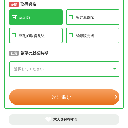
取得資格
必須
必須
薬剤師
認定薬剤師
薬剤師取得見込
登録販売者
取得予定年
希望の就業時期
必須
任意
年 3月
次に進む
求人を保存する