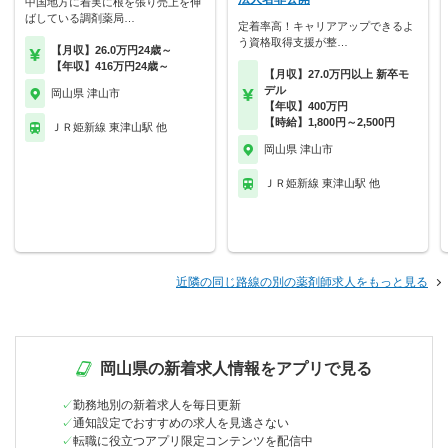
中国地方に着実に根を張り売上を伸
ばしている調剤薬局…
定着率高！キャリアアップできるよ
う資格取得支援が整…
【月収】26.0万円24歳～
【年収】416万円24歳～
【月収】27.0万円以上 新卒モ
デル
岡山県 津山市
【年収】400万円
【時給】1,800円～2,500円
ＪＲ姫新線 東津山駅 他
岡山県 津山市
ＪＲ姫新線 東津山駅 他
近隣の同じ路線の別の薬剤師求人をもっと見る
岡山県の新着求人情報をアプリで見る
勤務地別の新着求人を毎日更新
通知設定でおすすめの求人を見逃さない
転職に役立つアプリ限定コンテンツを配信中