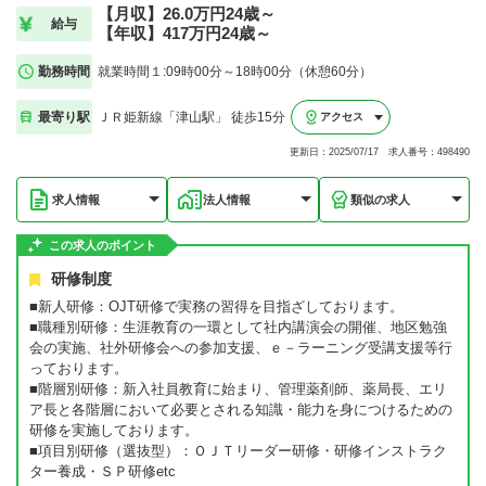
【月収】26.0万円24歳～
給与
【年収】417万円24歳～
勤務時間
就業時間１:09時00分～18時00分（休憩60分）
最寄り駅
ＪＲ姫新線「津山駅」 徒歩15分
アクセス
更新日：2025/07/17 求人番号：498490
求人情報
法人情報
類似の求人
この求人のポイント
研修制度
■新人研修：OJT研修で実務の習得を目指ざしております。
■職種別研修：生涯教育の一環として社内講演会の開催、地区勉強
会の実施、社外研修会への参加支援、ｅ－ラーニング受講支援等行
っております。
■階層別研修：新入社員教育に始まり、管理薬剤師、薬局長、エリ
ア長と各階層において必要とされる知識・能力を身につけるための
研修を実施しております。
■項目別研修（選抜型）：ＯＪＴリーダー研修・研修インストラク
ター養成・ＳＰ研修etc