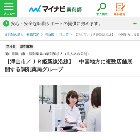
!
安心・安全な転職サポートの提供に努めます。
薬剤師の求人・転職TOP
岡山県
津山市
【津山市／ＪＲ姫新線沿線】 中国地方に複数店
正社員
調剤薬局
岡山県津山市・調剤薬局の薬剤師求人（法人名非公開）
【津山市／ＪＲ姫新線沿線】 中国地方に複数店舗展
開する調剤薬局グループ