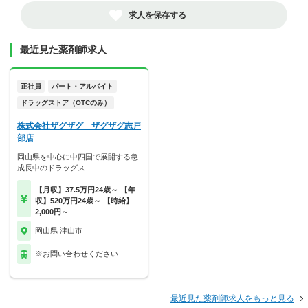
求人を保存する
最近見た薬剤師求人
正社員
パート・アルバイト
ドラッグストア（OTCのみ）
株式会社ザグザグ ザグザグ志戸
部店
岡山県を中心に中四国で展開する急
成長中のドラッグス…
【月収】37.5万円24歳～ 【年
収】520万円24歳～ 【時給】
2,000円～
岡山県 津山市
※お問い合わせください
最近見た薬剤師求人をもっと見る