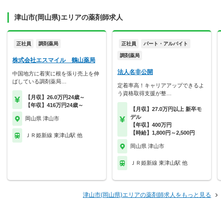
津山市(岡山県)エリアの薬剤師求人
正社員
調剤薬局
正社員
パート・アルバイト
調剤薬局
株式会社エスマイル 鶴山薬局
法人名非公開
中国地方に着実に根を張り売上を伸
ばしている調剤薬局…
定着率高！キャリアアップできるよ
う資格取得支援が整…
【月収】26.0万円24歳～
【年収】416万円24歳～
【月収】27.0万円以上 新卒モ
デル
岡山県 津山市
【年収】400万円
【時給】1,800円～2,500円
ＪＲ姫新線 東津山駅 他
岡山県 津山市
ＪＲ姫新線 東津山駅 他
津山市(岡山県)エリアの薬剤師求人をもっと見る