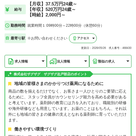
【月収】37.5万円24歳～
【年収】520万円24歳～
給与
【時給】2,000円～
勤務時間
就業時間１:09時00分～22時00分（休憩60分）
最寄り駅
※お問い合わせください
アクセス
更新日：2026/05/26 求人番号：468430
求人情報
法人情報
類似の求人
株式会社ザグザグ ザグザグ志戸部店のポイント
地域の皆様さまのかかりつけ薬局になるために
商品の数を揃えるだけでなく、お客さま一人ひとりのご要望に応え
るために、スタッフ全員がカウンセリング能力を高める必要がある
と考えています。薬剤師の教育には力を入れており、職能別の研修
や海外研修なども用意しています。お薬のことはもちろん、それ以
外にも地域の皆さまの健康の支えとなれる薬剤師に育っていただけ
ます。
働きやすい環境づくり