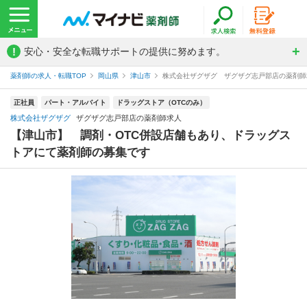
!
安心・安全な転職サポートの提供に努めます。
薬剤師の求人・転職TOP
岡山県
津山市
株式会社ザグザグ ザグザグ志戸部店の薬剤師
正社員
パート・アルバイト
ドラッグストア（OTCのみ）
株式会社ザグザグ
ザグザグ志戸部店の薬剤師求人
【津山市】 調剤・OTC併設店舗もあり、ドラッグス
トアにて薬剤師の募集です