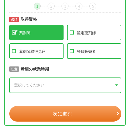
1
2
3
4
5
取得資格
必須
必須
薬剤師
認定薬剤師
薬剤師取得見込
登録販売者
取得予定年
希望の就業時期
必須
任意
年 3月
次に進む