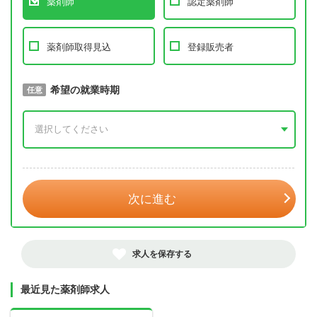
薬剤師
認定薬剤師
薬剤師取得見込
登録販売者
取得予定年
希望の就業時期
必須
任意
年 3月
次に進む
求人を保存する
最近見た薬剤師求人