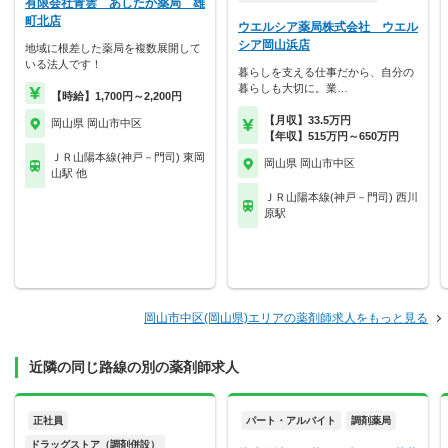
有限会社青雲 あしたか薬局 雄
町北店
ウエルシア薬局株式会社 ウエル
シア岡山浜店
地域に根差した薬局を複数展開して
いる法人です！
暮らしを支える仕事だから、自分の
暮らしも大切に。業…
【時給】1,700円～2,200円
【月収】33.5万円
岡山県 岡山市中区
【年収】515万円～650万円
ＪＲ山陽本線(神戸－門司) 東岡
岡山県 岡山市中区
山駅 他
ＪＲ山陽本線(神戸－門司) 西川
原駅
岡山市中区(岡山県)エリアの薬剤師求人をもっと見る
近隣の同じ路線の別の薬剤師求人
正社員
パート・アルバイト
調剤薬局
ドラッグストア（調剤併設）