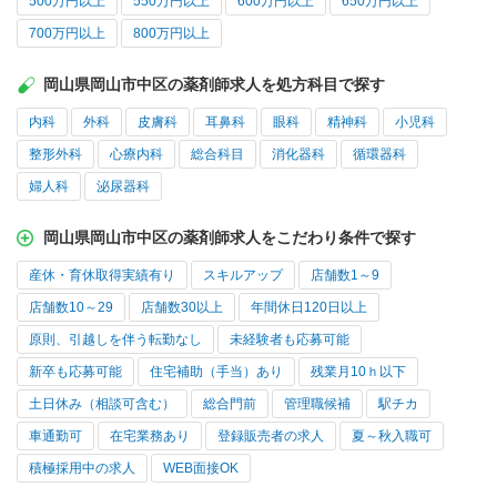
500万円以上
550万円以上
600万円以上
650万円以上
700万円以上
800万円以上
岡山県岡山市中区の薬剤師求人を処方科目で探す
内科
外科
皮膚科
耳鼻科
眼科
精神科
小児科
整形外科
心療内科
総合科目
消化器科
循環器科
婦人科
泌尿器科
岡山県岡山市中区の薬剤師求人をこだわり条件で探す
産休・育休取得実績有り
スキルアップ
店舗数1～9
店舗数10～29
店舗数30以上
年間休日120日以上
原則、引越しを伴う転勤なし
未経験者も応募可能
新卒も応募可能
住宅補助（手当）あり
残業月10ｈ以下
土日休み（相談可含む）
総合門前
管理職候補
駅チカ
車通勤可
在宅業務あり
登録販売者の求人
夏～秋入職可
積極採用中の求人
WEB面接OK