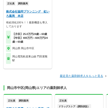
正社員
調剤薬局
株式会社協同プランニング 虹い
ろ薬局 本店
有給消化100％！！最新機器も導入
しております
【月収】25.0万円24歳～60歳
【年収】400万円～600万円24
歳～60歳
岡山県 岡山市中区
岡山電気軌道東山線 門田屋敷
駅
最近見た薬剤師求人をもっと見る
岡山市中区(岡山県)エリアの薬剤師求人
正社員
調剤薬局
正社員
ドラッグストア（調剤併設）