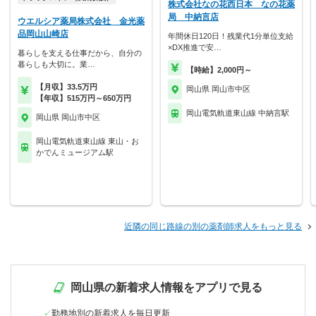
株式会社なの花西日本 なの花薬
局 中納言店
ウエルシア薬局株式会社 金光薬
品岡山山崎店
年間休日120日！残業代1分単位支給
×DX推進で安…
暮らしを支える仕事だから、自分の
暮らしも大切に。業…
【時給】2,000円～
【月収】33.5万円
岡山県 岡山市中区
【年収】515万円～650万円
岡山電気軌道東山線 中納言駅
岡山県 岡山市中区
岡山電気軌道東山線 東山・お
かでんミュージアム駅
近隣の同じ路線の別の薬剤師求人をもっと見る
岡山県の新着求人情報をアプリで見る
勤務地別の新着求人を毎日更新