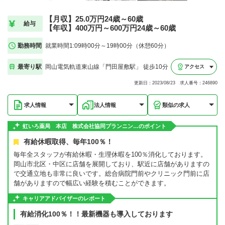
【月収】25.0万円24歳～60歳
給与
【年収】400万円～600万円24歳～60歳
勤務時間
就業時間1:09時00分～19時00分（休憩60分）
最寄り駅
岡山電気軌道東山線「門田屋敷駅」 徒歩10分
アクセス
更新日：2023/08/23 求人番号：246890
求人情報
法人情報
類似の求人
虹いろ薬局 本店 株式会社協同プランニン…のポイント
有給休暇取得、毎年100％！
毎年全スタッフが有給休暇・生理休暇を100％消化しております。
岡山市北区・中区に店舗を展開しており、駅近に店舗がありますの
で交通立地も非常に良いです。総合病院門前やクリニック門前に店
舗がありますので幅広い経験を積むことができます。
キャリアアドバイザーのレポート
有給消化100％！！最新機器も導入しております