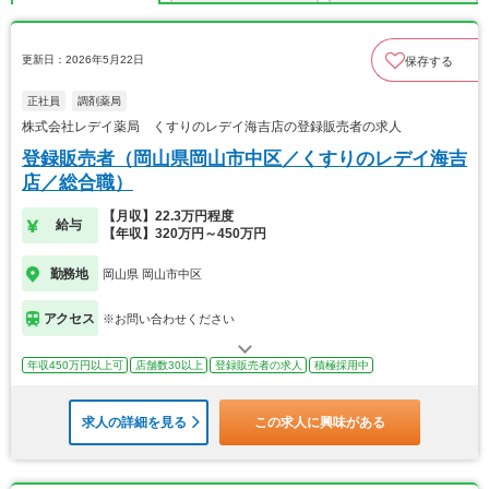
更新日：2026年5月22日
保存する
正社員
調剤薬局
株式会社レデイ薬局 くすりのレデイ海吉店の登録販売者の求人
登録販売者（岡山県岡山市中区／くすりのレデイ海吉
店／総合職）
【月収】22.3万円程度
給与
【年収】320万円～450万円
勤務地
岡山県 岡山市中区
アクセス
※お問い合わせください
年収450万円以上可
店舗数30以上
登録販売者の求人
積極採用中
求人の詳細を見る
この求人に興味がある