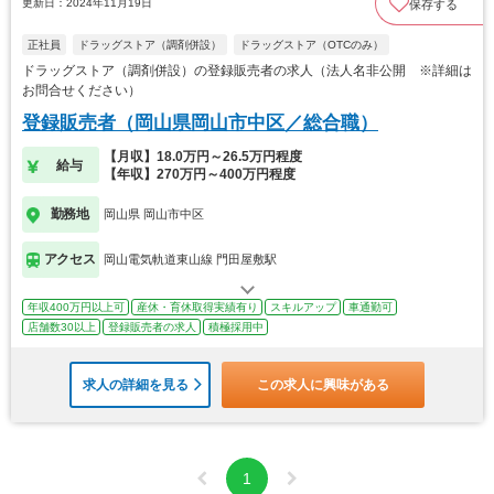
更新日：2024年11月19日
保存する
正社員
ドラッグストア（調剤併設）
ドラッグストア（OTCのみ）
ドラッグストア（調剤併設）の登録販売者の求人（法人名非公開 ※詳細は
お問合せください）
登録販売者（岡山県岡山市中区／総合職）
【月収】18.0万円～26.5万円程度
給与
【年収】270万円～400万円程度
勤務地
岡山県 岡山市中区
アクセス
岡山電気軌道東山線 門田屋敷駅
年収400万円以上可
産休・育休取得実績有り
スキルアップ
車通勤可
店舗数30以上
登録販売者の求人
積極採用中
求人の詳細を見る
この求人に興味がある
1