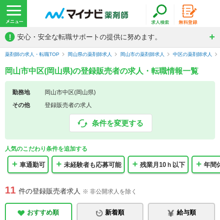
!
安心・安全な転職サポートの提供に努めます。
薬剤師の求人・転職TOP
岡山県の薬剤師求人
岡山市の薬剤師求人
中区の薬剤師求人
岡山市中区(岡山県)の登録販売者の求人・転職情報一覧
勤務地
岡山市中区(岡山県)
その他
登録販売者の求人
条件を変更する
人気のこだわり条件を追加する
車通勤可
未経験者も応募可能
残業月10ｈ以下
年間
11
件の登録販売者求人
※ 非公開求人を除く
おすすめ順
新着順
給与順