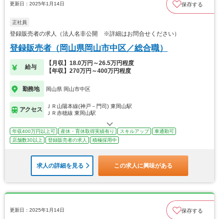
更新日：2025年1月14日
保存する
正社員
登録販売者の求人（法人名非公開 ※詳細はお問合せください）
登録販売者（岡山県岡山市中区／総合職）
【月収】18.0万円～26.5万円程度
給与
【年収】270万円～400万円程度
勤務地
岡山県 岡山市中区
ＪＲ山陽本線(神戸－門司) 東岡山駅
アクセス
ＪＲ赤穂線 東岡山駅
年収400万円以上可
産休・育休取得実績有り
スキルアップ
車通勤可
店舗数30以上
登録販売者の求人
積極採用中
求人の詳細を見る
この求人に興味がある
更新日：2025年1月14日
保存する