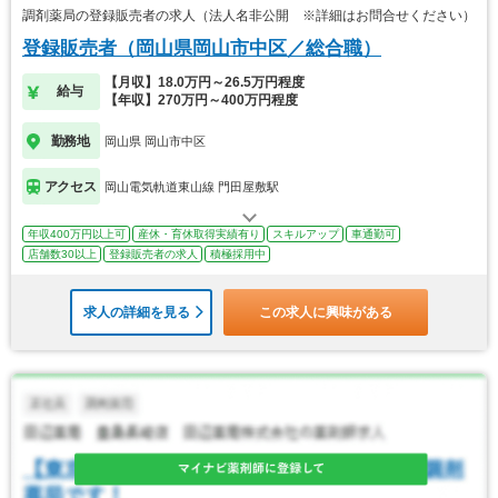
調剤薬局の登録販売者の求人（法人名非公開 ※詳細はお問合せください）
登録販売者（岡山県岡山市中区／総合職）
【月収】18.0万円～26.5万円程度
給与
【年収】270万円～400万円程度
勤務地
岡山県 岡山市中区
アクセス
岡山電気軌道東山線 門田屋敷駅
年収400万円以上可
産休・育休取得実績有り
スキルアップ
車通勤可
店舗数30以上
登録販売者の求人
積極採用中
求人の詳細を見る
この求人に興味がある