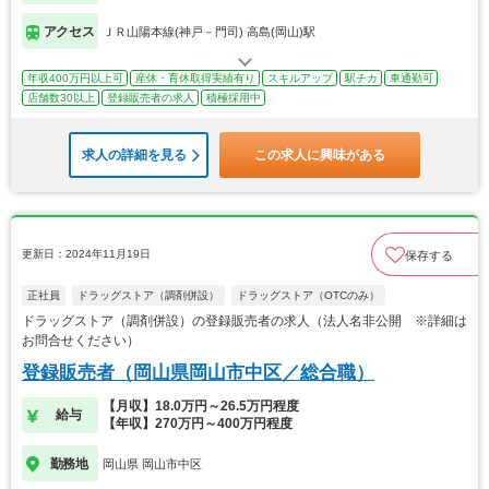
アクセス
ＪＲ山陽本線(神戸－門司) 高島(岡山)駅
年収400万円以上可
産休・育休取得実績有り
スキルアップ
駅チカ
車通勤可
店舗数30以上
登録販売者の求人
積極採用中
求人の詳細を見る
この求人に興味がある
更新日：2024年11月19日
保存する
正社員
ドラッグストア（調剤併設）
ドラッグストア（OTCのみ）
ドラッグストア（調剤併設）の登録販売者の求人（法人名非公開 ※詳細は
お問合せください）
登録販売者（岡山県岡山市中区／総合職）
【月収】18.0万円～26.5万円程度
給与
【年収】270万円～400万円程度
勤務地
岡山県 岡山市中区