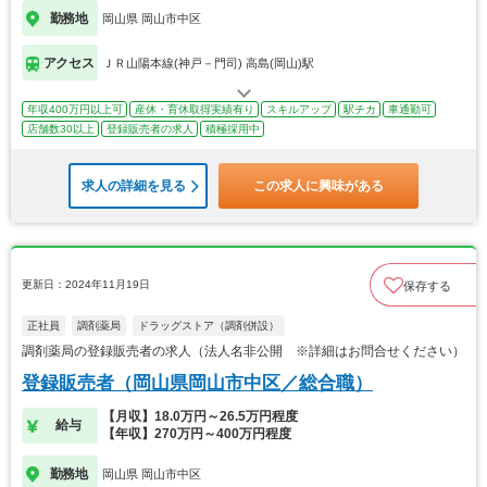
勤務地
岡山県 岡山市中区
アクセス
ＪＲ山陽本線(神戸－門司) 高島(岡山)駅
年収400万円以上可
産休・育休取得実績有り
スキルアップ
駅チカ
車通勤可
店舗数30以上
登録販売者の求人
積極採用中
求人の詳細を見る
この求人に興味がある
更新日：2024年11月19日
保存する
正社員
調剤薬局
ドラッグストア（調剤併設）
調剤薬局の登録販売者の求人（法人名非公開 ※詳細はお問合せください）
登録販売者（岡山県岡山市中区／総合職）
【月収】18.0万円～26.5万円程度
給与
【年収】270万円～400万円程度
勤務地
岡山県 岡山市中区