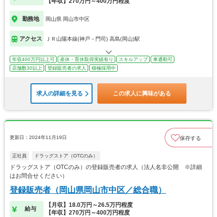
【年収】270万円～400万円程度
勤務地
岡山県 岡山市中区
アクセス
ＪＲ山陽本線(神戸－門司) 高島(岡山)駅
年収400万円以上可
産休・育休取得実績有り
スキルアップ
車通勤可
店舗数30以上
登録販売者の求人
積極採用中
求人の詳細を見る
この求人に興味がある
更新日：2024年11月19日
保存する
正社員
ドラッグストア（OTCのみ）
ドラッグストア（OTCのみ）の登録販売者の求人（法人名非公開 ※詳細
はお問合せください）
登録販売者（岡山県岡山市中区／総合職）
【月収】18.0万円～26.5万円程度
給与
【年収】270万円～400万円程度