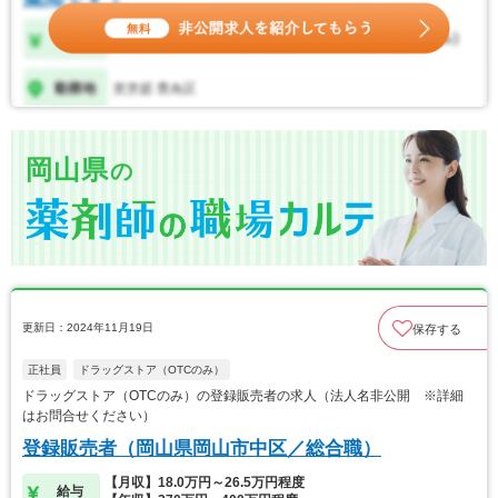
岡山県
の
更新日：2024年11月19日
保存する
正社員
ドラッグストア（OTCのみ）
ドラッグストア（OTCのみ）の登録販売者の求人（法人名非公開 ※詳細
はお問合せください）
登録販売者（岡山県岡山市中区／総合職）
【月収】18.0万円～26.5万円程度
給与