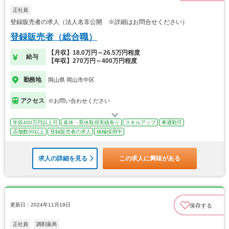
正社員
登録販売者の求人（法人名非公開 ※詳細はお問合せください）
登録販売者（総合職）
【月収】18.0万円～26.5万円程度
給与
【年収】270万円～400万円程度
勤務地
岡山県 岡山市中区
アクセス
※お問い合わせください
年収400万円以上可
産休・育休取得実績有り
スキルアップ
車通勤可
店舗数30以上
登録販売者の求人
積極採用中
求人の詳細を見る
この求人に興味がある
更新日：2024年11月19日
保存する
正社員
調剤薬局