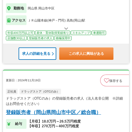
勤務地
岡山県 岡山市中区
アクセス
ＪＲ山陽本線(神戸－門司) 高島(岡山)駅
年収400万円以上可
産休・育休取得実績有り
スキルアップ
車通勤可
店舗数30以上
登録販売者の求人
積極採用中
求人の詳細を見る
この求人に興味がある
更新日：2024年11月19日
保存する
正社員
ドラッグストア（OTCのみ）
ドラッグストア（OTCのみ）の登録販売者の求人（法人名非公開 ※詳細
はお問合せください）
登録販売者（岡山県岡山市中区／総合職）
【月収】18.0万円～26.5万円程度
給与
【年収】270万円～400万円程度