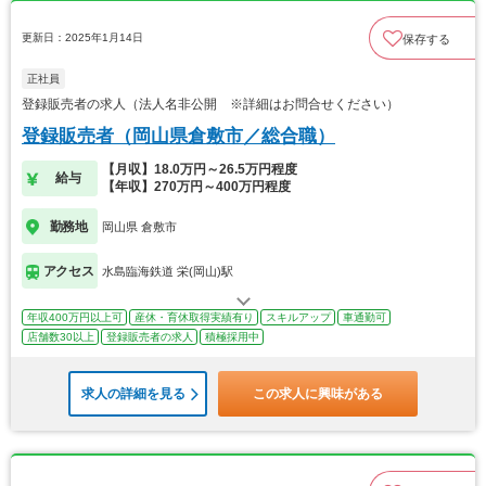
更新日：2025年1月14日
保存する
正社員
登録販売者の求人（法人名非公開 ※詳細はお問合せください）
登録販売者（岡山県倉敷市／総合職）
【月収】18.0万円～26.5万円程度
給与
【年収】270万円～400万円程度
勤務地
岡山県 倉敷市
アクセス
水島臨海鉄道 栄(岡山)駅
年収400万円以上可
産休・育休取得実績有り
スキルアップ
車通勤可
店舗数30以上
登録販売者の求人
積極採用中
求人の詳細を見る
この求人に興味がある