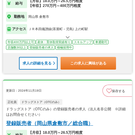
【月収】18.0万円～26.5万円程度
給与
【年収】270万円～400万円程度
勤務地
岡山県 倉敷市
アクセス
ＪＲ本四備讃線(茶屋町－児島) 上の町駅
年収400万円以上可
産休・育休取得実績有り
スキルアップ
車通勤可
店舗数30以上
登録販売者の求人
積極採用中
求人の詳細を見る
この求人に興味がある
更新日：2024年11月19日
保存する
正社員
ドラッグストア（OTCのみ）
ドラッグストア（OTCのみ）の登録販売者の求人（法人名非公開 ※詳細
はお問合せください）
登録販売者（岡山県倉敷市／総合職）
【月収】18.0万円～26.5万円程度
給与