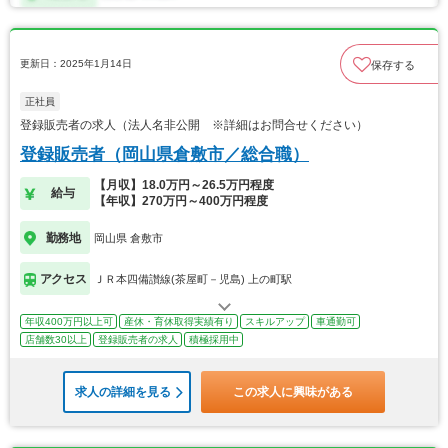
更新日：2025年1月14日
保存する
正社員
登録販売者の求人（法人名非公開 ※詳細はお問合せください）
登録販売者（岡山県倉敷市／総合職）
【月収】18.0万円～26.5万円程度
給与
【年収】270万円～400万円程度
勤務地
岡山県 倉敷市
アクセス
ＪＲ本四備讃線(茶屋町－児島) 上の町駅
年収400万円以上可
産休・育休取得実績有り
スキルアップ
車通勤可
店舗数30以上
登録販売者の求人
積極採用中
求人の詳細を見る
この求人に興味がある