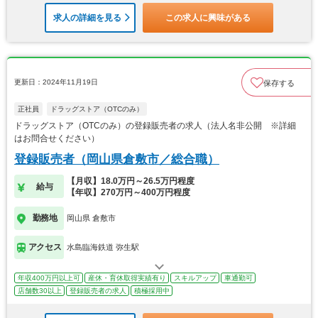
求人の詳細を見る
この求人に興味がある
更新日：2024年11月19日
保存する
正社員
ドラッグストア（OTCのみ）
ドラッグストア（OTCのみ）の登録販売者の求人（法人名非公開 ※詳細
はお問合せください）
登録販売者（岡山県倉敷市／総合職）
【月収】18.0万円～26.5万円程度
給与
【年収】270万円～400万円程度
勤務地
岡山県 倉敷市
アクセス
水島臨海鉄道 弥生駅
年収400万円以上可
産休・育休取得実績有り
スキルアップ
車通勤可
店舗数30以上
登録販売者の求人
積極採用中