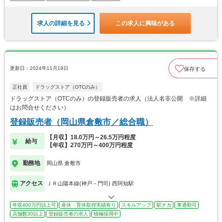
求人の詳細を見る
この求人に興味がある
更新日：2024年11月19日
保存する
正社員
ドラッグストア（OTCのみ）
ドラッグストア（OTCのみ）の登録販売者の求人（法人名非公開 ※詳細
はお問合せください）
登録販売者（岡山県倉敷市／総合職）
【月収】18.0万円～26.5万円程度
給与
【年収】270万円～400万円程度
勤務地
岡山県 倉敷市
アクセス
ＪＲ山陽本線(神戸－門司) 西阿知駅
年収400万円以上可
産休・育休取得実績有り
スキルアップ
駅チカ
車通勤可
店舗数30以上
登録販売者の求人
積極採用中