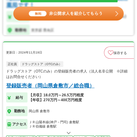
更新日：2024年11月19日
保存する
正社員
ドラッグストア（OTCのみ）
ドラッグストア（OTCのみ）の登録販売者の求人（法人名非公開 ※詳細
はお問合せください）
登録販売者（岡山県倉敷市／総合職）
【月収】18.0万円～26.5万円程度
給与
【年収】270万円～400万円程度
勤務地
岡山県 倉敷市
ＪＲ山陽本線(神戸－門司) 倉敷駅
アクセス
ＪＲ伯備線 倉敷駅