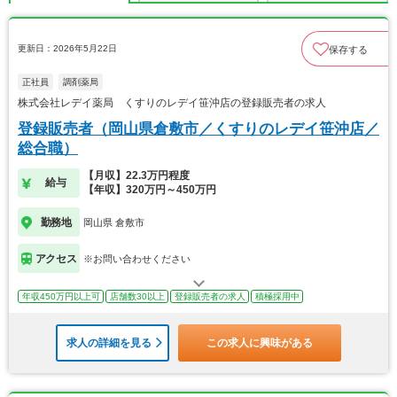
更新日：2026年5月22日
保存する
正社員
調剤薬局
株式会社レデイ薬局 くすりのレデイ笹沖店の登録販売者の求人
登録販売者（岡山県倉敷市／くすりのレデイ笹沖店／
総合職）
【月収】22.3万円程度
給与
【年収】320万円～450万円
勤務地
岡山県 倉敷市
アクセス
※お問い合わせください
年収450万円以上可
店舗数30以上
登録販売者の求人
積極採用中
求人の詳細を見る
この求人に興味がある