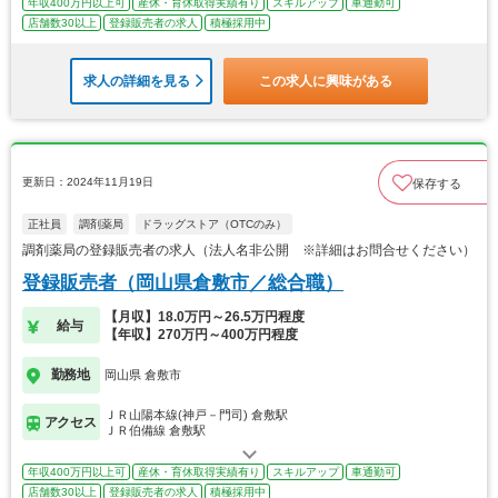
年収400万円以上可
産休・育休取得実績有り
スキルアップ
車通勤可
店舗数30以上
登録販売者の求人
積極採用中
求人の詳細を見る
この求人に興味がある
更新日：2024年11月19日
保存する
正社員
調剤薬局
ドラッグストア（OTCのみ）
調剤薬局の登録販売者の求人（法人名非公開 ※詳細はお問合せください）
登録販売者（岡山県倉敷市／総合職）
【月収】18.0万円～26.5万円程度
給与
【年収】270万円～400万円程度
勤務地
岡山県 倉敷市
ＪＲ山陽本線(神戸－門司) 倉敷駅
アクセス
ＪＲ伯備線 倉敷駅
年収400万円以上可
産休・育休取得実績有り
スキルアップ
車通勤可
店舗数30以上
登録販売者の求人
積極採用中