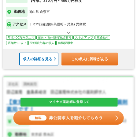
【年収】270万円～400万円程度
勤務地
岡山県 倉敷市
アクセス
ＪＲ本四備讃線(茶屋町－児島) 児島駅
年収400万円以上可
産休・育休取得実績有り
スキルアップ
車通勤可
店舗数30以上
登録販売者の求人
積極採用中
求人の詳細を見る
この求人に興味がある