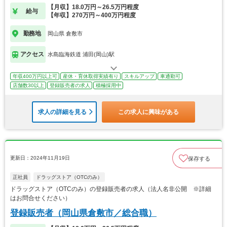
【月収】18.0万円～26.5万円程度
給与
【年収】270万円～400万円程度
勤務地
岡山県 倉敷市
アクセス
水島臨海鉄道 浦田(岡山)駅
年収400万円以上可
産休・育休取得実績有り
スキルアップ
車通勤可
店舗数30以上
登録販売者の求人
積極採用中
求人の詳細を見る
この求人に興味がある
更新日：2024年11月19日
保存する
正社員
ドラッグストア（OTCのみ）
ドラッグストア（OTCのみ）の登録販売者の求人（法人名非公開 ※詳細
はお問合せください）
登録販売者（岡山県倉敷市／総合職）