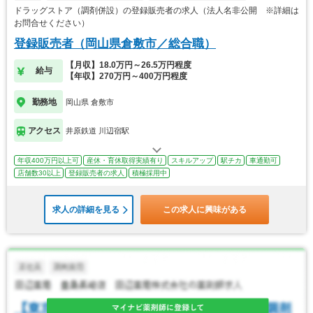
ドラッグストア（調剤併設）の登録販売者の求人（法人名非公開 ※詳細は
お問合せください）
登録販売者（岡山県倉敷市／総合職）
【月収】18.0万円～26.5万円程度
給与
【年収】270万円～400万円程度
勤務地
岡山県 倉敷市
アクセス
井原鉄道 川辺宿駅
年収400万円以上可
産休・育休取得実績有り
スキルアップ
駅チカ
車通勤可
店舗数30以上
登録販売者の求人
積極採用中
求人の詳細を見る
この求人に興味がある