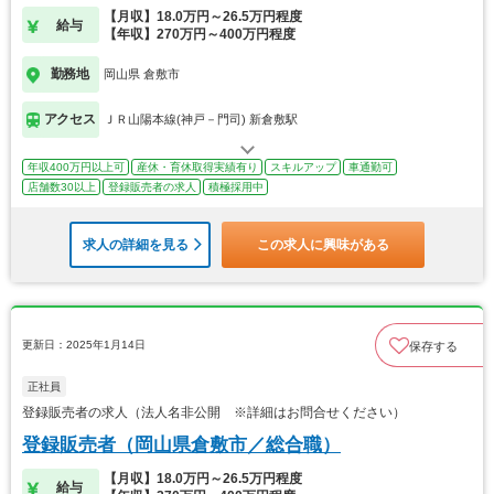
【月収】18.0万円～26.5万円程度
給与
【年収】270万円～400万円程度
勤務地
岡山県 倉敷市
アクセス
ＪＲ山陽本線(神戸－門司) 新倉敷駅
年収400万円以上可
産休・育休取得実績有り
スキルアップ
車通勤可
店舗数30以上
登録販売者の求人
積極採用中
求人の詳細を見る
この求人に興味がある
更新日：2025年1月14日
保存する
正社員
登録販売者の求人（法人名非公開 ※詳細はお問合せください）
登録販売者（岡山県倉敷市／総合職）
【月収】18.0万円～26.5万円程度
給与