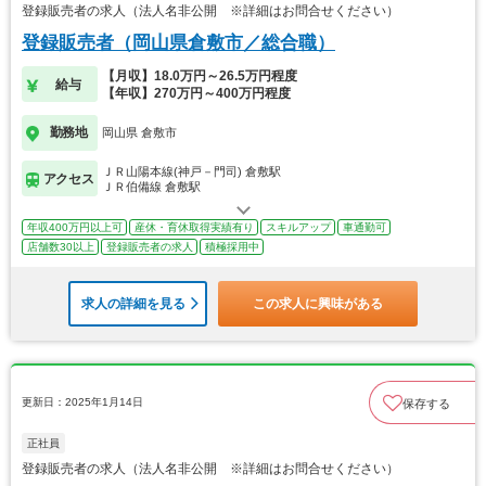
登録販売者の求人（法人名非公開 ※詳細はお問合せください）
登録販売者（岡山県倉敷市／総合職）
【月収】18.0万円～26.5万円程度
給与
【年収】270万円～400万円程度
勤務地
岡山県 倉敷市
ＪＲ山陽本線(神戸－門司) 倉敷駅
アクセス
ＪＲ伯備線 倉敷駅
年収400万円以上可
産休・育休取得実績有り
スキルアップ
車通勤可
店舗数30以上
登録販売者の求人
積極採用中
求人の詳細を見る
この求人に興味がある
更新日：2025年1月14日
保存する
正社員
登録販売者の求人（法人名非公開 ※詳細はお問合せください）