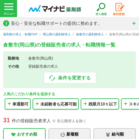
!
安心・安全な転職サポートの提供に努めます。
薬剤師の求人・転職TOP
岡山県の薬剤師求人
倉敷市の薬剤師求人
倉敷市(岡山県)の登
倉敷市(岡山県)の登録販売者の求人・転職情報一覧
勤務地
倉敷市(岡山県)
その他
登録販売者の求人
条件を変更する
人気のこだわり条件を追加する
車通勤可
未経験者も応募可能
残業月10ｈ以下
スキ
31
件の登録販売者求人
※ 非公開求人を除く
おすすめ順
新着順
給与順