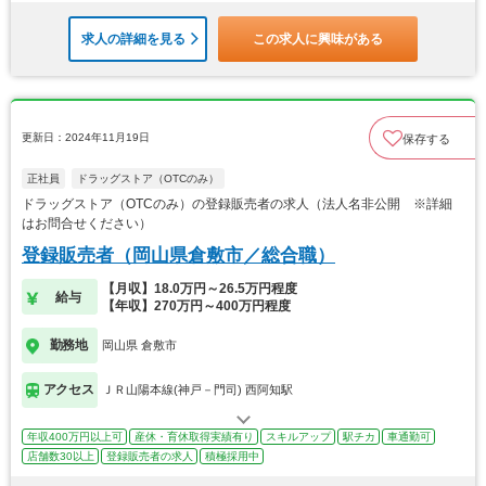
求人の詳細を見る
この求人に興味がある
更新日：2024年11月19日
保存する
正社員
ドラッグストア（OTCのみ）
ドラッグストア（OTCのみ）の登録販売者の求人（法人名非公開 ※詳細
はお問合せください）
登録販売者（岡山県倉敷市／総合職）
【月収】18.0万円～26.5万円程度
給与
【年収】270万円～400万円程度
勤務地
岡山県 倉敷市
アクセス
ＪＲ山陽本線(神戸－門司) 西阿知駅
年収400万円以上可
産休・育休取得実績有り
スキルアップ
駅チカ
車通勤可
店舗数30以上
登録販売者の求人
積極採用中