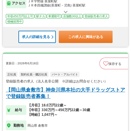
ＪＲ宇野線 茶屋町駅
アクセス
ＪＲ本四備讃線(茶屋町－児島) 茶屋町駅
年収450万円以上可
駅チカ
車通勤可
店舗数30以上
登録販売者の求人
積極採用中
求人の詳細を見る
この求人に興味がある
更新日：2026年6月18日
保存する
正社員
契約社員・嘱託社員
パート・アルバイト
登録販売者の求人（法人名非公開 ※詳細はお問合せください）
【岡山県倉敷市】神奈川県本社の大手ドラッグストア
で登録販売者募集！
【月収】18.0万円22歳～
給与
【年収】330万円～450万円22歳～30歳
【時給】1,047円～
勤務地
岡山県 倉敷市