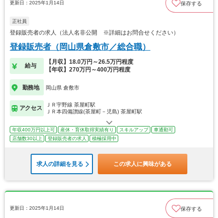
更新日：2025年1月14日
保存する
正社員
登録販売者の求人（法人名非公開 ※詳細はお問合せください）
登録販売者（岡山県倉敷市／総合職）
【月収】18.0万円～26.5万円程度
給与
【年収】270万円～400万円程度
勤務地
岡山県 倉敷市
ＪＲ宇野線 茶屋町駅
アクセス
ＪＲ本四備讃線(茶屋町－児島) 茶屋町駅
年収400万円以上可
産休・育休取得実績有り
スキルアップ
車通勤可
店舗数30以上
登録販売者の求人
積極採用中
求人の詳細を見る
この求人に興味がある
更新日：2025年1月14日
保存する