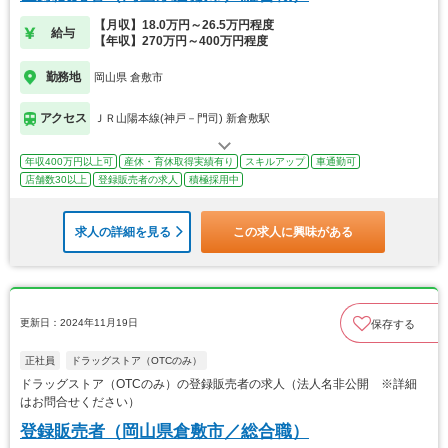
【月収】18.0万円～26.5万円程度
給与
【年収】270万円～400万円程度
勤務地
岡山県 倉敷市
アクセス
ＪＲ山陽本線(神戸－門司) 新倉敷駅
年収400万円以上可
産休・育休取得実績有り
スキルアップ
車通勤可
店舗数30以上
登録販売者の求人
積極採用中
求人の詳細を見る
この求人に興味がある
更新日：2024年11月19日
保存する
正社員
ドラッグストア（OTCのみ）
ドラッグストア（OTCのみ）の登録販売者の求人（法人名非公開 ※詳細
はお問合せください）
登録販売者（岡山県倉敷市／総合職）