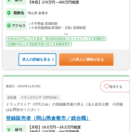
【年収】270万円～400万円程度
勤務地
岡山県 倉敷市
ＪＲ宇野線 茶屋町駅
アクセス
ＪＲ本四備讃線(茶屋町－児島) 茶屋町駅
年収400万円以上可
産休・育休取得実績有り
スキルアップ
車通勤可
店舗数30以上
登録販売者の求人
積極採用中
求人の詳細を見る
この求人に興味がある
更新日：2024年11月19日
保存する
正社員
ドラッグストア（OTCのみ）
ドラッグストア（OTCのみ）の登録販売者の求人（法人名非公開 ※詳細
はお問合せください）
登録販売者（岡山県倉敷市／総合職）
【月収】18.0万円～26.5万円程度
給与
【年収】270万円～400万円程度