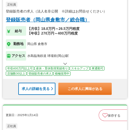
正社員
登録販売者の求人（法人名非公開 ※詳細はお問合せください）
登録販売者（岡山県倉敷市／総合職）
【月収】18.0万円～26.5万円程度
給与
【年収】270万円～400万円程度
勤務地
岡山県 倉敷市
アクセス
水島臨海鉄道 球場前(岡山)駅
年収400万円以上可
産休・育休取得実績有り
スキルアップ
車通勤可
店舗数30以上
登録販売者の求人
積極採用中
求人の詳細を見る
この求人に興味がある
更新日：2025年1月14日
保存する
正社員