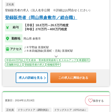
正社員
登録販売者の求人（法人名非公開 ※詳細はお問合せください）
登録販売者（岡山県倉敷市／総合職）
【月収】18.0万円～26.5万円程度
給与
【年収】270万円～400万円程度
勤務地
岡山県 倉敷市
ＪＲ宇野線 茶屋町駅
アクセス
ＪＲ本四備讃線(茶屋町－児島) 茶屋町駅
年収400万円以上可
産休・育休取得実績有り
スキルアップ
車通勤可
店舗数30以上
登録販売者の求人
積極採用中
求人の詳細を見る
この求人に興味がある
更新日：2024年11月19日
保存する
正社員
ドラッグストア（調剤併設）
ドラッグストア（OTCのみ）