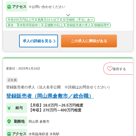
アクセス
※お問い合わせください
年収450万円以上可
残業月10ｈ以下
住宅補助（手当）あり
産休・育休取得実績有り
店舗数30以上
登録販売者の求人
積極採用中
求人の詳細を見る
この求人に興味がある
更新日：2025年1月14日
保存する
正社員
登録販売者の求人（法人名非公開 ※詳細はお問合せください）
登録販売者（岡山県倉敷市／総合職）
【月収】18.0万円～26.5万円程度
給与
【年収】270万円～400万円程度
勤務地
岡山県 倉敷市
アクセス
水島臨海鉄道 水島駅