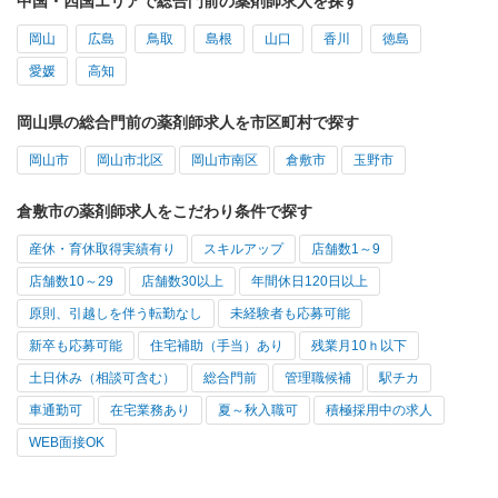
中国・四国エリアで総合門前の薬剤師求人を探す
岡山
広島
鳥取
島根
山口
香川
徳島
愛媛
高知
岡山県の総合門前の薬剤師求人を市区町村で探す
岡山市
岡山市北区
岡山市南区
倉敷市
玉野市
倉敷市の薬剤師求人をこだわり条件で探す
産休・育休取得実績有り
スキルアップ
店舗数1～9
店舗数10～29
店舗数30以上
年間休日120日以上
原則、引越しを伴う転勤なし
未経験者も応募可能
新卒も応募可能
住宅補助（手当）あり
残業月10ｈ以下
土日休み（相談可含む）
総合門前
管理職候補
駅チカ
車通勤可
在宅業務あり
夏～秋入職可
積極採用中の求人
WEB面接OK