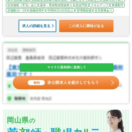
住宅補助（手当）あり
産休・育休取得実績有り
総合門前
スキルアップ
車通勤可
店舗数10～29
積極採用中
年間休日120日以上
管理職候補
在宅業務あり
求人の詳細を見る
この求人に興味がある
岡山県
の