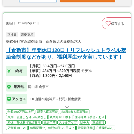
更新日：2026年5月25日
保存する
正社員
調剤薬局
株式会社富永調剤薬局 新倉敷店の薬剤師求人
【倉敷市】年間休日120日！リフレッシュトラベル奨
励金制度などがあり、福利厚生が充実しています！
【月収】30.4万円～57.0万円
給与
【年収】484万円～829万円程度 モデル
【時給】1,700円～2,140円
勤務地
岡山県 倉敷市
アクセス
ＪＲ山陽本線(神戸－門司) 新倉敷駅
年収800万円以上可
新卒も応募可能
未経験者も応募可能
原則、引越しを伴う転勤なし
残業月10ｈ以下
住宅補助（手当）あり
産休・育休取得実績有り
総合門前
スキルアップ
駅チカ
車通勤可
店舗数10～29
積極採用中
年間休日120日以上
管理職候補
在宅業務あり