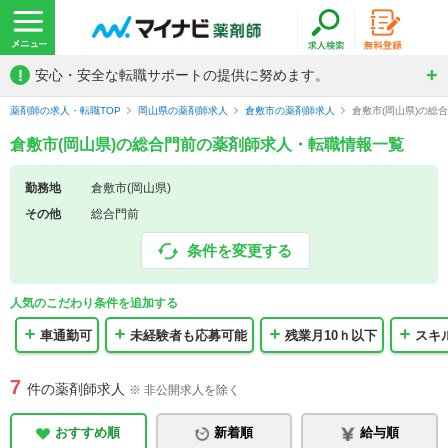
!
安心・安全な転職サポートの提供に努めます。
薬剤師の求人・転職TOP
岡山県の薬剤師求人
倉敷市の薬剤師求人
倉敷市(岡山県)の総
倉敷市(岡山県)の総合門前の薬剤師求人・転職情報一覧
勤務地
倉敷市(岡山県)
その他
総合門前
条件を変更する
人気のこだわり条件を追加する
車通勤可
未経験者も応募可能
残業月10ｈ以下
スキ
7
件の薬剤師求人
※ 非公開求人を除く
おすすめ順
新着順
給与順