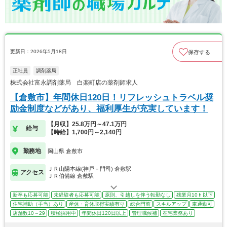
更新日：2026年5月18日
保存する
正社員
調剤薬局
株式会社富永調剤薬局 白楽町店の薬剤師求人
【倉敷市】年間休日120日！リフレッシュトラベル奨
励金制度などがあり、福利厚生が充実しています！
【月収】25.8万円～47.1万円
給与
【時給】1,700円～2,140円
勤務地
岡山県 倉敷市
ＪＲ山陽本線(神戸－門司) 倉敷駅
アクセス
ＪＲ伯備線 倉敷駅
新卒も応募可能
未経験者も応募可能
原則、引越しを伴う転勤なし
残業月10ｈ以下
住宅補助（手当）あり
産休・育休取得実績有り
総合門前
スキルアップ
車通勤可
店舗数10～29
積極採用中
年間休日120日以上
管理職候補
在宅業務あり