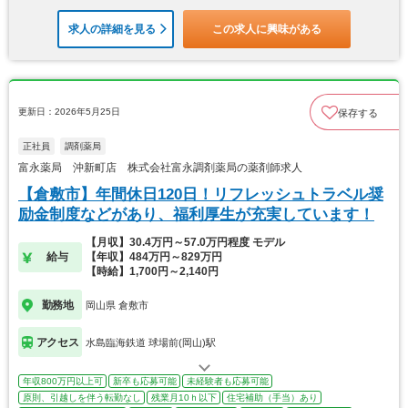
求人の詳細を見る
この求人に興味がある
更新日：2026年5月25日
保存する
正社員
調剤薬局
富永薬局 沖新町店 株式会社富永調剤薬局の薬剤師求人
【倉敷市】年間休日120日！リフレッシュトラベル奨
励金制度などがあり、福利厚生が充実しています！
【月収】30.4万円～57.0万円程度 モデル
給与
【年収】484万円～829万円
【時給】1,700円～2,140円
勤務地
岡山県 倉敷市
アクセス
水島臨海鉄道 球場前(岡山)駅
年収800万円以上可
新卒も応募可能
未経験者も応募可能
原則、引越しを伴う転勤なし
残業月10ｈ以下
住宅補助（手当）あり