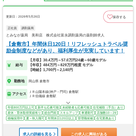
更新日：2026年5月26日
保存する
正社員
調剤薬局
とみなが薬局 美和店 株式会社富永調剤薬局の薬剤師求人
【倉敷市】年間休日120日！リフレッシュトラベル奨
励金制度などがあり、福利厚生が充実しています！
【月収】30.4万円～57.0万円24歳～60歳モデル
給与
【年収】484万円～829万円程度 モデル
【時給】1,700円～2,140円
勤務地
岡山県 倉敷市
ＪＲ山陽本線(神戸－門司) 倉敷駅
アクセス
ＪＲ伯備線 倉敷駅
年収800万円以上可
新卒も応募可能
未経験者も応募可能
住宅補助（手当）あり
産休・育休取得実績有り
総合門前
スキルアップ
車通勤可
店舗数10～29
積極採用中
夏～秋入職可
年間休日120日以上
管理職候補
在宅業務あり
求人の詳細を見る
この求人に興味がある