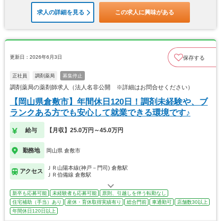
求人の詳細を見る
この求人に興味がある
更新日：2026年6月3日
保存する
正社員
調剤薬局
募集停止
調剤薬局の薬剤師求人（法人名非公開 ※詳細はお問合せください）
【岡山県倉敷市】年間休日120日！調剤未経験や、ブ
ランクある方でも安心して就業できる環境です♪
給与
【月収】25.0万円～45.0万円
勤務地
岡山県 倉敷市
ＪＲ山陽本線(神戸－門司) 倉敷駅
アクセス
ＪＲ伯備線 倉敷駅
新卒も応募可能
未経験者も応募可能
原則、引越しを伴う転勤なし
住宅補助（手当）あり
産休・育休取得実績有り
総合門前
車通勤可
店舗数30以上
年間休日120日以上