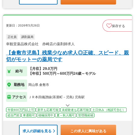
更新日：2026年5月26日
保存する
正社員
調剤薬局
幸観堂薬品株式会社 赤崎店の薬剤師求人
【倉敷市児島】残業少なめ求人◎正確、スピード、親
切がモットーの薬局です
【月収】29.0万円
給与
【年収】500万円～600万円24歳～モデル
勤務地
岡山県 倉敷市
アクセス
ＪＲ本四備讃線(茶屋町－児島) 児島駅
年収600万円以上可
新卒も応募可能
未経験者も応募可能
土日休み（相談可含む）
総合門前
車通勤可
積極採用中
夏～秋入職可
管理職候補
求人の詳細を見る
この求人に興味がある