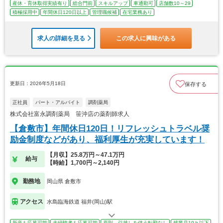
産休・育休取得実績有り
総合門前
スキルアップ
車通勤可
店舗数10～29
積極採用中
年間休日120日以上
管理職候補
在宅業務あり
求人の詳細を見る
この求人に興味がある
更新日：2026年5月18日
保存する
正社員
パート・アルバイト
調剤薬局
株式会社富永調剤薬局 笹沖店の薬剤師求人
【倉敷市】年間休日120日！リフレッシュトラベル奨
励金制度などがあり、福利厚生が充実しています！
【月収】25.8万円～47.1万円
給与
【時給】1,700円～2,140円
勤務地
岡山県 倉敷市
アクセス
水島臨海鉄道 福井(岡山)駅
新卒も応募可能
未経験者も応募可能
原則、引越しを伴う転勤なし
残業月10ｈ以下