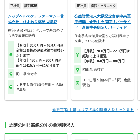
正社員
調剤薬局
正社員
病院・クリニック
シップヘルスケアファーマシー株
公益財団法人大原記念倉敷中央医
式会社 ひまわり薬局 児島店
療機構 倉敷中央病院リバーサイ
ド 倉敷中央病院リバーサイド
在宅×研修×挑戦！グループ基盤の安
心感で最先端医療…
住宅手当や職員食堂など福利厚生が
充実している病院求…
【月収】30.0万円～46.0万円※
金額は面接の評価次第で前後い
【月収】20.0万円～22.0万円★
たします
経験により優遇
【年収】450万円～700万円※
【年収】360万円～380万円
新卒は415万円～になります
岡山県 倉敷市
岡山県 倉敷市
ＪＲ山陽本線(神戸－門司) 倉敷
ＪＲ本四備讃線(茶屋町－児島)
駅 他
児島駅
倉敷市(岡山県)エリアの薬剤師求人をもっと見る
近隣の同じ路線の別の薬剤師求人