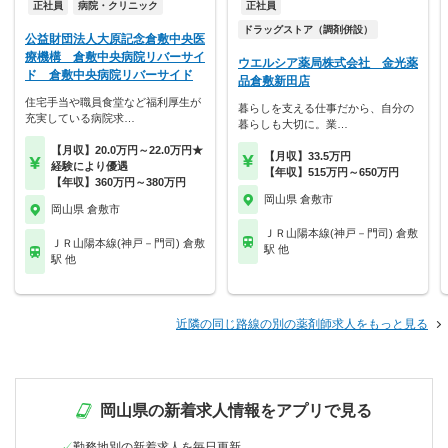
正社員
病院・クリニック
正社員
ドラッグストア（調剤併設）
公益財団法人大原記念倉敷中央医
療機構 倉敷中央病院リバーサイ
ウエルシア薬局株式会社 金光薬
ド 倉敷中央病院リバーサイド
品倉敷新田店
住宅手当や職員食堂など福利厚生が
暮らしを支える仕事だから、自分の
充実している病院求…
暮らしも大切に。業…
【月収】20.0万円～22.0万円★
【月収】33.5万円
経験により優遇
【年収】515万円～650万円
【年収】360万円～380万円
岡山県 倉敷市
岡山県 倉敷市
ＪＲ山陽本線(神戸－門司) 倉敷
ＪＲ山陽本線(神戸－門司) 倉敷
駅 他
駅 他
近隣の同じ路線の別の薬剤師求人をもっと見る
岡山県の新着求人情報をアプリで見る
勤務地別の新着求人を毎日更新