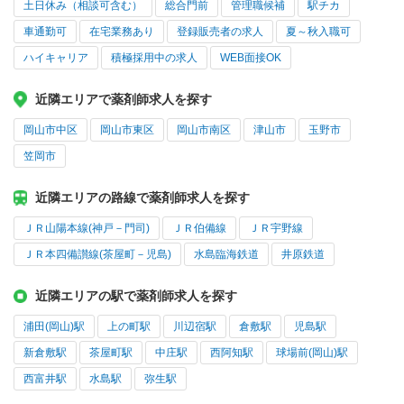
土日休み（相談可含む）
総合門前
管理職候補
駅チカ
車通勤可
在宅業務あり
登録販売者の求人
夏～秋入職可
ハイキャリア
積極採用中の求人
WEB面接OK
近隣エリアで薬剤師求人を探す
岡山市中区
岡山市東区
岡山市南区
津山市
玉野市
笠岡市
近隣エリアの路線で薬剤師求人を探す
ＪＲ山陽本線(神戸－門司)
ＪＲ伯備線
ＪＲ宇野線
ＪＲ本四備讃線(茶屋町－児島)
水島臨海鉄道
井原鉄道
近隣エリアの駅で薬剤師求人を探す
浦田(岡山)駅
上の町駅
川辺宿駅
倉敷駅
児島駅
新倉敷駅
茶屋町駅
中庄駅
西阿知駅
球場前(岡山)駅
西富井駅
水島駅
弥生駅