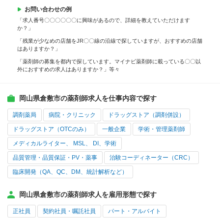
お問い合わせの例
「求人番号〇〇〇〇〇〇に興味があるので、詳細を教えていただけます
か？」
「残業が少なめの店舗をJR〇〇線の沿線で探していますが、おすすめの店舗
はありますか？」
「薬剤師の募集を都内で探しています。マイナビ薬剤師に載っている〇〇以
外におすすめの求人はありますか？」等々
岡山県倉敷市の薬剤師求人を仕事内容で探す
調剤薬局
病院・クリニック
ドラッグストア（調剤併設）
ドラッグストア（OTCのみ）
一般企業
学術・管理薬剤師
メディカルライター、 MSL、 DI、学術
品質管理・品質保証・PV・薬事
治験コーディネーター（CRC）
臨床開発（QA、QC、DM、統計解析など）
岡山県倉敷市の薬剤師求人を雇用形態で探す
正社員
契約社員・嘱託社員
パート・アルバイト