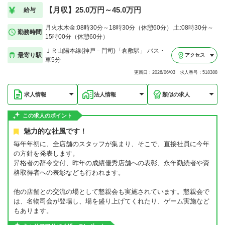
【月収】25.0万円～45.0万円
給与
月火水木金:08時30分～18時30分（休憩60分）,土:08時30分～
勤務時間
15時00分（休憩60分）
ＪＲ山陽本線(神戸－門司)「倉敷駅」 バス・
最寄り駅
アクセス
車5分
更新日：2026/06/03 求人番号：518388
求人情報
法人情報
類似の求人
この求人のポイント
魅力的な社風です！
毎年年初に、全店舗のスタッフが集まり、そこで、直接社員に今年
の方針を発表します。
昇格者の辞令交付、昨年の成績優秀店舗への表彰、永年勤続者や資
格取得者への表彰なども行われます。
他の店舗との交流の場として懇親会も実施されています。懇親会で
は、名物司会が登場し、場を盛り上げてくれたり、ゲーム実施など
もあります。