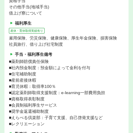
資格手当
その他手当(地域手当)
借上げ寮について
福利厚生
産休・育休取得実績有り
雇用保険、労災保険、健康保険、厚生年金保険、損害保険
社員旅行、借り上げ社宅制度
手当・福利厚生備考
■薬剤師賠償責任保険
■社内預金制度：預金額によって金利を付与
■住宅補助制度
■産前産後休暇
■育児休暇：取得率100％
■認定薬剤師取得支援制度：e-learning一部費用負担
■資格取得表彰制度
■会員制福利厚生サービス
■奨学金返還補助制度
■えらべる倶楽部：子育て支援、自己啓発支援など
■レクリエーション