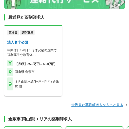
最近見た薬剤師求人
正社員
調剤薬局
法人名非公開
年間休日120日！母体安定の企業で
福利厚生や教育体…
【月収】25.0万円～45.0万円
岡山県 倉敷市
ＪＲ山陽本線(神戸－門司) 倉敷
駅 他
最近見た薬剤師求人をもっと見る
倉敷市(岡山県)エリアの薬剤師求人