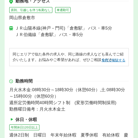
勤務地・アクセス
原則、引越しを伴う転勤なし
車通勤可
岡山県倉敷市
ＪＲ山陽本線(神戸－門司)「倉敷駅」 バス・車5分
ＪＲ伯備線「倉敷駅」 バス・車5分
同じエリアで似た条件の求人や、同じ路線の求人なども喜んでご紹
介いたします。お悩みやご希望があれば、ぜひご相談ください。
無料で相談する
勤務時間
月火水木金:08時30分～18時30分（休憩60分）,土:08時30分
～15時00分（休憩60分）
週所定労働時間40時間シフト制 (変形労働時間制採用)
勤務曜日備考：月火水木金土
休日・休暇
年間休日120日以上
週休2日制 日曜日 年末年始休暇 夏季休暇 有給休暇 慶