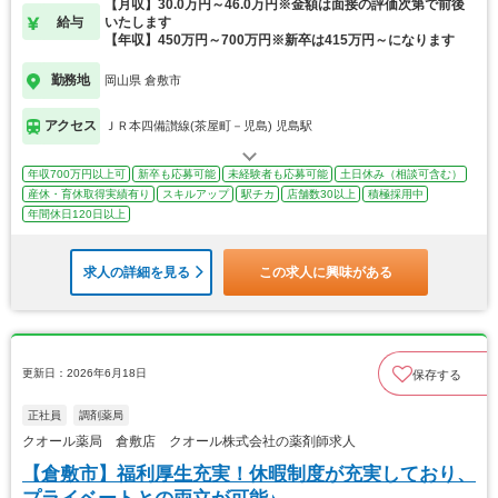
【月収】30.0万円～46.0万円※金額は面接の評価次第で前後
給与
いたします
【年収】450万円～700万円※新卒は415万円～になります
勤務地
岡山県 倉敷市
アクセス
ＪＲ本四備讃線(茶屋町－児島) 児島駅
年収700万円以上可
新卒も応募可能
未経験者も応募可能
土日休み（相談可含む）
産休・育休取得実績有り
スキルアップ
駅チカ
店舗数30以上
積極採用中
年間休日120日以上
求人の詳細を見る
この求人に興味がある
更新日：2026年6月18日
保存する
正社員
調剤薬局
クオール薬局 倉敷店 クオール株式会社の薬剤師求人
【倉敷市】福利厚生充実！休暇制度が充実しており、