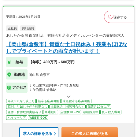
更新日：2026年5月26日
保存する
正社員
調剤薬局
あしたか薬局 白楽町店 有限会社足高メディカルセンターの薬剤師求人
【岡山県/倉敷市】貴重な土日祝休み！残業もほぼな
しでプライベートとの両立が叶います！
給与
【年収】400万円～600万円
勤務地
岡山県 倉敷市
ＪＲ山陽本線(神戸－門司) 倉敷駅
アクセス
ＪＲ伯備線 倉敷駅
年収600万円以上可
新卒も応募可能
未経験者も応募可能
原則、引越しを伴う転勤なし
土日休み（相談可含む）
残業月10ｈ以下
産休・育休取得実績有り
車通勤可
店舗数10～29
積極採用中
夏～秋入職可
ハイキャリア
WEB面接OK
求人の詳細を見る
この求人に興味がある