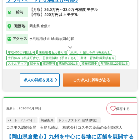
プライベートとの両立が可能♪
【月収】26.0万円～33.0万円程度 モデル
給与
【年収】400万円以上 モデル
勤務地
岡山県 倉敷市
アクセス
水島臨海鉄道 球場前(岡山)駅
年収400万円以上可
未経験者も応募可能
原則、引越しを伴う転勤なし
土日休み（相談可含む）
住宅補助（手当）あり
産休・育休取得実績有り
スキルアップ
駅チカ
車通勤可
店舗数30以上
積極採用中
年間休日120日以上
求人の詳細を見る
この求人に興味がある
更新日：2026年6月18日
保存する
パート・アルバイト
調剤薬局
ドラッグストア（調剤併設）
コスモス調剤薬局 玉島爪崎店 株式会社コスモス薬品の薬剤師求人
【岡山県倉敷市】九州を中心に各地に店舗を展開する