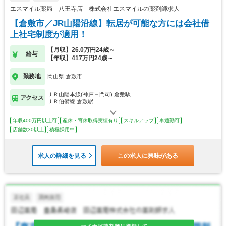
エスマイル薬局 八王寺店 株式会社エスマイルの薬剤師求人
【倉敷市／JR山陽沿線】転居が可能な方には会社借
上社宅制度が適用！
【月収】26.0万円24歳～
給与
【年収】417万円24歳～
勤務地
岡山県 倉敷市
ＪＲ山陽本線(神戸－門司) 倉敷駅
アクセス
ＪＲ伯備線 倉敷駅
年収400万円以上可
産休・育休取得実績有り
スキルアップ
車通勤可
店舗数30以上
積極採用中
求人の詳細を見る
この求人に興味がある