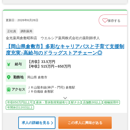
更新日：2026年6月26日
保存する
正社員
調剤薬局
金光薬局倉敷昭和店 ウエルシア薬局株式会社の薬剤師求人
【岡山県倉敷市】多彩なキャリアパスと子育て支援制
度充実♪高給与のドラッグストアチェーン◎
【月収】33.5万円
給与
【年収】515万円～650万円
勤務地
岡山県 倉敷市
ＪＲ山陽本線(神戸－門司) 倉敷駅
アクセス
ＪＲ伯備線 倉敷駅
年収650万円以上可
産休・育休取得実績有り
駅チカ
店舗数30以上
積極採用中
年間休日120日以上
求人の詳細を見る
この求人に興味がある