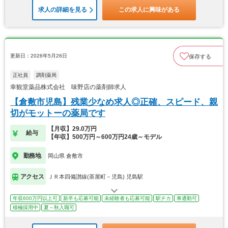
求人の詳細を見る
この求人に興味がある
更新日：2026年5月26日
保存する
正社員
調剤薬局
幸観堂薬品株式会社 味野店の薬剤師求人
【倉敷市児島】残業少なめ求人◎正確、スピード、親
切がモットーの薬局です
【月収】29.0万円
給与
【年収】500万円～600万円24歳～モデル
勤務地
岡山県 倉敷市
アクセス
ＪＲ本四備讃線(茶屋町－児島) 児島駅
年収600万円以上可
新卒も応募可能
未経験者も応募可能
駅チカ
車通勤可
積極採用中
夏～秋入職可