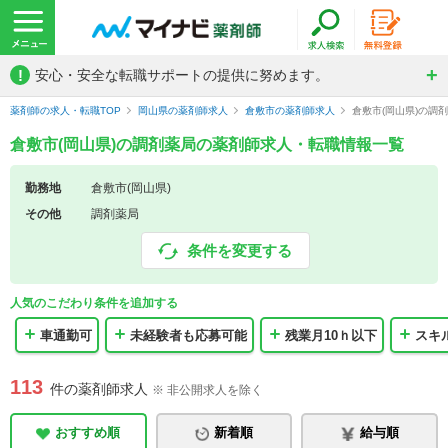
!
安心・安全な転職サポートの提供に努めます。
薬剤師の求人・転職TOP
岡山県の薬剤師求人
倉敷市の薬剤師求人
倉敷市(岡山県)の調
倉敷市(岡山県)の調剤薬局の薬剤師求人・転職情報一覧
勤務地
倉敷市(岡山県)
その他
調剤薬局
条件を変更する
人気のこだわり条件を追加する
車通勤可
未経験者も応募可能
残業月10ｈ以下
スキ
113
件の薬剤師求人
※ 非公開求人を除く
おすすめ順
新着順
給与順