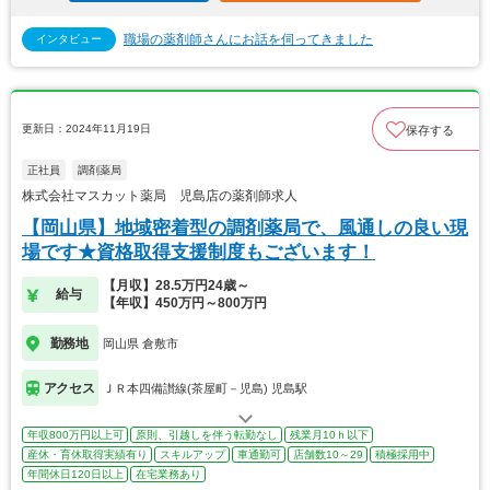
職場の薬剤師さんにお話を伺ってきました
インタビュー
更新日：2024年11月19日
保存する
正社員
調剤薬局
株式会社マスカット薬局 児島店の薬剤師求人
【岡山県】地域密着型の調剤薬局で、風通しの良い現
場です★資格取得支援制度もございます！
【月収】28.5万円24歳～
給与
【年収】450万円～800万円
勤務地
岡山県 倉敷市
アクセス
ＪＲ本四備讃線(茶屋町－児島) 児島駅
年収800万円以上可
原則、引越しを伴う転勤なし
残業月10ｈ以下
産休・育休取得実績有り
スキルアップ
車通勤可
店舗数10～29
積極採用中
年間休日120日以上
在宅業務あり