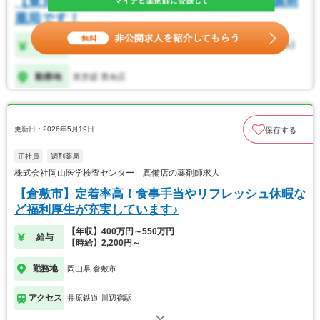
更新日：2026年5月19日
保存する
正社員
調剤薬局
株式会社岡山医学検査センター 真備店の薬剤師求人
【倉敷市】定着率高！食事手当やリフレッシュ休暇な
ど福利厚生が充実しています♪
【年収】400万円～550万円
給与
【時給】2,200円～
勤務地
岡山県 倉敷市
アクセス
井原鉄道 川辺宿駅