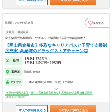
求人の詳細を見る
この求人に興味がある
更新日：2026年6月26日
保存する
正社員
調剤薬局
金光薬局児島柳田店 ウエルシア薬局株式会社の薬剤師求人
【岡山県倉敷市】多彩なキャリアパスと子育て支援制
度充実♪高給与のドラッグストアチェーン◎
【月収】33.5万円
給与
【年収】515万円～650万円
勤務地
岡山県 倉敷市
アクセス
ＪＲ本四備讃線(茶屋町－児島) 上の町駅
年収650万円以上可
産休・育休取得実績有り
店舗数30以上
積極採用中
年間休日120日以上
求人の詳細を見る
この求人に興味がある