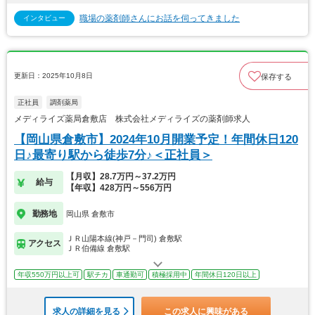
職場の薬剤師さんにお話を伺ってきました
インタビュー
更新日：2025年10月8日
保存する
正社員
調剤薬局
メディライズ薬局倉敷店 株式会社メディライズの薬剤師求人
【岡山県倉敷市】2024年10月開業予定！年間休日120
日♪最寄り駅から徒歩7分♪＜正社員＞
【月収】28.7万円～37.2万円
給与
【年収】428万円～556万円
勤務地
岡山県 倉敷市
ＪＲ山陽本線(神戸－門司) 倉敷駅
アクセス
ＪＲ伯備線 倉敷駅
年収550万円以上可
駅チカ
車通勤可
積極採用中
年間休日120日以上
求人の詳細を見る
この求人に興味がある