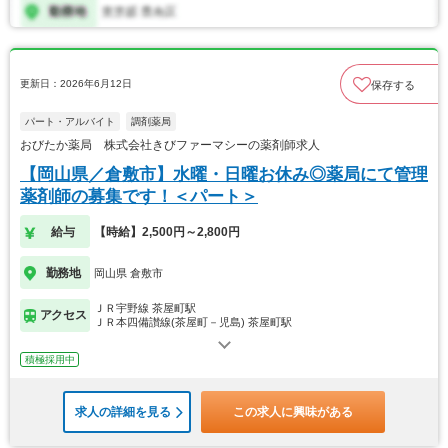
更新日：2026年6月12日
保存する
パート・アルバイト
調剤薬局
おびたか薬局 株式会社きびファーマシーの薬剤師求人
【岡山県／倉敷市】水曜・日曜お休み◎薬局にて管理
薬剤師の募集です！＜パート＞
給与
【時給】2,500円～2,800円
勤務地
岡山県 倉敷市
ＪＲ宇野線 茶屋町駅
アクセス
ＪＲ本四備讃線(茶屋町－児島) 茶屋町駅
積極採用中
求人の詳細を見る
この求人に興味がある