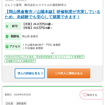
どんぐり薬局 株式会社エスマイルの薬剤師求人
【岡山県倉敷市／山陽本線】研修制度が充実している
ため、未経験でも安心して就業できます！
【月収】26.0万円24歳～
給与
【年収】416万円24歳～
勤務地
岡山県 倉敷市
ＪＲ山陽本線(神戸－門司) 倉敷駅
アクセス
ＪＲ伯備線 倉敷駅
年収400万円以上可
産休・育休取得実績有り
スキルアップ
車通勤可
店舗数30以上
積極採用中
求人の詳細を見る
この求人に興味がある
更新日：2026年5月20日
保存する
正社員
調剤薬局