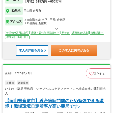
【年収】515万円～650万円
勤務地
岡山県 倉敷市
ＪＲ山陽本線(神戸－門司) 倉敷駅
アクセス
ＪＲ伯備線 倉敷駅
年収650万円以上可
産休・育休取得実績有り
駅チカ
店舗数30以上
積極採用中
年間休日120日以上
求人の詳細を見る
この求人に興味がある
更新日：2026年8月7日
保存する
正社員
調剤薬局
ひまわり薬局 児島店 シップヘルスケアファーマシー株式会社の薬剤師求
人
【岡山県倉敷市】総合病院門前のため勉強できる環
境！職場環境◎定着率が高い薬局です♪