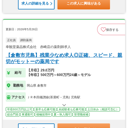
求人の詳細を見る
この求人に興味がある
更新日：2026年5月26日
保存する
正社員
調剤薬局
幸観堂薬品株式会社 赤崎店の薬剤師求人
【倉敷市児島】残業少なめ求人◎正確、スピード、親
切がモットーの薬局です
【月収】29.0万円
給与
【年収】500万円～600万円24歳～モデル
勤務地
岡山県 倉敷市
アクセス
ＪＲ本四備讃線(茶屋町－児島) 児島駅
年収600万円以上可
新卒も応募可能
未経験者も応募可能
土日休み（相談可含む）
総合門前
車通勤可
積極採用中
夏～秋入職可
管理職候補