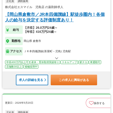
正社員
調剤薬局
株式会社エスマイル 児島店 の薬剤師求人
【岡山県倉敷市／JR本四備讃線】駅徒歩圏内！各個
人の給与を決定する評価制度あり！
【月収】26.0万円24歳～
給与
【年収】416万円24歳～
勤務地
岡山県 倉敷市
アクセス
ＪＲ本四備讃線(茶屋町－児島) 児島駅
年収400万円以上可
産休・育休取得実績有り
スキルアップ
駅チカ
車通勤可
店舗数30以上
積極採用中
求人の詳細を見る
この求人に興味がある
更新日：2026年5月20日
保存する
正社員
調剤薬局