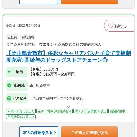
更新日：2026年6月26日
保存する
正社員
調剤薬局
金光薬局新倉敷店 ウエルシア薬局株式会社の薬剤師求人
【岡山県倉敷市】多彩なキャリアパスと子育て支援制
度充実♪高給与のドラッグストアチェーン◎
【月収】33.5万円
給与
【年収】515万円～650万円
勤務地
岡山県 倉敷市
アクセス
ＪＲ山陽本線(神戸－門司) 新倉敷駅
年収650万円以上可
産休・育休取得実績有り
駅チカ
店舗数30以上
積極採用中
年間休日120日以上
求人の詳細を見る
この求人に興味がある