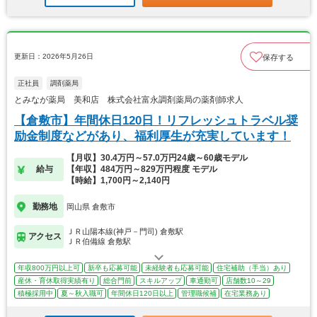
更新日：2026年5月26日
保存する
正社員
調剤薬局
とみなが薬局 美和店 株式会社富永調剤薬局の薬剤師求人
【倉敷市】年間休日120日！リフレッシュトラベル奨
励金制度などがあり、福利厚生が充実しています！
【月収】30.4万円～57.0万円24歳～60歳モデル
給与
【年収】484万円～829万円程度 モデル
【時給】1,700円～2,140円
勤務地
岡山県 倉敷市
ＪＲ山陽本線(神戸－門司) 倉敷駅
アクセス
ＪＲ伯備線 倉敷駅
年収800万円以上可
新卒も応募可能
未経験者も応募可能
住宅補助（手当）あり
産休・育休取得実績有り
総合門前
スキルアップ
車通勤可
店舗数10～29
積極採用中
夏～秋入職可
年間休日120日以上
管理職候補
在宅業務あり