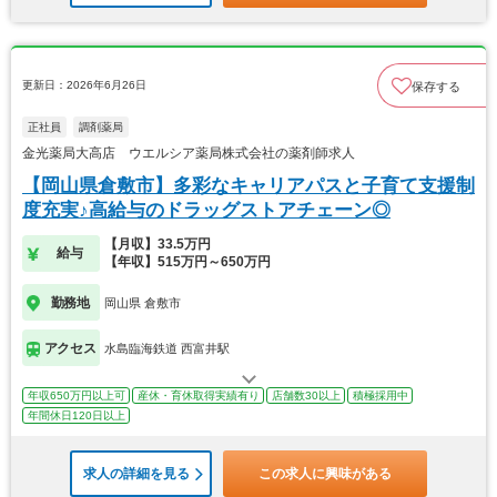
更新日：2026年6月26日
保存する
正社員
調剤薬局
金光薬局大高店 ウエルシア薬局株式会社の薬剤師求人
【岡山県倉敷市】多彩なキャリアパスと子育て支援制
度充実♪高給与のドラッグストアチェーン◎
【月収】33.5万円
給与
【年収】515万円～650万円
勤務地
岡山県 倉敷市
アクセス
水島臨海鉄道 西富井駅
年収650万円以上可
産休・育休取得実績有り
店舗数30以上
積極採用中
年間休日120日以上
求人の詳細を見る
この求人に興味がある