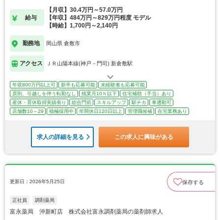
【月収】30.4万円～57.0万円
給与
【年収】484万円～829万円程度 モデル
【時給】1,700円～2,140円
勤務地
岡山県 倉敷市
アクセス
ＪＲ山陽本線(神戸－門司) 新倉敷駅
年収800万円以上可
新卒も応募可能
未経験者も応募可能
原則、引越しを伴う転勤なし
残業月10ｈ以下
住宅補助（手当）あり
産休・育休取得実績有り
総合門前
スキルアップ
駅チカ
車通勤可
店舗数10～29
積極採用中
年間休日120日以上
管理職候補
在宅業務あり
求人の詳細を見る
この求人に興味がある
更新日：2026年5月25日
保存する
正社員
調剤薬局
富永薬局 沖新町店 株式会社富永調剤薬局の薬剤師求人