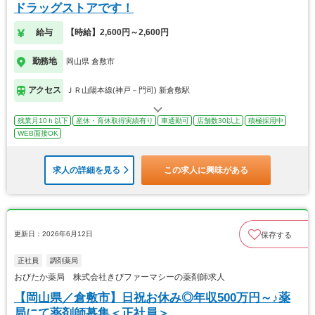
ドラッグストアです！
給与
【時給】2,600円～2,600円
勤務地
岡山県 倉敷市
アクセス
ＪＲ山陽本線(神戸－門司) 新倉敷駅
残業月10ｈ以下
産休・育休取得実績有り
車通勤可
店舗数30以上
積極採用中
WEB面接OK
求人の詳細を見る
この求人に興味がある
更新日：2026年6月12日
保存する
正社員
調剤薬局
おびたか薬局 株式会社きびファーマシーの薬剤師求人
【岡山県／倉敷市】日祝お休み◎年収500万円～♪薬
局にて薬剤師募集＜正社員＞