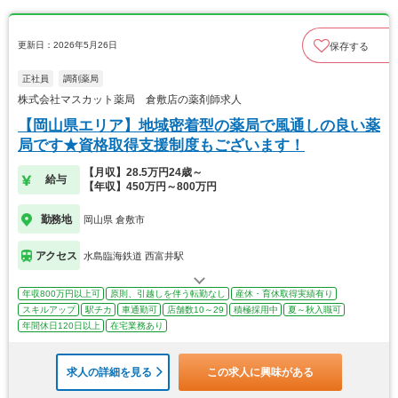
更新日：2026年5月26日
保存する
正社員
調剤薬局
株式会社マスカット薬局 倉敷店の薬剤師求人
【岡山県エリア】地域密着型の薬局で風通しの良い薬
局です★資格取得支援制度もございます！
【月収】28.5万円24歳～
給与
【年収】450万円～800万円
勤務地
岡山県 倉敷市
アクセス
水島臨海鉄道 西富井駅
年収800万円以上可
原則、引越しを伴う転勤なし
産休・育休取得実績有り
スキルアップ
駅チカ
車通勤可
店舗数10～29
積極採用中
夏～秋入職可
年間休日120日以上
在宅業務あり
求人の詳細を見る
この求人に興味がある