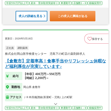
年収550万円以上可
産休・育休取得実績有り
車通勤可
店舗数1～9
積極採用中
求人の詳細を見る
この求人に興味がある
更新日：2026年5月19日
保存する
正社員
調剤薬局
株式会社岡山医学検査センター 児島下の町店の薬剤師求人
【倉敷市】定着率高！食事手当やリフレッシュ休暇な
ど福利厚生が充実しています♪
【年収】400万円～550万円
給与
【時給】2,200円～
勤務地
岡山県 倉敷市
アクセス
ＪＲ本四備讃線(茶屋町－児島) 上の町駅
年収550万円以上可
産休・育休取得実績有り
車通勤可
店舗数1～9
積極採用中