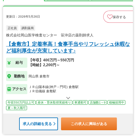
更新日：2026年5月26日
保存する
正社員
調剤薬局
株式会社岡山医学検査センター 笹沖店の薬剤師求人
【倉敷市】定着率高！食事手当やリフレッシュ休暇な
ど福利厚生が充実しています♪
【年収】400万円～550万円
給与
【時給】2,200円～
勤務地
岡山県 倉敷市
ＪＲ山陽本線(神戸－門司) 倉敷駅
アクセス
ＪＲ伯備線 倉敷駅
年収550万円以上可
産休・育休取得実績有り
車通勤可
店舗数1～9
積極採用中
夏～秋入職可
求人の詳細を見る
この求人に興味がある