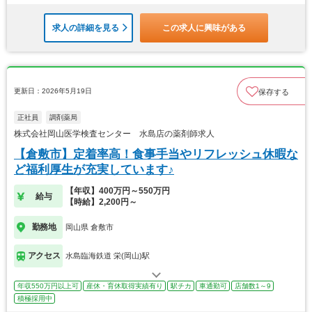
求人の詳細を見る
この求人に興味がある
更新日：2026年5月19日
保存する
正社員
調剤薬局
株式会社岡山医学検査センター 水島店の薬剤師求人
【倉敷市】定着率高！食事手当やリフレッシュ休暇な
ど福利厚生が充実しています♪
【年収】400万円～550万円
給与
【時給】2,200円～
勤務地
岡山県 倉敷市
アクセス
水島臨海鉄道 栄(岡山)駅
年収550万円以上可
産休・育休取得実績有り
駅チカ
車通勤可
店舗数1～9
積極採用中