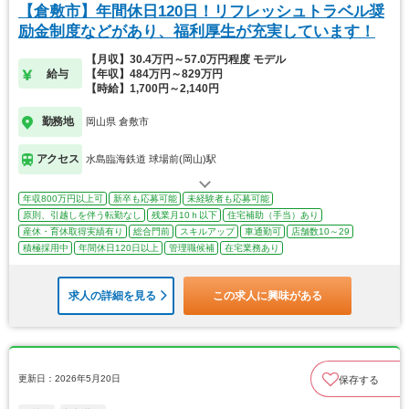
【倉敷市】年間休日120日！リフレッシュトラベル奨
励金制度などがあり、福利厚生が充実しています！
【月収】30.4万円～57.0万円程度 モデル
給与
【年収】484万円～829万円
【時給】1,700円～2,140円
勤務地
岡山県 倉敷市
アクセス
水島臨海鉄道 球場前(岡山)駅
年収800万円以上可
新卒も応募可能
未経験者も応募可能
原則、引越しを伴う転勤なし
残業月10ｈ以下
住宅補助（手当）あり
産休・育休取得実績有り
総合門前
スキルアップ
車通勤可
店舗数10～29
積極採用中
年間休日120日以上
管理職候補
在宅業務あり
求人の詳細を見る
この求人に興味がある
更新日：2026年5月20日
保存する