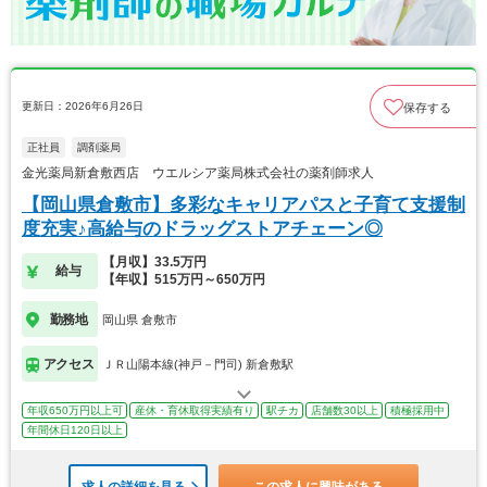
更新日：2026年6月26日
保存する
正社員
調剤薬局
金光薬局新倉敷西店 ウエルシア薬局株式会社の薬剤師求人
【岡山県倉敷市】多彩なキャリアパスと子育て支援制
度充実♪高給与のドラッグストアチェーン◎
【月収】33.5万円
給与
【年収】515万円～650万円
勤務地
岡山県 倉敷市
アクセス
ＪＲ山陽本線(神戸－門司) 新倉敷駅
年収650万円以上可
産休・育休取得実績有り
駅チカ
店舗数30以上
積極採用中
年間休日120日以上