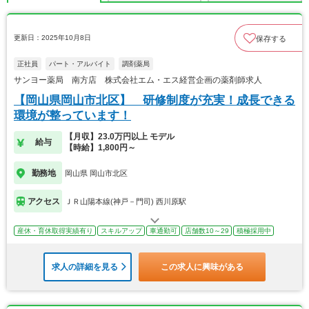
更新日：2025年10月8日
保存する
正社員
パート・アルバイト
調剤薬局
サンヨー薬局 南方店 株式会社エム・エス経営企画の薬剤師求人
【岡山県岡山市北区】 研修制度が充実！成長できる
環境が整っています！
【月収】23.0万円以上 モデル
給与
【時給】1,800円～
勤務地
岡山県 岡山市北区
アクセス
ＪＲ山陽本線(神戸－門司) 西川原駅
産休・育休取得実績有り
スキルアップ
車通勤可
店舗数10～29
積極採用中
求人の詳細を見る
この求人に興味がある