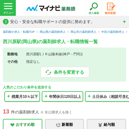
!
安心・安全な転職サポートの提供に努めます。
薬剤師の求人・転職TOP
岡山県の薬剤師求人
岡山市の薬剤師求人
中区の薬剤師求人
西川原駅(岡山県)の薬剤師求人・転職情報一覧
勤務地
西川原駅(ＪＲ山陽本線(神戸－門司))
その他
指定なし
条件を変更する
人気のこだわり条件を追加する
残業月10ｈ以下
年間休日120日以上
土日休み（相談可含
13
件の薬剤師求人
※ 非公開求人を除く
おすすめ順
新着順
給与順