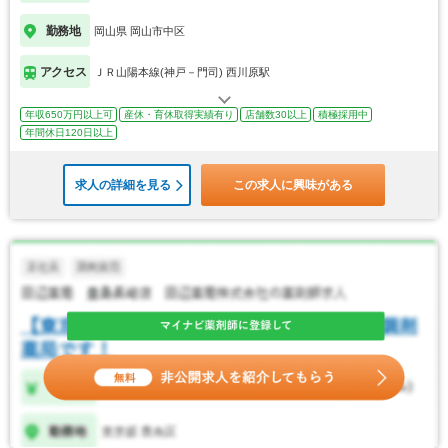
勤務地
岡山県 岡山市中区
アクセス
ＪＲ山陽本線(神戸－門司) 西川原駅
年収650万円以上可
産休・育休取得実績有り
店舗数30以上
積極採用中
年間休日120日以上
求人の詳細を見る
この求人に興味がある