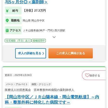
与5ヶ月分◎＜薬剤師＞
給与
【月収】27.3万円
勤務地
岡山県 岡山市中区
アクセス
ＪＲ山陽本線(神戸－門司) 西川原駅
住宅補助（手当）あり
積極採用中
求人の詳細を見る
この求人に興味がある
更新日：2025年1月28日
保存する
パート・アルバイト
病院・クリニック
医療法人社団恵風会 宮本整形外科病院の薬剤師求人
【岡山市中区／ＪＲ山陽本線・岡山電気軌道】～内
科・整形外科に特化した病院です～