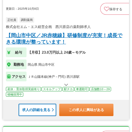
更新日：2025年10月8日
保存する
正社員
調剤薬局
株式会社エム・エス経営企画 西川原店の薬剤師求人
【岡山市中区／JR赤穂線】研修制度が充実！成長で
きる環境が整っています！
給与
【月収】23.0万円以上 24歳～モデル
勤務地
岡山県 岡山市中区
アクセス
ＪＲ山陽本線(神戸－門司) 西川原駅
産休・育休取得実績有り
スキルアップ
駅チカ
車通勤可
店舗数10～29
積極採用中
求人の詳細を見る
この求人に興味がある