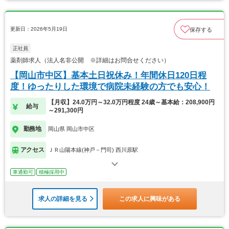
更新日：2026年5月19日
保存する
正社員
薬剤師求人（法人名非公開 ※詳細はお問合せください）
【岡山市中区】基本土日祝休み！年間休日120日程
度！ゆったりした環境で病院未経験の方でも安心！
【月収】24.0万円～32.0万円程度 24歳～基本給：208,900円
給与
～291,300円
勤務地
岡山県 岡山市中区
アクセス
ＪＲ山陽本線(神戸－門司) 西川原駅
車通勤可
積極採用中
求人の詳細を見る
この求人に興味がある