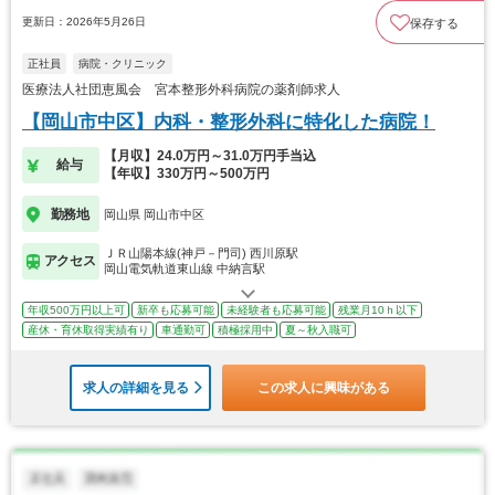
更新日：2026年5月26日
保存する
正社員
病院・クリニック
医療法人社団恵風会 宮本整形外科病院の薬剤師求人
【岡山市中区】内科・整形外科に特化した病院！
【月収】24.0万円～31.0万円手当込
給与
【年収】330万円～500万円
勤務地
岡山県 岡山市中区
ＪＲ山陽本線(神戸－門司) 西川原駅
アクセス
岡山電気軌道東山線 中納言駅
年収500万円以上可
新卒も応募可能
未経験者も応募可能
残業月10ｈ以下
産休・育休取得実績有り
車通勤可
積極採用中
夏～秋入職可
求人の詳細を見る
この求人に興味がある