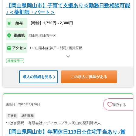
【岡山県岡山市】子育て支援あり☆勤務日数相談可能
♪＜薬剤師・パート＞
給与
【時給】1,750円～2,300円
勤務地
岡山県 岡山市中区
アクセス
ＪＲ山陽本線(神戸－門司) 西川原駅
積極採用中
求人の詳細を見る
この求人に興味がある
更新日：2026年3月26日
保存する
正社員
調剤薬局
つばさ薬局 有限会社メディカルプラン岡山の薬剤師求人
【岡山県岡山市】年間休日119日☆住宅手当あり♪賞