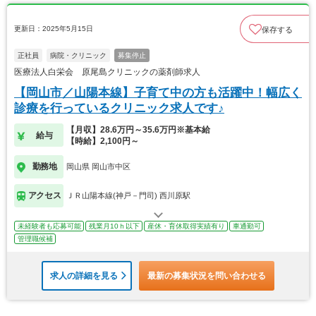
更新日：2025年5月15日
保存する
正社員
病院・クリニック
募集停止
医療法人白栄会 原尾島クリニックの薬剤師求人
【岡山市／山陽本線】子育て中の方も活躍中！幅広く
診療を行っているクリニック求人です♪
【月収】28.6万円～35.6万円※基本給
給与
【時給】2,100円～
勤務地
岡山県 岡山市中区
アクセス
ＪＲ山陽本線(神戸－門司) 西川原駅
未経験者も応募可能
残業月10ｈ以下
産休・育休取得実績有り
車通勤可
管理職候補
求人の詳細を見る
最新の募集状況を問い合わせる