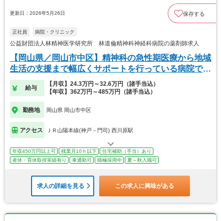
更新日：2026年5月26日
保存する
正社員
病院・クリニック
公益財団法人林精神医学研究所 林道倫精神科神経科病院の薬剤師求人
【岡山県／岡山市中区】精神科の急性期医療から地域
生活の支援まで幅広くサポートを行っている病院で
す。
【月収】24.3万円～32.6万円（諸手当込）
給与
【年収】362万円～485万円（諸手当込）
勤務地
岡山県 岡山市中区
アクセス
ＪＲ山陽本線(神戸－門司) 西川原駅
年収450万円以上可
残業月10ｈ以下
住宅補助（手当）あり
産休・育休取得実績有り
車通勤可
積極採用中
夏～秋入職可
求人の詳細を見る
この求人に興味がある