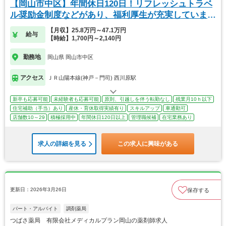
【岡山市中区】年間休日120日！リフレッシュトラベ
ル奨励金制度などがあり、福利厚生が充実していま
す！
【月収】25.8万円～47.1万円
給与
【時給】1,700円～2,140円
勤務地
岡山県 岡山市中区
アクセス
ＪＲ山陽本線(神戸－門司) 西川原駅
新卒も応募可能
未経験者も応募可能
原則、引越しを伴う転勤なし
残業月10ｈ以下
住宅補助（手当）あり
産休・育休取得実績有り
スキルアップ
車通勤可
店舗数10～29
積極採用中
年間休日120日以上
管理職候補
在宅業務あり
求人の詳細を見る
この求人に興味がある
更新日：2026年3月26日
保存する
パート・アルバイト
調剤薬局
つばさ薬局 有限会社メディカルプラン岡山の薬剤師求人