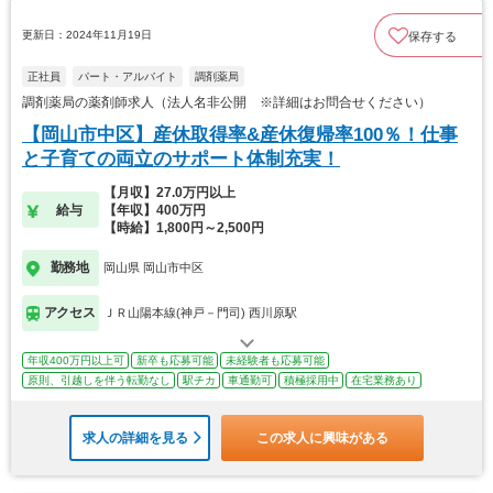
更新日：2024年11月19日
保存する
正社員
パート・アルバイト
調剤薬局
調剤薬局の薬剤師求人（法人名非公開 ※詳細はお問合せください）
【岡山市中区】産休取得率&産休復帰率100％！仕事
と子育ての両立のサポート体制充実！
【月収】27.0万円以上
給与
【年収】400万円
【時給】1,800円～2,500円
勤務地
岡山県 岡山市中区
アクセス
ＪＲ山陽本線(神戸－門司) 西川原駅
年収400万円以上可
新卒も応募可能
未経験者も応募可能
原則、引越しを伴う転勤なし
駅チカ
車通勤可
積極採用中
在宅業務あり
求人の詳細を見る
この求人に興味がある