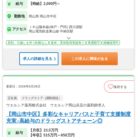
給与
【時給】2,000円～
勤務地
岡山県 岡山市中区
ＪＲ山陽本線(神戸－門司) 西川原駅
アクセス
岡山電気軌道東山線 中納言駅
原則、引越しを伴う転勤なし
産休・育休取得実績有り
車通勤可
積極採用中
求人の詳細を見る
この求人に興味がある
更新日：2026年6月28日
保存する
正社員
ドラッグストア（調剤併設）
ウエルシア薬局株式会社 ウエルシア岡山浜店の薬剤師求人
【岡山市中区】多彩なキャリアパスと子育て支援制度
充実♪高給与のドラッグストアチェーン◎
【月収】33.5万円
給与
【年収】515万円～650万円