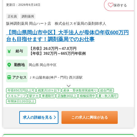
更新日：2026年6月18日
保存する
正社員
調剤薬局
阪神調剤薬局 岡山ハート店 株式会社スギ薬局の薬剤師求人
【岡山県岡山市中区】大手法人が母体◎年収600万円
台も目指せます！調剤薬局でのお仕事
【月収】26.0万円～47.0万円
給与
【年収】392万円～665万円年収例
勤務地
岡山県 岡山市中区
アクセス
ＪＲ山陽本線(神戸－門司) 西川原駅
年収650万円以上可
残業月10ｈ以下
産休・育休取得実績有り
総合門前
スキルアップ
駅チカ
車通勤可
店舗数30以上
積極採用中
夏～秋入職可
年間休日120日以上
求人の詳細を見る
この求人に興味がある